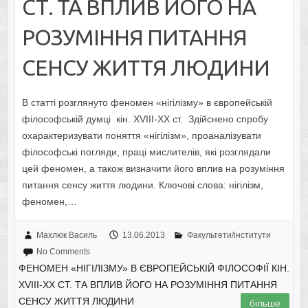
СТ. ТА ВПЛИВ ЙОГО НА
РОЗУМІННЯ ПИТАННЯ
СЕНСУ ЖИТТЯ ЛЮДИНИ
В статті розглянуто феномен «нігілізму» в європейській
філософській думці кін. XVIII-XX ст. Здійснено спробу
охарактеризувати поняття «нігілізм», проаналізувати
філософські погляди, праці мислителів, які розглядали
цей феномен, а також визначити його вплив на розуміння
питання сенсу життя людини. Ключові слова: нігілізм,
феномен,…
Махлюк Василь
13.06.2013
Факультети/інститути
No Comments
ФЕНОМЕН «НІГІЛІЗМУ» В ЄВРОПЕЙСЬКІЙ ФІЛОСОФІЇ КІН.
XVIII-XX СТ. ТА ВПЛИВ ЙОГО НА РОЗУМІННЯ ПИТАННЯ
СЕНСУ ЖИТТЯ ЛЮДИНИ
більше