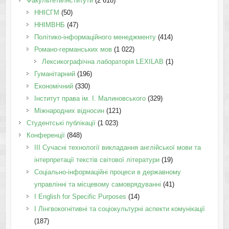
Факультети/інститути
(2 618)
ННІСГМ
(50)
ННІМВНБ
(47)
Політико-інформаційного менеджменту
(414)
Романо-германських мов
(1 022)
Лексикографічна лабораторія LEXILAB
(1)
Гуманітарний
(196)
Економічний
(330)
Інститут права ім. І. Малиновського
(329)
Міжнародних відносин
(121)
Студентські публікації
(1 023)
Конференції
(848)
III Сучасні технології викладання англійської мови та
інтерпретації текстів світової літератури
(19)
Соціально-інформаційні процеси в державному
управлінні та місцевому самоврядуванні
(41)
І English for Specific Purposes
(14)
I Лінгвокогнітивні та соціокультурні аспекти комунікації
(187)