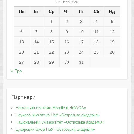
ЛИПЕНЬ 2026
Пн
Вт
Ср
Чт
Пт
Сб
Нд
1
2
3
4
5
6
7
8
9
10
11
12
13
14
15
16
17
18
19
20
21
22
23
24
25
26
27
28
29
30
31
« Тра
Партнери
Навчальна система Moodle в НаУ«ОА»
Наукова бібліотека НаУ «Острозька академія»
Національний університет «Острозька академія»
Цифровий архів НаУ «Острозька академія»