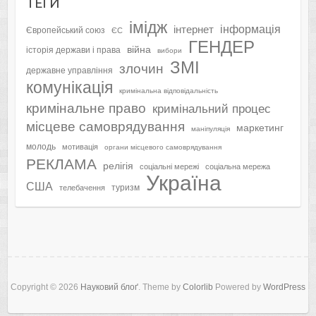
ТЕҐИ
імідж
інформація
інтернет
Європейський союз
ЄС
ГЕНДЕР
війна
історія держави і права
вибори
ЗМІ
злочин
державне управління
комунікація
кримінальна відповідальність
кримінальне право
кримінальний процес
місцеве самоврядування
маркетинг
маніпуляція
молодь
мотивація
органи місцевого самоврядування
РЕКЛАМА
релігія
соціальні мережі
соціальна мережа
Україна
США
туризм
телебачення
Copyright © 2026
Науковий блоґ
. Theme by
Colorlib
Powered by
WordPress