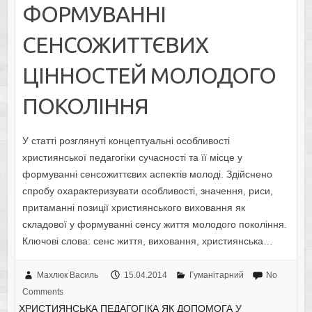
ФОРМУВАННІ
СЕНСОЖИТТЄВИХ
ЦІННОСТЕЙ МОЛОДОГО
ПОКОЛІННЯ
У статті розглянуті концептуальні особливості
християнської педагогіки сучасності та її місце у
формуванні сенсожиттєвих аспектів молоді. Здійснено
спробу охарактеризувати особливості, значення, риси,
притаманні позиції християнського виховання як
складової у формуванні сенсу життя молодого покоління.
Ключові слова: сенс життя, виховання, християнська…
Махлюк Василь
15.04.2014
Гуманітарний
No
Comments
ХРИСТИЯНСЬКА ПЕДАГОГІКА ЯК ДОПОМОГА У