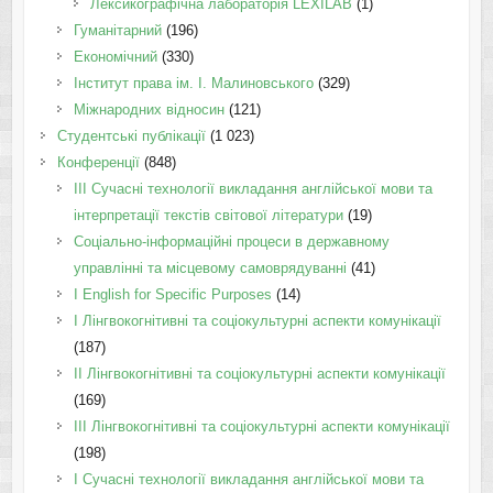
Лексикографічна лабораторія LEXILAB
(1)
Гуманітарний
(196)
Економічний
(330)
Інститут права ім. І. Малиновського
(329)
Міжнародних відносин
(121)
Студентські публікації
(1 023)
Конференції
(848)
III Сучасні технології викладання англійської мови та
інтерпретації текстів світової літератури
(19)
Соціально-інформаційні процеси в державному
управлінні та місцевому самоврядуванні
(41)
І English for Specific Purposes
(14)
I Лінгвокогнітивні та соціокультурні аспекти комунікації
(187)
IІ Лінгвокогнітивні та соціокультурні аспекти комунікації
(169)
IІI Лінгвокогнітивні та соціокультурні аспекти комунікації
(198)
I Cучасні технології викладання англійської мови та