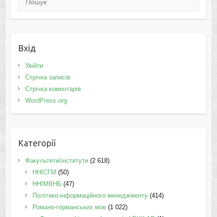
Вхід
Увійти
Стрічка записів
Стрічка коментарів
WordPress.org
Категорії
Факультети/інститути
(2 618)
ННІСГМ
(50)
ННІМВНБ
(47)
Політико-інформаційного менеджменту
(414)
Романо-германських мов
(1 022)