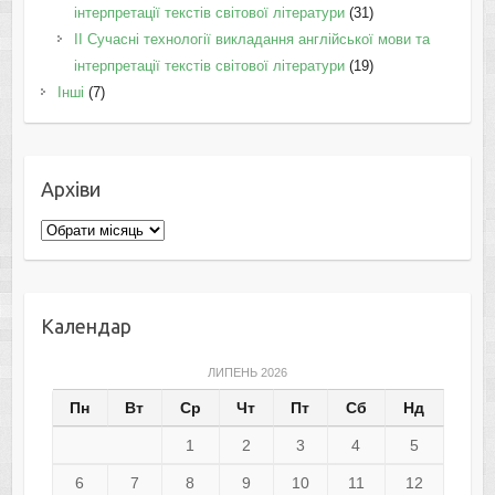
інтерпретації текстів світової літератури
(31)
II Cучасні технології викладання англійської мови та
інтерпретації текстів світової літератури
(19)
Інші
(7)
Архіви
Архіви
Календар
ЛИПЕНЬ 2026
Пн
Вт
Ср
Чт
Пт
Сб
Нд
1
2
3
4
5
6
7
8
9
10
11
12