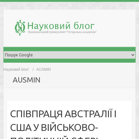
Skip
to
content
Науковий блоґ
AUSMIN
AUSMIN
СПІВПРАЦЯ АВСТРАЛІЇ І
США У ВІЙСЬКОВО-