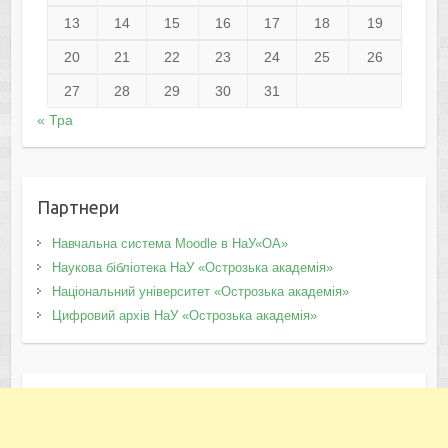
13
14
15
16
17
18
19
20
21
22
23
24
25
26
27
28
29
30
31
« Тра
Партнери
Навчальна система Moodle в НаУ«ОА»
Наукова бібліотека НаУ «Острозька академія»
Національний університет «Острозька академія»
Цифровий архів НаУ «Острозька академія»