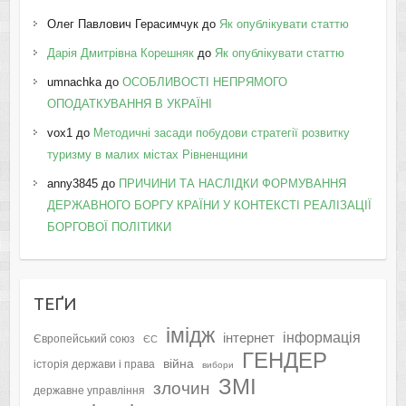
Олег Павлович Герасимчук
до
Як опублікувати статтю
Дарія Дмитрівна Корешняк
до
Як опублікувати статтю
umnachka
до
ОСОБЛИВОСТІ НЕПРЯМОГО
ОПОДАТКУВАННЯ В УКРАЇНІ
vox1
до
Методичні засади побудови стратегії розвитку
туризму в малих містах Рівненщини
anny3845
до
ПРИЧИНИ ТА НАСЛІДКИ ФОРМУВАННЯ
ДЕРЖАВНОГО БОРГУ КРАЇНИ У КОНТЕКСТІ РЕАЛІЗАЦІЇ
БОРГОВОЇ ПОЛІТИКИ
ТЕҐИ
імідж
інформація
інтернет
Європейський союз
ЄС
ГЕНДЕР
війна
історія держави і права
вибори
ЗМІ
злочин
державне управління