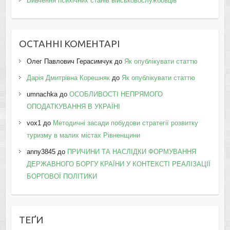
Вивчення психічних станів військовослужбовців
ОСТАННІ КОМЕНТАРІ
Олег Павлович Герасимчук
до
Як опублікувати статтю
Дарія Дмитрівна Корешняк
до
Як опублікувати статтю
umnachka
до
ОСОБЛИВОСТІ НЕПРЯМОГО
ОПОДАТКУВАННЯ В УКРАЇНІ
vox1
до
Методичні засади побудови стратегії розвитку
туризму в малих містах Рівненщини
anny3845
до
ПРИЧИНИ ТА НАСЛІДКИ ФОРМУВАННЯ
ДЕРЖАВНОГО БОРГУ КРАЇНИ У КОНТЕКСТІ РЕАЛІЗАЦІЇ
БОРГОВОЇ ПОЛІТИКИ
ТЕҐИ