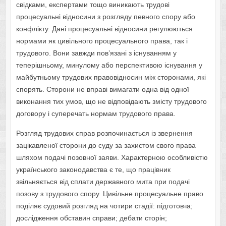
свідками, експертами тощо виникають трудові
процесуальні відносини з розгляду певного спору або
конфлікту. Дані процесуальні відносини регулюються
нормами як цивільного процесуального права, так і
трудового. Вони завжди пов’язані з існуванням у
теперішньому, минулому або перспективою існування у
майбутньому трудових правовідносин між сторонами, які
спорять. Сторони не вправі вимагати одна від одної
виконання тих умов, що не відповідають змісту трудового
договору і суперечать нормам трудового права.
Розгляд трудових справ розпочинається із звернення
зацікавленої сторони до суду за захистом свого права
шляхом подачі позовної заяви. Характерною особливістю
українського законодавства є те, що працівник
звільняється від сплати державного мита при подачі
позову з трудового спору. Цивільне процесуальне право
поділяє судовий розгляд на чотири стадії: підготовча;
дослідження обставин справи; дебати сторін;