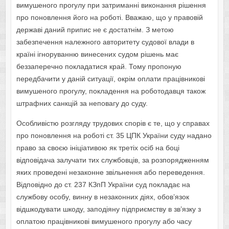
вимушеного прогулу при затриманні виконання рішення
про поновлення його на роботі. Вважаю, що у правовій
державі даний припис не є достатнім. З метою
забезпечення належного авторитету судової влади в
країні ігноруванню винесених судом рішень має
беззаперечно покладатися край. Тому пропоную
передбачити у даній ситуації, окрім оплати працівникові
вимушеного прогулу, покладення на роботодавця також
штрафних санкцій за неповагу до суду.
Особливістю розгляду трудових спорів є те, що у справах
про поновлення на роботі ст. 35 ЦПК України суду надано
право за своєю ініціативою як третіх осіб на боці
відповідача залучати тих службовців, за розпорядженням
яких проведені незаконне звільнення або переведення.
Відповідно до ст. 237 КЗпП України суд покладає на
службову особу, винну в незаконних діях, обов’язок
відшкодувати шкоду, заподіяну підприємству в зв’язку з
оплатою працівникові вимушеного прогулу або часу