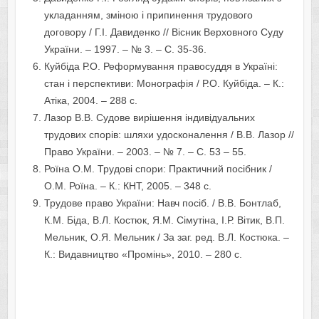
укладанням, зміною і припинення трудового
договору / Г.І. Давиденко // Вісник Верховного Суду
України. – 1997. – № 3. – С. 35-36.
Куйбіда Р.О. Реформування правосуддя в Україні:
стан і перспективи: Монографія / Р.О. Куйбіда. – К.:
Атіка, 2004. – 288 с.
Лазор В.В. Судове вирішення індивідуальних
трудових спорів: шляхи удосконалення / В.В. Лазор //
Право України. – 2003. – № 7. – С. 53 – 55.
Роїна О.М. Трудові спори: Практичний посібник /
О.М. Роїна. – К.: КНТ, 2005. – 348 с.
Трудове право України: Навч посіб. / В.В. Бонтлаб,
К.М. Біда, В.Л. Костюк, Я.М. Сімутіна, І.Р. Вітик, В.П.
Мельник, О.Я. Мельник / За заг. ред. В.Л. Костюка. –
К.: Видавництво «Промінь», 2010. – 280 с.