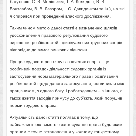
Лагутіною, С. В. Моліцьким, Т. А. Колядою, В. В.,
Бонтлабом, В. В. Лазором, І. О. Давиденком та ін.), на які
я спирався при проведенні власного дослідження.
Таким чином метою даної статті є визначенню шляхів
удосконалення правового регулювання судового
вирішення розбіжностей індивідуальних трудових спорів
відповідно до вимог ринкових відносин.
Процес судового розгляду зазначених спорів – це
особливий порядок діяльності судових органів із
застосування норм матеріального права і розв’язання
розбіжностей щодо даного застосування, які виникли між
працівником, з одного боку, і роботодавцем – з іншого, а
також вжиття заходів примусу до суб’єкта, який порушив
норми трудового права.
Актуальність даної статті полягає в тому, що
найважливішою вимогою застосування права будь-яким
органом є точне встановлення у кожному конкретному