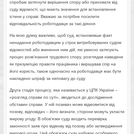
спробам затягнути вирішення спору або приховати від
суду відомості, що мають значення для встановлення
істини у справі. Вважаю за потрібне посилити
відповідальність роботодавця за такі діяння.
На мою думку важливо, щоб суд, встановивши факт
ненадання роботодавцем у строк витребовуваних судом
відомостей або вчинення ним дій, які умисно затягують
процес розв’язання трудового спору, розглядав наведене
як презумпцію правоти працівника і вирішував спір на
його користь, також одночасно на роботодавця має бути
накладено штраф за неповагу до суду.
Друга стадія процесу, яка називається у ЦПК України –
«розгляд справи по суті», зводиться до дослідження
обставин справи. У ній позивач може відмовитися від
позову, відповідач – його визнати, сторони можуть укласти
мирову угоду. В обов’язки суду входить перевірка
законності заяв про відмову від позову або затвердження
мирової угоди. Цей обов’язок суду набуває особливого