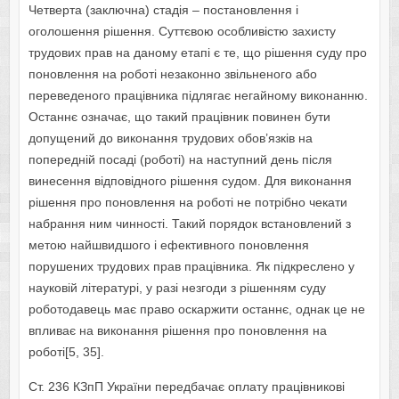
Четверта (заключна) стадія – постановлення і
оголошення рішення. Суттєвою особливістю захисту
трудових прав на даному етапі є те, що рішення суду про
поновлення на роботі незаконно звільненого або
переведеного працівника підлягає негайному виконанню.
Останнє означає, що такий працівник повинен бути
допущений до виконання трудових обов’язків на
попередній посаді (роботі) на наступний день після
винесення відповідного рішення судом. Для виконання
рішення про поновлення на роботі не потрібно чекати
набрання ним чинності. Такий порядок встановлений з
метою найшвидшого і ефективного поновлення
порушених трудових прав працівника. Як підкреслено у
науковій літературі, у разі незгоди з рішенням суду
роботодавець має право оскаржити останнє, однак це не
впливає на виконання рішення про поновлення на
роботі[5, 35].
Ст. 236 КЗпП України передбачає оплату працівникові