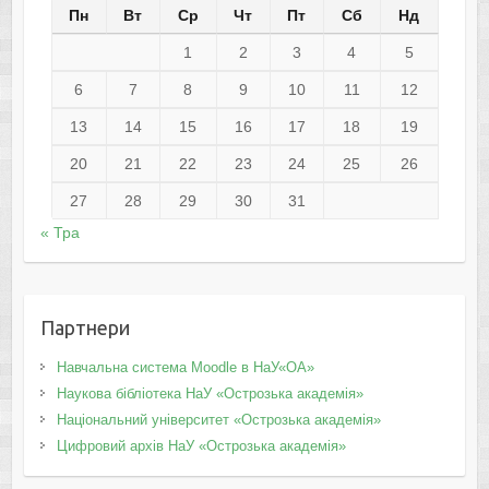
Пн
Вт
Ср
Чт
Пт
Сб
Нд
1
2
3
4
5
6
7
8
9
10
11
12
13
14
15
16
17
18
19
20
21
22
23
24
25
26
27
28
29
30
31
« Тра
Партнери
Навчальна система Moodle в НаУ«ОА»
Наукова бібліотека НаУ «Острозька академія»
Національний університет «Острозька академія»
Цифровий архів НаУ «Острозька академія»