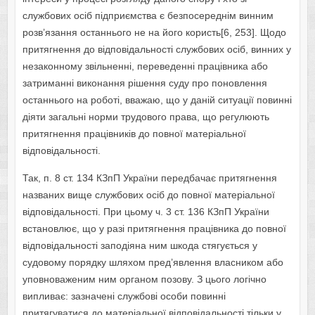
службових осіб підприємства є безпосереднім винним
розв’язання останнього не на його користь[6, 253]. Щодо
притягнення до відповідальності службових осіб, винних у
незаконному звільненні, переведенні працівника або
затриманні виконання рішення суду про поновлення
останнього на роботі, вважаю, що у даній ситуації повинні
діяти загальні норми трудового права, що регулюють
притягнення працівників до повної матеріальної
відповідальності.
Так, п. 8 ст. 134 КЗпП України передбачає притягнення
названих вище службових осіб до повної матеріальної
відповідальності. При цьому ч. 3 ст. 136 КЗпП України
встановлює, що у разі притягнення працівника до повної
відповідальності заподіяна ним шкода стягується у
судовому порядку шляхом пред’явлення власником або
уповноваженим ним органом позову. З цього логічно
випливає: зазначені службові особи повинні
притягуватися до матеріальної відповідальності тільки у