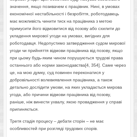
значення, якщо позивачем є працівник. Нині, в умовах
економічної нестабільності і безробіття, роботодавець
має можливість чинити тиск на працівника з метою
примусити його відмовитися від позову або схилити до
укладення мирової угоди на умовах, вигідних для
роботодавця. Недопустимо затвердження судом мирової
угоди чи прийняття відмови працівника від позову, якщо
при цьому будь-яким чином порушуються трудові права
останнього або норми законодавства[4, 354]. Саме через
це, на мою думку, суд повинен переконатися у
добровільності волевиявлення працівника, а також
детально дослідити умови, на яких укладається мирова
угода, або причини відмови працівника від позову,
раніше, ніж винести ухвалу, якою провадження у справі
припиняється.
Третя стадія процесу – дебати сторін – не має
особливостей при розгляді трудових спорів.