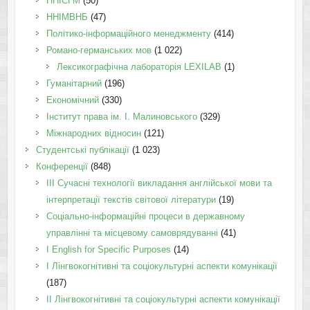
ННІСГМ
(50)
ННІМВНБ
(47)
Політико-інформаційного менеджменту
(414)
Романо-германських мов
(1 022)
Лексикографічна лабораторія LEXILAB
(1)
Гуманітарний
(196)
Економічний
(330)
Інститут права ім. І. Малиновського
(329)
Міжнародних відносин
(121)
Студентські публікації
(1 023)
Конференції
(848)
III Сучасні технології викладання англійської мови та
інтерпретації текстів світової літератури
(19)
Соціально-інформаційні процеси в державному
управлінні та місцевому самоврядуванні
(41)
І English for Specific Purposes
(14)
I Лінгвокогнітивні та соціокультурні аспекти комунікації
(187)
IІ Лінгвокогнітивні та соціокультурні аспекти комунікації