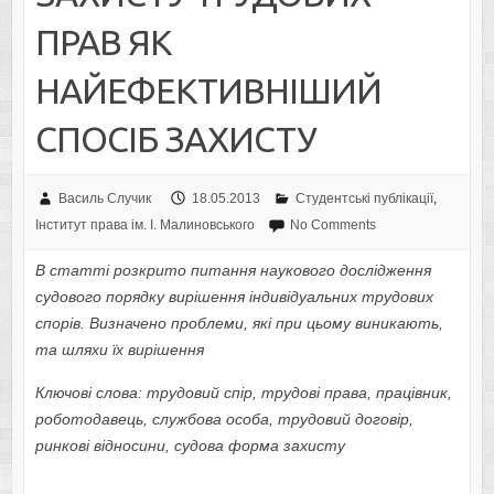
ПРАВ ЯК
НАЙЕФЕКТИВНІШИЙ
СПОСІБ ЗАХИСТУ
Василь Случик
18.05.2013
Студентські публікації
,
Інститут права ім. І. Малиновського
No Comments
В статті розкрито питання наукового дослідження
судового порядку вирішення індивідуальних трудових
спорів. Визначено проблеми, які при цьому виникають,
та шляхи
їх
вирішення
Ключові слова: трудовий спір, трудові права, працівник,
роботодавець, службова особа, трудовий договір,
ринкові відносини, судова форма захисту