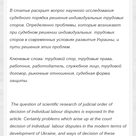
В статье раскрыт вопрос научного исследования
судебного порядка решения индивидуальных трудовых
споров. Определенно проблемы, которые возникают
при судебном решении индивидуальных трудовых
споров в современных условиях развития Украины, и
пути решения этих проблем.
Ключевые слова: трудовой спор, трудовые права,
работник, работодатель, служебное лицо, трудовой
договор, рыночные отношения, судебная форма
защиты.
T
he question of scientific research of judicial order of
decision of individual labour disputes is exposed In the
article. Certainly problems which arise up at the court
decision of individual labour disputes in the modern terms of
development of Ukraine, and ways of decision of these