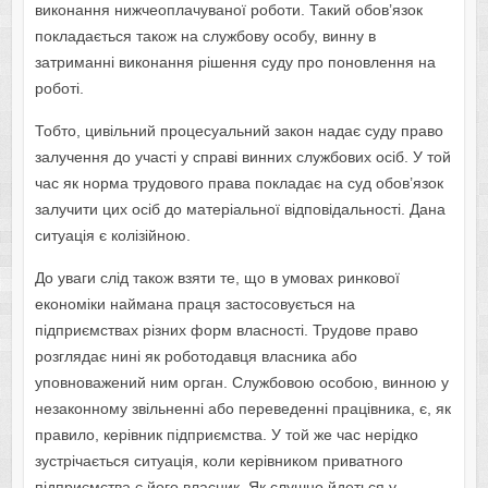
виконання нижчеоплачуваної роботи. Такий обов’язок
покладається також на службову особу, винну в
затриманні виконання рішення суду про поновлення на
роботі.
Тобто, цивільний процесуальний закон надає суду право
залучення до участі у справі винних службових осіб. У той
час як норма трудового права покладає на суд обов’язок
залучити цих осіб до матеріальної відповідальності. Дана
ситуація є колізійною.
До уваги слід також взяти те, що в умовах ринкової
економіки наймана праця застосовується на
підприємствах різних форм власності. Трудове право
розглядає нині як роботодавця власника або
уповноважений ним орган. Службовою особою, винною у
незаконному звільненні або переведенні працівника, є, як
правило, керівник підприємства. У той же час нерідко
зустрічається ситуація, коли керівником приватного
підприємства є його власник. Як слушно йдеться у