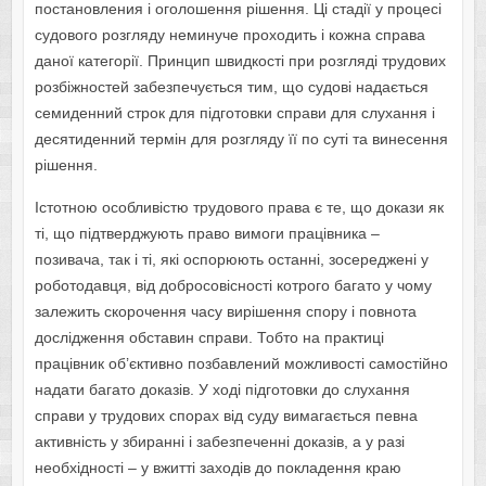
постановления і оголошення рішення. Ці стадії у процесі
судового розгляду неминуче проходить і кожна справа
даної категорії. Принцип швидкості при розгляді трудових
розбіжностей забезпечується тим, що судові надається
семиденний строк для підготовки справи для слухання і
десятиденний термін для розгляду її по суті та винесення
рішення.
Істотною особливістю трудового права є те, що докази як
ті, що підтверджують право вимоги працівника –
позивача, так і ті, які оспорюють останні, зосереджені у
роботодавця, від добросовісності котрого багато у чому
залежить скорочення часу вирішення спору і повнота
дослідження обставин справи. Тобто на практиці
працівник об’єктивно позбавлений можливості самостійно
надати багато доказів. У ході підготовки до слухання
справи у трудових спорах від суду вимагається певна
активність у збиранні і забезпеченні доказів, а у разі
необхідності – у вжитті заходів до покладення краю