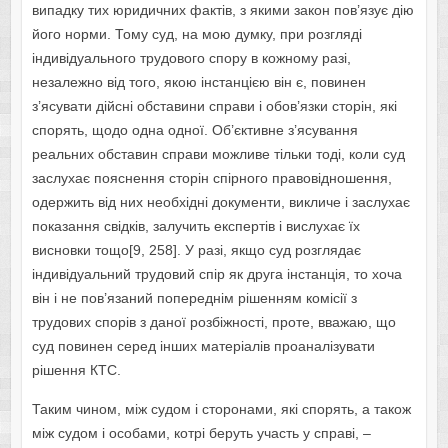
випадку тих юридичних фактів, з якими закон пов’язує дію
його норми. Тому суд, на мою думку, при розгляді
індивідуального трудового спору в кожному разі,
незалежно від того, якою інстанцією він є, повинен
з’ясувати дійсні обставини справи і обов’язки сторін, які
спорять, щодо одна одної. Об’єктивне з’ясування
реальних обставин справи можливе тільки тоді, коли суд
заслухає пояснення сторін спірного правовідношення,
одержить від них необхідні документи, викличе і заслухає
показання свідків, залучить експертів і вислухає їх
висновки тощо[9, 258]. У разі, якщо суд розглядає
індивідуальний трудовий спір як друга інстанція, то хоча
він і не пов’язаний попереднім рішенням комісії з
трудових спорів з даної розбіжності, проте, вважаю, що
суд повинен серед інших матеріалів проаналізувати
рішення КТС.
Таким чином, між судом і сторонами, які спорять, а також
між судом і особами, котрі беруть участь у справі, –