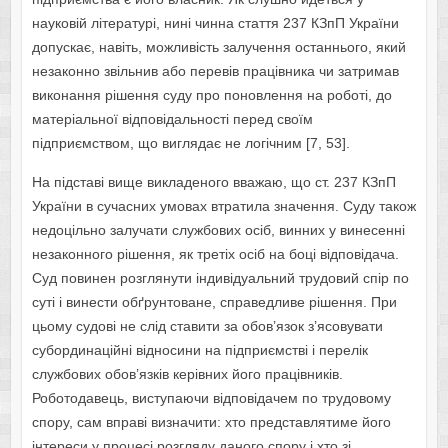
науковій літературі, нині чинна стаття 237 КЗпП України
допускає, навіть, можливість залучення останнього, який
незаконно звільнив або перевів працівника чи затримав
виконання рішення суду про поновлення на роботі, до
матеріальної відповідальності перед своїм
підприємством, що виглядає не логічним [7, 53].
На підставі вище викладеного вважаю, що ст. 237 КЗпП
України в сучасних умовах втратила значення. Суду також
недоцільно залучати службових осіб, винних у винесенні
незаконного рішення, як третіх осіб на боці відповідача.
Суд повинен розглянути індивідуальний трудовий спір по
суті і винести обґрунтоване, справедливе рішення. При
цьому судові не слід ставити за обов’язок з’ясовувати
субординаційні відносини на підприємстві і перелік
службових обов’язків керівних його працівників.
Роботодавець, виступаючи відповідачем по трудовому
спору, сам вправі визначити: хто представлятиме його
інтереси у процесі розгляду даного спору і хто зі