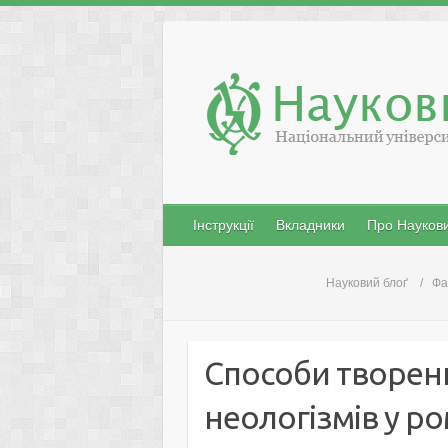
Skip
to
content
Інструкції
Вкладники
Про Наукови
Науковий блоґ
Фа
Способи творен
неологізмів у р