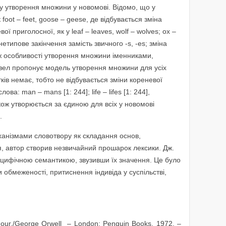
ку утворення множини у новомові. Відомо, що у
к foot – feet, goose – geese, де відбувається зміна
ої приголосної, як у leaf – leaves, wolf – wolves; ox –
нетипове закінчення замість звичного -s, -es; зміна
кож особливості утворення множини іменниками,
рвел пропонує модель утворення множини для усіх
тків немає, тобто не відбувається зміни кореневої
ва: man – mans [1: 244]; life – lifes [1: 244],
ож утворюється за єдиною для всіх у новомові
.
ханізмами словотвору як складання основ,
ія, автор створив незвичайний прошарок лексики. Дж.
ецифічною семантикою, звузивши їх значення. Це було
обмеженості, притиснення індивіда у суспільстві,
Four./George Orwell – London: Penguin Books, 1972. –