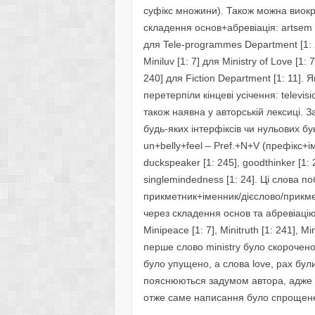
суфікс множини). Також можна виокр
складення основ+абревіація: artsem [1:
для Tele-programmes Department [1: 2
Miniluv [1: 7] для Ministry of Love [1: 
240] для Fiction Department [1: 11].
перетерпіли кінцеві усічення: televi
також наявна у авторській лексиці. З
будь-яких інтерфіксів чи нульових б
un+belly+feel – Pref.+N+V (префікс+
duckspeaker [1: 245], goodthinker [1: 2
singlemindedness [1: 24]. Ці слова п
прикметник+іменник/дієслово/прикме
через складення основ та абревіацію
Minipeace [1: 7], Minitruth [1: 241], Min
перше слово ministry було скорочено
було упущено, а слова love, pax були 
пояснюються задумом автора, адже 
отже саме написання було спрощене