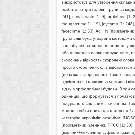
використовує для утворення складних
розбити на три головні групи за моде
241], speak-write [1: 9], prolefeed [1
thoughtcrime [1: 19], joycamp [1: 248],
facecrime [1: 53]. Adj.+N (прикметник+
група слів була утворена методами с
способу словотворення полягає у від
або являється словосполученням, п
скорочень відносять скорочені слова
просто скорочених слів відсікається 
(початкові скорочення). Також виділя
відсікається і початкова частина і к
від їх морфологічної будови. В той 
одиницю, що формується з початкови
поєднаного спільним значенням. Та
можна знайти приклади авторської ле
категорію акронімів: акроніми: INGSOC
(прикметник+іменник), FFCC [1: 39]. кі
(іменник+лексичний суфікс множини), 