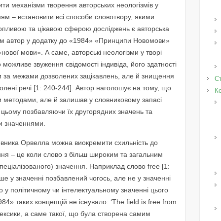
ти механізми творення авторських неологізмів у
ям – встановити всі способи словотвору, якими
опливою та цікавою сферою досліджень є авторська
ам автор у додатку до «1984» «Принципи Новомови»
нової мови». А саме, авторські неологізми у творі
можливе звуження свідомості індивіда, його здатності
и за межами дозволених зацікавлень, але й знищення
Ст
лені речі [1: 240-244]. Автор наголошує на тому, що
К
и методами, але й залишав у словниковому запасі
и цьому позбавляючи їх другорядних значень та
ми значеннями.
овника Орвелла можна виокремити схильність до
ня – це коли слово з більш широким та загальним
пеціалізованого) значення. Наприклад слово free [1:
ше у значенні позбавлений чогось, але не у значенні
то у політичному чи інтелектуальному значенні цього
84» таких концепцій не існувало: ‘The field is free from
 лексики, а саме такої, що була створена самим