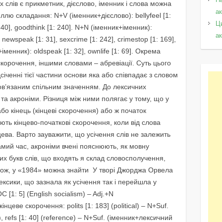
 слів є прикметник, дієслово, іменник і слова можна
а
ллю складання: N+V (іменник+дієслово): bellyfeel [1:
Ц
: 240], goodthink [1: 240]. N+N (іменник+іменник):
а
 newspeak [1: 31], sexcrime [1: 242], crimestop [1: 169],
іменник): oldspeak [1: 32], ownlife [1: 69]. Окрема
корочення, іншими словами – абревіації. Суть цього
січенні тієї частини основи яка або співпадає з словом
ов’язаним спільним значенням. До лексичних
 та акроніми. Різниця між ними полягає у тому, що у
або кінець (кінцеві скорочення) або ж початок
ють кінцево-початкові скорочення, коли від слова
інцева. Варто зауважити, що усічення слів не залежить
самий час, акроніми вчені пояснюють, як мовну
х букв слів, що входять я склад словосполучення,
кож, у «1984» можна знайти У творі Джорджа Орвела
ксики, що зазнала як усічення так і перейшла у
 [1: 5] (English socialism) – Adj.+N
нцеве скорочення: polits [1: 183] (political) – N+Suf.
refs [1: 40] (reference) – N+Suf. (іменник+лексичний