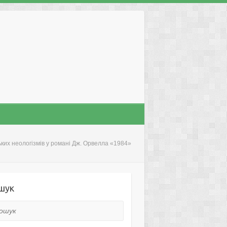
ких неологізмів у романі Дж. Орвелла «1984»
шук
ук