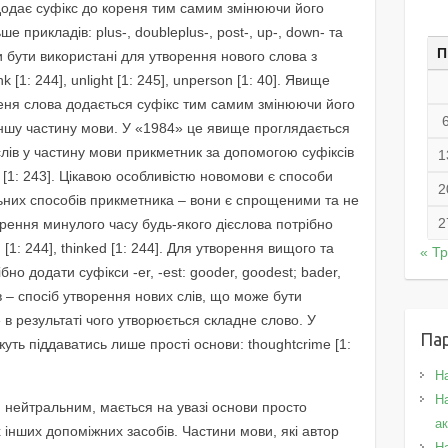
 додає суфікс до кореня тим самим змінюючи його
 прикладів: plus-, doubleplus-, post-, up-, down- та
П
и бути використані для утворення нового слова з
[1: 244], unlight [1: 245], unperson [1: 40]. Явище
ореня слова додається суфікс тим самим змінюючи його
ншу частину мови. У «1984» це явище проглядається
слів у частину мови прикметник за допомогою суфіксів
1
ise [1: 243]. Цікавою особливістю новомови є способи
2
ьних способів прикметника – вони є спрощеними та не
2
ворення минулого часу будь-якого дієслова потрібно
[1: 244], thinked [1: 244]. Для утворення вищого та
« Т
но додати суфікси -er, -est: gooder, goodest; bader,
в – спосіб утворення нових слів, що може бути
в результаті чого утворюється складне слово. У
Па
ть піддаватись лише прості основи: thoughtcrime [1:
Н
На
м нейтральним, мається на увазі основи просто
а
інших допоміжних засобів. Частини мови, які автор
Н