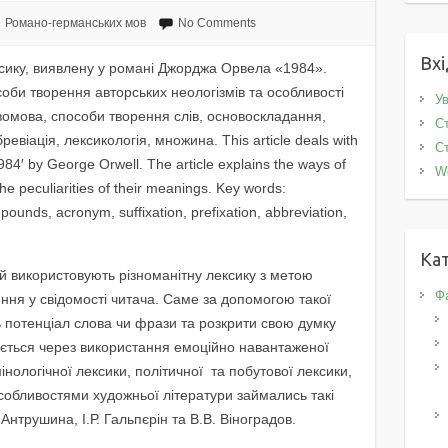
Романо-германських мов
No Comments
Вхі
ексику, виявлену у романі Джорджа Орвела «1984».
соби творення авторських неологізмів та особливості
Ув
вомова, способи творення слів, основоскладання,
Ст
ревіація, лексикологія, множина. This article deals with
Ст
1984′ by George Orwell. The article explains the ways of
W
he peculiarities of their meanings. Key words:
ounds, acronym, suffixation, prefixation, abbreviation,
Кат
ай використовують різноманітну лексику з метою
Фа
ення у свідомості читача. Саме за допомогою такої
ь потенціал слова чи фрази та розкрити свою думку
ується через використання емоційно навантаженої
мінологічної лексики, політичної та побутової лексики,
 особливостями художньої літератури займались такі
. Антрушина, І.Р. Гальпєрін та В.В. Віноградов.