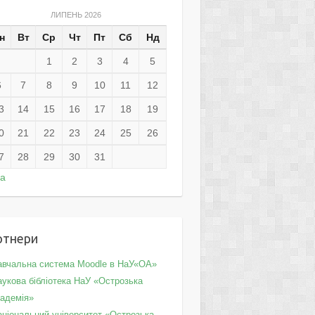
ЛИПЕНЬ 2026
н
Вт
Ср
Чт
Пт
Сб
Нд
1
2
3
4
5
6
7
8
9
10
11
12
3
14
15
16
17
18
19
0
21
22
23
24
25
26
7
28
29
30
31
ра
ртнери
авчальна система Moodle в НаУ«ОА»
укова бібліотека НаУ «Острозька
кадемія»
аціональний університет «Острозька