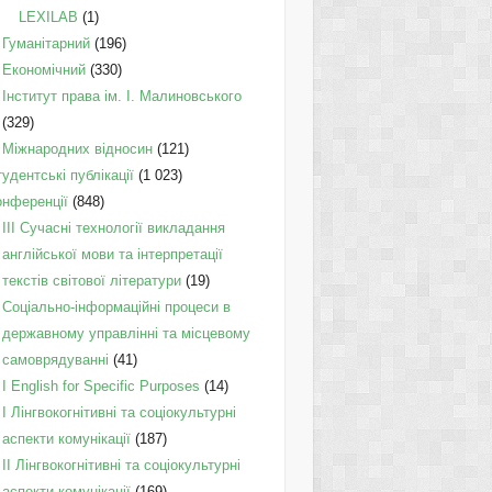
LEXILAB
(1)
Гуманітарний
(196)
Економічний
(330)
Інститут права ім. І. Малиновського
(329)
Міжнародних відносин
(121)
удентські публікації
(1 023)
онференції
(848)
III Сучасні технології викладання
англійської мови та інтерпретації
текстів світової літератури
(19)
Соціально-інформаційні процеси в
державному управлінні та місцевому
самоврядуванні
(41)
І English for Specific Purposes
(14)
I Лінгвокогнітивні та соціокультурні
аспекти комунікації
(187)
IІ Лінгвокогнітивні та соціокультурні
аспекти комунікації
(169)