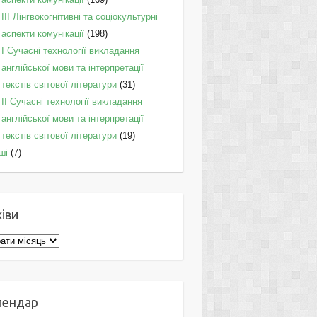
IІI Лінгвокогнітивні та соціокультурні
аспекти комунікації
(198)
I Cучасні технології викладання
англійської мови та інтерпретації
текстів світової літератури
(31)
II Cучасні технології викладання
англійської мови та інтерпретації
текстів світової літератури
(19)
ші
(7)
іви
ви
лендар