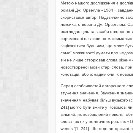
Метою нашого дослідження є досліди
романі Дж. Орвелла «1984», завданн
скористався автор. Надзвичайно зах
лексика, створена Дж. Орвеллом. С
розглядає ціль та засоби створення «
спрямовані не лише на максимально 
зацікавитися будь-чим, що може бут
самої можливості думати про недозво
він не лише створював слова різним
новоствореної мови старі слова, пр
конотацій, або ж наділяючи їх нови
Серед особливостей авторського сл
звуження значення. Звуження значен
значенням набуває більш вузького (с
241] могло бути вжите у Новомові ли
вільний, як позбавлений неволі, тоб
слова так як у політичних реаліях «19
weeds.’[1: 241]. Що ж до авторської