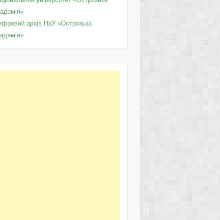
кадемія»
ифровий архів НаУ «Острозька
кадемія»