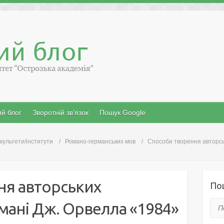
й блог
Зворотній зв’язок
Пошук Google
культети/інститути
Романо-германських мов
Способи творення авторсь
ня авторських
По
омані Дж. Орвелла «1984»
Пош