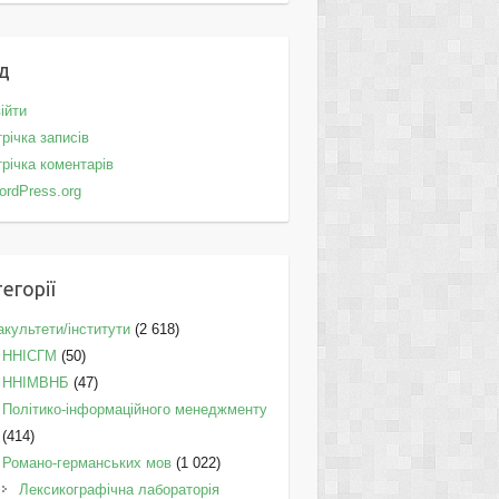
д
ійти
річка записів
річка коментарів
ordPress.org
егорії
культети/інститути
(2 618)
ННІСГМ
(50)
ННІМВНБ
(47)
Політико-інформаційного менеджменту
(414)
Романо-германських мов
(1 022)
Лексикографічна лабораторія