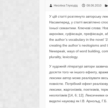
Неоліна Глуходід
08.06.2010
У цій статті розглянуто авторську л
Насамперед, у статті висвітлено спо
їхньої семантики. Ключові слова: Но
акроніми, суфіксація, префіксація, аб
the author’s vocabulary in the novel ‘
creating the author’s neologisms and t
Newspeak, ways of word building, comp
plurality, lexicology.
У художній літературі автори зазвич
досягти того чи іншого ефекту, враж
лексики автор може реалізувати вес
повністю. Потрібний ефект реалізов
лексики, жаргонізмів, поетизмів, тер
неологізмів [14, 6; 12]. Лексичними
видатні науковці як І.В. Арнольд, Г.Б