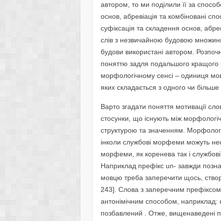
автором, то ми поділили її за спосо
основ, абревіація та комбіновані спо
суфіксація та складення основ, абре
слів з незвичайною будовою множини
будови використані автором. Розпо
поняттю задля подальшого кращого р
морфологічному сенсі – одиниця мов
яких складається з одного чи більше 
Варто згадати поняття мотивації сло
стосунки, що існують між морфологі
структурою та значенням. Морфологі
інколи службові морфеми можуть нест
морфеми, як коренева так і службов
Наприклад префікс un- завжди позна
мовцю треба заперечити щось, створит
243]. Слова з заперечним префіксом
антонімічним способом, наприклад: un
позбавлений . Отже, вищенаведені 