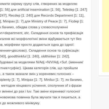
емити окрему групу слів, створених за моделлю
 56] для artificial insemination [1: 56], Teledep [1: 247]
47], Recdep [1: 240] для Records Department [1: 11],
7], Minipax [1: 7] для Ministry of Peace [1: 7], Ficdep [1:
 Як бачимо, обидва слова у словосполученні
sion+department, etc. Складення основ та префіксація
агалом всі морфологічні зміни відбуваються тут без
укв, морфеми просто додаються одна до одної:
іменник+дієслово). Складення основ та суфіксація:
40], goodthinkful [1: 240], oldthinker [1: 242],
обудовані за моделями N/Adj.+N/V/Adj.+Suf. (іменник/
тник+суфікс). Цікава категорія слів, що пройшли
, а також зазнали змін у кореневих голосних –
iplenty [1: 7], Minipax [1: 7], Miniluv [1: 7]. як бачимо,
 методом кінцевого усічення, сполучник of з фрази
змінені до pax і luv. Такі зміни кореневої голосної
новомова повинна була звучати так я пишеться, а
 до можливого мінімуму.