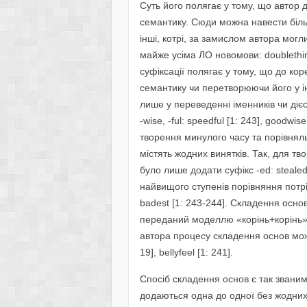
Суть його полягає у тому, що автор
семантику. Сюди можна навести більше
інші, котрі, за замислом автора могл
майже усіма ЛО новомови: doublethink 
суфіксації полягає у тому, що до к
семантику чи перетворюючи його у і
лише у переведенні іменників чи діє
-wise, -ful: speedful [1: 243], goodw
творення минулого часу та порівнял
містять жодних винятків. Так, для т
було лише додати суфікс -ed: stealed 
найвищого ступенів порівняння потріб
badest [1: 243-244]. Складення осно
переданий моделлю «корінь+корінь» 
автора процесу складення основ можу
19], bellyfeel [1: 241].
Спосіб складення основ є так звани
додаються одна до одної без жодних 