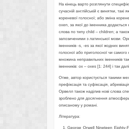
На кінець варто розглянути специфі
сучасній англійській є винятки, такі я
кореневої голосної; або зміна коренев
oxen, за якої до іменника додається 
слова по типу child – children; а та
запозиченими з латинської мови. О
іменників -s, -es за якої жодних виня
голосної або приголосної чи самого сло
множина неправильних іменників так
іменників: ox – oxes [1: 244] і так далі
Отже, автор користується такими ме
префіксація та суфіксація, абревіац
Орвелл також наділив нові слова сп
зроблено для досягнення атмосфери 
описаному у романі.
Література:
George Orwell Nineteen Eighty-