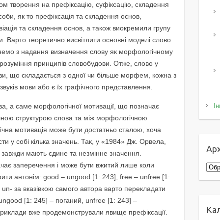
бом творення на префіксацію, суфіксацію, складення
соби, як то префіксація та складення основ,
віація та складення основ, а також виокремили групу
. Варто теоретично висвітлити основні моделі слово
чнемо з надання визначення слову як морфологічному
озуміння принципів словобудови. Отже, слово у
и, що складається з одної чи більше морфем, кожна з
звуків мови або є їх графічного представлення.
ва, а саме морфологічної мотивації, що позначає
Ін
чною структурою слова та між морфологічною
чна мотивація може бути достатньо сталою, хоча
и у собі кілька значень. Так, у «1984» Дж. Орвела,
Арх
і завжди мають єдине та незмінне значення.
чає заперечення і може бути вжитий лише коли
Архі
и антонім: good – ungood [1: 243], free – unfree [1:
 un- за вказівкою самого автора варто перекладати
good [1: 245] – поганий, unfree [1: 243] –
Ка
приклади вже продемонстрували явище префіксації.