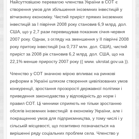
Найсуттєвішою перевагою членства України в СОТ є
створення умов для збільшення іноземних інвестицій у
вітчизняну економіку. Чистий приріст прямих іноземних
інвестицій за І півріччя 2008 року становив 6,9 млрд. дол.
США, що у 2,7 рази перевищував показник січня-червня
2007 року. Однак, з огляду на зменшення у ІІ півріччі 2008
року притоку інвестицій (на 0,737 млн. дол. США), чистий
приріст за 2008 рік становив 6,2 млрд. дол. США, що на
22,1% менше приросту 2007 року (( www. ukrstat.gov.ua )).
Членство у СОТ значною мірою впливає на ринкові
реформи в Україні шляхом створення цивілізованих умов
конкуренції, зростання прозорості державної політики і
приведення законодавства у відповідність до норм і
правил СОТ. Ці чинники сприяють не тільки зростанню
обсягів іноземних інвестицій в економіку України, але і
покращенню умов для підприємництва, у тому числі і у
сільській місцевості, що позитивно позначається на
вирішенні ряду соціальних проблем села. Членство у