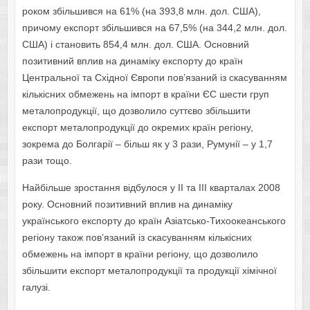
роком збільшився на 61% (на 393,8 млн. дол. США),
причому експорт збільшився на 67,5% (на 344,2 млн. дол.
США) і становить 854,4 млн. дол. США. Основний
позитивний вплив на динаміку експорту до країн
Центральної та Східної Європи пов’язаний із скасуванням
кількісних обмежень на імпорт в країни ЄС шести груп
металопродукції, що дозволило суттєво збільшити
експорт металопродукції до окремих країн регіону,
зокрема до Болгарії – більш як у 3 рази, Румунії – у 1,7
рази тощо.
Найбільше зростання відбулося у ІІ та ІІІ кварталах 2008
року. Основний позитивний вплив на динаміку
українського експорту до країн Азіатсько-Тихоокеанського
регіону також пов’язаний із скасуванням кількісних
обмежень на імпорт в країни регіону, що дозволило
збільшити експорт металопродукції та продукції хімічної
галузі.