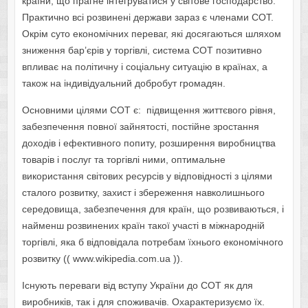
країни, що прагне інтегруватися у світове господарство.
Практично всі розвинені держави зараз є членами СОТ.
Окрім суто економічних переваг, які досягаються шляхом
зниження бар’єрів у торгівлі, система СОТ позитивно
впливає на політичну і соціальну ситуацію в країнах, а
також на індивідуальний добробут громадян.
Основними цілями СОТ є: підвищення життєвого рівня,
забезпечення повної зайнятості, постійне зростання
доходів і ефективного попиту, розширення виробництва
товарів і послуг та торгівлі ними, оптимальне
використання світових ресурсів у відповідності з цілями
сталого розвитку, захист і збереження навколишнього
середовища, забезпечення для країн, що розвиваються, і
найменш розвинених країн такої участі в міжнародній
торгівлі, яка б відповідала потребам їхнього економічного
розвитку (( www.wikipedia.com.ua )).
Існують переваги від вступу України до СОТ як для
виробників, так і для споживачів. Охарактеризуємо їх.