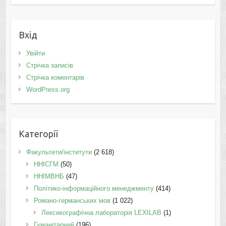
Вхід
Увійти
Стрічка записів
Стрічка коментарів
WordPress.org
Категорії
Факультети/інститути
(2 618)
ННІСГМ
(50)
ННІМВНБ
(47)
Політико-інформаційного менеджменту
(414)
Романо-германських мов
(1 022)
Лексикографічна лабораторія LEXILAB
(1)
Гуманітарний
(196)