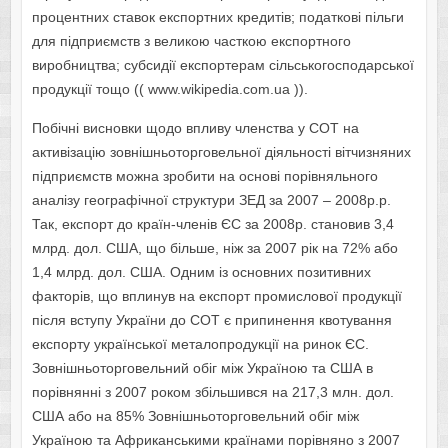
процентних ставок експортних кредитів; податкові пільги
для підприємств з великою часткою експортного
виробництва; субсидії експортерам сільськогосподарської
продукції тощо (( www.wikipedia.com.ua )).
Побічні висновки щодо впливу членства у СОТ на
активізацію зовнішньоторговельної діяльності вітчизняних
підприємств можна зробити на основі порівняльного
аналізу географічної структури ЗЕД за 2007 – 2008р.р.
Так, експорт до країн-членів ЄС за 2008р. становив 3,4
млрд. дол. США, що більше, ніж за 2007 рік на 72% або
1,4 млрд. дол. США. Одним із основних позитивних
факторів, що вплинув на експорт промислової продукції
після вступу України до СОТ є припинення квотування
експорту української металопродукції на ринок ЄС.
Зовнішньоторговельний обіг між Україною та США в
порівнянні з 2007 роком збільшився на 217,3 млн. дол.
США або на 85% Зовнішньоторговельний обіг між
Україною та Африканськими країнами порівняно з 2007