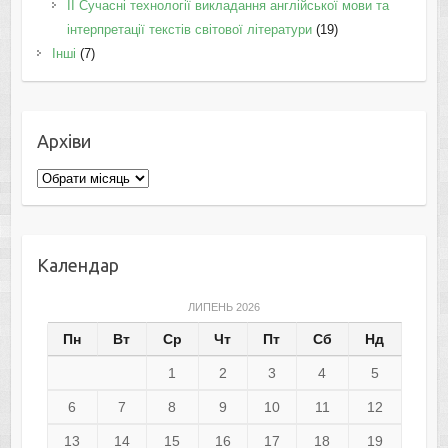
II Cучасні технології викладання англійської мови та
інтерпретації текстів світової літератури
(19)
Інші
(7)
Архіви
Архіви
Календар
ЛИПЕНЬ 2026
Пн
Вт
Ср
Чт
Пт
Сб
Нд
1
2
3
4
5
6
7
8
9
10
11
12
13
14
15
16
17
18
19