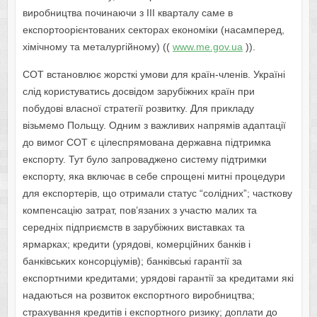
виробництва починаючи з ІІІ кварталу саме в
експортоорієнтованих секторах економіки (насамперед,
хімічному та металургійному) ((
www.me.gov.ua
)).
СОТ встановлює жорсткі умови для країн-членів. Україні
слід користуватись досвідом зарубіжних країн при
побудові власної стратегії розвитку. Для прикладу
візьмемо Польщу. Одним з важливих напрямів адаптації
до вимог СОТ є цілеспрямована державна підтримка
експорту. Тут було запроваджено систему підтримки
експорту, яка включає в себе спрощені митні процедури
для експортерів, що отримали статус “солідних”; часткову
компенсацію затрат, пов’язаних з участю малих та
середніх підприємств в зарубіжних виставках та
ярмарках; кредити (урядові, комерційних банків і
банківських консорціумів); банківські гарантії за
експортними кредитами; урядові гарантії за кредитами які
надаються на розвиток експортного виробництва;
страхування кредитів і експортного ризику; доплати до