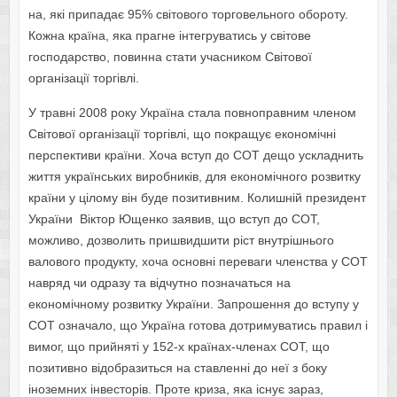
на, які припадає 95% світового торговельного обороту.
Кожна країна, яка прагне інтегруватись у світове
господарство, повинна стати учасником Світової
організації торгівлі.
У травні 2008 року Україна стала повноправним членом
Світової організації торгівлі, що покращує економічні
перспективи країни. Хоча вступ до СОТ дещо ускладнить
життя українських виробників, для економічного розвитку
країни у цілому він буде позитивним. Колишній президент
України Віктор Ющенко заявив, що вступ до СОТ,
можливо, дозволить пришвидшити ріст внутрішнього
валового продукту, хоча основні переваги членства у СОТ
навряд чи одразу та відчутно позначаться на
економічному розвитку України. Запрошення до вступу у
СОТ означало, що Україна готова дотримуватись правил і
вимог, що прийняті у 152-х країнах-членах СОТ, що
позитивно відобразиться на ставленні до неї з боку
іноземних інвесторів. Проте криза, яка існує зараз,