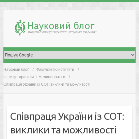
Skip
to
content
Науковий блоґ
Факультети/інститути
Інститут права ім. І. Малиновського
Співпраця України із СОТ: виклики та можливості
Співпраця України із СОТ:
виклики та можливості