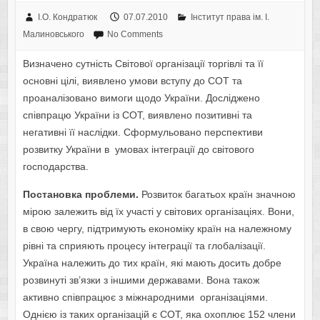
І.О. Кондратюк
07.07.2010
Інститут права ім. І.
Малиновського
No Comments
Визначено сутність Світової організації торгівлі та її
основні цілі, виявлено умови вступу до СОТ та
проаналізовано вимоги щодо України. Досліджено
співпрацю України із СОТ, виявлено позитивні та
негативні її наслідки. Сформульовано перспективи
розвитку України в умовах інтеграції до світового
господарства.
Постановка проблеми.
Розвиток багатьох країн значною
мірою залежить від їх участі у світових організаціях. Вони,
в свою чергу, підтримують економіку країн на належному
рівні та сприяють процесу інтеграції та глобалізації.
Україна належить до тих країн, які мають досить добре
розвинуті зв’язки з іншими державами. Вона також
активно співпрацює з міжнародними організаціями.
Однією із таких організацій є СОТ, яка охоплює 152 члени