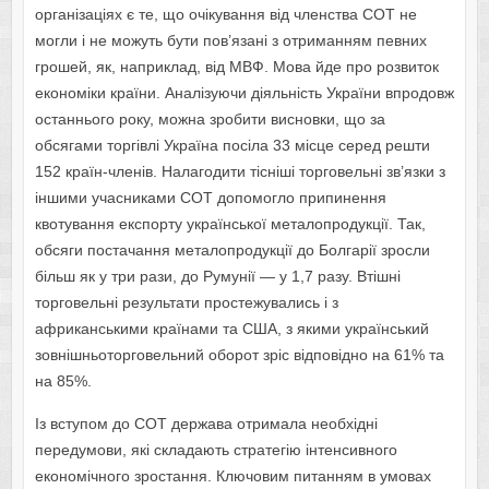
організаціях є те, що очікування від членства СОТ не
могли і не можуть бути пов’язані з отриманням певних
грошей, як, наприклад, від МВФ. Мова йде про розвиток
економіки країни. Аналізуючи діяльність України впродовж
останнього року, можна зробити висновки, що за
обсягами торгівлі Україна посіла 33 місце серед решти
152 країн-членів. Налагодити тісніші торговельні зв’язки з
іншими учасниками СОТ допомогло припинення
квотування експорту української металопродукції. Так,
обсяги постачання металопродукції до Болгарії зросли
більш як у три рази, до Румунії — у 1,7 разу. Втішні
торговельні результати простежувались і з
африканськими країнами та США, з якими український
зовнішньоторговельний оборот зріс відповідно на 61% та
на 85%.
Із вступом до СОТ держава отримала необхідні
передумови, які складають стратегію інтенсивного
економічного зростання. Ключовим питанням в умовах