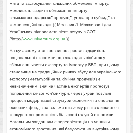
мита та застосування кількісних обмежень імпорту,
можливість вводити обмеження імпорту
сільськогосподарської продукції, угода про субсидії та
компенсаційні заходи (( Мельник Л. Можливості для
Українських підприємств після вcтупу в СОТ
//http://
www.universum.org.ua
)).
На сучасному етапі невпинно зростає відкритість
національної економіки, що знаходить відбиток у
збільшенні частки експорту та імпорту у ВВП, при цьому
становище на традиційних ринках збуту для українського
експорту (металургійна та хімічна продукція) є
невизначеним, значна частина експертів прогнозує
погіршення їхньої кон’юнктури, через украй повільні
процеси модернізації структури економіки та оновлення
основних фондів на вельми низькому рівні залишається
конкурентоспроможність більшості галузей економіки.
Нагальним завданням є переорієнтація на чинники
економічного зростання, які базуються на внутрішньому