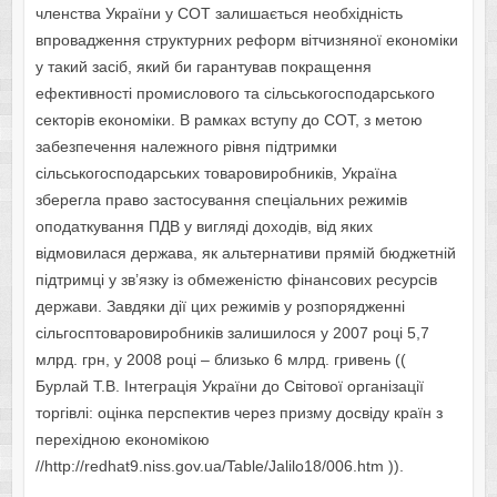
членства України у СОТ залишається необхідність
впровадження структурних реформ вітчизняної економіки
у такий засіб, який би гарантував покращення
ефективності промислового та сільськогосподарського
секторів економіки. В рамках вступу до СОТ, з метою
забезпечення належного рівня підтримки
сільськогосподарських товаровиробників, Україна
зберегла право застосування спеціальних режимів
оподаткування ПДВ у вигляді доходів, від яких
відмовилася держава, як альтернативи прямій бюджетній
підтримці у зв’язку із обмеженістю фінансових ресурсів
держави. Завдяки дії цих режимів у розпорядженні
сільгосптоваровиробників залишилося у 2007 році 5,7
млрд. грн, у 2008 році – близько 6 млрд. гривень ((
Бурлай Т.В. Інтеграція України до Світової організації
торгівлі: оцінка перспектив через призму досвіду країн з
перехідною економікою
//http://redhat9.niss.gov.ua/Table/Jalilo18/006.htm )).