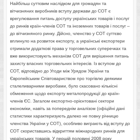
Найбільш суттєвим наслідком для громадян та
вітчизняних виробників вступу держави до СОТ є
врегулювання питань доступу українських товарів і послуг
до ринків країн-членів СОТ та іноземних товарів і послуг –
до вітчизняного ринку. Дійсно, членство у СОТ суттєво
вплинуло на розвиток експорту, а українські експортери
отримали додаткові права у торговельних суперечках та
вже використовують механізм СОТ для вирішення питань
захисту власних торговельних інтересів. Із вступом до
СОТ, відповідно до Угоди між Урядом України та
Європейським Співтовариством про торгівлю деякими
сталеливарними виробами, було скасовано кількісні
обмеження щодо експорту металопродукції до країн-
членів ЄС. Загалом експортно-орієнтовані сектори
економіки, навіть за попереднім аналізом (офіційні дані
статистики характеризують далеко не повну річницю
членства України у СОТ), особливо виграють від вступу до
СОТ скориставшись відкриттям міжнародних ринків для
українських товарів. У першій половині 2008 року