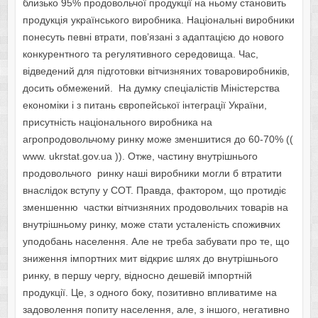
близько 95% продовольчої продукції на ньому становить
продукція українського виробника. Національні виробники
понесуть певні втрати, пов’язані з адаптацією до нового
конкурентного та регулятивного середовища. Час,
відведений для підготовки вітчизняних товаровиробників,
досить обмежений. На думку спеціалістів Міністерства
економіки і з питань європейської інтеграції України,
присутність національного виробника на
агропродовольчому ринку може зменшитися до 60-70% ((
www. ukrstat.gov.ua )). Отже, частину внутрішнього
продовольчого ринку наші виробники могли б втратити
внаслідок вступу у СОТ. Правда, фактором, що протидіє
зменшенню частки вітчизняних продовольчих товарів на
внутрішньому ринку, може стати усталеність споживчих
уподобань населення. Але не треба забувати про те, що
зниження імпортних мит відкриє шлях до внутрішнього
ринку, в першу чергу, відносно дешевій імпортній
продукції. Це, з одного боку, позитивно впливатиме на
задоволення попиту населення, але, з іншого, негативно