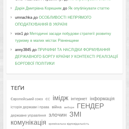
Дарія Дмитрівна Корешняк
до
Як опублікувати статтю
umnachka
до
ОСОБЛИВОСТІ НЕПРЯМОГО
ОПОДАТКУВАННЯ В УКРАЇНІ
vox1
до
Методичні засади побудови стратегії розвитку
туризму в малих містах Рівненщини
anny3845
до
ПРИЧИНИ ТА НАСЛІДКИ ФОРМУВАННЯ
ДЕРЖАВНОГО БОРГУ КРАЇНИ У КОНТЕКСТІ РЕАЛІЗАЦІЇ
БОРГОВОЇ ПОЛІТИКИ
ТЕҐИ
імідж
інформація
інтернет
Європейський союз
ЄС
ГЕНДЕР
війна
історія держави і права
вибори
ЗМІ
злочин
державне управління
комунікація
кримінальна відповідальність