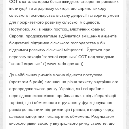
СОТ є каталізатором більш швидкого створення ринкових
інституцій і в аграрному секторі, що сприяє виходу
сільського господарства із стану депресії і створить умови
для пріоритетного розвитку сільської місцевості.
Поступово, як і в інших постсоціалістичних країнах
Європи, продовжуватиме відбуватися зміщення акцентів
бюджетної підтримки сільського господарства у бік
підтримки розвитку сільської місцевості. Йдеться про
перевагу заходів “зеленої скриньки” СОТ над заходами
“жовтої скриньки” (( www. rada.gov.ua )).
До найбільших ризиків можна віднести поступове
(протягом 6 років) зменшення рівня захисту внутрішнього
агропродовольчого ринку. Україна, як і всі країни з
перехідною економікою, пройшла шлях від лібералізації
торгівлі, цін і обмеженого втручання у функціонування
ринків до політики підтримки цін і ринків, в першу чергу,
шляхом імпортних і експортних обмежень. Результатом
високого рівня захисту внутрішнього ринку стало те, що