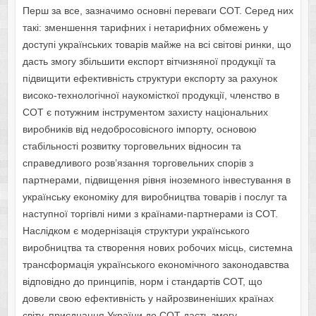
Перш за все, зазначимо основні переваги СОТ. Серед них
такі: зменшення тарифних і нетарифних обмежень у
доступі українських товарів майже на всі світові ринки, що
дасть змогу збільшити експорт вітчизняної продукції та
підвищити ефективність структури експорту за рахунок
високо-технологічної наукомісткої продукції, членство в
СОТ є потужним інструментом захисту національних
виробників від недобросовісного імпорту, основою
стабільності розвитку торговельних відносин та
справедливого розв’язання торговельних спорів з
партнерами, підвищення рівня іноземного інвестування в
українську економіку для виробництва товарів і послуг та
наступної торгівлі ними з країнами-партнерами із СОТ.
Наслідком є модернізація структури українського
виробництва та створення нових робочих місць, системна
трансформація українського економічного законодавства
відповідно до принципів, норм і стандартів СОТ, що
довели свою ефективність у найрозвиненіших країнах
світу, приєднання України до СОТ дасть змогу