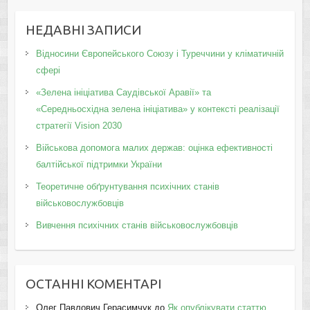
НЕДАВНІ ЗАПИСИ
Відносини Європейського Союзу і Туреччини у кліматичній
сфері
«Зелена ініціатива Саудівської Аравії» та
«Середньосхідна зелена ініціатива» у контексті реалізації
стратегії Vision 2030
Військова допомога малих держав: оцінка ефективності
балтійської підтримки України
Теоретичне обґрунтування психічних станів
військовослужбовців
Вивчення психічних станів військовослужбовців
ОСТАННІ КОМЕНТАРІ
Олег Павлович Герасимчук
до
Як опублікувати статтю