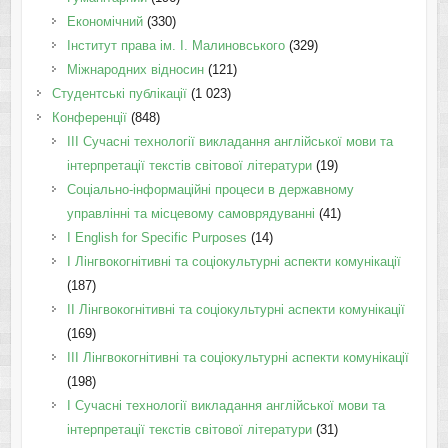
Економічний
(330)
Інститут права ім. І. Малиновського
(329)
Міжнародних відносин
(121)
Студентські публікації
(1 023)
Конференції
(848)
III Сучасні технології викладання англійської мови та
інтерпретації текстів світової літератури
(19)
Соціально-інформаційні процеси в державному
управлінні та місцевому самоврядуванні
(41)
І English for Specific Purposes
(14)
I Лінгвокогнітивні та соціокультурні аспекти комунікації
(187)
IІ Лінгвокогнітивні та соціокультурні аспекти комунікації
(169)
IІI Лінгвокогнітивні та соціокультурні аспекти комунікації
(198)
I Cучасні технології викладання англійської мови та
інтерпретації текстів світової літератури
(31)