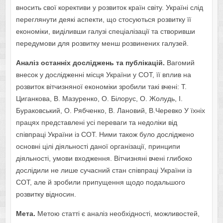
вносить свої корективи у розвиток країн світу. Україні слід
переглянути деякі аспекти, що стосуються розвитку її
економіки, виділивши галузі спеціалізації та створивши
передумови для розвитку менш розвинених галузей.
Аналіз останніх досліджень та публікацій.
Вагомий
внесок у дослідженні місця України у СОТ, її вплив на
розвиток вітчизняної економіки зробили такі вчені: Т.
Циганкова, В. Мазуренко, О. Білорус, О. Жолудь, І.
Бураковський, О. Рябченко, В. Лановий, В.Черевко У їхніх
працях представлені усі переваги та недоліки від
співпраці України із СОТ. Ними також було досліджено
основні цілі діяльності даної організації, принципи
діяльності, умови входження. Вітчизняні вчені глибоко
дослідили не лише сучасний стан співпраці України із
СОТ, але й зробили припущення щодо подальшого
розвитку відносин.
Мета.
Метою статті є аналіз необхідності, можливостей,