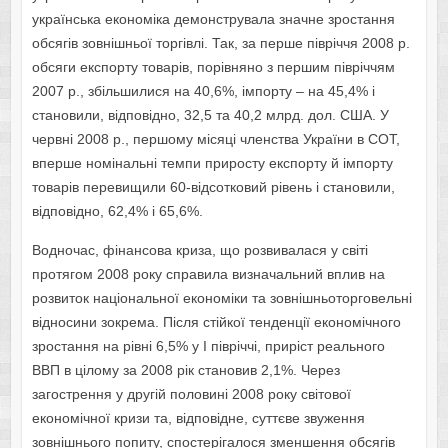
українська економіка демонструвала значне зростання
обсягів зовнішньої торгівлі. Так, за перше півріччя 2008 р.
обсяги експорту товарів, порівняно з першим півріччям
2007 р., збільшилися на 40,6%, імпорту – на 45,4% і
становили, відповідно, 32,5 та 40,2 млрд. дол. США. У
червні 2008 р., першому місяці членства України в СОТ,
вперше номінальні темпи приросту експорту й імпорту
товарів перевищили 60-відсотковий рівень і становили,
відповідно, 62,4% і 65,6%.
Водночас, фінансова криза, що розвивалася у світі
протягом 2008 року справила визначальний вплив на
розвиток національної економіки та зовнішньоторговельні
відносини зокрема. Після стійкої тенденції економічного
зростання на рівні 6,5% у І півріччі, приріст реального
ВВП в цілому за 2008 рік становив 2,1%. Через
загострення у другій половині 2008 року світової
економічної кризи та, відповідне, суттєве звуження
зовнішнього попиту, спостерігалося зменшення обсягів