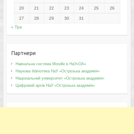
20
21
22
23
24
25
26
27
28
29
30
31
« Тра
Партнери
Навчальна система Moodle в НаУ«ОА»
Наукова бібліотека НаУ «Острозька академія»
Національний університет «Острозька академія»
Цифровий архів НаУ «Острозька академія»