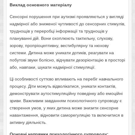
Виклад основного матеріалу
Сенсорні порушення при аутизмі проявляються у вигляді
надмірної або зниженої чутливості до сенсорних стимулів,
труднощів у переробці інформації та труднощів у
плануванні дій. Вони охоплюють тактильну, слухову,
зорову, пропріоцептивну, вестибулярну та нюхову
системи. Дитина може уникати дотиків, реагувати на
побутові звуки болісно, відчувати дезорієнтацію в просторі
або, навпаки, шукати надмірної стимуляції.
Ці особливості суттєво впливають на перебіг навчального
процесу. Діти можуть відволікатися, уникати контактів,
демонструвати аутостимуляційну поведінку або емоційні
зриви. Важливим завданням психологічного супроводу є
створення умов, у яких дитина може знизити сенсорне
навантаження, відновити саморегуляцію та включитися в
активну діяльність.
Основні напрямки психологічного супроводу: