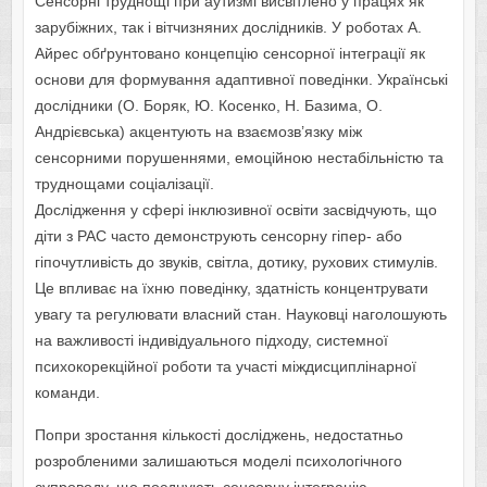
Сенсорні труднощі при аутизмі висвітлено у працях як
зарубіжних, так і вітчизняних дослідників. У роботах А.
Айрес обґрунтовано концепцію сенсорної інтеграції як
основи для формування адаптивної поведінки. Українські
дослідники (О. Боряк, Ю. Косенко, Н. Базима, О.
Андрієвська) акцентують на взаємозв’язку між
сенсорними порушеннями, емоційною нестабільністю та
труднощами соціалізації.
Дослідження у сфері інклюзивної освіти засвідчують, що
діти з РАС часто демонструють сенсорну гіпер- або
гіпочутливість до звуків, світла, дотику, рухових стимулів.
Це впливає на їхню поведінку, здатність концентрувати
увагу та регулювати власний стан. Науковці наголошують
на важливості індивідуального підходу, системної
психокорекційної роботи та участі міждисциплінарної
команди.
Попри зростання кількості досліджень, недостатньо
розробленими залишаються моделі психологічного