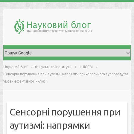
Skip
to
content
Науковий блоґ
Факультети/інститути
ННІСГМ
Сенсорні порушення при аутизмі: напрямки психологічного супроводу та
умови ефективної інклюзії
Сенсорні порушення при
аутизмі: напрямки