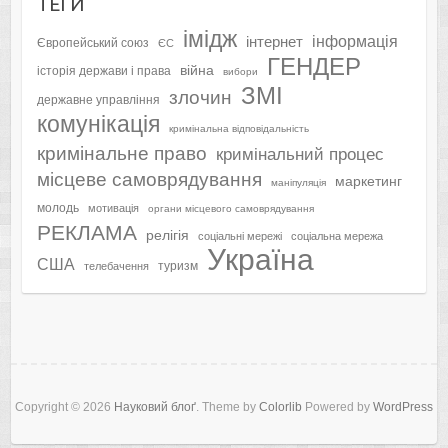
ТЕҐИ
імідж
інформація
інтернет
Європейський союз
ЄС
ГЕНДЕР
війна
історія держави і права
вибори
ЗМІ
злочин
державне управління
комунікація
кримінальна відповідальність
кримінальне право
кримінальний процес
місцеве самоврядування
маркетинг
маніпуляція
молодь
мотивація
органи місцевого самоврядування
РЕКЛАМА
релігія
соціальні мережі
соціальна мережа
Україна
США
туризм
телебачення
Copyright © 2026
Науковий блоґ
. Theme by
Colorlib
Powered by
WordPress