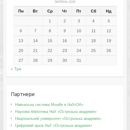
ЛИПЕНЬ 2026
Пн
Вт
Ср
Чт
Пт
Сб
Нд
1
2
3
4
5
6
7
8
9
10
11
12
13
14
15
16
17
18
19
20
21
22
23
24
25
26
27
28
29
30
31
« Тра
Партнери
Навчальна система Moodle в НаУ«ОА»
Наукова бібліотека НаУ «Острозька академія»
Національний університет «Острозька академія»
Цифровий архів НаУ «Острозька академія»