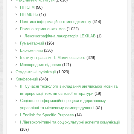
Факультети/інститути
(2 618)
ННІСГМ
(50)
ННІМВНБ
(47)
Політико-інформаційного менеджменту
(414)
Романо-германських мов
(1 022)
Лексикографічна лабораторія LEXILAB
(1)
Гуманітарний
(196)
Економічний
(330)
Інститут права ім. І. Малиновського
(329)
Міжнародних відносин
(121)
Студентські публікації
(1 023)
Конференції
(848)
III Сучасні технології викладання англійської мови та
інтерпретації текстів світової літератури
(19)
Соціально-інформаційні процеси в державному
управлінні та місцевому самоврядуванні
(41)
І English for Specific Purposes
(14)
I Лінгвокогнітивні та соціокультурні аспекти комунікації
(187)