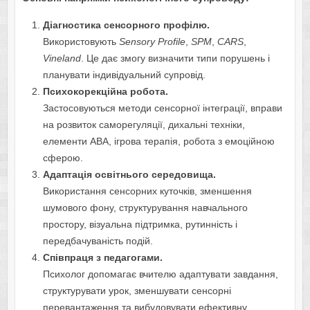
Діагностика сенсорного профілю.
Використовують
Sensory Profile
,
SPM
,
CARS
,
Vineland
. Це дає змогу визначити типи порушень і
планувати індивідуальний супровід.
Психокорекційна робота.
Застосовуються методи сенсорної інтеграції, вправи
на розвиток саморегуляції, дихальні техніки,
елементи ABA, ігрова терапія, робота з емоційною
сферою.
Адаптація освітнього середовища.
Використання сенсорних куточків, зменшення
шумового фону, структурування навчального
простору, візуальна підтримка, рутинність і
передбачуваність подій.
Співпраця з педагогами.
Психолог допомагає вчителю адаптувати завдання,
структурувати урок, зменшувати сенсорні
перевантаження та вибудовувати ефективну