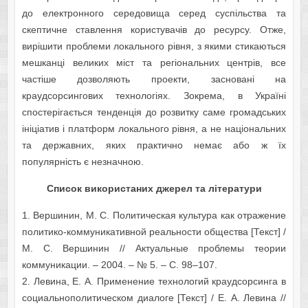
до електронного середовища серед суспільства та
скептичне ставлення користувачів до ресурсу. Отже,
вирішити проблеми локального рівня, з якими стикаються
мешканці великих міст та регіональних центрів, все
частіше дозволяють проекти, засновані на
краудсорсингових технологіях. Зокрема, в Україні
спостерігається тенденція до розвитку саме громадських
ініціатив і платформ локального рівня, а не національних
та державних, яких практично немає або ж їх
популярність є незначною.
Список використаних джерел та літератури
1. Вершинин, М. С. Политическая культура как отражение
политико-коммуникативной реальности общества [Текст] /
М. С. Вершинин // Актуальные проблемы теории
коммуникации. – 2004. – № 5. – С. 98–107.
2. Левина, Е. А. Применение технологий краудсорсинга в
социальнополитическом диалоге [Текст] / Е. А. Левина //