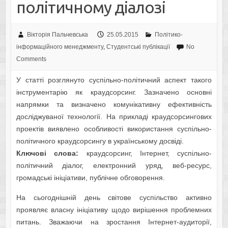
політичному діалозі
Вікторія Пальчевська
25.05.2015
Політико-
інформаційного менеджменту
,
Студентські публікації
No
Comments
У статті розглянуто суспільно-політичний аспект такого
інструментарію як краудсорсинг. Зазначено основні
напрямки та визначено комунікативну ефективність
досліджуваної технології. На прикладі краудсорсингових
проектів виявлено особливості використання суспільно-
політичного краудсорсингу в українському досвіді.
Ключові слова:
краудсорсинг, Інтернет, суспільно-
політичний діалог, електронний уряд, веб-ресурс,
громадські ініціативи, публічне обговорення.
На сьогоднішній день світове суспільство активно
проявляє власну ініціативу щодо вирішення проблемних
питань. Зважаючи на зростання Інтернет-аудиторії,