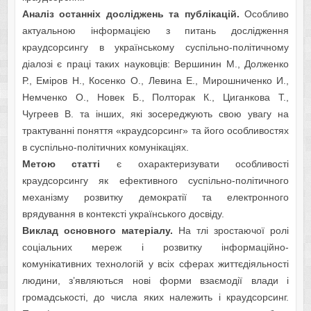
Аналіз останніх досліджень та публікацій.
Особливо
актуальною інформацією з питань дослідження
краудсорсингу в українському суспільно-політичному
діалозі є праці таких науковців: Вершинин М., Долженко
Р., Еміров Н., Косенко О., Левина Е., Мирошниченко И.,
Немченко О., Новек Б., Полторак К., Циганкова Т.,
Чугреев В. та інших, які зосереджують свою увагу на
трактуванні поняття «краудсорсинг» та його особливостях
в суспільно-політичних комунікаціях.
Метою статті
є охарактеризувати особливості
краудсорсингу як ефективного суспільно-політичного
механізму розвитку демократії та електронного
врядування в контексті українського досвіду.
Виклад основного матеріалу.
На тлі зростаючої ролі
соціальних мереж і розвитку інформаційно-
комунікативних технологій у всіх сферах життєдіяльності
людини, з’являються нові форми взаємодії влади і
громадськості, до числа яких належить і краудсорсинг.