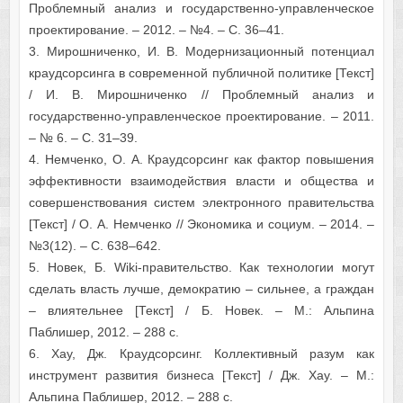
Проблемный анализ и государственно-управленческое
проектирование. – 2012. – №4. – С. 36–41.
3. Мирошниченко, И. В. Модернизационный потенциал
краудсорсинга в современной публичной политике [Текст]
/ И. В. Мирошниченко // Проблемный анализ и
государственно-управленческое проектирование. – 2011.
– № 6. – С. 31–39.
4. Немченко, О. А. Краудсорсинг как фактор повышения
эффективности взаимодействия власти и общества и
совершенствования систем электронного правительства
[Текст] / О. А. Немченко // Экономика и социум. – 2014. –
№3(12). – С. 638–642.
5. Новек, Б. Wiki-правительство. Как технологии могут
сделать власть лучше, демократию – сильнее, а граждан
– влиятельнее [Текст] / Б. Новек. – М.: Альпина
Паблишер, 2012. – 288 с.
6. Хау, Дж. Краудсорсинг. Коллективный разум как
инструмент развития бизнеса [Текст] / Дж. Хау. – М.:
Альпина Паблишер, 2012. – 288 с.