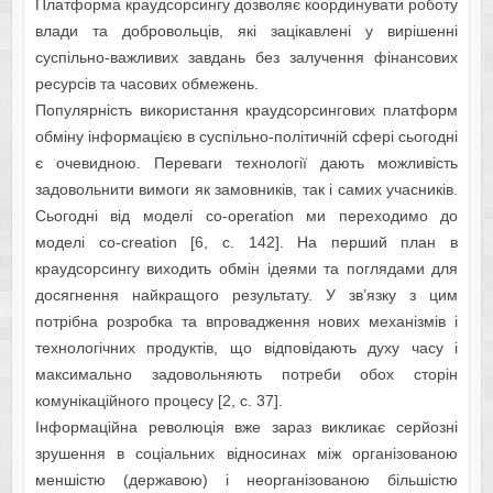
Платформа краудсорсингу дозволяє координувати роботу
влади та добровольців, які зацікавлені у вирішенні
суспільно-важливих завдань без залучення фінансових
ресурсів та часових обмежень.
Популярність використання краудсорсингових платформ
обміну інформацією в суспільно-політичній сфері сьогодні
є очевидною. Переваги технології дають можливість
задовольнити вимоги як замовників, так і самих учасників.
Сьогодні від моделі co-operation ми переходимо до
моделі co-creation [6, c. 142]. На перший план в
краудсорсингу виходить обмін ідеями та поглядами для
досягнення найкращого результату. У зв’язку з цим
потрібна розробка та впровадження нових механізмів і
технологічних продуктів, що відповідають духу часу і
максимально задовольняють потреби обох сторін
комунікаційного процесу [2, c. 37].
Інформаційна революція вже зараз викликає серйозні
зрушення в соціальних відносинах між організованою
меншістю (державою) і неорганізованою більшістю