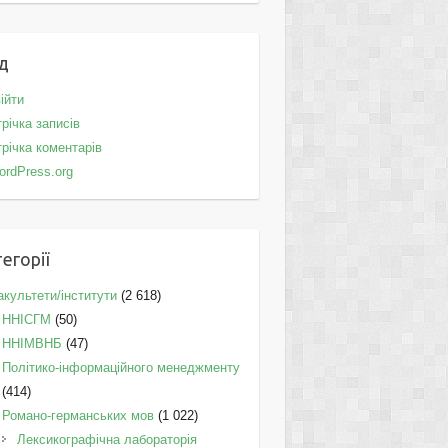
д
ійти
річка записів
річка коментарів
ordPress.org
егорії
культети/інститути
(2 618)
ННІСГМ
(50)
ННІМВНБ
(47)
Політико-інформаційного менеджменту
(414)
Романо-германських мов
(1 022)
Лексикографічна лабораторія