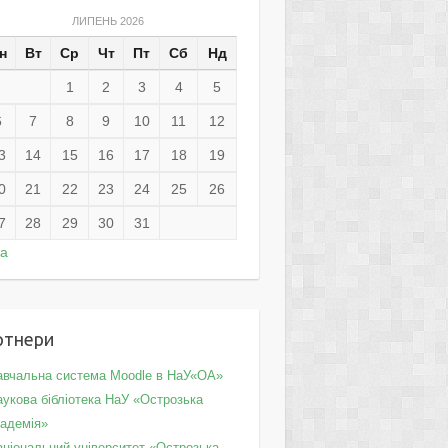
ЛИПЕНЬ 2026
н
Вт
Ср
Чт
Пт
Сб
Нд
1
2
3
4
5
6
7
8
9
10
11
12
3
14
15
16
17
18
19
0
21
22
23
24
25
26
7
28
29
30
31
ра
ртнери
авчальна система Moodle в НаУ«ОА»
укова бібліотека НаУ «Острозька
кадемія»
аціональний університет «Острозька