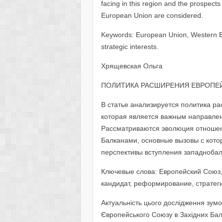
facing in this region and the prospects
European Union are considered.
Keywords: European Union, Western Ba
strategic interests.
Хрящевская Ольга
ПОЛИТИКА РАСШИРЕНИЯ ЕВРОПЕЙ
В статье анализируется политика р
которая является важным направле
Рассматриваются эволюция отноше
Балканами, основные вызовы с кото
перспективы вступления западнобал
Ключевые слова: Европейский Союз
кандидат, реформирование, стратег
Актуальність цього дослідження зу
Європейського Союзу в Західних Бал