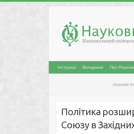
Skip
to
content
Інструкції
Вкладники
Про Наукови
Науковий бл
Політика розши
Союзу в Західни