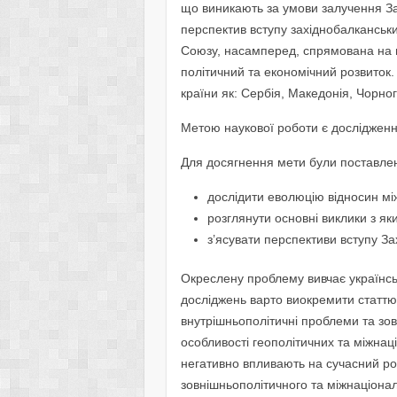
що виникають за умови залучення За
перспектив вступу західнобалканськ
Союзу, насамперед, спрямована на пі
політичний та економічний розвиток.
країни як: Сербія, Македонія, Чорног
Метою наукової роботи є дослідженн
Для досягнення мети були поставлені
дослідити еволюцію відносин м
розглянути основні виклики з як
з’ясувати перспективи вступу З
Окреслену проблему вивчає українськ
досліджень варто виокремити статтю 
внутрішньополітичні проблеми та зов
особливості геополітичних та міжна
негативно впливають на сучасний роз
зовнішньополітичного та міжнаціонал