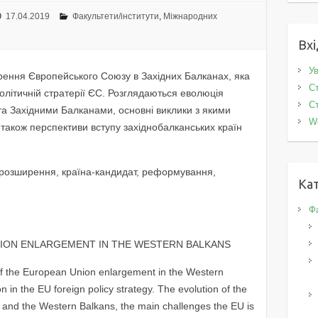
17.04.2019
Факультети/інститути
,
Міжнародних
Вхі
Ув
ирення Європейського Союзу в Західних Балканах, яка
Ст
літичній стратерії ЄС. Розглядаються еволюція
Ст
а Західними Балканами, основні виклики з якими
W
а також перспективи вступу західнобалканських країн
, розширення, країна-кандидат, реформування,
Кат
Фа
NION ENLARGEMENT IN THE WESTERN BALKANS
 of the European Union enlargement in the Western
on in the EU foreign policy strategy. The evolution of the
 and the Western Balkans, the main challenges the EU is