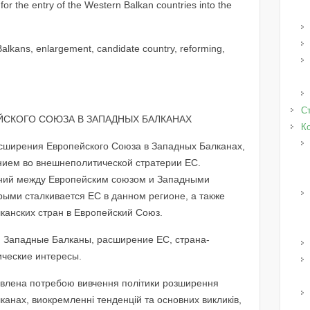
 for the entry of the Western Balkan countries into the
lkans, enlargement, candidate country, reforming,
Ст
СКОГО СОЮЗА В ЗАПАДНЫХ БАЛКАНАХ
К
асширения Европейского Союза в Западных Балканах,
нием во внешнеполитической стратерии ЕС.
ний между Европейским союзом и Западными
рыми сталкивается ЕС в данном регионе, а также
канских стран в Европейский Союз.
, Западные Балканы, расширение ЕС, страна-
ические интересы.
мовлена потребою вивчення політики розширення
канах, виокремленні тенденцій та основних викликів,