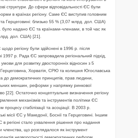
ькові структури. До сфери відповідальності ЄС були
еформи в країнах регіону. Саме ЄС виступив головним
 та Герцеговині: близько 55 % (3,07 млрд. дол. США)
. було надано ЄС та країнами-членами, в той час як
лрд. дол. США) [21].
 щодо регіону були здійснені в 1996 р. після
ні 1997 р. Рада ЄС запровадила регіональний підхід,
і умови для розвитку двосторонніх відносин з 5
та Герцеговина, Хорватія, СРЮ та колишня Югославська
ага до демократичних принципів, прав людини,
альних меншин, реформи у напрямку ринкової
тво [22]. Остаточно концептуальне визначення регіону
рмлення механізмів та інструментів політики ЄС
 процесу стабілізації та асоціації. В 2003 р.
ькі місії ЄС у Македонії, Боснії та Герцеговині. Іншим
С в регіоні стало ухвалення рішення про надання
и членства, що розглядалося як інструмент
 гарантія незворотності демократичних реформ.