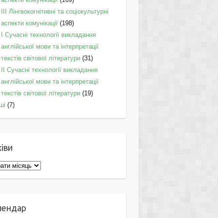
IІI Лінгвокогнітивні та соціокультурні
аспекти комунікації
(198)
I Cучасні технології викладання
англійської мови та інтерпретації
текстів світової літератури
(31)
II Cучасні технології викладання
англійської мови та інтерпретації
текстів світової літератури
(19)
ші
(7)
іви
ви
лендар