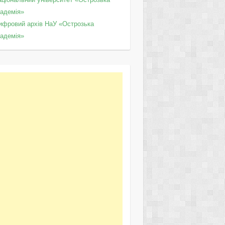
кадемія»
ифровий архів НаУ «Острозька
кадемія»