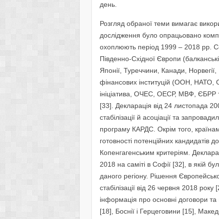
день.
Розгляд обраної теми вимагає викор
дослідження було опрацьовано компл
охоплюють період 1999 – 2018 рр. Се
Південно-Східної Європи (балканські
Японії, Туреччини, Канади, Норвегії,
фінансових інституцій (ООН, НАТО,
ініціатива, ОЧЕС, ОЕСР, МВФ, ЄБРР 
[33]. Декларація від 24 листопада 20
стабілізації й асоціації та запровад
програму КАРДС. Окрім того, країн
готовності потенційних кандидатів до
Копенгагенським критеріям. Деклара
2018 на саміті в Софії [32], в якій
даного регіону. Рішення Європейськ
стабілізації від 26 червня 2018 року
інформація про основні договори та п
[18], Боснії і Герцеговини [15], Макед