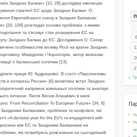
раїн Західних Балкан» [10, 28] досліджує еволюцію
ування стратегії ЄС щодо Західних Балкан. О.
П
рення Європейського союзу в Західних Балканах:
я» [20, 108] розглядає основні проблеми, з якими
х подолання та з’ясовує стан розширення ЄС на
тупу Західних Балкан до ЄС. Дослідження О. Снігир
вячене особливостям впливу Росії на країни Західних
1
рцеговину, Македонію і Чорногорію, автор визначає
2
зації її балканської політики [13].
2
иділити працю Ю. Кудряшової. В статті «Перспективы
« Т
тв и интересы России» [6] висвітлює вступ Західних
ріоритетний напрямок зовнішньої політики та аналізує
ього питання. Люсія Веснік-Алушевич в книзі
ans: From Reconciliation To European Future» [34, 8]
Па
 Західними Балканами, проблеми та конфлікти, які
Н
тті «A decisive year for the EU’s re-engagement with
На
відносини між ЄС та Західними Балканами на
а
роблеми, які потребують розв’язання на сьогоднішній
Н