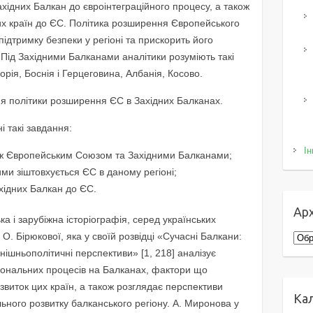
хідних Балкан до євроінтеграційного процесу, а також
их країн до ЄС. Політика розширення Європейського
дтримку безпеки у регіоні та прискорить його
 Під Західними Балканами аналітики розуміють такі
орія, Боснія і Герцеговина, Албанія, Косово.
я політики розширення ЄС в Західних Балканах.
 такі завдання:
Ін
іж Європейським Союзом та Західними Балканами;
ими зіштовхується ЄС в даному регіоні;
ахідних Балкан до ЄС.
Арх
а і зарубіжна історіографія, серед українських
О. Бірюкової, яка у своїй розвідці «Сучасні Балкани:
Архі
нішньополітичні перспективи» [1, 218] аналізує
ціональних процесів на Балканах, фактори що
виток цих країн, а також розглядає перспективи
Ка
ьного розвитку балканського регіону. А. Миронова у