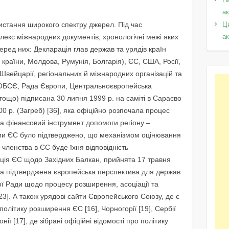
а
истання широкого спектру джерел. Під час
Ц
екс міжнародних документів, хронологічні межі яких
а
ред них: Декларація глав держав та урядів країн
 країни, Молдова, Румунія, Болгарія), ЄС, США, Росії,
 Швейцарії, регіональних й міжнародних організацій та
 ОБСЄ, Рада Європи, Центральноєвропейська
тощо) підписана 30 липня 1999 р. на саміті в Сараєво
00 р. (Загреб) [36], яка офіційно розпочала процес
ила фінансовий інструмент допомоги регіону –
ами ЄС було підтверджено, що механізмом оцінювання
 членства в ЄС буде їхня відповідність
ція ЄС щодо Західних Балкан, прийнята 17 травня
 була підтверджена європейська перспектива для держав
ої Ради щодо процесу розширення, асоціації та
 [23]. А також урядові сайти Європейського Союзу, де є
олітику розширення ЄС [16], Чорногорії [19], Сербії
онії [17], де зібрані офіційні відомості про політику