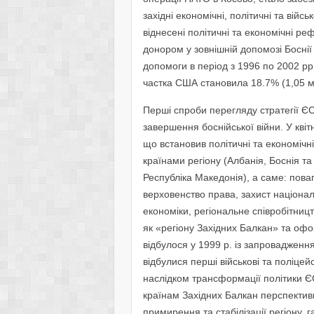
західні економічні, політичні та війс
віднесені політичні та економічні р
донором у зовнішній допомозі Боснії
допомоги в період з 1996 по 2002 рр
частка США становила 18.7% (1,05 м
Перші спроби перегляду стратегії ЄС
завершення боснійської війни. У квіт
що встановив політичні та економічн
країнами регіону (Албанія, Боснія 
Республіка Македонія), а саме: пов
верховенство права, захист націон
економіки, регіональне співробітниц
як «регіону Західних Балкан» та офо
відбулося у 1999 р. із запровадженням
відбулися перші військові та поліцейс
наслідком трансформації політики Є
країнам Західних Балкан перспектив
примирення та стабілізації регіону,