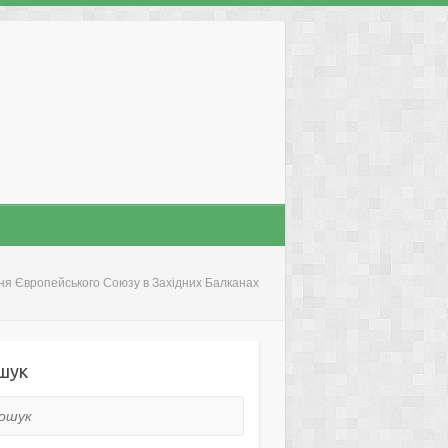
я Європейського Союзу в Західних Балканах
шук
ук