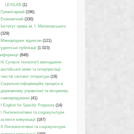
LEXILAB
(1)
Гуманітарний
(196)
Економічний
(330)
Інститут права ім. І. Малиновського
(329)
Міжнародних відносин
(121)
удентські публікації
(1 023)
онференції
(848)
III Сучасні технології викладання
англійської мови та інтерпретації
текстів світової літератури
(19)
Соціально-інформаційні процеси в
державному управлінні та місцевому
самоврядуванні
(41)
І English for Specific Purposes
(14)
I Лінгвокогнітивні та соціокультурні
аспекти комунікації
(187)
IІ Лінгвокогнітивні та соціокультурні
аспекти комунікації
(169)