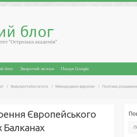
й блог
Зворотній зв’язок
Пошук Google
оґ
Факультети/інститути
Міжнародних відносин
Політика розширенн
рення Європейського
По
х Балканах
Пош