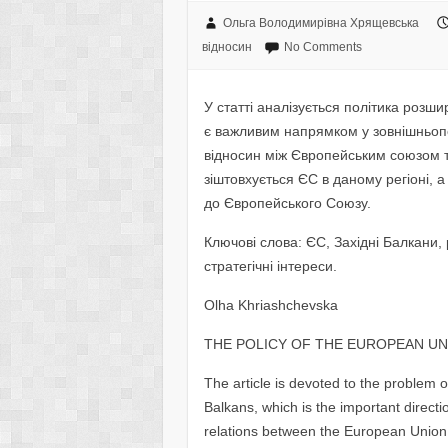
Ольга Володимирівна Хрящевська
відносин
No Comments
У статті аналізується політика розш
є важливим напрямком у зовнішньопо
відносин між Європейським союзом т
зіштовхується ЄС в даному регіоні, 
до Європейського Союзу.
Ключові слова: ЄС, Західні Балкани
стратегічні інтереси.
Olha Khriashchevska
THE POLICY OF THE EUROPEAN U
The article is devoted to the problem
Balkans, which is the important directi
relations between the European Union