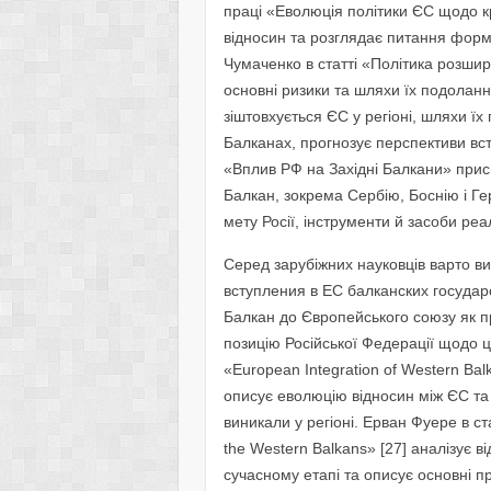
праці «Еволюція політики ЄС щодо к
відносин та розглядає питання форм
Чумаченко в статті «Політика розши
основні ризики та шляхи їх подоланн
зіштовхується ЄС у регіоні, шляхи ї
Балканах, прогнозує перспективи вс
«Вплив РФ на Західні Балкани» прис
Балкан, зокрема Сербію, Боснію і Ге
мету Росії, інструменти й засоби реалі
Серед зарубіжних науковців варто в
вступления в ЕС балканских государс
Балкан до Європейського союзу як п
позицію Російської Федерації щодо ц
«European Integration of Western Balk
описує еволюцію відносин між ЄС та
виникали у регіоні. Ерван Фуере в ста
the Western Balkans» [27] аналізує 
сучасному етапі та описує основні п