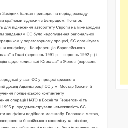
 Західних Балкан припадає на період розпаду
ми країнами відносин з Белградом. Початок
сть для піднесення авторитету Європи на міжнародній
им завданням ЄС було недопущення регіональної
середником у переговорному процесі, ЄС організував
вання конфлікту – Конференцію Європейського
авії в Гаазі (вересень 1991 р. – серпень 1992 р.) і
цію щодо колишньої Югославії в Женеві (вересень
ередньої участі ЄС у процесі кризового
й досвід Адміністрації ЄС у м. Мостар (Боснія й
алучення поліцейського контингенту
ння операції НАТО в Боснії та Герцеговині та
ні 1995 р. продемонстрували неможливість ЄС
вати конфлікти подібного масштабу. Головною метою,
авершення боснійського конфлікту та, пізніше,
ечення стабільності в регіоні та його інтегрування в