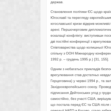
держав.
Становлення політики ЄС щодо країн
Югославії та перегляду європейськи
югославської кризи відкрив можливі
арені. Першочерговим дипломатичн
ескалації конфлікту: виступивши по
дві постійні конференції з врегулю
Співтовариства щодо колишньої Югосл
спільну з ООН Міжнародну конферен
1992 р. – грудень 1995 р.) [31, 155].
Одним з небагатьох прикладів безпос
врегулювання став достатньо невдали
Герцеговина) у червні 1994 р., та з
Західноєвропейського союзу. Проведе
підписання Дейтонських угод у груд
самостійно, без участі США, вирішу
що постала перед ЄС та США після з
операції НАТО в Косово, стало забезп