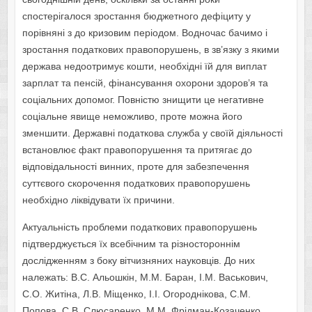
спостерігалося зростання бюджетного дефіциту у
порівняні з до кризовим періодом. Водночас бачимо і
зростання податкових правопорушень, в зв’язку з якими
держава недоотримує кошти, необхідні їй для виплат
зарплат та пенсій, фінансування охорони здоров’я та
соціальних допомог. Повністю знищити це негативне
соціальне явище неможливо, проте можна його
зменшити. Державні податкова служба у своїй діяльності
встановлює факт правопорушення та притягає до
відповідальності винних, проте для забезпечення
суттєвого скорочення податкових правопорушень
необхідно ліквідувати їх причини.
Актуальність проблеми податкових правопорушень
підтверджується їх всебічним та різностороннім
дослідженням з боку вітчизняних науковців. До них
належать: В.С. Альошкін, М.М. Баран, І.М. Васькович,
С.О. Житіна, Л.В. Міщенко, І.І. Огороднікова, С.М.
Попова, С
.
В. Слюсаренко, М.М. Фрідман-Козаченко.