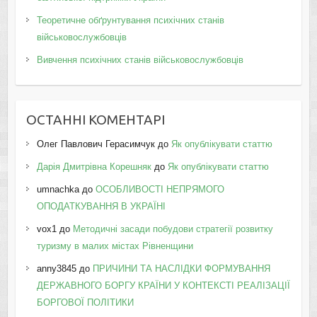
Теоретичне обґрунтування психічних станів
військовослужбовців
Вивчення психічних станів військовослужбовців
ОСТАННІ КОМЕНТАРІ
Олег Павлович Герасимчук
до
Як опублікувати статтю
Дарія Дмитрівна Корешняк
до
Як опублікувати статтю
umnachka
до
ОСОБЛИВОСТІ НЕПРЯМОГО
ОПОДАТКУВАННЯ В УКРАЇНІ
vox1
до
Методичні засади побудови стратегії розвитку
туризму в малих містах Рівненщини
anny3845
до
ПРИЧИНИ ТА НАСЛІДКИ ФОРМУВАННЯ
ДЕРЖАВНОГО БОРГУ КРАЇНИ У КОНТЕКСТІ РЕАЛІЗАЦІЇ
БОРГОВОЇ ПОЛІТИКИ