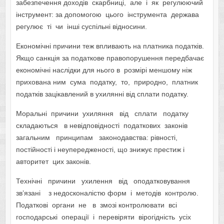
забезпечення доходів скарбниці, але і як регулюючий
інструмент: за допомогою цього інструмента держава
регулює ті чи інші суспільні відносини.
Економічні причини теж впливають на платника податків.
Якщо санкція за податкове правопорушення передбачає
економічні наслідки для нього в розмірі меншому ніж
прихована ним сума податку, то, природно, платник
податків зацікавлений в ухилянні від сплати податку.
Моральні причини ухиляння від сплати податку
складаються в невідповідності податкових законів
загальним принципам законодавства: рівності,
постійності і неупередженості, що знижує престиж і
авторитет цих законів.
Технічні причини ухилення від оподатковування
зв’язані з недосконалістю форм і методів контролю.
Податкові органи не в змозі контролювати всі
господарські операції і перевіряти вірогідність усіх