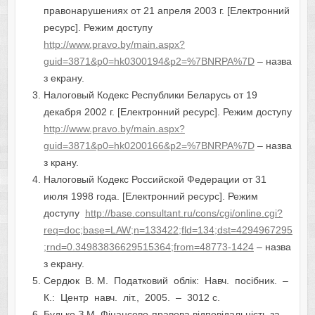
правонарушениях от 21 апреля 2003 г. [Електронний
ресурс]. Режим доступу
http://www.pravo.by/main.aspx?
guid=3871&p0=hk0300194&p2=%7BNRPA%7D
– назва
з екрану.
Налоговый Кодекс Республики Беларусь от 19
декабря 2002 г. [Електронний ресурс]. Режим доступу
http://www.pravo.by/main.aspx?
guid=3871&p0=hk0200166&p2=%7BNRPA%7D
– назва
з крану.
Налоговый Кодекс Российской Федерации от 31
июля 1998 года. [Електронний ресурс]. Режим
доступу
http://base.consultant.ru/cons/cgi/online.cgi?
req=doc;base=LAW;n=133422;fld=134;dst=4294967295
;rnd=0.34983836629515364;from=48773-1424
– назва
з екрану.
Сердюк В. М. Податковий облік: Навч. посібник. –
К.: Центр навч. літ., 2005. – 3012 с.
Будько З.М. Фінансово-правова відповідальність за