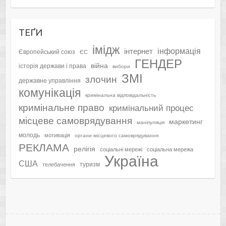
ТЕҐИ
імідж
інформація
інтернет
Європейський союз
ЄС
ГЕНДЕР
війна
історія держави і права
вибори
ЗМІ
злочин
державне управління
комунікація
кримінальна відповідальність
кримінальне право
кримінальний процес
місцеве самоврядування
маркетинг
маніпуляція
молодь
мотивація
органи місцевого самоврядування
РЕКЛАМА
релігія
соціальні мережі
соціальна мережа
Україна
США
туризм
телебачення