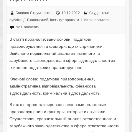
Богдана Струмінська
10.12.2012
Студентські
публікації
,
Економічний
,
Інститут права ім. І. Малиновського
No Comments
В статті проаналізовано основні податкові
правопорушення та фактори, що їх спричинили.
Здійснено порівняльний аналіз вітчизняного та
зарубіжного законодавства в сфері відповідальності за
вчинення податкових правопорушень.
Ключові слова: податкове правопорушення,
адміністративна відповідальність, фінансова
відповідальність, кримінальна відповідальність.
В статье проанализированы основные налоговые
правонарушения и факторы, которые их вызвали.
Осуществлен сравнительный анализ отечественного и
зарубежного законодательства в сфере ответственности