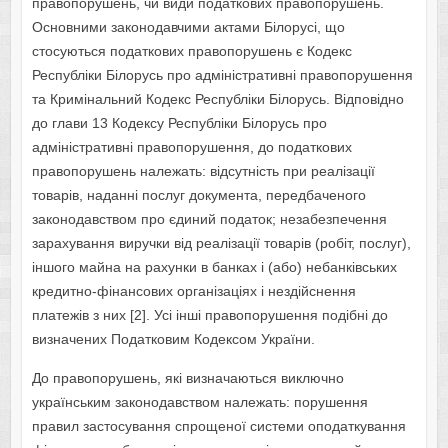
правопорушень, чи види податкових правопорушень.
Основними законодавчими актами Білорусі, що
стосуються податкових правопорушень є Кодекс
Республіки Білорусь про адміністративні правопорушення
та Кримінальний Кодекс Республіки Білорусь. Відповідно
до глави 13 Кодексу Республіки Білорусь про
адміністративні правопорушення, до податкових
правопорушень належать: відсутність при реалізації
товарів, наданні послуг документа, передбаченого
законодавством про єдиний податок; незабезпечення
зарахування виручки від реалізації товарів (робіт, послуг),
іншого майна на рахунки в банках і (або) небанківських
кредитно-фінансових організаціях і нездійснення
платежів з них [2]. Усі інші правопорушення подібні до
визначених Податковим Кодексом України.
До правопорушень, які визначаються виключно
українським законодавством належать: порушення
правил застосування спрощеної системи оподаткування