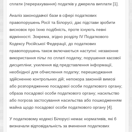
сплати (перерахування) податків у джерела виплати [1].
Аналіз законодавчої бази в сфері податкових
правопорушень Росії та Білорусі, дає підстави зробити
висновок про їхню подібність, проте існують певні
відмінності. Зокрема, згідно розділу IV Податкового
Кодексу Російської Федерації, до податкових
правопорушень також включаються наступні: незаконне
використання пільг по сплаті податку; порушення касової
дисципліни; ухилення від представлення інформації,
необхідної для обчислення податку; перешкоджання
здійсненню контрольних дій; непокора законній вимозі
або розпорядженню посадової особи податкового органу;
образа посадової особи податкового органу; насильство
або погроза застосування насильства або пошкодженням
майна щодо посадової особи податкового органу [4].
У податковому кодексі Білорусі немає нормативів, які б
визначали відповідальність за вчинення податкових