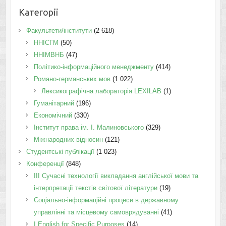
Категорії
Факультети/інститути
(2 618)
ННІСГМ
(50)
ННІМВНБ
(47)
Політико-інформаційного менеджменту
(414)
Романо-германських мов
(1 022)
Лексикографічна лабораторія LEXILAB
(1)
Гуманітарний
(196)
Економічний
(330)
Інститут права ім. І. Малиновського
(329)
Міжнародних відносин
(121)
Студентські публікації
(1 023)
Конференції
(848)
III Сучасні технології викладання англійської мови та
інтерпретації текстів світової літератури
(19)
Соціально-інформаційні процеси в державному
управлінні та місцевому самоврядуванні
(41)
І English for Specific Purposes
(14)