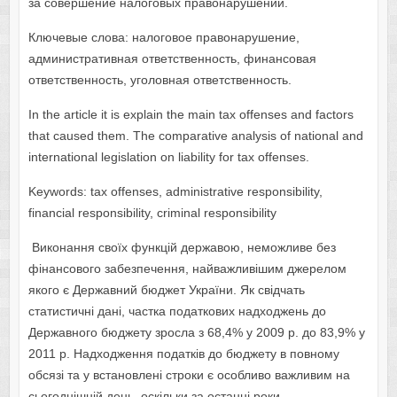
за совершение налоговых правонарушений.
Ключевые слова: налоговое правонарушение,
административная ответственность, финансовая
ответственность, уголовная ответственность.
In the article it is explain the main tax offenses and factors
that caused them. The comparative analysis of national and
international legislation on liability for tax offenses.
Keywords: tax offenses, administrative responsibility,
financial responsibility, criminal responsibility
Виконання своїх функцій державою, неможливе без
фінансового забезпечення, найважливішим джерелом
якого є Державний бюджет України. Як свідчать
статистичні дані, частка податкових надходжень до
Державного бюджету зросла з 68,4% у 2009 р. до 83,9% у
2011 р. Надходження податків до бюджету в повному
обсязі та у встановлені строки є особливо важливим на
сьогоднішній день, оскільки за останні роки