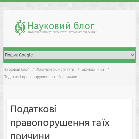
Skip
to
content
Науковий блоґ
Факультети/інститути
Економічний
Податкові правопорушення та їх причини
Податкові
правопорушення та їх
причини