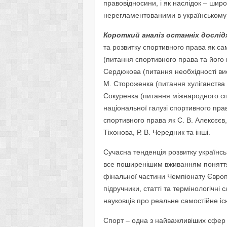
правовідносини, і як наслідок – ши
нерегламентованими в українському 
Короткий аналіз останніх дослідж
та розвитку спортивного права як са
(питання спортивного права та його м
Сердюкова (питання необхідності ви
М. Стороженка (питання хуліганства 
Сокуренка (питання міжнародного с
національної галузі спортивного прав
спортивного права як С. В. Алексєєв,
Тіхонова, Р. В. Чередник та інші.
Сучасна тенденція розвитку українс
все поширенішим вживанням поняття
фінальної частини Чемпіонату Європ
підручники, статті та термінологічні
науковців про реальне самостійне іс
Спорт – одна з найважливіших сфер 