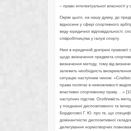
– право інтелектуальної власності у с
Окрім цього, на нашу думку, до пред
відносини у сфері спортивного арбіт
виду юридичної відповідальності, сп
співробітництва у галузі спорту.
Нині в юридичній доктрині правової с
щодо визначення предмета спортивн
визначення методу, тому від визнач
залежить необхідність виокремлення 
ситуацію наступним чином: «Слабкіст
права полягає в неможливості виділ
властивих спортивному праву …» [10
наступних підстав. Особливість мет
у поєднанні диспозитивного та імпе
Бордюгової Г. Ю. про те, що специф
домінантністю диспозитивної складо
делегування нормотворчих повноваж