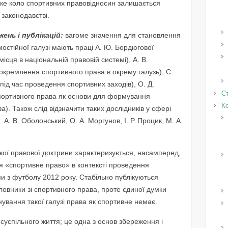
роке коло спортивних правовідносин залишається
законодавстві.
ень і публікацій:
вагоме значення для становлення
мостійної галузі мають праці А. Ю. Бордюгової
ісця в національній правовій системі), А. В.
окремлення спортивного права в окрему галузь), С.
під час проведення спортивних заходів), О. Д.
Ст
портивного права як основи для формування
К
а). Також слід відзначити таких дослідників у сфері
 А. В. Оболонський, О. А. Моргунов, І. Р. Процик, М. А.
ької правової доктрини характеризується, насамперед,
 «спортивне право» в контексті проведення
и з футболу 2012 року. Стабільно публікуються
 словники зі спортивного права, проте єдиної думки
нування такої галузі права як спортивне немає.
суспільного життя; це одна з основ збереження і