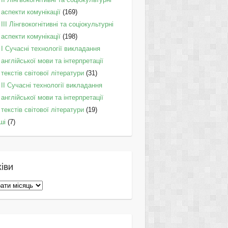
аспекти комунікації
(169)
IІI Лінгвокогнітивні та соціокультурні
аспекти комунікації
(198)
I Cучасні технології викладання
англійської мови та інтерпретації
текстів світової літератури
(31)
II Cучасні технології викладання
англійської мови та інтерпретації
текстів світової літератури
(19)
ші
(7)
іви
ви