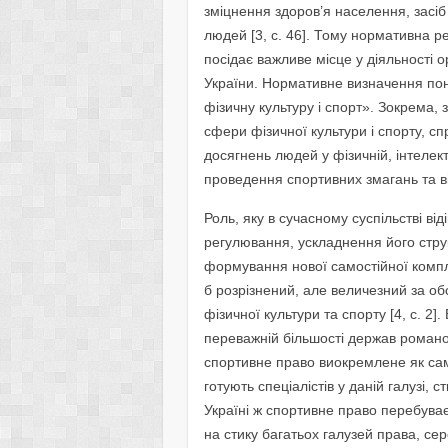
зміцнення здоров’я населення, засіб
людей [3, с. 46]. Тому нормативна р
посідає важливе місце у діяльності 
України. Нормативне визначення пон
фізичну культуру і спорт». Зокрема, 
сфери фізичної культури і спорту, с
досягнень людей у фізичній, інтелек
проведення спортивних змагань та від
Роль, яку в сучасному суспільстві ві
регулювання, ускладнення його стр
формування нової самостійної компле
б розрізнений, але величезний за о
фізичної культури та спорту [4, с. 2
переважній більшості держав романо-
спортивне право виокремлене як сам
готують спеціалістів у даній галузі, ст
Україні ж спортивне право перебува
на стику багатьох галузей права, се