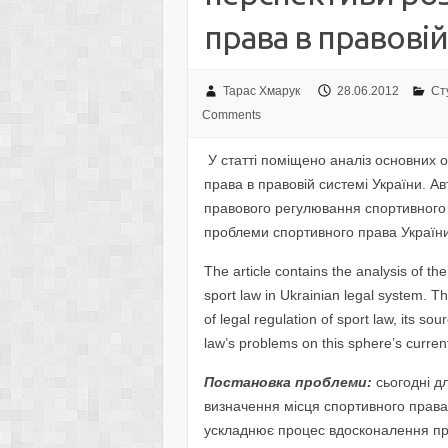
права в правовій
Тарас Хмарук
28.06.2012
Сту
Comments
У статті поміщено аналіз основних 
права в правовій системі України. А
правового регулювання спортивного 
проблеми спортивного права України 
The article contains the analysis of th
sport law in Ukrainian legal system. T
of legal regulation of sport law, its so
law’s problems on this sphere’s curre
Постановка проблеми:
сьогодні 
визначення місця спортивного права в
ускладнює процес вдосконалення пр