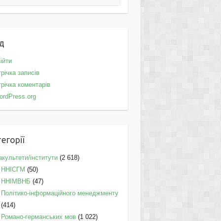
д
ійти
річка записів
річка коментарів
ordPress.org
егорії
культети/інститути
(2 618)
ННІСГМ
(50)
ННІМВНБ
(47)
Політико-інформаційного менеджменту
(414)
Романо-германських мов
(1 022)