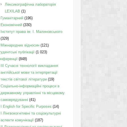
Лексикографічна лабораторія
LEXILAB
(1)
Гуманітарний
(196)
Економічний
(330)
Інститут права ім. І. Малиновського
(329)
Міжнародних відносин
(121)
удентські публікації
(1 023)
онференції
(848)
III Сучасні технології викладання
англійської мови та інтерпретації
текстів світової літератури
(19)
Соціально-інформаційні процеси в
державному управлінні та місцевому
самоврядуванні
(41)
І English for Specific Purposes
(14)
I Лінгвокогнітивні та соціокультурні
аспекти комунікації
(187)
IІ Лінгвокогнітивні та соціокультурні