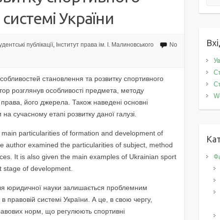
 системі України
Вхі
дентські публікації
,
Інститут права ім. І. Малиновського
No
Ув
Ст
особливостей становлення та розвитку спортивного
Ст
втор розглянув особливості предмета, методу
W
права, його джерела. Також наведені основні
на сучасному етапі розвитку даної галузі.
e main particularities of formation and development of
Кат
he author examined the particularities of subject, method
urces. It is also given the main examples of Ukrainian sport
Фа
nt stage of development.
для юридичної науки залишається проблемним
 правовій системі України. А це, в свою чергу,
авових норм, що регулюють спортивні