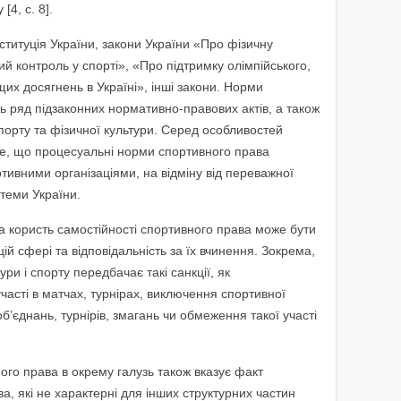
4, с. 8].
титуція України, закони України «Про фізичну
ий контроль у спорті», «Про підтримку олімпійського,
щих досягнень в Україні», інші закони. Норми
ь ряд підзаконних нормативно-правових актів, а також
спорту та фізичної культури. Серед особливостей
 те, що процесуальні норми спортивного права
вними організаціями, на відміну від переважної
стеми України.
 користь самостійності спортивного права може бути
й сфері та відповідальність за їх вчинення. Зокрема,
ури і спорту передбачає такі санкції, як
часті в матчах, турнірах, виключення спортивної
об’єднань, турнірів, змагань чи обмеження такої участі
ого права в окрему галузь також вказує факт
ва, які не характерні для інших структурних частин