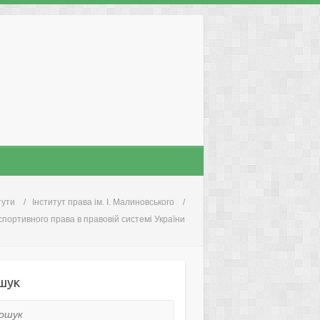
тути
Інститут права ім. І. Малиновського
портивного права в правовій системі України
шук
ук