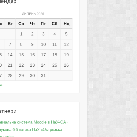
лендар
ЛИПЕНЬ 2026
н
Вт
Ср
Чт
Пт
Сб
Нд
1
2
3
4
5
6
7
8
9
10
11
12
3
14
15
16
17
18
19
0
21
22
23
24
25
26
7
28
29
30
31
ра
ртнери
авчальна система Moodle в НаУ«ОА»
укова бібліотека НаУ «Острозька
кадемія»