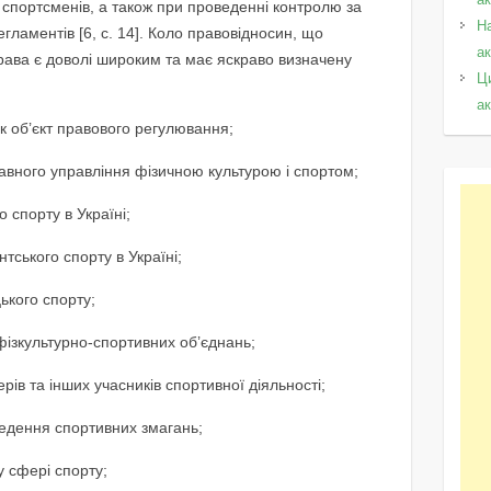
спортсменів, а також при проведенні контролю за
Н
ламентів [6, с. 14]. Коло правовідносин, що
а
ава є доволі широким та має яскраво визначену
Ц
а
 як об’єкт правового регулювання;
жавного управління фізичною культурою і спортом;
 спорту в Україні;
ського спорту в Україні;
ького спорту;
фізкультурно-спортивних об’єднань;
рів та інших учасників спортивної діяльності;
оведення спортивних змагань;
у сфері спорту;