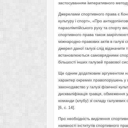
застосуванням імперативного методу [
Джерелами спортивного права є Конс
культуру і спорт», «Про антидопінгов
параолімпійського руху та спорту ви
спортивного права також закріплюют
міжнародно-правових актів в галузі 
джерел даної галузі слід відзначити
встановлюються самоврядними спорти
більшості інших галузей правової си
Ще одним додатковим аргументом на
характер окремих правопорушень у ці
законодавство у галузі фізичної культ
дискваліфікація гравця, обмеження у
команди (клубу) зі складу галузевих 
[6, с. 14].
Про необхідність виділення спортивн
наявності інститутів спортивного пра