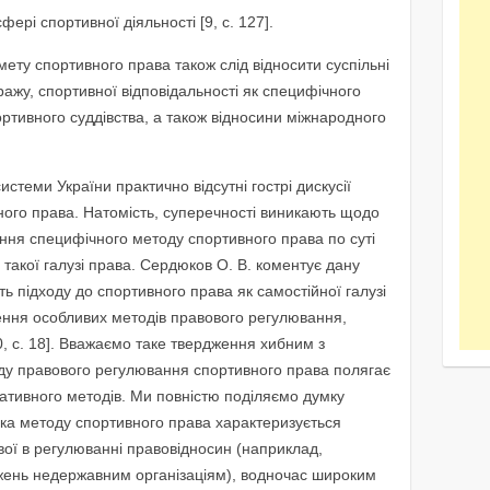
фері спортивної діяльності [9, с. 127].
мету спортивного права також слід відносити суспільні
ражу, спортивної відповідальності як специфічного
ортивного суддівства, а також відносини міжнародного
истеми України практично відсутні гострі дискусії
ого права. Натомість, суперечності виникають щодо
ення специфічного методу спортивного права по суті
такої галузі права. Сердюков О. В. коментує дану
ь підходу до спортивного права як самостійної галузі
ення особливих методів правового регулювання,
, с. 18]. Вважаємо таке твердження хибним з
оду правового регулювання спортивного права полягає
ративного методів. Ми повністю поділяємо думку
іка методу спортивного права характеризується
вої в регулюванні правовідносин (наприклад,
ень недержавним організаціям), водночас широким