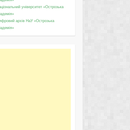
аціональний університет «Острозька
кадемія»
ифровий архів НаУ «Острозька
кадемія»