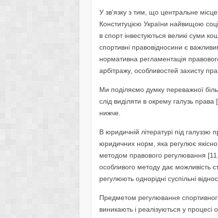
У зв’язку з тим, що центральне місц
Конституцією України найвищою соціал
в спорт інвестуються великі суми к
спортивні правовідносини є важливи
нормативна регламентація правовог
арбітражу, особливостей захисту прав
Ми поділяємо думку переважної біль
слід виділяти в окрему галузь права [
нижче.
В юридичній літературі під галуззю 
юридичних норм, яка регулює якісно
методом правового регулювання [11, 
особливого методу дає можливість с
регулюють однорідні суспільні відно
Предметом регулювання спортивного 
виникають і реалізуються у процесі 