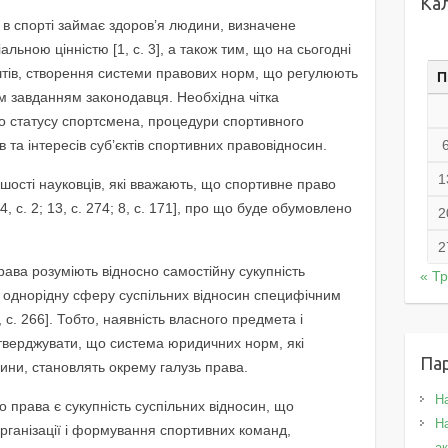
Ка
е в спорті займає здоров’я людини, визначене
ьною цінністю [1, с. 3], а також тим, що на сьогодні
оштів, створення системи правових норм, що регулюють
П
м завданням законодавця. Необхідна чітка
о статусу спортсмена, процедури спортивного
 та інтересів суб’єктів спортивних правовідносин.
1
шості науковців, які вважають, що спортивне право
4, с. 2; 13, с. 274; 8, с. 171], про що буде обумовлено
2
2
права розуміють відносно самостійну сукупність
« Т
 однорідну сферу суспільних відносин специфічним
с. 266]. Тобто, наявність власного предмета і
тверджувати, що система юридичних норм, які
Па
сини, становлять окрему галузь права.
Н
права є сукупність суспільних відносин, що
На
організації і формування спортивних команд,
а