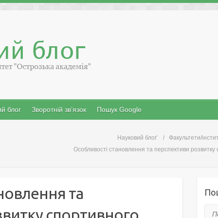
й блог
Зворотній зв’язок
Пошук Google
Науковий блоґ
Факультети/інсти
Особливості становлення та перспективи розвитку с
новлення та
По
звитку спортивного
Пош