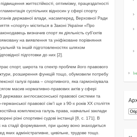
 підвищення життєстійкості, оптимізму, працездатності
егламентація суспільних відносин у сфері спорту
органів державної влади, насамперед, Верховної Ради
яття «спорту» міститься в Законі України «Про
законодавець визначив спорт як діяльність суб’єктів
прямовану на виявлення та уніфіковане порівняння
туальній та іншій підготовленостях шляхом
повідної підготовки до них [2].
діграє спорт, широта та спектр проблем його правового
Ін
уктури, розширення функцій тощо, обумовили потребу
ксної галузі права – спортивного, яка гармонізувала
бсягом масив нормативно-правових актів у сфері
]. В державах англосаксонської правової системи та
Арх
германської правової сім’ї ще з 90-х років ХХ століття
остійна комплексна галузь права, навчальні заклади
Архі
ворені різні спортивні судові інстанції [8, с. 171]. В
є на стадії формування, при цьому воно знаходиться
ред яких адміністративне, цивільне, трудове тощо.