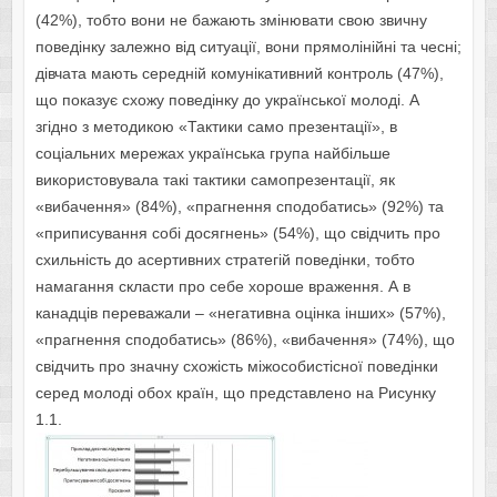
(42%), тобто вони не бажають змінювати свою звичну
поведінку залежно від ситуації, вони прямолінійні та чесні;
дівчата мають середній комунікативний контроль (47%),
що показує схожу поведінку до української молоді. А
згідно з методикою «Тактики само презентації», в
соціальних мережах українська група найбільше
використовувала такі тактики самопрезентації, як
«вибачення» (84%), «прагнення сподобатись» (92%) та
«приписування собі досягнень» (54%), що свідчить про
схильність до асертивних стратегій поведінки, тобто
намагання скласти про себе хороше враження. А в
канадців переважали – «негативна оцінка інших» (57%),
«прагнення сподобатись» (86%), «вибачення» (74%), що
свідчить про значну схожість міжособистісної поведінки
серед молоді обох країн, що представлено на Рисунку
1.1.