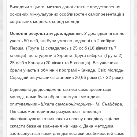
Виходячи з цього,
метою
даної статті є представлення
основних міжкультурних особливостей самопрезентації в
соціальних мережах серед молоді
Основні результати дослідження
.
У дослідженні взяло
участь 50 осіб, які були умовно поділені на 2 вибірки.
Перша (Група 1) складалась з 25 осіб (18 дівчат та 7
хлопців), це студенти з України. Друга вибірка (Група 2) –
25 осіб з Канади (20 дівчат та 5 хлопців). Всі учасники
брали участь в обмінній програмі «Канада. Світ. Молодь».
Середній вік учасників становив 20,66 років (17-22 роки).
Відповідно до досліджень тактики самопрезентації
молоді, нами були обрані наступні методики:
опитувальник
«Шкала самомоніторингу» М. Снайдера.
Під самомоніторингом розуміється тенденція
відслідковувати та змінювати власну поведінку з ціллю
скласти бажане враження на інших. Дана методика
застосовується нами для діагностики особливостей само