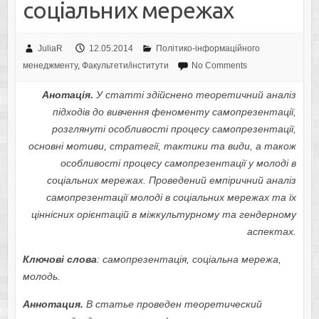
соціальних мережах
JuliaR
12.05.2014
Політико-інформаційного
менеджменту
,
Факультети/інститути
No Comments
Анотація.
У статті здійснено теоретичний аналіз
підходів до вивчення феноменту самопрезентації,
розглянуті особливості процесу самопрезентації,
основні мотиви, стратегії, тактики та види, а також
особливості процесу самопрезентації у молоді в
соціальних мережах. Проведений емпіричний аналіз
самопрезентації молоді в соціальних мережах та їх
ціннісних орієнтацій в міжкультурному та гендерному
аспектах.
Ключові слова
: самопрезентація, соціальна мережа,
молодь.
Аннотация.
В статье проведен теоретический