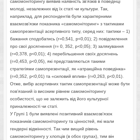
самомоніторингу виявив наявність зв’язків в поведінці
молоді, незалежних від їх статі чи культури. Так,
наприклад, для респондентів були характерними
взаємозв’язки показника «самомоніторинг» з тактиками
самопрезентації асертивного типу, серед них: тактики – 1)
бажання сподобатись (r=0,541, p<0,01); 2) повідомлення
про свої досягнення (r= 0, 352, p<0,05); 3) залякування
(r=0,378, p<0,01); 4) перебільшення своїх досягнень
(r=0,453, p<0,05), які представляються такими
стратегіями самопрезентації, як «атракційна поведінка»
(r=0,352, p<0,01) та «силовий вплив» (r=0,263, p<0,01).
Отже, вибір асертивних тактик самопрезентації може бути
пов’язаний із високим рівнем самомоніторингу
особистості, що не залежить від його культурної
приналежності чи статі.
У Групі 1 були виявлені позитивний взаємозв’язок
показників самомоніторингу та цінностей, які мали
гендерні відмінності. Так чим вищий рівень
самомоніторингу у хлопців (в обох групах), тим він