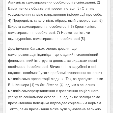
Активність самовираження особистості в спілкуванні; 2)
Варіативність образів, які презентуються; 3) Ступінь
усвідомлення та ціле направлення інформації про себе;
4) Природність та штучність образу, який створюється; 5)
Широта самовираження особистості; 6) Креативність
самовираження особистості; 7) Нормативність чи
окультуреність самовираження особистості [5].
Дослідження багатьох вчених довели, що
самопрезентація індивіда – це кладний психологіяний
феномен, який інтегрує та допомагає виражати певні
особливості особистості. Вітчизняні та зарубіжні вчені
надають особливої уваги проблемі визначення основних
мотивів само презентації людини. Так, за дослідженнями
Б. Шленкера [1] та Дж. Літтела [4], одним з основних
мотивів самопредставлення є досягнення соціального
успіху та соціального схвалення, однак не завжди само
презентаційна поведінка відповідає соціальним нормам.
Тобто, само презентація може бути зумовлена великою