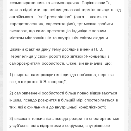
«самовираження» та «самоподача». Порівнюючи їх,
можна відмітити, що всі вищеназвані терміти походять від
англійського – “self-presentation” (англ. – «сам» та
«представлення», «презентація»), тут можна зробити
висновок, що само презентацію індивіда є певним
містком між зовнішнім та внутрішнім світом людини.
Цікавий факт на дану тему дослідив вчений Н. В.
Перепелиця у своїй роботі про зв’язок Я-концепції з
саморозкриттям особистості. Отже, він визначив, що:
1) широта саморозкриття індивіда пов’язана, перш за
все, з широтою її Я-концепції;
2) самовпевнені особистості більш повно відкриваються
іншим, псевдо розкриття в більшій мірі спостерігається в
тих, які є схильними до внутрішньої конфліктності;
3) висока інтенсивність псевдо розкриття спостерігається
у суб’єктів, які є відкритими з соціумом, внутрішньою