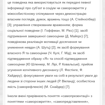
це поведінка яка використовується як передачі певної
інформації про суб’єкт в соціум чи саморозкриття у
міжособистісному спілкування через демонстрацію
власним поглядів, думок, вражень тощо (А. Стейнхілбер)
[3]; управління створюваним враженням; форма
соціальної поведінки (І. Гоффман, М. Рієс) [1]; засіб
підтримання завершеної самооцінки (Д. Майєрс) [7];
поведінкова реалізація мотивації досягнення чи
уникнення невдач (А. Шутц) [2]; як засіб формування
власного Я та самооцінки (Ч. Кулі, Г. Мід); як засіб
підтвердження образу «Я» та спосіб підтвердження
самооцінки (Ю Шленкер, М. Лірі, Р. Ковальські); прийом
усунення когнітивного дисонансу (Л. Фестінге, Ф.
Хайдеру); фокусування уваги на собі в результаті уваги до
людини зі сторони інших людей (Р. Вікланд); особистісна
якість (саморефлексія) (М. Снайдер) [7].
Інколи вчені прирівнюють поняття «самопрезентації» з
поняттями «саморозкриття», «самопредставлення»,