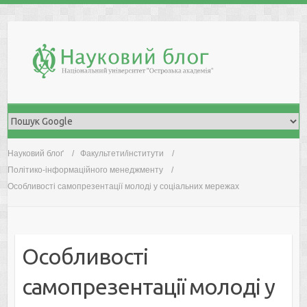
Skip
to
content
Науковий блоґ
Факультети/інститути
Політико-інформаційного менеджменту
Особливості самопрезентації молоді у соціальних мережах
Особливості
самопрезентації молоді у