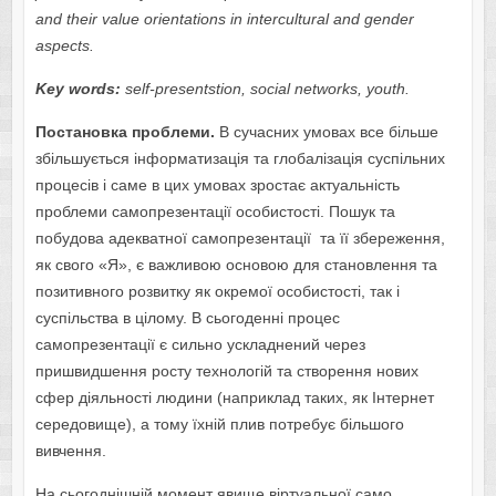
and their value orientations in intercultural and gender
aspects.
Key words:
self-presentstion, social networks, youth.
Постановка проблеми.
В сучасних умовах все більше
збільшується інформатизація та глобалізація суспільних
процесів і саме в цих умовах зростає актуальність
проблеми самопрезентації особистості. Пошук та
побудова адекватної самопрезентації та її збереження,
як свого «Я», є важливою основою для становлення та
позитивного розвитку як окремої особистості, так і
суспільства в цілому. В сьогоденні процес
самопрезентації є сильно ускладнений через
пришвидшення росту технологій та створення нових
сфер діяльності людини (наприклад таких, як Інтернет
середовище), а тому їхній плив потребує більшого
вивчення.
На сьогоднішній момент явище віртуальної само