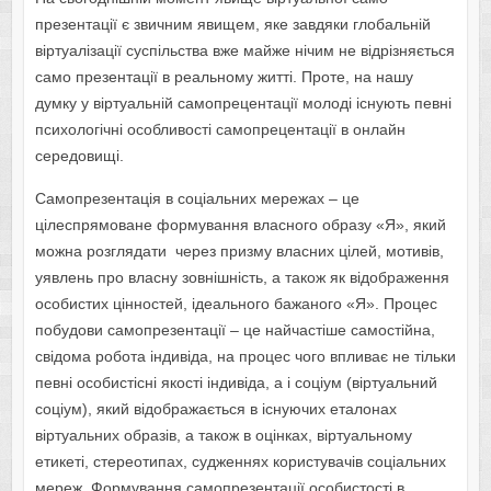
презентації є звичним явищем, яке завдяки глобальній
віртуалізації суспільства вже майже нічим не відрізняється
само презентації в реальному житті. Проте, на нашу
думку у віртуальній самопрецентації молоді існують певні
психологічні особливості самопрецентації в онлайн
середовищі.
Самопрезентація в соціальних мережах – це
цілеспрямоване формування власного образу «Я», який
можна розглядати через призму власних цілей, мотивів,
уявлень про власну зовнішність, а також як відображення
особистих цінностей, ідеального бажаного «Я». Процес
побудови самопрезентації – це найчастіше самостійна,
свідома робота індивіда, на процес чого впливає не тільки
певні особистісні якості індивіда, а і соціум (віртуальний
соціум), який відображається в існуючих еталонах
віртуальних образів, а також в оцінках, віртуальному
етикеті, стереотипах, судженнях користувачів соціальних
мереж. Формування самопрезентації особистості в