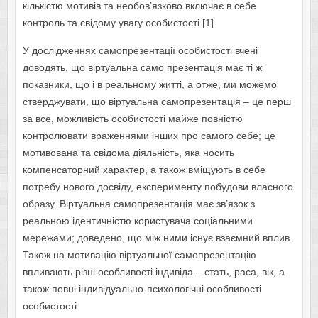
кількістю мотивів та необов’язково включає в себе
контроль та свідому увагу особистості [1].
У дослідженнях самопрезентації особистості вчені
доводять, що віртуальна само презентація має ті ж
показники, що і в реальному житті, а отже, ми можемо
стверджувати, що віртуальна самопрезентація – це перш
за все, можливість особистості майже повністю
контролювати враженнями інших про самого себе; це
мотивована та свідома діяльність, яка носить
компенсаторний характер, а також вміщують в себе
потребу нового досвіду, експерименту побудови власного
образу. Віртуальна самопрезентація має зв’язок з
реальною ідентичністю користувача соціальними
мережами; доведено, що між ними існує взаємний вплив.
Також на мотивацію віртуальної самопрезентацію
впливають різні особливості індивіда – стать, раса, вік, а
також певні індивідуально-психологічні особливості
особистості.