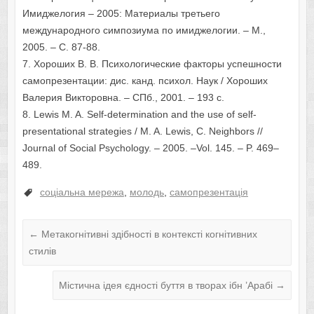
Имиджелогия – 2005: Материалы третьего
международного симпозиума по имиджелогии. – М.,
2005. – С. 87-88.
7. Хороших В. В. Психологические факторы успешности
самопрезентации: дис. канд. психол. Наук / Хороших
Валерия Викторовна. – СПб., 2001. – 193 с.
8. Lewis M. A. Self-determination and the use of self-
presentational strategies / M. A. Lewis, C. Neighbors //
Journal of Social Psychology. – 2005. –Vol. 145. – P. 469–
489.
соціальна мережа
,
молодь
,
самопрезентація
←
Метакогнітивні здібності в контексті когнітивних
стилів
Містична ідея єдності буття в творах ібн ’Арабі
→