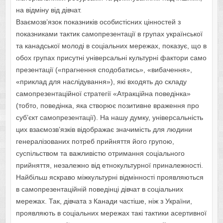
на відміну від дівчат.
Взаємозв’язок показників особистісних цінностей з
показниками тактик самопрезентації в групах української
та канадської молоді в соціальних мережах, показує, що в
обох групах присутні універсальні культурні фактори само
презентації («прагнення сподобатись», «вибачення»,
«приклад для наслідування»), які входять до складу
самопрезентаційної стратегії «Атракційна поведінка»
(тобто, поведінка, яка створює позитивне враження про
суб’єкт самопрезентації). На нашу думку, універсальність
цих взаємозв’язків відображає значимість для людини
генералізованих потреб прийняття його групою,
суспільством та важливістю отримання соціального
прийняття, незалежно від етнокультурної приналежності.
Найбільш яскраво міжкультурні відмінності проявляються
в самопрезентаційній поведінці дівчат в соціальних
мережах. Так, дівчата з Канади частіше, ніж з України,
проявляють в соціальних мережах такі тактики асертивної