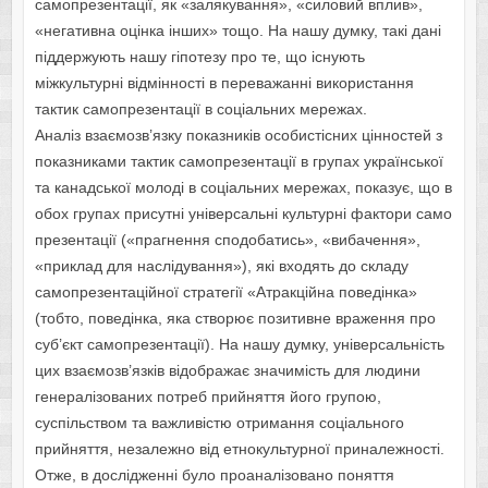
самопрезентації, як «залякування», «силовий вплив»,
«негативна оцінка інших» тощо. На нашу думку, такі дані
піддержують нашу гіпотезу про те, що існують
міжкультурні відмінності в переважанні використання
тактик самопрезентації в соціальних мережах.
Аналіз взаємозв’язку показників особистісних цінностей з
показниками тактик самопрезентації в групах української
та канадської молоді в соціальних мережах, показує, що в
обох групах присутні універсальні культурні фактори само
презентації («прагнення сподобатись», «вибачення»,
«приклад для наслідування»), які входять до складу
самопрезентаційної стратегії «Атракційна поведінка»
(тобто, поведінка, яка створює позитивне враження про
суб’єкт самопрезентації). На нашу думку, універсальність
цих взаємозв’язків відображає значимість для людини
генералізованих потреб прийняття його групою,
суспільством та важливістю отримання соціального
прийняття, незалежно від етнокультурної приналежності.
Отже, в дослідженні було проаналізовано поняття