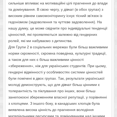
сильніше впливає на мотиваційні цілі прагнення до влади
та домінування. В свою чергу, у дівчат (в обох групах) з
високим рівнем самомоніторингу існує тісний зв’язок із
гедонізмом (задоволення та чуттєве задоволення). На
нашу думку, це може свідчити про індивідуальні тенденції
цінностей, які проявляються залежно від гендерних
ролей, які ми набуваємо з дитинства.
Для Групи 2 в соціальних мережах були більш важливими
норми скромності, скромна поведінка, культурні традиції,
а також для них є більш важливими цінності
«збереження», ніж для українських студентів. При цьому,
гендерні відмінності у особливостях системи цінностей
були помічені в двох групах. Так, результати української
молоді демонструють, що для дівчат більш цінними є
толерантність та піклування про інших, вони більш
занепокоєні збереженням власної репутації, у порівнянні
з хлопцями. З іншого боку, в канадських хлопців була
виявлена висока цінність до прагнення володіння
матеріальними ресурсами та домінуванням над іншими,