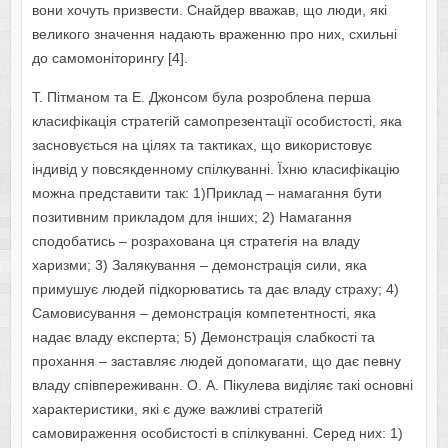
вони хочуть призвести. Снайдер вважав, що люди, які
великого значення надають враженню про них, схильні
до самомоніторингу [4].
Т. Пітманом та Е. Джонсом була розроблена перша
класифікація стратегій самопрезентації особистості, яка
засновується на цілях та тактиках, що використовує
індивід у повсякденному спілкуванні. Їхню класифікацію
можна представити так: 1)Приклад – намагання бути
позитивним прикладом для інших; 2) Намагання
сподобатись – розрахована ця стратегія на владу
харизми; 3) Залякування – демонстрація сили, яка
примушує людей підкорюватись та дає владу страху; 4)
Самовисування – демонстрація компетентності, яка
надає владу експерта; 5) Демонстрація слабкості та
прохання – заставляє людей допомагати, що дає певну
владу співпереживанн. О. А. Пікулева виділяє такі основні
характеристики, які є дуже важливі стратегій
самовираження особистості в спілкуванні. Серед них: 1)