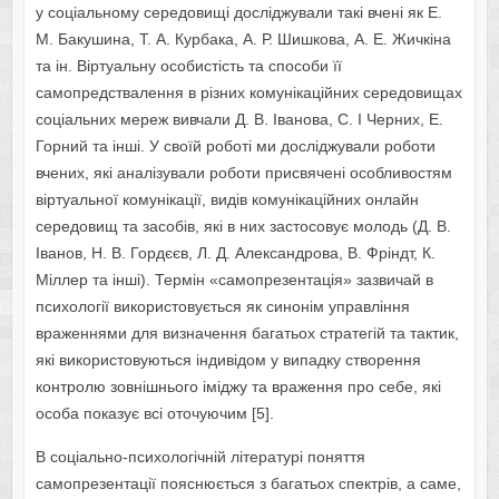
у соціальному середовищі досліджували такі вчені як Е.
М. Бакушина, Т. А. Курбака, А. Р. Шишкова, А. Е. Жичкіна
та ін. Віртуальну особистість та способи її
самопредствалення в різних комунікаційних середовищах
соціальних мереж вивчали Д. В. Іванова, С. І Черних, Е.
Горний та інші. У своїй роботі ми досліджували роботи
вчених, які аналізували роботи присвячені особливостям
віртуальної комунікації, видів комунікаційних онлайн
середовищ та засобів, які в них застосовує молодь (Д. В.
Іванов, Н. В. Гордєєв, Л. Д. Александрова, В. Фріндт, К.
Міллер та інші). Термін «самопрезентація» зазвичай в
психології використовується як синонім управління
враженнями для визначення багатьох стратегій та тактик,
які використовуються індивідом у випадку створення
контролю зовнішнього іміджу та враження про себе, які
особа показує всі оточуючим [5].
В соціально-психологічній літературі поняття
самопрезентації пояснюється з багатьох спектрів, а саме,