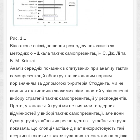
Рис. 1.1
Відсоткове співвідношення розподілу показників за
методикою «Шкала тактик самопрезентації» С. Дж. Лі та
Б. М. Квінглі
Аналіз середніх показників опитуваних при аналізу тактик
самопрезентацій обох груп та виконаним парним
порівнянням за допомогою t-критерія Стюдента, ми не
виявили статистично значимих відмінностей у відношенні
вибору стратегій тактик самопрезентацій у респондентів.
Проте, у канадській групі ми не виявили гендерних
відмінностей у виборі тактик самопрезентації, але вони
були у групі українських респондентів – українська група
показала, що хлопці частіше дівчат використовують такі
асертивні тактики як «залякування» та «негативна оцінка