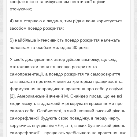
конфліктністю та очікуванням негативної оцінки
оточуючих;
4) чим старшою є людина, тим рідше вона користується
засобом псевдо розкриття;
5) найбільша інтенсивність псевдо розкриття належать
чоловікам та особам молодше 30 років.
У своїх дослідженнях автор дійшов висновку, що слід
ототожнювати поняття псевдо розкриття та
самопрезентації, а псевдо розкриття та саморозкриття
слів вважати протилежними за критерієм правдивості та
формування неправдивого враження про себе у соціумі
[2]. Американський вчений М. Снайдер писав, що не всі
люди можуть в однаковій мірі керувати враженнями про
самого себе. Особистості, в який наявний високий рівень
саморефлексії будують свою поведінку, в першу чергу,
керуючись внутрішнім «Я», а ті, в яких був низький рівень
саморефлексії – працюють здебільшого на враження, яке