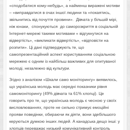
«сподобатися кому-небудь», а найменш виражені мотиви
– «виправдатися в очах іншої людини та «покаятись,
звільнитись від почуття провини». Дівчата у більшій мірі,
ніж юнаки, спонукуються до саморозкриття в соціальній
Інтернет-мережі такими мотивами « відгукнутися на
відвертість», «викликати відвертість», «відповісти на
розпити». Ці дані підтверджують те, що
самопрезентаційний аспект користуванням соціальною
мережею є одним із найбільш важливих для опитуваної
молоді, незалежно від культури.
Згідно з аналізом «Шкали само моніторингу» виявилось,
що українська молодь має середні показники рівня
самомоніторингу (49% дівчата та 61% хлопці). Це
говорить про те, що українська молодь є чесною у своїх
висловлюваннях, проте не сильно стримує емоційні
прояви поведінки, обираючи як діяти, вони здебільшого
керуються думкою інших людей. А канадська дещо інші: у
хлопців переважає низький комунікативний контроль