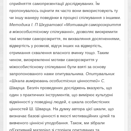
сприйняття самопрезентації досліджуваних. Їм
пропонувалось оцінити як часто вони використовують ту
чи іншу манеру поведінки в процесі спілкування з іншими.
Методика І. П Шкуратової «Мотивація саморозкриття
в міжособистісному спілкуванні»,
дозволяє виокремити
такі мотиви саморозкриття, як вихваляння досягненнями,
відвертість у розмові, відгук інших на відвертість,
отримання схвалення власного вчинку тощо. Таким
чином, виокремленні мотиви саморозкриття у
міжособистісному спілкуванні були взяті за основу
запропонованого нами опитувальника.
Опитувальник
«Шкала вимірювань особистісних цінностей» С.
Шварца.
Безліч проведених досліджень вказують, що
один з практичних інструментів, що вимірює культурні
відмінності у поведінці людей, є шкала особистісних
цінностей Ш. Шварца. На думку автора цієї шкали, що
визначає базові цінності в якості мотиваційних цілей та
вивченого ціннісні уподобання. Також, ми зібрали
об’єктивний матеріал зі сторінок опитуваних та