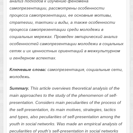
анализ подходов к изучению феномена
самопрезентации, рассмотрены особенности
процесса самопрезентации, ее основные мотивы,
стратегии, тактики и виды, а также особенности
процесса самопрезентации среди молодежи в
социальных мережах. Проведен эмпирический анализ
особенностей самопрезентации молодежи в соцальных
сетях и их ценностных ориентаций в межкультурном
и гендерном аспектах.
Ключевые слова:
самопрезентация, социальные сети,
молодежь.
Summary.
This article overviews theoretical analysis of the
main approaches to the study of the phenomenon of self-
presentation. Considers main peculiarities of the process of
the self-presentation, its main motives, strategies, tactics
and types, also peculiarities of self-presentation among the
youth in social networks. Was made an empirical analysis of
peculiarities of youth’s self-presentation in social networks