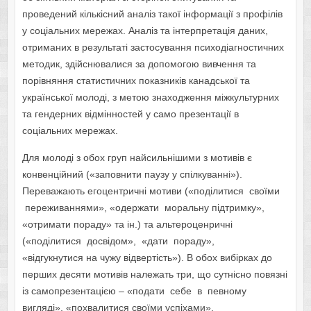
проведений кількісний аналіз такої інформації з профілів
у соціальних мережах. Аналіз та інтерпретація даних,
отриманих в результаті застосування психодіагностичних
методик, здійснювалися за допомогою вивчення та
порівняння статистичних показників канадської та
української молоді, з метою знаходження міжкультурних
та гендерних відмінностей у само презентації в
соціальних мережах.
Для молоді з обох груп найсильнішими з мотивів є
конвенційний («заповнити паузу у спілкуванні»).
Переважають егоцентричні мотиви («поділитися своїми
переживаннями», «одержати моральну підтримку»,
«отримати пораду» та ін.) та альтероценричні
(«поділитися досвідом», «дати пораду»,
«відгукнутися на чужу відвертість»). В обох вибірках до
перших десяти мотивів належать три, що сутнісно повязні
із самопрезентацією – «подати себе в певному
вигляді», «похвалитися своїми успіхами»,