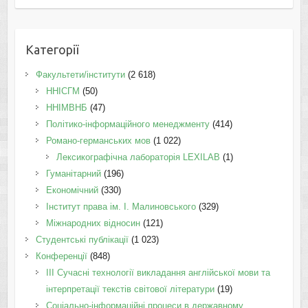
Категорії
Факультети/інститути
(2 618)
ННІСГМ
(50)
ННІМВНБ
(47)
Політико-інформаційного менеджменту
(414)
Романо-германських мов
(1 022)
Лексикографічна лабораторія LEXILAB
(1)
Гуманітарний
(196)
Економічний
(330)
Інститут права ім. І. Малиновського
(329)
Міжнародних відносин
(121)
Студентські публікації
(1 023)
Конференції
(848)
III Сучасні технології викладання англійської мови та
інтерпретації текстів світової літератури
(19)
Соціально-інформаційні процеси в державному