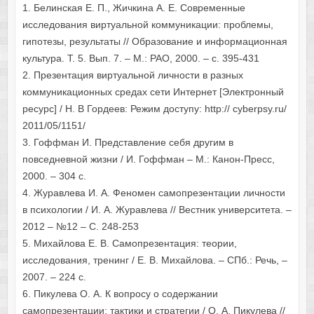
1. Белинская Е. П., Жичкина А. Е. Современные
исследования виртуальной коммуникации: проблемы,
гипотезы, результаты // Образование и информационная
культура. Т. 5. Вып. 7. – М.: РАО, 2000. – с. 395-431
2. Презентация виртуальной личности в разных
коммуникационных средах сети Интернет [Электронный
ресурс] / Н. В Гордеев: Режим доступу: http:// cyberpsy.ru/
2011/05/1151/
3. Гоффман И. Представление себя другим в
повседневной жизни / И. Гоффман – М.: Канон-Пресс,
2000. – 304 с.
4. Журавлева И. А. Феномен самопрезентации личности
в психологии / И. А. Журавлева // Вестник университета. –
2012 – №12 – С. 248-253
5. Михайлова Е. В. Самопрезентация: теории,
исследования, тренинг / Е. В. Михайлова. – СПб.: Речь, –
2007. – 224 с.
6. Пикулева О. А. К вопросу о содержании
самопрезентации: тактики и стратегии / О. А. Пикулева //