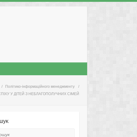
Політико-інформаційного менеджменту
СПIХУ У ДIТЕЙ З НЕБЛАГОПОЛУЧНИХ СIМЕЙ
шук
ук