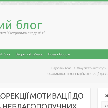
й блог
Зворотній зв’язок
Пошук Google
Науковий блоґ
Факультети/інститути
ОСОБЛИВОСТI КОРЕКЦIЇ МОТИВАЦIЇ ДО У
ОРЕКЦIЇ МОТИВАЦIЇ ДО
По
Й З НЕБЛАГОПОЛУЧНИХ
Пош