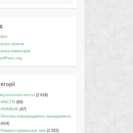
д
ійти
річка записів
річка коментарів
ordPress.org
егорії
культети/інститути
(2 618)
ННІСГМ
(50)
ННІМВНБ
(47)
Політико-інформаційного менеджменту
(414)
Романо-германських мов
(1 022)