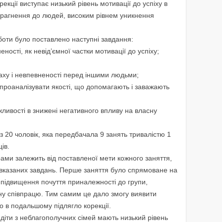
екції виступає низький рівень мотивації до успіху в
 прагнення до людей, високим рівнем уникнення
боти було поставлено наступні завдання:
ності, як невід’ємної частки мотивації до успіху;
раху і невпевненості перед іншими людьми;
проаналізувати якості, що допомагають і заважають
ливості в знижені негативного впливу на власну
з 20 чоловік, яка передбачала 9 занять тривалістю 1
ів.
ами залежить від поставленої мети кожного заняття,
вказаних завдань. Перше заняття було спрямоване на
 підвищення почуття приналежності до групи,
ну співпрацю. Тим самим це дало змогу виявити
що в подальшому підлягло корекції.
 діти з неблагополучних сімей мають низький рівень