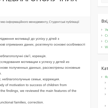
Вхі
тико-інформаційного менеджменту
,
Студентські публікації
Ув
Ст
лiдження мотивацiї до успiху у дiтей з
Ст
ові отриманих даних, розглянуто основні особливості
W
еблагополучнi сiм’ї, корекцiя.
сследования мотивации к успеху у детей из
основе полученных данных, рассмотрены основные
Кат
.
Фа
, неблагополучные семьи, коррекция.
tudy of motivation to success of children from
the findings, we reviewed the main features of the
nctional families, correction.