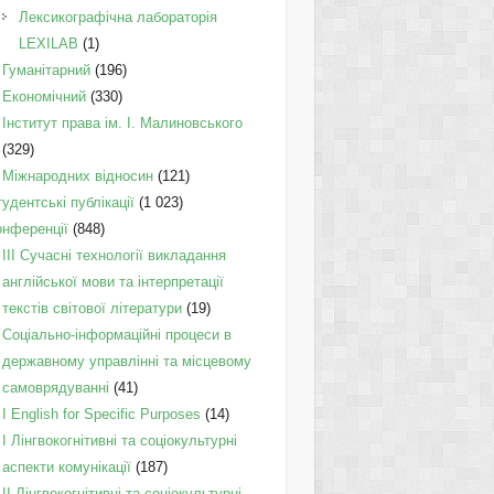
Лексикографічна лабораторія
LEXILAB
(1)
Гуманітарний
(196)
Економічний
(330)
Інститут права ім. І. Малиновського
(329)
Міжнародних відносин
(121)
удентські публікації
(1 023)
онференції
(848)
III Сучасні технології викладання
англійської мови та інтерпретації
текстів світової літератури
(19)
Соціально-інформаційні процеси в
державному управлінні та місцевому
самоврядуванні
(41)
І English for Specific Purposes
(14)
I Лінгвокогнітивні та соціокультурні
аспекти комунікації
(187)
IІ Лінгвокогнітивні та соціокультурні