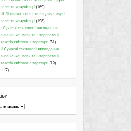
аспекти комунікації
(169)
IІI Лінгвокогнітивні та соціокультурні
аспекти комунікації
(198)
I Cучасні технології викладання
англійської мови та інтерпретації
текстів світової літератури
(31)
II Cучасні технології викладання
англійської мови та інтерпретації
текстів світової літератури
(19)
ші
(7)
іви
ви