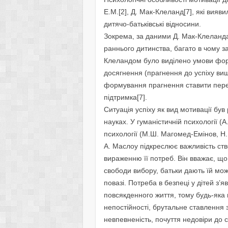
Е.М.[2], Д. Мак-Клеланд[7], якi вия
дитячо-батькiвськi вiдносини.
Зокрема, за даними Д. Мак-Клеланд
раннього дитинства, багато в чому за
Клеландом було видiлено умови фор
досягнення (прагнення до успiху вищ
формування прагнення ставити перед 
підтримка[7].
Ситуацiя успiху як вид мотивацiї був
науках. У гуманiстичнiй психологiї (А.
психологiї (М.Ш. Магомед-Емiнов, Н.I
А. Маслоу пiдкреслює важливiсть ст
вираженню її потреб. Вiн вважає, щ
свободи вибору, батьки дають їй мож
повазi. Потреба в безпецi у дiтей з’я
повсякденного життя, тому будь-яка 
непостiйностi, брутальне ставлення з
невпевненiсть, почуття недовiри до св