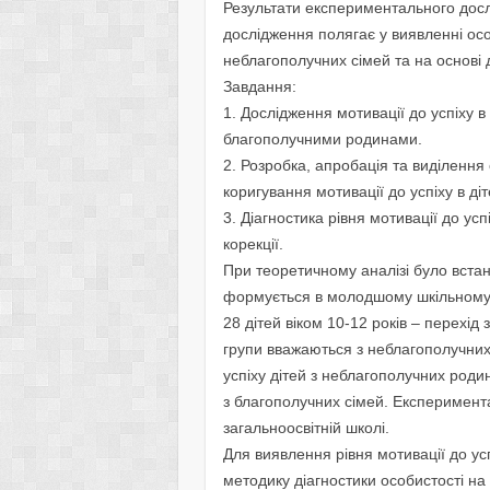
Результати експериментального дос
дослiдження полягає у виявленнi особ
неблагополучних сiмей та на основi 
Завдання:
1. Дослiдження мотивацiї до успiху в
благополучними родинами.
2. Розробка, апробацiя та видiленн
коригування мотивацiї до успiху в дi
3. Дiагностика рiвня мотивацiї до ус
корекцiї.
При теоретичному аналiзi було встан
формується в молодшому шкiльному в
28 дiтей вiком 10-12 рокiв – перехiд 
групи вважаються з неблагополучних
успiху дiтей з неблагополучних роди
з благополучних сiмей. Експеримен
загальноосвiтнiй школi.
Для виявлення рiвня мотивацiї до ус
методику дiагностики особистостi на