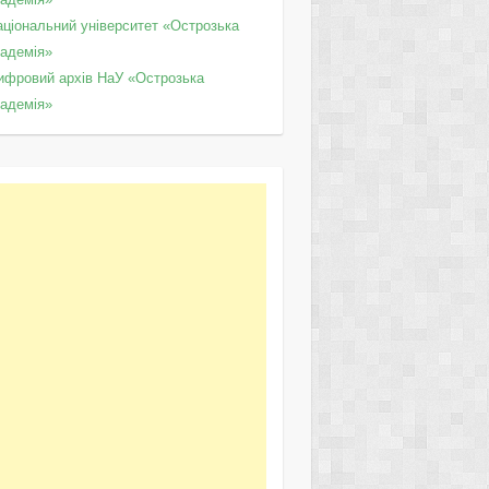
аціональний університет «Острозька
кадемія»
ифровий архів НаУ «Острозька
кадемія»