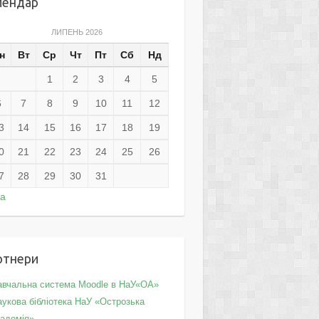
лендар
ЛИПЕНЬ 2026
н
Вт
Ср
Чт
Пт
Сб
Нд
1
2
3
4
5
6
7
8
9
10
11
12
3
14
15
16
17
18
19
0
21
22
23
24
25
26
7
28
29
30
31
ра
ртнери
авчальна система Moodle в НаУ«ОА»
укова бібліотека НаУ «Острозька
кадемія»