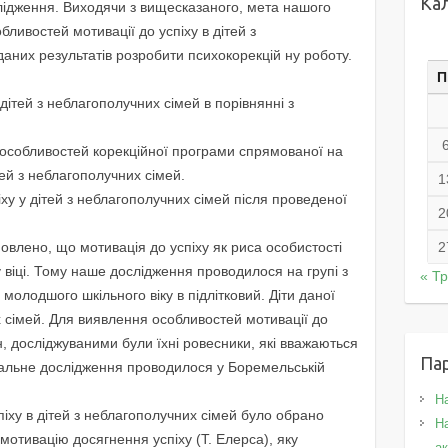
Ка
лiдження. Виходячи з вищесказаного, мета нашого
ливостей мотивацiї до успiху в дiтей з
даних результатiв розробити психокорекцiй ну роботу.
П
 дiтей з неблагополучних сiмей в порiвняннi з
я особливостей корекцiйної програми спрямованої на
тей з неблагополучних сiмей.
1
пiху у дiтей з неблагополучних сiмей пiсля проведеної
2
овлено, що мотивацiя до успiху як риса особистостi
2
iцi. Тому наше дослiдження проводилося на групi з
« Т
з молодшого шкiльного вiку в пiдлiтковий. Дiти даної
 сiмей. Для виявлення особливостей мотивацiї до
н, дослiджуваними були їхнi ровесники, якi вважаються
Па
тальне дослiдження проводилося у Боремельськiй
Н
пiху в дiтей з неблагополучних сiмей було обрано
На
 мотивацiю досягнення успiху (Т. Елерса), яку
а