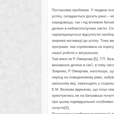
Постановка проблеми. У людини осно
успiху, складаються досить рано – м
середовища, так i пiд впливом батькі
дитини в неблагополучних сiм’ях. Си
характеризується вiдсутнiстю необхi
зокрема мотивацiї до успiху. Тому ви
програми, яка спрямована на коригува
нашої роботи є актуальною.
Такi вченi як Р. Овчарова [5], Т.П. 
виховання дитини в сiм’ї, в тому числ
Зокрема, Р. Овчарова, наголошує, що
перiод на поведiнковому рiвнi, наб
шкiльному вiцi, переходить у соцiальн
Е.М. Волкова вiдзначає, що iснує пев
орiєнтуючись не на батькiвськi почу
при цьому iндивiдуальних особливосте
почуття[2].
Психологiчнi особливостi мотивацiї д