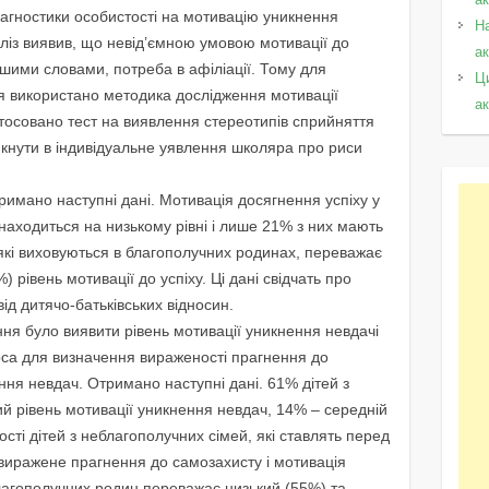
iагностики особистостi на мотивацiю уникнення
Н
алiз виявив, що невiд’ємною умовою мотивацiї до
а
Iншими словами, потреба в афiлiацiї. Тому для
Ц
я використано методика дослiдження мотивацiї
а
астосовано тест на виявлення стереотипiв сприйняття
икнути в iндивiдуальне уявлення школяра про риси
римано наступнi данi. Мотивацiя досягнення успiху у
находиться на низькому рiвнi i лише 21% з них мають
, якi виховуються в благополучних родинах, переважає
) рiвень мотивацiї до успiху. Цi данi свiдчать про
вiд дитячо-батькiвських вiдносин.
я було виявити рiвень мотивацiї уникнення невдачi
рса для визначення вираженостi прагнення до
ення невдач. Отримано наступнi данi. 61% дiтей з
й рiвень мотивацiї уникнення невдач, 14% – середнiй
шостi дiтей з неблагополучних сiмей, якi ставлять перед
 виражене прагнення до самозахисту i мотивацiя
 благополучних родин переважає низький (55%) та