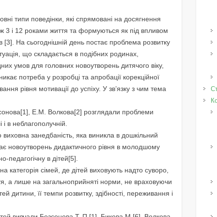
внi типи поведiнки, якi спрямованi на досягнення
iж 3 i 12 роками життя та формуються як пiд впливом
в [3]. На сьогоднiшнiй день постає проблема розвитку
туацiя, що складається в подiбних родинах,
дних умов для головних новоутворень дитячого вiку,
никає потреба у розробцi та апробацiї корекцiйної
ння рiвня мотивацiї до успiху. У зв’язку з чим тема
Ст
К
Безсонова[1], Е.М. Волкова[2] розглядали проблеми
i i в неблагополучнiй.
 виховна занедбанiсть, яка виникла в дошкiльний
уває новоутворень дидактичного рiвня в молодшому
о-педагогiчну в дітей[5].
на категорiя сiмей, де дiтей виховують надто суворо,
ття, а лише на загальноприйнятi норми, не враховуючи
й дитини, її темпи розвитку, здiбностi, переживання i
iтей вивчали Безсонова Т. П.[1], Бикова М.[6], Волкова