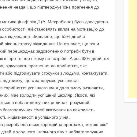
кнення невдач, що пiдтверджує їхнє прагнення до
мотивацiї афiлiацiї (А. Мехрабiана) була дослiджена
в особистостi, якi становлять вплив на мотивацiю до
трах вiдкидання. Виявлено, що 53% дiтей з
й рiвень страху вiдкидання. Це означає, що вони
 який перешкоджає задоволенню потреби бути в
ють про те, що нiкому не потрiбнi. А ось 82% дiтей, якi
х, вiдчувають прагнення до прийняття, яке
ти або пiдтримувати стосунки з людьми, контактувати,
ю пiдтримку, що є запорукою успiшностi.
в сприйняття успiшного учня дала змогу визначити,
них, має володiти успiшний школяр. Якостi, якi
ються в неблагополучних родинах: розумний,
 з благополучних сiмей вказували на важливiсть
тi, iнiцiативностi в успiшного учня.
ула розроблена психокорекційна програма, метою якої
 у дітей молодшого шкільного віку з неблагополучних