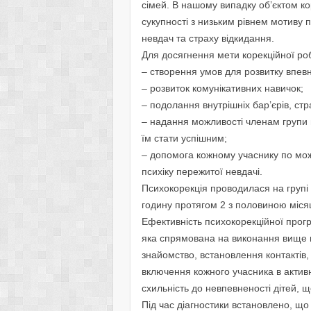
сімей. В нашому випадку об’єктом кор
сукупності з низьким рівнем мотиву
невдач та страху відкидання.
Для досягнення мети корекційної ро
– створення умов для розвитку впевне
– розвиток комунікативних навичок;
– подолання внутрішніх бар’єрів, ст
– надання можливості членам групи 
їм стати успішним;
– допомога кожному учаснику по мож
психіку пережитої невдачі.
Психокорекція проводилася на групі 
годину протягом 2 з половиною місяц
Ефективність психокорекційної прогр
яка спрямована на виконання вище 
знайомство, встановлення контактів,
включення кожного учасника в актив
схильність до невпевненості дітей, 
Під час діагностики встановлено, що