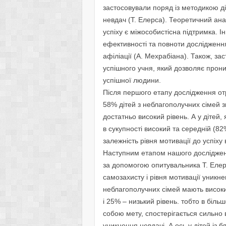
застосовували поряд iз методикою д
невдач (Т. Елерса). Теоретичний ан
успiху є мiжособистiсна пiдтримка. 
ефективностi та повноти дослiдженн
афiлiацiї (А. Мехрабiана). Також, з
успiшного учня, який дозволяє прон
успiшної людини.
Пiсля першого етапу дослiдження от
58% дiтей з неблагополучних сiмей з
достатньо високий рiвень. А у дiтей
в сукупностi високий та середнiй (82%
залежнiсть рiвня мотивацiї до успiху 
Наступним етапом нашого дослiдженн
за допомогою опитувальника Т. Еле
самозахисту i рiвня мотивацiї уникн
неблагополучних сiмей мають високи
i 25% – низький рiвень. тобто в бiль
собою мету, спостерiгається сильно
уникнення невдачi. А ось у дiтей iз