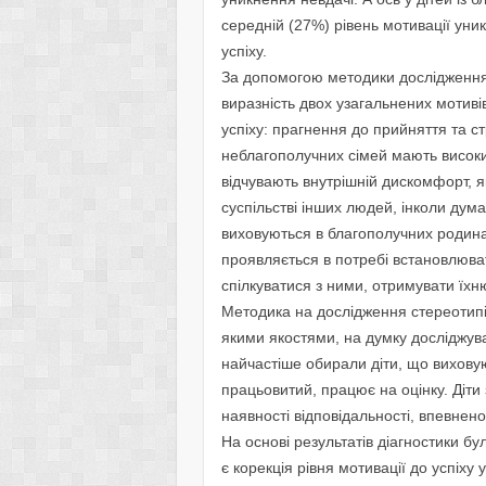
середнiй (27%) рiвень мотивацiї уни
успiху.
За допомогою методики дослiдження 
виразнiсть двох узагальнених мотивi
успiху: прагнення до прийняття та с
неблагополучних сiмей мають високи
вiдчувають внутрiшнiй дискомфорт,
суспiльствi iнших людей, iнколи дума
виховуються в благополучних родина
проявляється в потребi встановлюва
спiлкуватися з ними, отримувати їхн
Методика на дослiдження стереотипi
якими якостями, на думку дослiджува
найчастiше обирали дiти, що вихову
працьовитий, працює на оцiнку. Дiти
наявностi вiдповiдальностi, впевненос
На основі результатів діагностики б
є корекція рівня мотивації до успіху