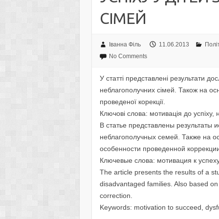
СIМЕЙ
Іванна Філь
11.06.2013
Полі
No Comments
У статтi представленi результати дос
неблагополучних сiмей. Також на осн
проведеної корекції.
Ключовi слова: мотивацiя до успiху, н
В статье представлены результаты и
неблагополучных семей. Также на 
особенности проведенной коррекции
Ключевые слова: мотивация к успеху
The article presents the results of a s
disadvantaged families. Also based on 
correction.
Keywords: motivation to succeed, dysfu