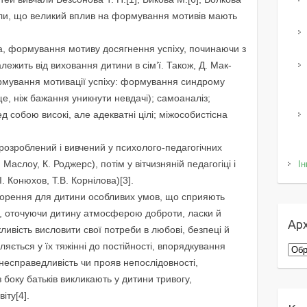
вили, що великий вплив на формування мотивiв мають
а, формування мотиву досягнення успiху, починаючи з
лежить вiд виховання дитини в сiм’ї. Також, Д. Мак-
мування мотивацiї успiху: формування синдрому
е, нiж бажання уникнути невдачi); самоаналiз;
собою високi, але адекватнi цiлi; мiжособистiсна
 розроблений i вивчений у психолого-педагогiчних
 Маслоу, К. Роджерс), потiм у вiтчизнянiй педагогiцi i
Ін
. Конюхов, Т.В. Корнiлова)[3].
ворення для дитини особливих умов, що сприяють
о, оточуючи дитину атмосферою доброти, ласки й
Арх
ливiсть висловити свої потреби в любовi, безпецi й
вляється у їх тяжiннi до постiйностi, впорядкування
Архі
несправедливiсть чи прояв непослiдовностi,
 боку батькiв викликають у дитини тривогу,
iту[4].