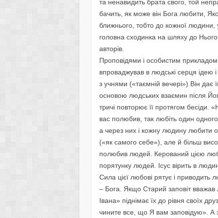
та ненавидить брата свого, той непр
бачить, як може він Бога любити, Яког
ближнього, тобто до кожної людини, 
головна сходинка на шляху до Нього, 
авторів.
Проповідями і особистим прикладом 
впроваджував в людські серця ідею і 
з учнями («таємній вечері») Він дає 
основою людських взаємин після Його 
тричі повторює її протягом бесіди. 
вас полюбив, так любіть один одного й 
а через них і кожну людину любити 
(«як самого себе»), але й більш вис
полюбив людей. Керований цією любо
порятунку людей. Ісус вірить в людин
Сила цієї любові рятує і приводить л
– Бога. Якщо Старий заповіт вважав 
Івана» піднімає їх до рівня своїх дру
чините все, що Я вам заповідую». А 