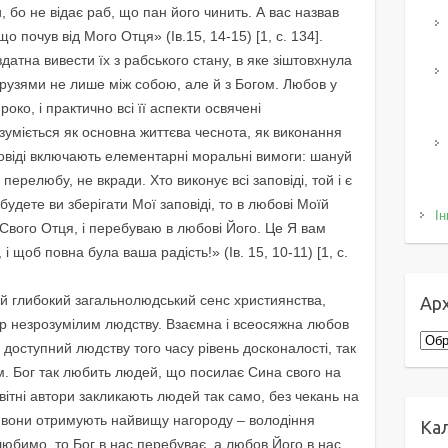
, бо не відає раб, що пан його чинить. А вас назвав
о почув від Мого Отця» (Ів.15, 14-15) [1, с. 134].
атна вивести їх з рабського стану, в яке зіштовхнула
 друзями не лише між собою, але й з Богом. Любов у
око, і практично всі її аспекти освячені
уміється як основна життєва чеснота, як виконання
повіді включають елементарні моральні вимоги: шануй
 перелюбу, не вкради. Хто виконує всі заповіді, той і є
удете ви зберігати Мої заповіді, то в любові Моїй
Ін
і Свого Отця, і перебуваю в любові Його. Це Я вам
і щоб повна була ваша радість!» (Ів. 15, 10-11) [1, с.
ий глибокий загальнолюдський сенс християнства,
Арх
пір незрозумілим людству. Взаємна і всеосяжна любов
Архі
 доступний людству того часу рівень досконалості, так
. Бог так любить людей, що посилає Сина свого на
авітні автори закликають людей так само, без чекань на
е вони отримують найвищу нагороду – володіння
Ка
бимо, то Бог в нас перебуває, а любов Його в нас