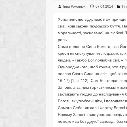
Інна Романюк
07.04.2014
Гу
Християнство відкриває нам принципо
світі, нові закони людського буття. 
моральності, заснованої на любові. 
роль.
Саме втілення Сина Божого, вся Його
хресті як спокутування людських гріх
людей. «Так-бо Бог полюбив світ, – 
Однородженого, щоб кожен, хто вірує 
послав Свого Сина на світ, щоб він св
16-17) [1, с. 112]. Сам Бог подав лю
Заповіт, а за ним і християнські мисл
закликають людей до наслідування б
Богові, як улюблені діти, і поводьтес
Самого Себе, як дар і жертву Богові 
Новому Заповіті виступає заповідь лю
неможлива без другої заповіді, без 