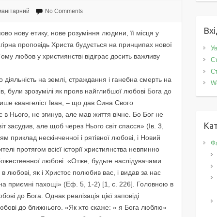
манітарний
No Comments
Вхі
во нову етику, нове розуміння людини, її місця у
Нагірна проповідь Христа будується на принципах нової
Ув
Тому любов у християнстві відіграє досить важливу
Ст
Ст
 діяльність на землі, страждання і ганебна смерть на
W
ів, були зрозумілі як прояв найглибшої любові Бога до
пише євангеліст Іван, – що дав Сина Свого
в Нього, не згинув, але мав життя вічне. Бо Бог не
Кат
іт засудив, але щоб через Нього світ спасся» (Ів. 3,
дям приклад нескінченної і рятівної любові, і Новий
Фа
ителі протягом всієї історії християнства невпинно
ожественної любові. «Отже, будьте наслідувачами
я в любові, як і Христос полюбив вас, і видав за нас
на приємні пахощі» (Еф. 5, 1-2) [1, с. 226]. Головною в
бові до Бога. Однак реалізація цієї заповіді
любові до ближнього. «Як хто скаже: « я Бога люблю»