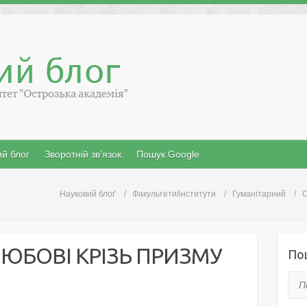
й блог
Зворотній зв’язок
Пошук Google
Науковий блоґ
Факультети/інститути
Гуманітарний
ЮБОВІ КРІЗЬ ПРИЗМУ
По
Пош