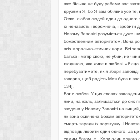
вже більше не буду рабами вас звати
друзями Я, бо Я вам об’явив усе те, щ
Отже, любов людей один до одного зд
їх ненависть і ворожнеча, і зробити
Новому Заповіті розуміється дуже шир
божественним авторитетом. Вона роз
всіх морально-етичних норм. Всі за
батька і матір свою, не убий, не чини
людиною, яка живе в любові. «Якщо б
перебуватимете, як я зберіг заповід
говорив, щоб радість Моя була в вас, 
134].
Бог є любов. У цих словах закладен
який, на жаль, залишається до сих 
зведена у Новому Заповіті на вищий,
як вона освячена Божим авторитетом
смерть заради їх порятунку. І Новоз
відповідь любити один одного. За ц
самим Богом. «…Коли один одного лю