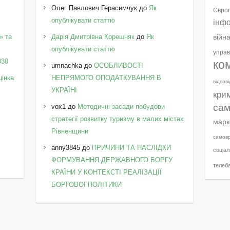
Олег Павлович Герасимчук
до
Як
Європ
опублікувати статтю
інф
» та
Дарія Дмитрівна Корешняк
до
Як
війн
у
опублікувати статтю
управ
030
ко
umnachka
до
ОСОБЛИВОСТІ
цінка
НЕПРЯМОГО ОПОДАТКУВАННЯ В
відпов
УКРАЇНІ
кри
сам
vox1
до
Методичні засади побудови
стратегії розвитку туризму в малих містах
марк
Рівненщини
самов
anny3845
до
ПРИЧИНИ ТА НАСЛІДКИ
соціал
ФОРМУВАННЯ ДЕРЖАВНОГО БОРГУ
телеб
КРАЇНИ У КОНТЕКСТІ РЕАЛІЗАЦІЇ
БОРГОВОЇ ПОЛІТИКИ