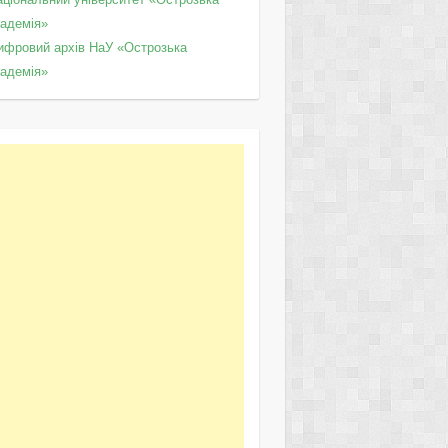
кадемія»
ифровий архів НаУ «Острозька
кадемія»