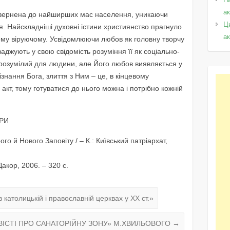
а
я, звернена до найширших мас населення, уникаючи
Ц
. Найскладніші духовні істини християнство прагнуло
а
ому віруючому. Усвідомлюючи любов як головну творчу
аджують у свою свідомість розуміння її як соціально-
 зрозумілий для людини, але Його любов виявляється у
знання Бога, злиття з Ним – це, в кінцевому
 акт, тому готуватися до нього можна і потрібно кожній
РИ
го й Нового Заповіту / – К.: Київський патріархат,
 Дакор, 2006. – 320 с.
 католицькій і православній церквах у XX ст.»
ВІСТІ ПРО САНАТОРІЙНУ ЗОНУ» М.ХВИЛЬОВОГО
→