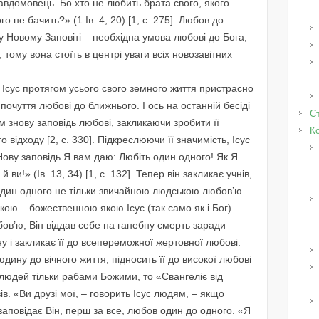
авдомовець. Бо хто не любить брата свого, якого
о не бачить?» (1 Ів. 4, 20) [1, с. 275]. Любов до
у Новому Заповіті – необхідна умова любові до Бога,
тому вона стоїть в центрі уваги всіх новозавітних
Ісус протягом усього свого земного життя пристрасно
почуття любові до ближнього. І ось на останній бесіді
Ст
їм знову заповідь любові, закликаючи зробити її
К
відходу [2, с. 330]. Підкреслюючи її значимість, Ісус
«Нову заповідь Я вам даю: Любіть один одного! Як Я
ви!» (Ів. 13, 34) [1, с. 132]. Тепер він закликає учнів,
один одного не тільки звичайною людською любов’ю
окою – божественною якою Ісус (так само як і Бог)
в’ю, Він віддав себе на ганебну смерть заради
у і закликає її до всепереможної жертовної любові.
юдину до вічного життя, підносить її до високої любові
людей тільки рабами Божими, то «Євангеліє від
зів. «Ви друзі мої, – говорить Ісус людям, – якщо
заповідає Він, перш за все, любов один до одного. «Я