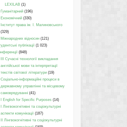
LEXILAB
(1)
Гуманітарний
(196)
Економічний
(330)
Інститут права ім. І. Малиновського
(329)
Міжнародних відносин
(121)
удентські публікації
(1 023)
онференції
(848)
III Сучасні технології викладання
англійської мови та інтерпретації
текстів світової літератури
(19)
Соціально-інформаційні процеси в
державному управлінні та місцевому
самоврядуванні
(41)
І English for Specific Purposes
(14)
I Лінгвокогнітивні та соціокультурні
аспекти комунікації
(187)
IІ Лінгвокогнітивні та соціокультурні
аспекти комунікації
(169)