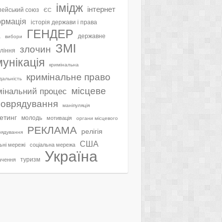
імідж
інтернет
ейський союз
ЄС
ормація
історія держави і права
ГЕНДЕР
а
державне
вибори
ЗМІ
злочин
ління
мунікація
кримінальна
кримінальне право
ідальність
місцеве
мінальний процес
оврядування
маніпуляція
етинг
молодь
мотивація
органи місцевого
РЕКЛАМА
релігія
рядування
США
ьні мережі
соціальна мережа
Україна
туризм
ачення