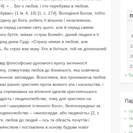
274]. «… Бог є любов, і хто перебуває в любові,
буває» (1 Ів. 4, 16) [1, с. 274]. Володіння Богом, тобто
П
дину до Бога, робить її вільною і незалежною,
ьки перед силами світу цього, але й перед самим
го буття, знімає «страх Божий», даний людині в її
еред днем Суду. «Страху немає в любові, але
1
, бо страх має муку. Хто ж боїться, той не досконалий
2
у від філософсько-духовного еросу античності
2
ну, співчутливу любов до ближнього, яка освячена
« Т
венною заповіддю. Всеосяжна, все проникаюча любов
ах ранніх християн проти всякого зла і насильства, і
а спрямована на втілення ідеалів християнського
удрість і людинолюбство, тому для християн на
Па
ання і шанування істинного Бога», безпосередньо за
Н
 людинолюбство – «милосердя, або людяність» [2, с.
На
тя, любов до людей – ось та область почуттів і
а
иянством і поставлена в основу будови нової
Н