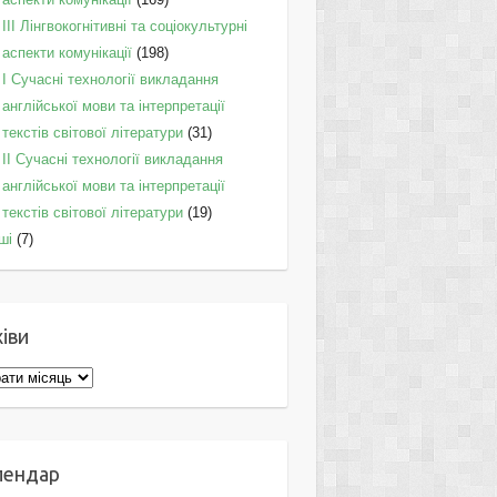
IІI Лінгвокогнітивні та соціокультурні
аспекти комунікації
(198)
I Cучасні технології викладання
англійської мови та інтерпретації
текстів світової літератури
(31)
II Cучасні технології викладання
англійської мови та інтерпретації
текстів світової літератури
(19)
ші
(7)
іви
ви
лендар