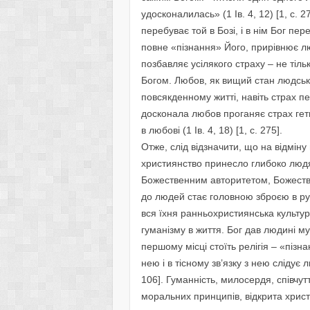
удосконалилась» (1 Ів. 4, 12) [1, с. 
перебуває той в Бозі, і в нім Бог пере
повне «пізнання» Його, прирівнює лю
позбавляє усілякого страху – не тіл
Богом. Любов, як вищий стан людсько
повсякденному житті, навіть страх п
досконала любов проганяє страх геть
в любові (1 Ів. 4, 18) [1, с. 275].
Отже, слід відзначити, що на відмін
християнство принесло глибоко людя
Божественним авторитетом, Божест
до людей стає головною зброєю в рук
вся їхня ранньохристиянська культур
гуманізму в життя. Бог дав людині м
першому місці стоїть релігія – «пізн
нею і в тісному зв’язку з нею слідує
106]. Гуманність, милосердя, співчут
моральних принципів, відкрита христ