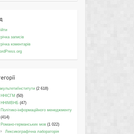
д
ійти
річка записів
річка коментарів
ordPress.org
егорії
культети/інститути
(2 618)
ННІСГМ
(50)
ННІМВНБ
(47)
Політико-інформаційного менеджменту
(414)
Романо-германських мов
(1 022)
Лексикографічна лабораторія