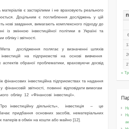
ь матеріалів є застарілими і не враховують реального
П
нюється. Доцільним є поглиблення досліджень у цій
ять нові завдання, вимагають комплексного підходу до
ні із змінною інвестиційної політики в Україні та
обліку і звітності.
1
ета дослідження полягає у визначенні шляхів
2
 інвестицій на підприємстві на основі вивчення
 аспектів обраної проблематики, враховуючи досвід
2
« Т
ік фінансових інвестиційна підприємствах та надання
у фінансовій звітності, повинні відповідати вимогам
ого обліку 12 «Фінансові інвестиції».
Па
Про інвестиційну діяльність», інвестиція – це
Н
бачає придбання основних засобів, нематеріальних
На
х паперів в обмін на кошти або майно [12].
а
Н