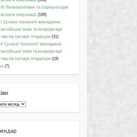
IІI Лінгвокогнітивні та соціокультурні
аспекти комунікації
(198)
I Cучасні технології викладання
англійської мови та інтерпретації
текстів світової літератури
(31)
II Cучасні технології викладання
англійської мови та інтерпретації
текстів світової літератури
(19)
ші
(7)
іви
ви
лендар