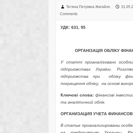
Тетяна Петрівна Жигайло
31.05.
Comments
УДК: 631. 95
ОРГАНІЗАЦІЯ ОБЛІКУ ФІНА
У статті проаналізовано особлив
підприємствах України. Розг
підприємства при обліку фіна
покращення обліку, на основі викор
Ключові слова
:
фінансові інвестиц
та аналітичний облік.
ОРГАНИЗАЦИЯ УЧЕТА ФИНАНСОВ
В статье проанализированы особе
на предприятиях Украины. Р