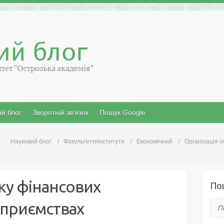
й блог
Зворотній зв’язок
Пошук Google
Науковий блоґ
Факультети/інститути
Економічний
Організація о
іку фінансових
По
ідприємствах
Пош