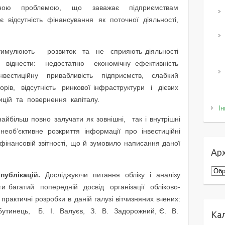
ловною проблемою, що заважає підприємствам
 є відсутність фінансування як поточної діяльності,
тимулюють розвиток та не сприяють діяльності
іднести: недостатню економічну ефективність
інвестиційну привабливість підприємств, слабкий
рів, відсутність ринкової інфраструктури і дієвих
ицій та повернення капіталу.
Ін
айбільш повно залучати як зовнішні, так і внутрішні
 необ’єктивне розкриття інформації про інвестиційні
 фінансовій звітності, що й зумовило написання даної
Арх
Архі
 публікацій.
Досліджуючи питання обліку і аналізу
аги багатий попередній досвід організації обліково-
рактичні розробки в даній галузі вітчизняних вчених:
 Бутинець, Б. І. Валуєв, З. В. Задорожний, Є. В.
Ка