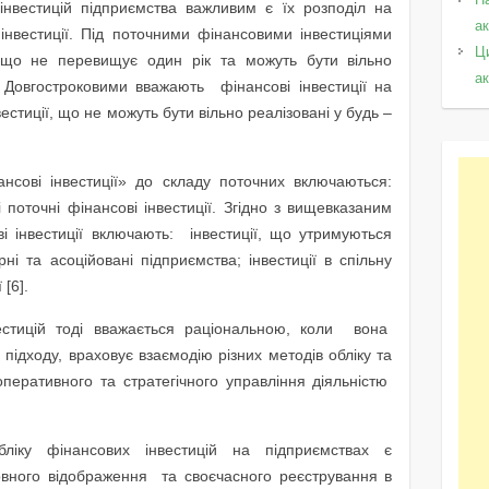
 інвестицій підприємства важливим є їх розподіл на
а
 інвестиції. Під поточними фінансовими інвестиціями
Ц
, що не перевищує один рік та можуть бути вільно
а
 Довгостроковими вважають фінансові інвестиції на
вестиції, що не можуть бути вільно реалізовані у будь –
нсові інвестиції» до складу поточних включаються:
 поточні фінансові інвестиції. Згідно з вищевказаним
і інвестиції включають: інвестиції, що утримуються
рні та асоційовані підприємства; інвестиції в спільну
 [6].
вестицій тоді вважається раціональною, коли вона
ідходу, враховує взаємодію різних методів обліку та
 оперативного та стратегічного управління діяльністю
ліку фінансових інвестицій на підприємствах є
повного відображення та своєчасного реєстрування в