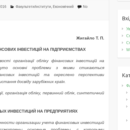
2016
Факультети/інститути
,
Економічний
No
Вхі
Ув
Ст
Жигайло Т. П.
Ст
НСОВИХ ІНВЕСТИЦІЙ НА ПІДПРИЄМСТВАХ
W
ості організації обліку фінансових інвестицій на
лянуто основні проблеми з якими стикаються
нсових інвестицій та окреслено перспективи
Кат
истання досвіду зарубіжних країн.
Фа
ії, організація обліку, первинний облік, синтетичний
ЫХ ИНВЕСТИЦИЙ НА ПРЕДПРИЯТИЯХ
нности организации учета финансовых инвестиций
ассмотрены основные проблемы, с которыми