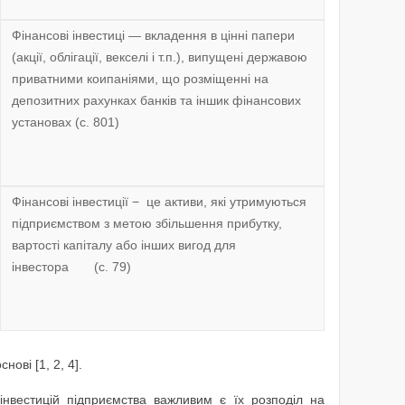
Фiнансовi iнвестицi — вкладення в цiннi папери
(акції, облiгацiї, векселi i т.п.), випущенi державою
приватними коипанiями, що розміщеннi на
депозитних рахунках банкiв та іншик фiнансових
установах (с. 801)
Фінансові інвестиції − це активи, які утримуються
підприємством з метою збільшення прибутку,
вартості капіталу або інших вигод для
інвестора (с. 79)
ові [1, 2, 4].
 інвестицій підприємства важливим є їх розподіл на