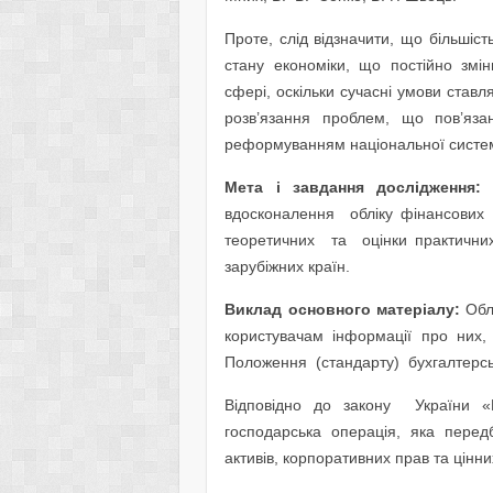
Проте, слід відзначити, що більшіст
стану економіки, що постійно змі
сфері, оскільки сучасні умови ставл
розв’язання проблем, що пов’язан
реформуванням національної системи 
Мета і завдання дослідження:
М
вдосконалення обліку фінансових
теоретичних та оцінки практичних
зарубіжних країн.
Виклад основного матеріалу:
Обл
користувачам інформації про них, 
Положення (стандарту) бухгалтерськ
Відповідно до закону України «
господарська операція, яка перед
активів, корпоративних прав та цінни