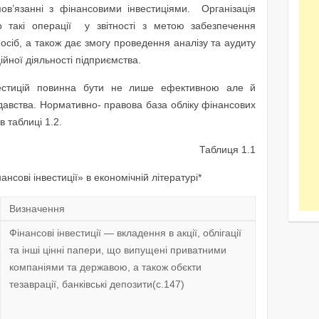
пов’язанні з фінансовими інвестиціями. Організація
о такі операції у звітності з метою забезпечення
осіб, а також дає змогу проведення аналізу та аудиту
ійної діяльності підприємства.
нвестицій повинна бути не лише ефективною але й
давства. Нормативно- правова база обліку фінансових
в таблиці 1.2.
Таблиця 1.1
нсові інвестиції» в економічній літературі*
Визначення
Фінансові інвестиції — вкладення в акцiї, облiгації
та iншi цiннi папери, що випущенi приватними
компанiями та державою, а також обєкти
тезаврацiї, банкiвськi депозити(с.147)