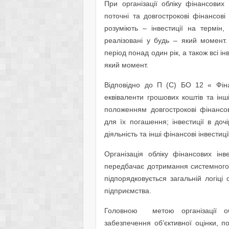
При організації обліку фінансових
поточні та довгострокові фінансові
розуміють – інвестиції на термін
реалізовані у будь – який момент.
період понад один рік, а також всі ін
який момент.
Відповідно до П (С) БО 12 « Фіна
еквіваленти грошових коштів та інші
положенням довгострокові фінансов
для їх погашення; інвестиції в дочі
діяльність та інші фінансові інвестиції
Організація обліку фінансових ін
передбачає дотримання системного п
підпорядковується загальній логіці
підприємства.
Головною метою організації об
забезпечення об’єктивної оцінки, 