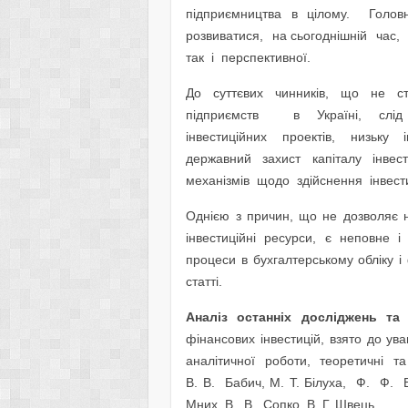
підприємництва в цілому. Го
розвиватися, на сьогоднішній час,
так і перспективної.
До суттєвих чинників, що не с
підприємств в Україні, слід в
інвестиційних проектів, низьку 
державний захист капіталу інвесто
механізмів щодо здійснення інвест
Однією з причин, що не дозволяє н
інвестиційні ресурси, є неповне і
процеси в бухгалтерському обліку і
статті.
Аналіз останніх досліджень та
фінансових інвестицій, взято до ув
аналітичної роботи, теоретичні та п
В. В. Бабич, М. Т. Білуха, Ф. Ф.
Мних, В. В. Сопко, В. Г. Швець.