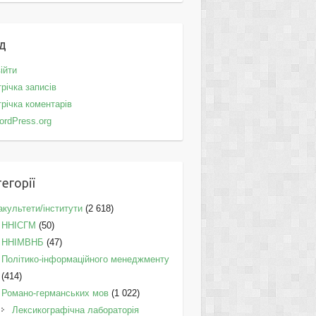
д
ійти
річка записів
річка коментарів
ordPress.org
егорії
культети/інститути
(2 618)
ННІСГМ
(50)
ННІМВНБ
(47)
Політико-інформаційного менеджменту
(414)
Романо-германських мов
(1 022)
Лексикографічна лабораторія