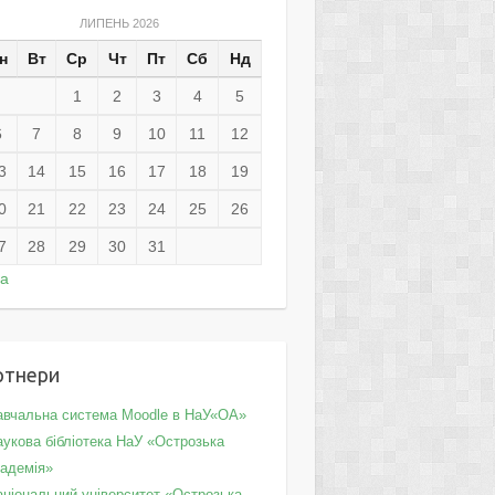
ЛИПЕНЬ 2026
н
Вт
Ср
Чт
Пт
Сб
Нд
1
2
3
4
5
6
7
8
9
10
11
12
3
14
15
16
17
18
19
0
21
22
23
24
25
26
7
28
29
30
31
ра
ртнери
авчальна система Moodle в НаУ«ОА»
укова бібліотека НаУ «Острозька
кадемія»
аціональний університет «Острозька