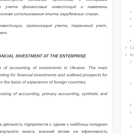
и учете финансовых инвестиций и намечены
основе использования опыта зарубежных стран.
вестиции, организация учета, первичный учет,
чет.
Ст
К
ANCIAL INVESTMENT AT THE ENTERPRISE
ies of accounting of investments in Ukraine. The main
ting for financial investments and outlined prospects for
 the basis of experience of foreign countries.
nizing of accounting, primary accounting, synthetic and
а діяльність підприємств є одним з найбільш складних
результати мають значний вплив на ефективність