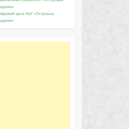
кадемія»
ифровий архів НаУ «Острозька
кадемія»