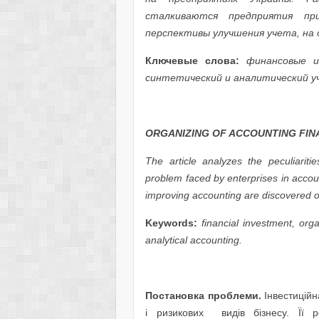
сталкиваются предприятия пр
перспективы улучшения учета, на 
Ключевые слова:
финансовые ин
синтетический и аналитический у
ORGANIZING OF ACCOUNTING FIN
The article analyzes the peculiarit
problem faced by enterprises in accoun
improving accounting are discovered on
Keywords:
financial investment, orga
analytical accounting.
Постановка проблеми.
Інвестиційн
і ризикових видів бізнесу. Її 