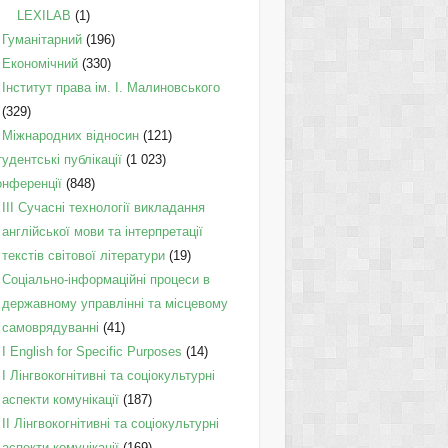
LEXILAB
(1)
Гуманітарний
(196)
Економічний
(330)
Інститут права ім. І. Малиновського
(329)
Міжнародних відносин
(121)
удентські публікації
(1 023)
онференції
(848)
III Сучасні технології викладання
англійської мови та інтерпретації
текстів світової літератури
(19)
Соціально-інформаційні процеси в
державному управлінні та місцевому
самоврядуванні
(41)
І English for Specific Purposes
(14)
I Лінгвокогнітивні та соціокультурні
аспекти комунікації
(187)
IІ Лінгвокогнітивні та соціокультурні
аспекти комунікації
(169)