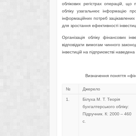
облікових регістрах операцій, що 
обліку узагальнює інформацію пр
інформаційних потреб зацікавлених 
для зростання ефективності інвестиц
Організація обліку фінансових і
відповідати вимогам чинного законо
інвестицій на підприємстві наведена 
Визначення поняття «фіна
№
Джерело
1.
Білуха М. Т. Теорія
бухгалтерського обліку:
Підручник. К: 2000 – 460
с.