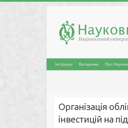
Skip
to
content
Інструкції
Вкладники
Про Наукови
Організація обл
інвестицій на п