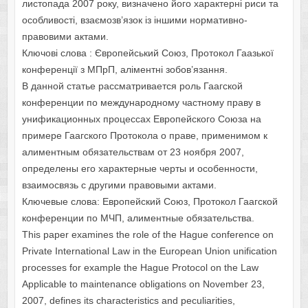
листопада 2007 року, визначено його характерні риси та
особливості, взаємозв’язок із іншими нормативно-
правовими актами.
Ключові слова : Європейський Союз, Протокол Гаазької
конференції з МПрП, аліментні зобов’язання.
В данной статье рассматривается роль Гаагской
конференции по международному частному праву в
унификационных процессах Европейского Союза на
примере Гаагского Протокола о праве, применимом к
алиментным обязательствам от 23 ноября 2007,
определены его характерные черты и особенности,
взаимосвязь с другими правовыми актами.
Ключевые слова: Европейский Союз, Протокол Гаагской
конференции по МЧП, алиментные обязательства.
This paper examines the role of the Hague сonference on
Private International Law in the European Union unification
processes for example the Hague Protocol on the Law
Applicable to maintenance obligations on November 23,
2007, defines its characteristics and peculiarities,