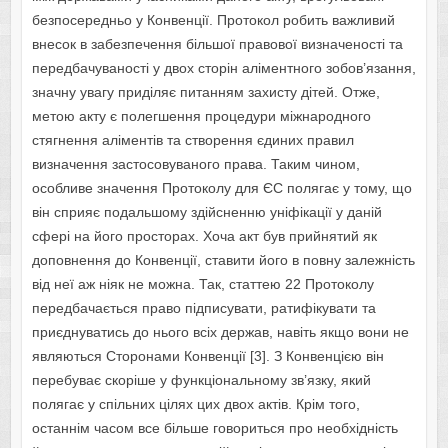
безпосередньо у Конвенції. Протокол робить важливий
внесок в забезпечення більшої правової визначеності та
передбачуваності у двох сторін аліментного зобов’язання,
значну увагу приділяє питанням захисту дітей. Отже,
метою акту є полегшення процедури міжнародного
стягнення аліментів та створення єдиних правил
визначення застосовуваного права. Таким чином,
особливе значення Протоколу для ЄС полягає у тому, що
він сприяє подальшому здійсненню уніфікації у даній
сфері на його просторах. Хоча акт був прийнятий як
доповнення до Конвенції, ставити його в повну залежність
від неї аж ніяк не можна. Так, статтею 22 Протоколу
передбачається право підписувати, ратифікувати та
приєднуватись до нього всіх держав, навіть якщо вони не
являються Сторонами Конвенції [3]. З Конвенцією він
перебуває скоріше у функціональному зв’язку, який
полягає у спільних цілях цих двох актів. Крім того,
останнім часом все більше говориться про необхідність