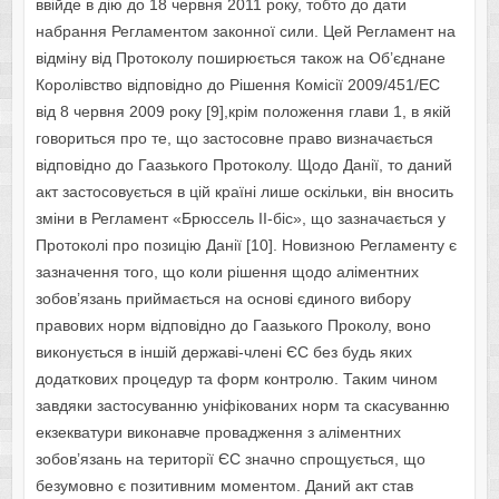
ввійде в дію до 18 червня 2011 року, тобто до дати
набрання Регламентом законної сили. Цей Регламент на
відміну від Протоколу поширюється також на Об’єднане
Королівство відповідно до Рішення Комісії 2009/451/EC
від 8 червня 2009 року [9],крім положення глави 1, в якій
говориться про те, що застосовне право визначається
відповідно до Гаазького Протоколу. Щодо Данії, то даний
акт застосовується в цій країні лише оскільки, він вносить
зміни в Регламент «Брюссель II-біс», що зазначається у
Протоколі про позицію Данії [10]. Новизною Регламенту є
зазначення того, що коли рішення щодо аліментних
зобов’язань приймається на основі єдиного вибору
правових норм відповідно до Гаазького Проколу, воно
виконується в іншій державі-члені ЄС без будь яких
додаткових процедур та форм контролю. Таким чином
завдяки застосуванню уніфікованих норм та скасуванню
екзекватури виконавче провадження з аліментних
зобов’язань на території ЄС значно спрощується, що
безумовно є позитивним моментом. Даний акт став