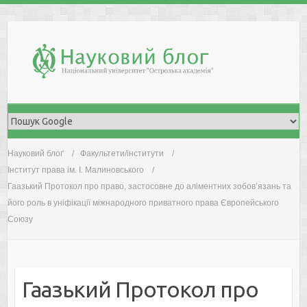
Skip
to
content
Науковий блоґ
Факультети/інститути
Інститут права ім. І. Малиновського
Гаазький Протокол про право, застосовне до аліментних зобов’язань та
його роль в уніфікації міжнародного приватного права Європейського
Союзу
Гаазький Протокол про