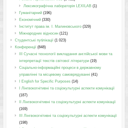
Лексикографічна лабораторія LEXILAB
(1)
Гуманітарний
(196)
Економічний
(330)
Інститут права ім. І. Малиновського
(329)
Міжнародних відносин
(121)
Студентські публікації
(1 023)
Конференції
(848)
III Сучасні технології викладання англійської мови та
інтерпретації текстів світової літератури
(19)
Соціально-інформаційні процеси в державному
управлінні та місцевому самоврядуванні
(41)
І English for Specific Purposes
(14)
I Лінгвокогнітивні та соціокультурні аспекти комунікації
(187)
IІ Лінгвокогнітивні та соціокультурні аспекти комунікації
(169)
IІI Лінгвокогнітивні та соціокультурні аспекти комунікації
(198)