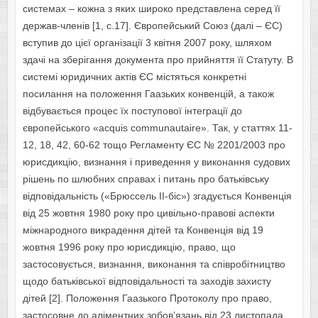
системах – кожна з яких широко представлена серед її
держав-членів [1, c.17]. Європейський Союз (далі – ЄС)
вступив до цієї організації 3 квітня 2007 року, шляхом
здачі на зберігання документа про прийняття її Статуту. В
системі юридичних актів ЄС містяться конкретні
посилання на положення Гаазьких конвенцій, а також
відбувається процес їх поступової інтеграції до
європейського «acquis communautaire». Так, у статтях 11-
12, 18, 42, 60-62 тощо Регламенту ЄС № 2201/2003 про
юрисдикцію, визнання і приведення у виконання судових
рішень по шлюбних справах і питань про батьківську
відповідальність («Брюссель II-біс») згадується Конвенція
від 25 жовтня 1980 року про цивільно-правові аспекти
міжнародного викрадення дітей та Конвенція від 19
жовтня 1996 року про юрисдикцію, право, що
застосовується, визнання, виконання та співробітництво
щодо батьківської відповідальності та заходів захисту
дітей [2]. Положення Гаазького Протоколу про право,
застосовне до аліментних зобов’язань від 23 листопада