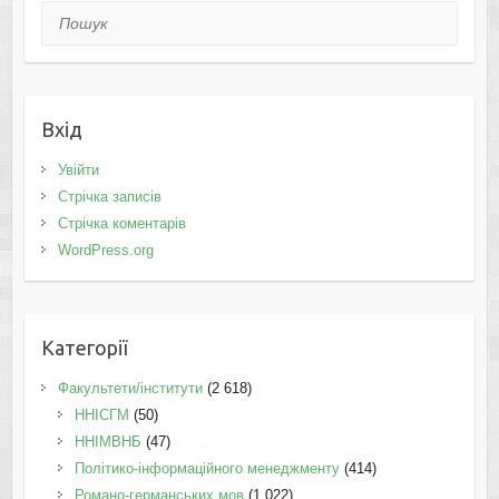
Пошук
Вхід
Увійти
Стрічка записів
Стрічка коментарів
WordPress.org
Категорії
Факультети/інститути
(2 618)
ННІСГМ
(50)
ННІМВНБ
(47)
Політико-інформаційного менеджменту
(414)
Романо-германських мов
(1 022)