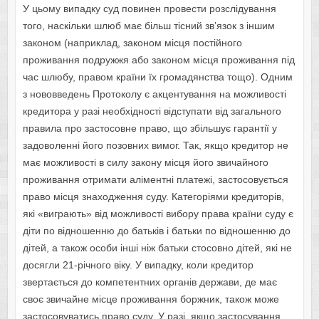
У цьому випадку суд повинен провести розслідування
того, наскільки шлюб має більш тісний зв’язок з іншим
законом (наприклад, законом місця постійного
проживання подружжя або законом місця проживання під
час шлюбу, правом країни їх громадянства тощо). Одним
з нововведень Протоколу є акцентування на можливості
кредитора у разі необхідності відступати від загального
правила про застосовне право, що збільшує гарантії у
задоволенні його позовних вимог. Так, якщо кредитор не
має можливості в силу закону місця його звичайного
проживання отримати аліментні платежі, застосовується
право місця знаходження суду. Категоріями кредиторів,
які «виграють» від можливості вибору права країни суду є
діти по відношенню до батьків і батьки по відношенню до
дітей, а також особи інші ніж батьки стосовно дітей, які не
досягли 21-річного віку. У випадку, коли кредитор
звертається до компетентних органів держави, де має
своє звичайне місце проживання боржник, також може
застосовуватись право суду. У разі, якщо застосування