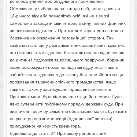
до їх розлучення або роздільного проживання.
Обмеження у виборі права є щодо осіб, які не досягли
18-річного віку або повнолітніх осіб, які не в змозі
самостійно захищати свій інтерес в силу певних фізичних
чи психічних відхилень. Протоколом гарантується право
боржника на оскарження позову іншої сторони. Так,
зазначається, що у разі аліментних зобов’язань, крім тих,
що випливають з відносин батько-дитина по відношенню
до дитини і подружжя та колишнього подружжя, боржник
може оскаржувати позов на підставі відсутності такого
зобов’язання відповідно до закону його постійного місця
проживання та закону спільного громадянства, якщо
такий є. Також у застосуванні права визначеного в
Протоколі може бути відмовлено якщо його ефект буде
явно суперечити публічному порядку держави суду. При
визначенні розміру аліментів обов’язково мають бути взяті
до уваги розмір компенсації (одноразової виплати)
присудженої на користь кредитора.
Відповідно до статті 24 Протоколу регіональним