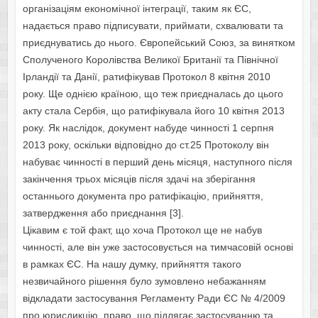
організаціям економічної інтеграції, таким як ЄС,
надається право підписувати, приймати, схвалювати та
приєднуватись до нього. Європейський Союз, за винятком
Сполученого Королівства Великої Британії та Північної
Ірландії та Данії, ратифікував Протокол 8 квітня 2010
року. Ще однією країною, що теж приєдналась до цього
акту стала Сербія, що ратифікувала його 10 квітня 2013
року. Як наслідок, документ набуде чинності 1 серпня
2013 року, оскільки відповідно до ст.25 Протоколу він
набуває чинності в перший день місяця, наступного після
закінчення трьох місяців після здачі на зберігання
останнього документа про ратифікацію, прийняття,
затвердження або приєднання [3].
Цікавим є той факт, що хоча Протокол ще не набув
чинності, але він уже застосовується на тимчасовій основі
в рамках ЄС. На нашу думку, прийняття такого
незвичайного рішення було зумовлено небажанням
відкладати застосування Регламенту Ради ЄС № 4/2009
про юрисдикцію, право, що підлягає застосуванню та