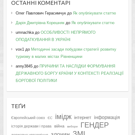
ОСТАННІ КОМЕНТАРІ
Олег Павлович Герасимчук
до
Як опублікувати статтю
Дарія Дмитрівна Корешняк
до
Як опублікувати статтю
umnachka
до
ОСОБЛИВОСТІ НЕПРЯМОГО
ОПОДАТКУВАННЯ В УКРАЇНІ
vox1
до
Методичні засади побудови стратегії розвитку
туризму в малих містах Рівненщини
anny3845
до
ПРИЧИНИ ТА НАСЛІДКИ ФОРМУВАННЯ
ДЕРЖАВНОГО БОРГУ КРАЇНИ У КОНТЕКСТІ РЕАЛІЗАЦІЇ
БОРГОВОЇ ПОЛІТИКИ
ТЕҐИ
імідж
інформація
інтернет
Європейський союз
ЄС
ГЕНДЕР
війна
історія держави і права
вибори
ЗМІ
злочин