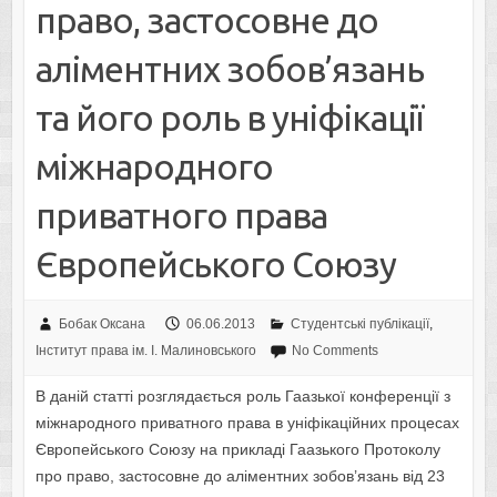
право, застосовне до
аліментних зобов’язань
та його роль в уніфікації
міжнародного
приватного права
Європейського Союзу
Бобак Оксана
06.06.2013
Студентські публікації
,
Інститут права ім. І. Малиновського
No Comments
В даній статті розглядається роль Гаазької конференції з
міжнародного приватного права в уніфікаційних процесах
Європейського Союзу на прикладі Гаазького Протоколу
про право, застосовне до аліментних зобов’язань від 23