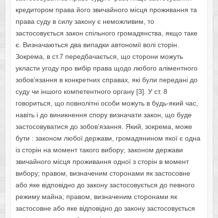
кредитором права його звичайного місця проживання та
права суду в силу закону є неможливим, то
застосовується закон спільного громадянства, якщо таке
є. Визначаються два випадки автономії волі сторін.
Зокрема, в ст.7 передбачається, що сторони можуть
укласти угоду про вибір права щодо любого аліментного
зобов’язання в конкретних справах, які були передані до
суду чи іншого компетентного органу [3]. У ст. 8
говориться, що повнолітні особи можуть в будь-який час,
навіть і до виникнення спору визначати закон, що буде
застосовуватися до зобов’язання. Який, зокрема, може
бути : законом любої держави, громадянином якої є одна
із сторін на момент такого вибору; законом держави
звичайного місця проживання одної з сторін в момент
вибору; правом, визначеним сторонами як застосовне
або яке відповідно до закону застосовується до певного
режиму майна; правом, визначеним сторонами як
застосовне або яке відповідно до закону застосовується