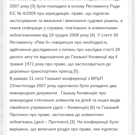
2007 року [3] були покладені в основу Регламенту Ради
ЄС № 4/2009 про юрисдикцію, право, що підлягає
застосуванню та визнання і виконання судових рішень, а
також співпрацю у справах, пов’язаних із аліментними
зобов’язаннями від 18 грудня 2008 року [4]. У статті 30
Регламенту «Рим II» говориться про необхідність
здійснення дослідження з питань про наслідки статті 28
даного акту по відношенню до Гаазької Конвенції від 4
травня 1971 року про право, що застосовується до
дорожньо-транспортних пригод [5].
В рамках 21 сесії Гаазької конференції з МПрП
23листопада 2007 року одночасно було укладено два
міжнародних документи : Гаазьку Конвенцію про
міжнародне стягнення аліментів на дітей та інших видів
сімейного утримання (далі – Конвенція) [6] та Гаазький
Протокол про право, застосовне до аліментних
зобов’язань (далі – Протокол) [3]. На конференції було
вирішено, що включати розділ про право, яке підлягає