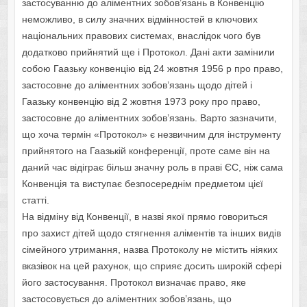
застосуванню до аліментних зобов’язань в Конвенцію
неможливо, в силу значних відмінностей в ключових
національних правових системах, внаслідок чого був
додатково прийнятий ще і Протокол. Дані акти замінили
собою Гаазьку конвенцію від 24 жовтня 1956 р про право,
застосовне до аліментних зобов’язань щодо дітей і
Гаазьку конвенцію від 2 жовтня 1973 року про право,
застосовне до аліментних зобов’язань. Варто зазначити,
що хоча термін «Протокол» є незвичним для інструменту
прийнятого на Гаазькій конференції, проте саме він на
даний час відіграє більш значну роль в праві ЄС, ніж сама
Конвенція та виступає безпосереднім предметом цієї
статті.
На відміну від Конвенції, в назві якої прямо говориться
про захист дітей щодо стягнення аліментів та інших видів
сімейного утримання, назва Протоколу не містить ніяких
вказівок на цей рахунок, що сприяє досить широкій сфері
його застосування. Протокол визначає право, яке
застосовується до аліментних зобов’язань, що