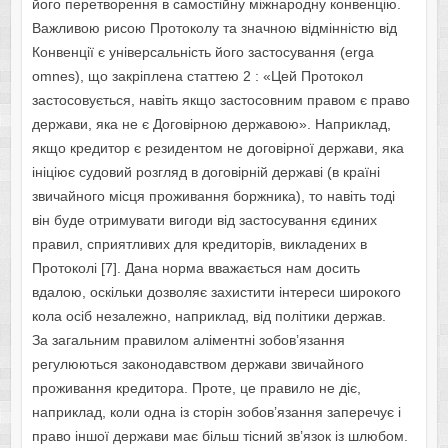
його перетворення в самостійну міжнародну конвенцію.
Важливою рисою Протоколу та значною відмінністю від
Конвенції є універсальність його застосування (erga
omnes), що закріплена статтею 2 : «Цей Протокол
застосовується, навіть якщо застосовним правом є право
держави, яка не є Договірною державою». Наприклад,
якщо кредитор є резидентом не договірної держави, яка
ініціює судовий розгляд в договірній державі (в країні
звичайного місця проживання боржника), то навіть тоді
він буде отримувати вигоди від застосування єдиних
правил, сприятливих для кредиторів, викладених в
Протоколі [7]. Дана норма вважається нам досить
вдалою, оскільки дозволяє захистити інтереси широкого
кола осіб незалежно, наприклад, від політики держав.
За загальним правилом аліментні зобов’язання
регулюються законодавством держави звичайного
проживання кредитора. Проте, це правило не діє,
наприклад, коли одна із сторін зобов’язання заперечує і
право іншої держави має більш тісний зв’язок із шлюбом.