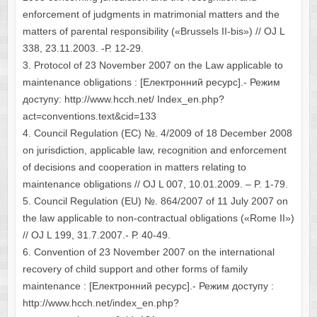
enforcement of judgments in matrimonial matters and the
matters of parental responsibility («Brussels II-bis») // OJ L
338, 23.11.2003. -Р. 12-29.
3. Protocol of 23 November 2007 on the Law applicable to
maintenance obligations : [Електронний ресурс].- Режим
доступу: http://www.hcch.net/ Index_en.php?
act=conventions.text&cid=133
4. Council Regulation (EC) №. 4/2009 of 18 December 2008
on jurisdiction, applicable law, recognition and enforcement
of decisions and cooperation in matters relating to
maintenance obligations // OJ L 007, 10.01.2009. – P. 1-79.
5. Council Regulation (EU) №. 864/2007 of 11 July 2007 on
the law applicable to non-contractual obligations («Rome II»)
// OJ L 199, 31.7.2007.- Р. 40-49.
6. Convention of 23 November 2007 on the international
recovery of сhild support and other forms of family
maintenance : [Електронний ресурс].- Режим доступу :
http://www.hcch.net/index_en.php?