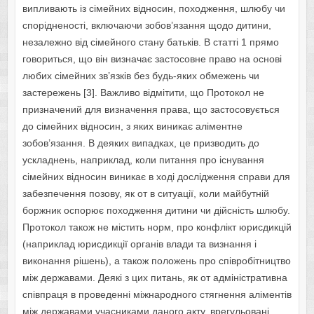
випливають із сімейних відносин, походження, шлюбу чи
спорідненості, включаючи зобов’язання щодо дитини,
незалежно від сімейного стану батьків. В статті 1 прямо
говориться, що він визначає застосовне право на основі
любих сімейних зв’язків без будь-яких обмежень чи
застережень [3]. Важливо відмітити, що Протокол не
призначений для визначення права, що застосовується
до сімейних відносин, з яких виникає аліментне
зобов’язання. В деяких випадках, це призводить до
ускладнень, наприклад, коли питання про існування
сімейних відносин виникає в ході дослідження справи для
забезпечення позову, як от в ситуації, коли майбутній
боржник оспорює походження дитини чи дійсність шлюбу.
Протокол також не містить норм, про конфлікт юрисдикцій
(наприклад юрисдикції органів влади та визнання і
виконання рішень), а також положень про співробітництво
між державами. Деякі з цих питань, як от адміністративна
співпраця в проведенні міжнародного стягнення аліментів
між державами учасниками даного акту, врегульовані