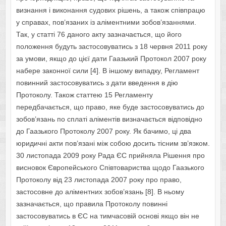
визнання і виконання судових рішень, а також співпрацю
у справах, пов’язаних із аліментними зобов’язаннями.
Так, у статті 76 даного акту зазначається, що його
положення будуть застосовуватись з 18 червня 2011 року
за умови, якщо до цієї дати Гаазький Протокол 2007 року
набере законної сили [4]. В іншому випадку, Регламент
повинний застосовуватись з дати введення в дію
Протоколу. Також статтею 15 Регламенту
передбачається, що право, яке буде застосовуватись до
зобов’язань по сплаті аліментів визначається відповідно
до Гаазького Протоколу 2007 року. Як бачимо, ці два
юридичні акти пов’язані між собою досить тісним зв’язком.
30 листопада 2009 року Рада ЄС прийняла Рішення про
висновок Європейського Співтовариства щодо Гаазького
Протоколу від 23 листопада 2007 року про право,
застосовне до аліментних зобов’язань [8]. В ньому
зазначається, що правила Протоколу повинні
застосовуватись в ЄС на тимчасовій основі якщо він не