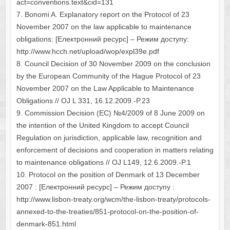
act=conventions.text&cid=131
7. Bonomi A. Explanatory report on the Protocol of 23
November 2007 on the law applicable to maintenance
obligations: [Електронний ресурс] – Режим доступу:
http://www.hcch.net/upload/wop/expl39e.pdf
8. Council Decision of 30 November 2009 on the conclusion
by the European Community of the Hague Protocol of 23
November 2007 on the Law Applicable to Maintenance
Obligations // OJ L 331, 16.12.2009.-P.23
9. Commission Decision (EC) №4/2009 of 8 June 2009 on
the intention of the United Kingdom to accept Council
Regulation on jurisdiction, applicable law, recognition and
enforcement of decisions and cooperation in matters relating
to maintenance obligations // OJ L149, 12.6.2009.-P.1
10. Protocol on the position of Denmark of 13 December
2007 : [Електронний ресурс] – Режим доступу :
http://www.lisbon-treaty.org/wcm/the-lisbon-treaty/protocols-
annexed-to-the-treaties/851-protocol-on-the-position-of-
denmark-851.html