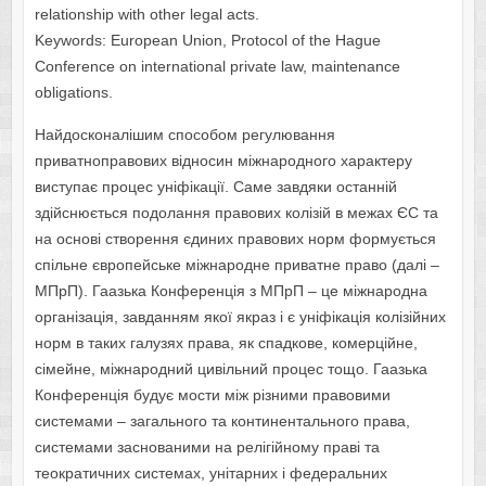
relationship with other legal acts.
Keywords: European Union, Protocol of the Hague
Conference on international private law, maintenance
obligations.
Найдосконалішим способом регулювання
приватноправових відносин міжнародного характеру
виступає процес уніфікації. Саме завдяки останній
здійснюється подолання правових колізій в межах ЄС та
на основі створення єдиних правових норм формується
спільне європейське міжнародне приватне право (далі –
МПрП). Гаазька Конференція з МПрП – це міжнародна
організація, завданням якої якраз і є уніфікація колізійних
норм в таких галузях права, як спадкове, комерційне,
сімейне, міжнародний цивільний процес тощо. Гаазька
Конференція будує мости між різними правовими
системами – загального та континентального права,
системами заснованими на релігійному праві та
теократичних системах, унітарних і федеральних