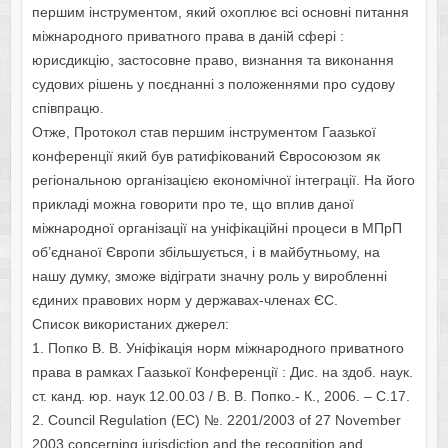
першим інструментом, який охоплює всі основні питання
міжнародного приватного права в даній сфері :
юрисдикцію, застосовне право, визнання та виконання
судових рішень у поєднанні з положеннями про судову
співпрацю.
Отже, Протокол став першим інструментом Гаазької
конференції який був ратифікований Євросоюзом як
регіональною організацією економічної інтеграції. На його
прикладі можна говорити про те, що вплив даної
міжнародної організації на уніфікаційні процеси в МПрП
об’єднаної Європи збільшується, і в майбутньому, на
нашу думку, зможе відіграти значну роль у виробленні
єдиних правових норм у державах-членах ЄС.
Список використаних джерел:
1. Попко В. В. Уніфікація норм міжнародного приватного
права в рамках Гаазької Конференції : Дис. на здоб. наук.
ст. канд. юр. наук 12.00.03 / В. В. Попко.- К., 2006. – С.17.
2. Council Regulation (EC) №. 2201/2003 of 27 November
2003 concerning jurisdiction and the recognition and