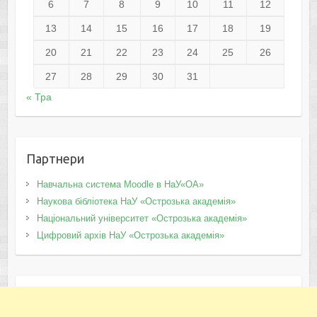
6
7
8
9
10
11
12
13
14
15
16
17
18
19
20
21
22
23
24
25
26
27
28
29
30
31
« Тра
Партнери
Навчальна система Moodle в НаУ«ОА»
Наукова бібліотека НаУ «Острозька академія»
Національний університет «Острозька академія»
Цифровий архів НаУ «Острозька академія»