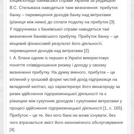
Енциклопедії банківської справи України за редакцією
В.С. Стельмаха наводиться таке визначення: прибуток
банку – перевищення доходів банку над витратами
(різниця між ними) до сплати податку на прибуток [3].
У підручниках з банківської справи наводяться такі
визначення банківського прибутку. Прибуток банку – це
кінцевий фінансовий результат його діяльності,
перевищення доходів над витратами [2].
І. А. Бланк одним із перших в Україні використовує
поняття співвідношення ризику і доходу у своєму
визначенні прибутку. На думку вченого, прибуток – це
втілений у грошовій формі чистий дохід підприємця на
вкладений капітал, що характеризує його винагороду за
ризик здійснення підприємницької діяльності та є
різницею між сукупним доходом і сукупними витратами у
процесі здійснення підприємницької діяльності [1, с. 165].
Прибуток – це те, без чого банк не може існувати, без
чого втрачається зміст його економічного обслуговування
[4].