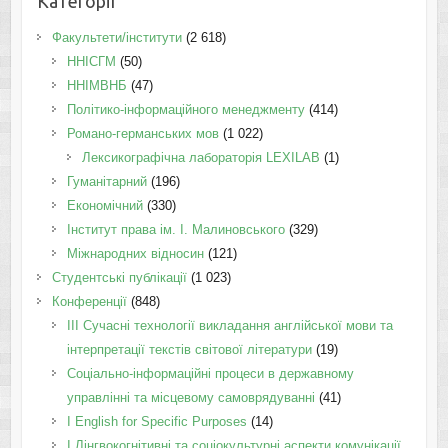
Категорії
Факультети/інститути
(2 618)
ННІСГМ
(50)
ННІМВНБ
(47)
Політико-інформаційного менеджменту
(414)
Романо-германських мов
(1 022)
Лексикографічна лабораторія LEXILAB
(1)
Гуманітарний
(196)
Економічний
(330)
Інститут права ім. І. Малиновського
(329)
Міжнародних відносин
(121)
Студентські публікації
(1 023)
Конференції
(848)
III Сучасні технології викладання англійської мови та
інтерпретації текстів світової літератури
(19)
Соціально-інформаційні процеси в державному
управлінні та місцевому самоврядуванні
(41)
І English for Specific Purposes
(14)
I Лінгвокогнітивні та соціокультурні аспекти комунікації