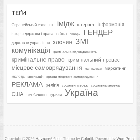
ТЕҐИ
імідж
інформація
інтернет
Європейський союз
ЄС
ГЕНДЕР
війна
історія держави і права
вибори
ЗМІ
злочин
державне управління
комунікація
кримінальна відповідальність
кримінальне право
кримінальний процес
місцеве самоврядування
маркетинг
маніпуляція
молодь
мотивація
органи місцевого самоврядування
РЕКЛАМА
релігія
соціальні мережі
соціальна мережа
Україна
США
туризм
телебачення
Copyright © 2026
Науковий блоґ
. Theme by
Colorlib
Powered by
WordPress