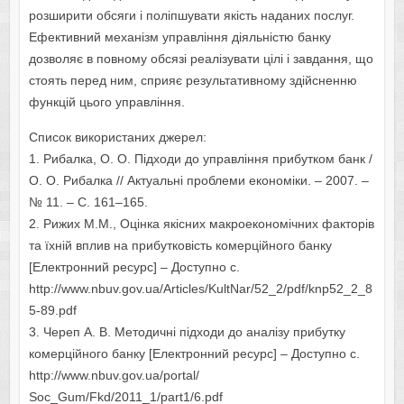
розширити обсяги і поліпшувати якість наданих послуг.
Ефективний механізм управління діяльністю банку
дозволяє в повному обсязі реалізувати цілі і завдання, що
стоять перед ним, сприяє результативному здійсненню
функцій цього управління.
Список використаних джерел:
1. Рибалка, О. О. Підходи до управління прибутком банк /
О. О. Рибалка // Актуальні проблеми економіки. – 2007. –
№ 11. – С. 161–165.
2. Рижих М.М., Оцінка якісних макроекономічних факторів
та їхній вплив на прибутковість комерційного банку
[Електронний ресурс] – Доступно с.
http://www.nbuv.gov.ua/Articles/KultNar/52_2/pdf/knp52_2_8
5-89.pdf
3. Череп А. В. Методичні підходи до аналізу прибутку
комерційного банку [Електронний ресурс] – Доступно с.
http://www.nbuv.gov.ua/portal/
Soc_Gum/Fkd/2011_1/part1/6.pdf