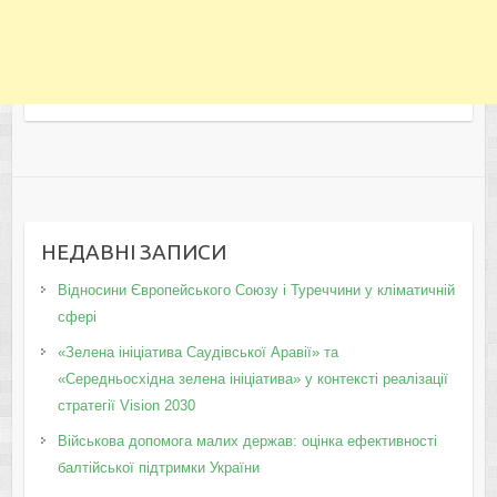
НЕДАВНІ ЗАПИСИ
Відносини Європейського Союзу і Туреччини у кліматичній
сфері
«Зелена ініціатива Саудівської Аравії» та
«Середньосхідна зелена ініціатива» у контексті реалізації
стратегії Vision 2030
Військова допомога малих держав: оцінка ефективності
балтійської підтримки України