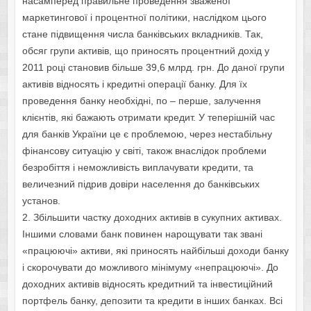
насамперед правильне проведення зваженої
маркетингової і процентної політики, наслідком цього
стане підвищення числа банківських вкладників. Так,
обсяг групи активів, що приносять процентний дохід у
2011 році становив більше 39,6 млрд. грн. До даної групи
активів відносять і кредитні операції банку. Для їх
проведення банку необхідні, по – перше, залучення
клієнтів, які бажають отримати кредит. У теперішній час
для банків України це є проблемою, через нестабільну
фінансову ситуацію у світі, також внаслідок проблеми
безробіття і неможливість виплачувати кредити, та
величезний підрив довіри населення до банківських
установ.
2. Збільшити частку доходних активів в сукупних активах.
Іншими словами банк повинен нарощувати так звані
«працюючі» активи, які приносять найбільші доходи банку
і скорочувати до можливого мінімуму «непрацюючі». До
доходних активів відносять кредитний та інвестиційний
портфель банку, депозити та кредити в інших банках. Всі