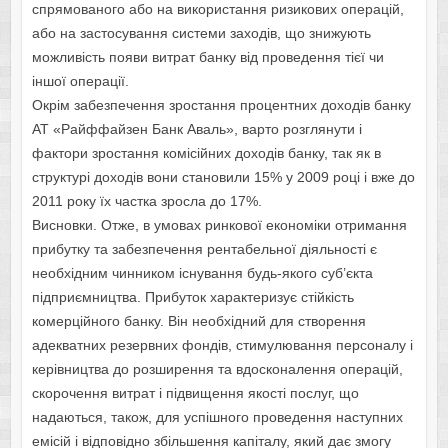
спрямованого або на використання ризикових операцій,
або на застосування системи заходів, що знижують
можливість появи витрат банку від проведення тієї чи
іншої операції.
Окрім забезпечення зростання процентних доходів банку
АТ «Райффайзен Банк Аваль», варто розглянути і
фактори зростання комісійних доходів банку, так як в
структурі доходів вони становили 15% у 2009 році і вже до
2011 року їх частка зросла до 17%.
Висновки. Отже, в умовах ринкової економіки отримання
прибутку та забезпечення рентабельної діяльності є
необхідним чинником існування будь-якого суб’єкта
підприємництва. Прибуток характеризує стійкість
комерційного банку. Він необхідний для створення
адекватних резервних фондів, стимулювання персоналу і
керівництва до розширення та вдосконалення операцій,
скорочення витрат і підвищення якості послуг, що
надаються, також, для успішного проведення наступних
емісій і відповідно збільшення капіталу, який дає змогу