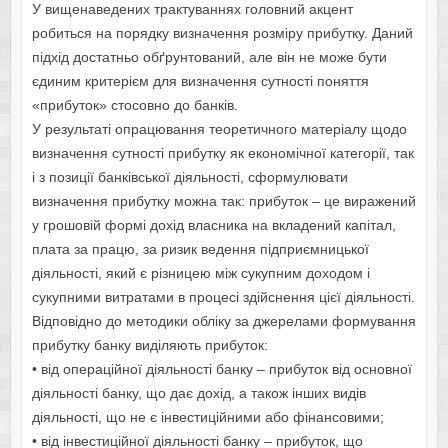
У вищенаведених трактуваннях головний акцент
робиться на порядку визначення розміру прибутку. Даний
підхід достатньо обґрунтований, але він не може бути
єдиним критерієм для визначення сутності поняття
«прибуток» стосовно до банків.
У результаті опрацювання теоретичного матеріалу щодо
визначення сутності прибутку як економічної категорії, так
і з позиції банківської діяльності, сформулювати
визначення прибутку можна так: прибуток – це виражений
у грошовій формі дохід власника на вкладений капітал,
плата за працю, за ризик ведення підприємницької
діяльності, який є різницею між сукупним доходом і
сукупними витратами в процесі здійснення цієї діяльності.
Відповідно до методики обліку за джерелами формування
прибутку банку виділяють прибуток:
• від операційної діяльності банку – прибуток від основної
діяльності банку, що дає дохід, а також інших видів
діяльності, що не є інвестиційними або фінансовими;
• від інвестиційної діяльності банку – прибуток, що