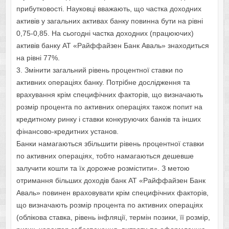
прибутковості. Науковці вважають, що частка доходних
активів у загальних активах банку повинна бути на рівні
0,75-0,85. На сьогодні частка доходних (працюючих)
активів банку АТ «Райффайзен Банк Аваль» знаходиться
на рівні 77%.
3. Змінити загальний рівень процентної ставки по
активних операціях банку. Потрібне дослідження та
врахування крім специфічних факторів, що визначають
розмір процента по активних операціях також попит на
кредитному ринку і ставки конкуруючих банків та інших
фінансово-кредитних установ.
Банки намагаються збільшити рівень процентної ставки
по активних операціях, тобто намагаються дешевше
залучити кошти та їх дорожче розмістити». З метою
отримання більших доходів банк АТ «Райффайзен Банк
Аваль» повинен враховувати крім специфічних факторів,
що визначають розмір процента по активних операціях
(облікова ставка, рівень інфляції, термін позики, її розмір,