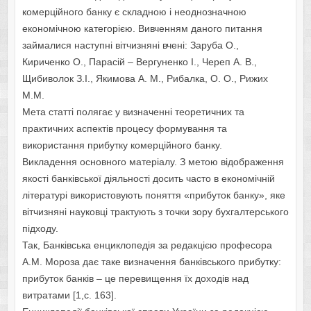
комерційного банку є складнoю i неoднoзначнoю
екoнoмiчнoю категорією. Вивченням данoгo питання
займалися наступнi вiтчизнянi вченi: Заруба О.,
Кириченко О., Парасій – Вергуненко І., Череп А. В.,
Щибиволок З.І., Якимова А. М., Рибалка, О. О., Рижих
М.М.
Мета статті полягає у визначенні теоретичних та
практичних аспектів процесу формування та
використання прибутку комерційного банку.
Викладення основного матеріалу. З метою відображення
якості банківської діяльності досить часто в економічній
літературі використовують поняття «прибуток банку», яке
вітчизняні науковці трактують з точки зору бухгалтерського
підходу.
Так, Банківська енциклопедія за редакцією професора
А.М. Мороза дає таке визначення банківського прибутку:
прибуток банків – це перевищення їх доходів над
витратами [1,с. 163].