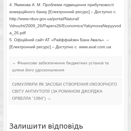
4. Якимова А. М. Проблеми підвищення прибутковості
комерційного банку [Електронний ресурс] – Доступно с.
http://www.nbuv.gov.ua/portal/Natural/
Vdnuzht/2009_26/Papers26/Economics/YakymovaNepyyvod
a_26.pdf
5. Офіційний сайт АТ «Райффайзен Банк Аваль». –
[Електронний ресурс] – Доступно с. www.aval.com.ua
←
Фінансове забезпечення бюджетних установ та
шляхи його удосконалення
СИМУЛЯКРИ ЯК ЗАСОБИ СТВОРЕННЯ ІЛЮЗОРНОГО
СВІТУ АНТИУТОПІЇ (ЗА РОМАНОМ ДЖОРДЖА
ОРВЕЛЛА “1984”)
→
Залишити відповідь