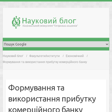
Skip
to
content
Науковий блоґ
Факультети/інститути
Економічний
Формування та використання прибутку комерційного банку
Формування та
використання прибутку
комерційного банку