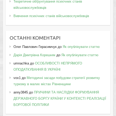
Теоретичне обґрунтування психічних станів
військовослужбовців
Вивчення психічних станів військовослужбовців
ОСТАННІ КОМЕНТАРІ
Олег Павлович Герасимчук
до
Як опублікувати статтю
Дарія Дмитрівна Корешняк
до
Як опублікувати статтю
umnachka
до
ОСОБЛИВОСТІ НЕПРЯМОГО
ОПОДАТКУВАННЯ В УКРАЇНІ
vox1
до
Методичні засади побудови стратегії розвитку
туризму в малих містах Рівненщини
anny3845
до
ПРИЧИНИ ТА НАСЛІДКИ ФОРМУВАННЯ
ДЕРЖАВНОГО БОРГУ КРАЇНИ У КОНТЕКСТІ РЕАЛІЗАЦІЇ
БОРГОВОЇ ПОЛІТИКИ