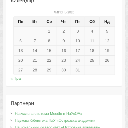
Календар
ЛИПЕНЬ 2026
Пн
Вт
Ср
Чт
Пт
Сб
Нд
1
2
3
4
5
6
7
8
9
10
11
12
13
14
15
16
17
18
19
20
21
22
23
24
25
26
27
28
29
30
31
« Тра
Партнери
Навчальна система Moodle в НаУ«ОА»
Наукова бібліотека НаУ «Острозька академія»
Національний університет «Острозька академія»