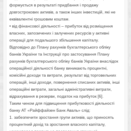
формується в результаті придбання і продажу
довгострокових активів, а також інших інвестицій, які не
еквівалентні грошовим коштам.
• від фінансової діяльності – прибуток від розміщення
власних, запозичених і залучених ресурсів у активні
операції для подальшого збільшення капіталу.
Відповідно до Плану рахунків бухгалтерського обліку
банків України та Інструкції про застосування Плану
рахунків бухгалтерського обліку банків України внаслідок
операційної діяльності банку виникають процентні,
комісійні доходи та витрати, результат від торговельних
операцій, інші доходи, повернення списаних активів, інші
операційні витрати, загальні адміністративні витрати,
відрахування в резерви, податок на прибуток [6].
Таким чином для підвищення прибутковості діяльності
банку АТ «Райффайзен Банк Аваль» слід:
1. забезпечити зростання групи активів, що приносять
процентний дохід та зростання власного капіталу,