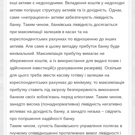
інші активи є недоходними. Вкладення коштів у недоходні
активи погіршує структуру активів та їх дохідність. Однак,
саме «непрацюючі» активи забезпечують ліквідність
банку. Таким чином, банківська ліквідність досягається
при максимізації залишків в касах та на
кореспондентських рахунках по відношенню до інших
активів. Але саме в цьому випадку прибуток банку буде
мінімальний. Максимізація прибутку вимагає не
збереження коштів, а їх використання для видачі позик і
здійснення інвестицій(з урахуванням резервів). Оскільки
для цього треба звести касову готівку і залишки на
кореспондентських рахунках до мінімуму, то максимізація
прибутку ставить під загрозу безперервність виконання
банком своїх зобов’язань перед клієнтами. Таким чином,
занадто висока (понаднормативна) ліквідність негативно
впливає на дохідність банку, а занадто низька – свідчить
про погіршення надійності банку.
Таким чином, сутність банківського управління полягає в
гнучкому співвідношенні протилежних вимог ліквідності і