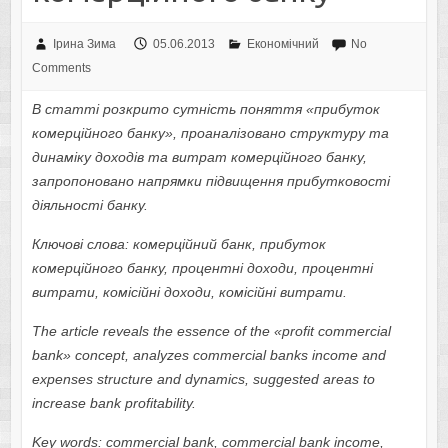
Ірина Зима
05.06.2013
Економічний
No
Comments
В статті розкрито сутність поняття «прибуток
комерційного банку», проаналізовано структуру та
динаміку доходів та витрат комерційного банку,
запропоновано напрямки підвищення прибутковості
діяльності банку.
Ключові слова: комерційний банк, прибуток
комерційного банку, процентні доходи, процентні
витрати, комісійні доходи, комісійні витрати.
The article reveals the essence of the «profit commercial
bank» concept, analyzes commercial banks income and
expenses structure and dynamics, suggested areas to
increase bank profitability.
Key words: commercial bank, commercial bank income,