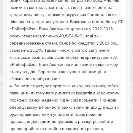
ризик, характер забезпечення, витрати по оформленню
позики та контроль, контроль та інші) також попит на
кредитному ринку і ставки конкуруючих банків та інших
фінансово-кредитних установ. Відсоткова ставка банку АТ
«Райффайзен Банк Аваль» по кредитах у 2012-2013
роках становила близько 40,8-54,84%, тоді як
середньозважена ставка банків по кредитах у 2013 році
становить 16,1%. Таким чином, з метою залучення
клієнтської бази та збільшення обсягів кредитування АТ
«Райффайзен Банк Аваль» повинен знизити відсоткову
ставку за для збереження конкурентної позиції та
збільшення прибутковості.
4. Змінити структуру портфелю доходних активів, тобто
підвищити питому вагу ризикових кредитів в кредитному
портфелі банку, наданих під високі проценти. Ризикові
операції можуть принести банку значний дохід, якщо він
буде правильно ними управляти. Банк повинен
правильно дослідити допустимість ризику, розробити
проект прийняття негайно практичного рішення,