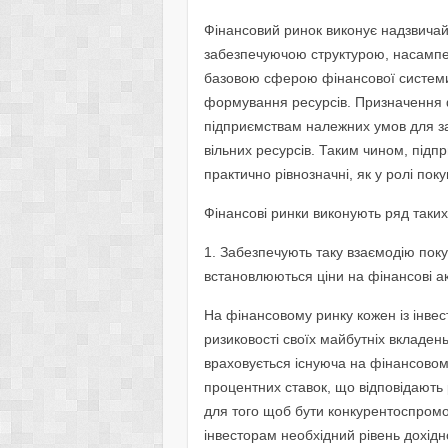
Фінансовий ринок виконує надзвичайн
забезпечуючою структурою, насампер
базовою сферою фінансової системи.
формування ресурсів. Призначення ф
підприємствам належних умов для за
вільних ресурсів. Таким чином, підпр
практично рівнозначні, як у ролі поку
Фінансові ринки виконують ряд таких
1. Забезпечують таку взаємодію покуп
встановлюються ціни на фінансові ак
На фінансовому ринку кожен із інвес
ризиковості своїх майбутніх вкладен
враховується існуюча на фінансовому 
процентних ставок, що відповідають 
для того щоб бути конкурентоспром
інвесторам необхідний рівень дохідно