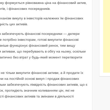
ку формується рівноважна ціна на фінансовий актив,
нтів, і фінансових посередників.
ханізм викупу в інвесторів належних їм фінансових
ність цих активів.
вів забезпечують фінансові посередники — дилери
це потрібно інвесторам, готові викупити фінансові
вніше функціонує фінансовий ринок, тим вищу
м активам, що перебувають в обігу на ньому, оскільки
рактично без втрат у будь-який момент перетворити
не тільки викупити фінансові активи, а й продати їх
чи на постійній основі викуп і продаж фінансових
льки забезпечують ліквідність фінансових активів, що є
инок, протидіють значним коливанням цін, які не
сті фінансових активів та змінами в діяльності