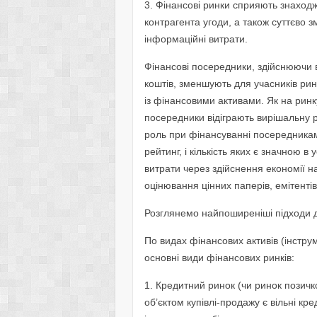
3. Фінансові ринки сприяють знаходж
контрагента угоди, а також суттєво
інформаційні витрати.
Фінансові посередники, здійснюючи в
коштів, зменшують для учасників ринк
із фінансовими активами. Як на ринку
посередники відіграють вирішальну р
роль при фінансуванні посередника
рейтинг, і кількість яких є значною в
витрати через здійснення економії 
оцінювання цінних паперів, емітентів
Розглянемо найпоширеніші підходи д
По видах фінансових активів (інструм
основні види фінансових ринків:
1. Кредитний ринок (чи ринок позичко
об’єктом купівлі-продажу є вільні кре