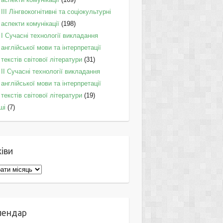
IІI Лінгвокогнітивні та соціокультурні
аспекти комунікації
(198)
I Cучасні технології викладання
англійської мови та інтерпретації
текстів світової літератури
(31)
II Cучасні технології викладання
англійської мови та інтерпретації
текстів світової літератури
(19)
ші
(7)
іви
ви
лендар