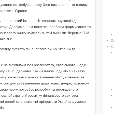
мування потребує аналізу його визначення та впливу
системи України.
 про великий інтерес вітчизняних науковців до
ослуг. Дослідженням поняття, проблем формування та
нансового ринку займались такі вчені як: Деревко О.М.,
нко Д.В.
Ст
К
омічну сутність фінансового ринку України та
 є не можливим без розвинутого, стабільного, надій­
нку нашої держави. Таким чином, однією з найваж­
итку економіки країни є втілення обґрунтованих та
кторі для забезпечення додаткових джерел фінансу­
свою чергу потребує розробки та послідовного
ксної стратегії розвитку фінансового сектора
ні реалії та стратегічні пріоритети України в умовах
ів.