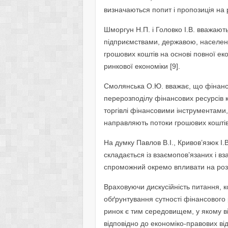
визначаються попит і пропозиція на р
Шморгун Н.П. і Головко І.В. вважают
підприємствами, державою, населен
грошових коштів на основі повної ек
ринкової економіки [9].
Смолянська О.Ю. вважає, що фінанс
перерозподілу фінансових ресурсів
торгівлі фінансовими інструментами, 
направляють потоки грошових коштів 
На думку Павлов В.І., Кривов’язюк І.
складається із взаємопов’язаних і в
спроможний окремо впливати на розви
Враховуючи дискусійність питання, ко
обґрунтування сутності фінансового 
ринок є тим середовищем, у якому ві
відповідно до економіко-правових від