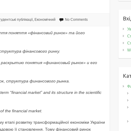
Вхі
удентські публікації
,
Економічний
No Comments
Ув
риття поняття «фінансовий ринок» та його
Ст
Ст
W
 структура фінансового ринку.
 раскрытию понятия «финансовый рынок» и его
Кат
ок, структура финансового рынка.
Фа
erm “financial market” and its structure in the scientific
 of the financial market.
у етапі розвитку трансформаційної економіки України
адовою її становлення. Тому фінансовий ринок