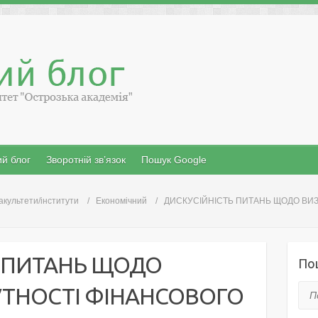
й блог
Зворотній зв’язок
Пошук Google
акультети/інститути
Економічний
ДИСКУСІЙНІСТЬ ПИТАНЬ ЩОДО ВИ
Ь ПИТАНЬ ЩОДО
По
УТНОСТІ ФІНАНСОВОГО
Пош