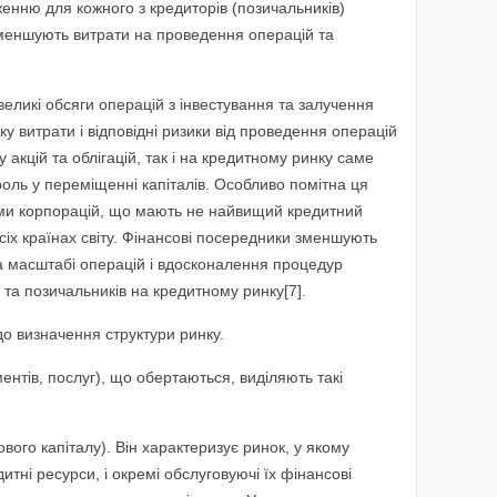
енню для кожного з кредиторів (позичальників)
 зменшують витрати на проведення операцій та
еликі обсяги операцій з інвестування та залучення
у витрати і відповідні ризики від проведення операцій
 акцій та облігацій, так і на кредитному ринку саме
оль у переміщенні капіталів. Особливо помітна ця
ми корпорацій, що мають не найвищий кредитний
 усіх країнах світу. Фінансові посередники зменшують
на масштабі операцій і вдосконалення процедур
 та позичальників на кредитному ринку[7].
о визначення структури ринку.
ентів, послуг), що обертаються, виділяють такі
вого капіталу). Він характеризує ринок, у якому
дитні ресурси, і окремі обслуговуючі їх фінансові