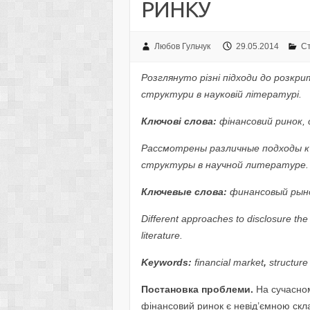
РИНКУ
Любов Гульчук
29.05.2014
Ст
Розглянуто різні підходи до розк
структури в науковій літературі.
Ключові слова:
фінансовий ринок,
Рассмотрены различные подходы к
структуры в научной литературе.
Ключевые слова:
финансовый рын
Different approaches to disclosure the t
literature.
Keywords:
financial market
,
structure
Постановка проблеми.
На сучасном
фінансовий ринок є невід’ємною скл