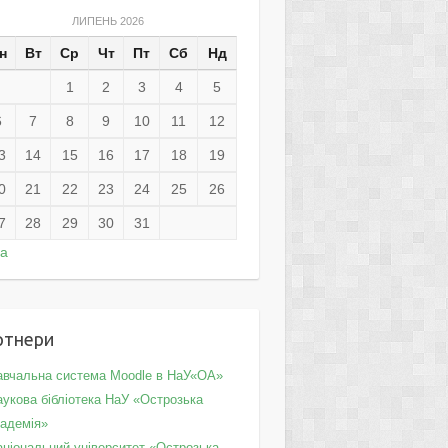
ЛИПЕНЬ 2026
н
Вт
Ср
Чт
Пт
Сб
Нд
1
2
3
4
5
6
7
8
9
10
11
12
3
14
15
16
17
18
19
0
21
22
23
24
25
26
7
28
29
30
31
ра
ртнери
авчальна система Moodle в НаУ«ОА»
укова бібліотека НаУ «Острозька
кадемія»
аціональний університет «Острозька