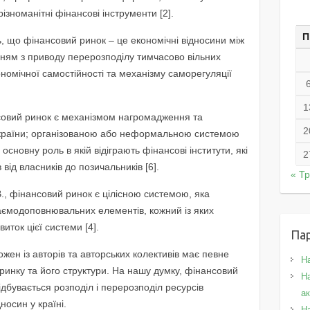
ізноманітні фінансові інструменти [2].
П
ь, що фінансовий ринок – це економічні відносини між
ням з приводу перерозподілу тимчасово вільних
ономічної самостійності та механізму саморегуляції
1
овий ринок є механізмом нагромадження та
2
 країни; організованою або неформальною системою
основну роль в якій відіграють фінансові інститути, які
2
від власників до позичальників [6].
« Т
В., фінансовий ринок є цілісною системою, яка
заємодоповнювальних елементів, кожний із яких
ток цієї системи [4].
Па
жен із авторів та авторських колективів має певне
Н
ринку та його структури. На нашу думку, фінансовий
На
дбувається розподіл і перерозподіл ресурсів
а
носин у країні.
Н