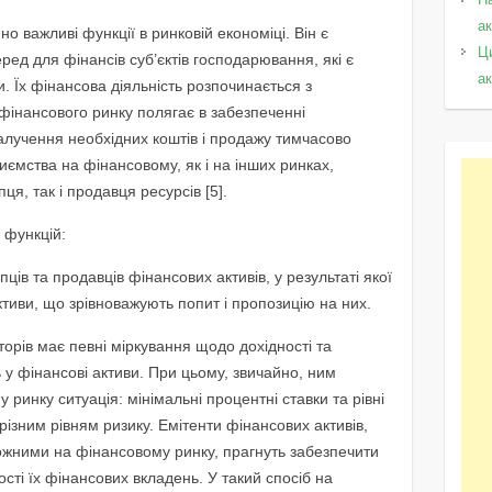
а
о важливі функції в ринковій економіці. Він є
Ц
ед для фінансів суб’єктів господарювання, які є
а
 Їх фінансова діяльність розпочинається з
інансового ринку полягає в забезпеченні
лучення необхідних коштів і продажу тимчасово
иємства на фінансовому, як і на інших ринках,
пця, так і продавця ресурсів [5].
 функцій:
ців та продавців фінансових активів, у результаті якої
тиви, що зрівноважують попит і пропозицію на них.
торів має певні міркування щодо дохідності та
ь у фінансові активи. При цьому, звичайно, ним
ринку ситуація: мінімальні процентні ставки та рівні
різним рівням ризику. Емітенти фінансових активів,
ожними на фінансовому ринку, прагнуть забезпечити
сті їх фінансових вкладень. У такий спосіб на