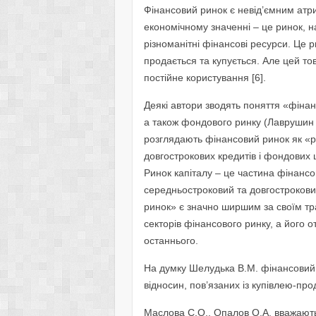
Фінансовий ринок є невід’ємним атри
економічному значенні – це ринок, н
різноманітні фінансові ресурси. Це р
продається та купується. Але цей то
постійне користування [6].
Деякі автори зводять поняття «фінан
а також фондового ринку (Лаврушин О.
розглядають фінансовий ринок як «р
довгострокових кредитів і фондових ці
Ринок капіталу – це частина фінансо
середньостроковий та довгострокови
ринок» є значно ширшим за своїм тр
секторів фінансового ринку, а його
останнього.
На думку Шелудька В.М. фінансовий
відносин, пов’язаних із купівлею-про
Маслова С.О., Опалов О.А. вважають