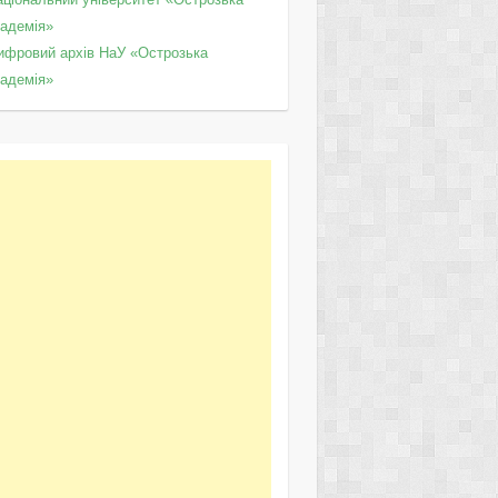
кадемія»
ифровий архів НаУ «Острозька
кадемія»