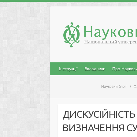
Skip
to
content
Інструкції
Вкладники
Про Наукови
Науковий блоґ
Ф
ДИСКУСІЙНІСТ
ВИЗНАЧЕННЯ С