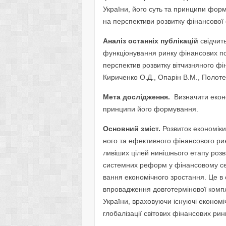
України, його суть та принципи фор
на перспективи розвитку фінансової 
Аналіз останніх публікацій
свідчить
функціонування ринку фінансових п
перспектив розвитку вітчизняного фі
Кириченко О.Д., Опарін В.М., Полоте
Мета дослідження.
Визначити екон
принципи його формування.
Основний зміст.
Розвиток економіки
ного та ефективного фінансового ри
ливіших цілей нинішнього етапу розв
системних реформ у фінансовому се
вання економічного зростання. Це в 
впровадження довготермінової компле
України, враховуючи існуючі економіч
глобалізації світових фінансових ринк