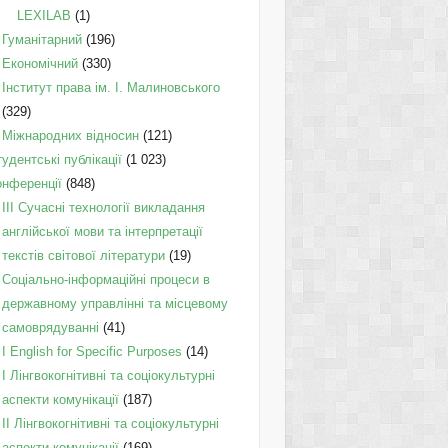
LEXILAB
(1)
Гуманітарний
(196)
Економічний
(330)
Інститут права ім. І. Малиновського
(329)
Міжнародних відносин
(121)
удентські публікації
(1 023)
онференції
(848)
III Сучасні технології викладання
англійської мови та інтерпретації
текстів світової літератури
(19)
Соціально-інформаційні процеси в
державному управлінні та місцевому
самоврядуванні
(41)
І English for Specific Purposes
(14)
I Лінгвокогнітивні та соціокультурні
аспекти комунікації
(187)
IІ Лінгвокогнітивні та соціокультурні
аспекти комунікації
(169)