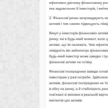
ефективно діючому фінансовому рин
яка задовольняє й інвесторів, і еміте
2. Фінансові ринки запроваджують ме
активів і тим самим підвищують ліквід
Викуп у інвесторів фінансових акти
ринку, які в будь-який момент, коли 
активи, що їм належать. Чим ефекти
ліквідність він забезпечує фінансови
будь-який інвестор може швидко і п
фінансові активи на готівку.
Фінансові посередники завжди готові 
інвесторам у разі потреби. Здійснюю
активів, фінансові посередники не ті
в обігу на ринку, а й стабілізують р
пов’язані зі змінами в реальній варто
емітентів цих активів.