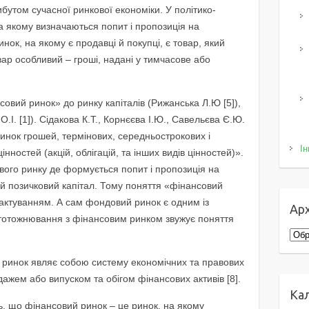
бутом сучасної ринкової економіки. У політико-
а якому визначаються попит і пропозиція на
инок, на якому є продавці й покупці, є товар, який
вар особливий – гроші, надані у тимчасове або
совий ринок» до ринку капіталів (Рижанська Л.Ю [5]),
І. [1]). Сідакова К.Т., Корнєєва І.Ю., Савельєва Є.Ю.
инок грошей, термінових, середньострокових і
Ін
нностей (акцій, облігацій, та інших видів цінностей)».
вого ринку де формується попит і пропозиція на
й позичковий капітал. Тому поняття «фінансовий
актуванням. А сам фондовий ринок є одним із
Арх
 ототожнювання з фінансовим ринком звужує поняття
Архі
 ринок являє собою систему економічних та правових
дажем або випуском та обігом фінансових активів [8].
Ка
, що фінансовий ринок – це ринок, на якому