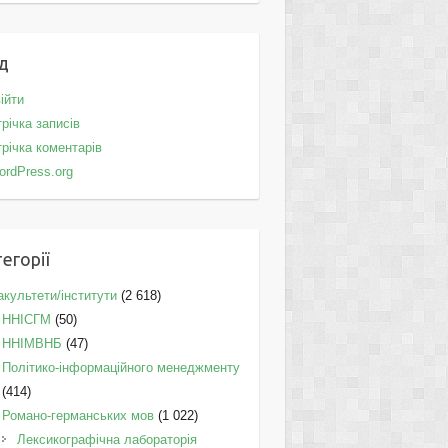
д
ійти
річка записів
річка коментарів
ordPress.org
егорії
культети/інститути
(2 618)
ННІСГМ
(50)
ННІМВНБ
(47)
Політико-інформаційного менеджменту
(414)
Романо-германських мов
(1 022)
Лексикографічна лабораторія