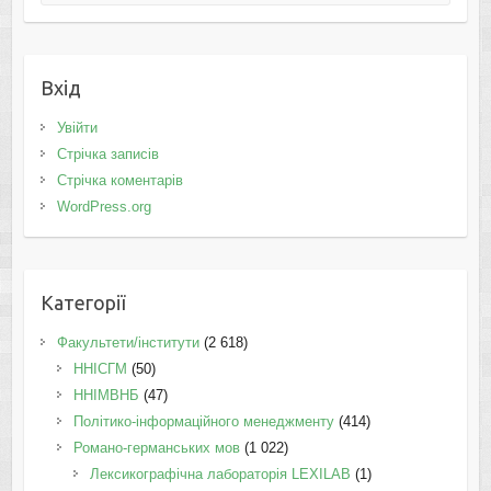
Вхід
Увійти
Стрічка записів
Стрічка коментарів
WordPress.org
Категорії
Факультети/інститути
(2 618)
ННІСГМ
(50)
ННІМВНБ
(47)
Політико-інформаційного менеджменту
(414)
Романо-германських мов
(1 022)
Лексикографічна лабораторія LEXILAB
(1)