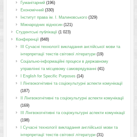
Гуманітарний
(196)
Економічний
(330)
Інститут права ім. І. Малиновського
(329)
Міжнародних відносин
(121)
Студентські публікації
(1 023)
Конференції
(848)
III Сучасні технології викладання англійської мови та
інтерпретації текстів світової літератури
(19)
Соціально-інформаційні процеси в державному
управлінні та місцевому самоврядуванні
(41)
І English for Specific Purposes
(14)
I Лінгвокогнітивні та соціокультурні аспекти комунікації
(187)
IІ Лінгвокогнітивні та соціокультурні аспекти комунікації
(169)
IІI Лінгвокогнітивні та соціокультурні аспекти комунікації
(198)
I Cучасні технології викладання англійської мови та
інтерпретації текстів світової літератури
(31)