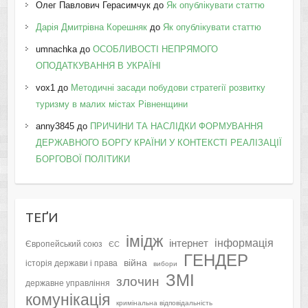
Олег Павлович Герасимчук
до
Як опублікувати статтю
Дарія Дмитрівна Корешняк
до
Як опублікувати статтю
umnachka
до
ОСОБЛИВОСТІ НЕПРЯМОГО
ОПОДАТКУВАННЯ В УКРАЇНІ
vox1
до
Методичні засади побудови стратегії розвитку
туризму в малих містах Рівненщини
anny3845
до
ПРИЧИНИ ТА НАСЛІДКИ ФОРМУВАННЯ
ДЕРЖАВНОГО БОРГУ КРАЇНИ У КОНТЕКСТІ РЕАЛІЗАЦІЇ
БОРГОВОЇ ПОЛІТИКИ
ТЕҐИ
імідж
інформація
інтернет
Європейський союз
ЄС
ГЕНДЕР
війна
історія держави і права
вибори
ЗМІ
злочин
державне управління
комунікація
кримінальна відповідальність