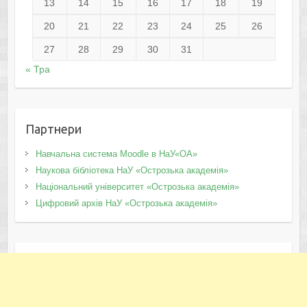
13
14
15
16
17
18
19
20
21
22
23
24
25
26
27
28
29
30
31
« Тра
Партнери
Навчальна система Moodle в НаУ«ОА»
Наукова бібліотека НаУ «Острозька академія»
Національний університет «Острозька академія»
Цифровий архів НаУ «Острозька академія»