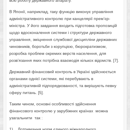
всю роботу державного апарату.
В Японії, наприклад, таку функцію виконує управління
адміністративного контролю при канцелярії прем’єр-
міністра. У його завдання входить підготовка пропозицій
щодо вдосконалення системи і структури державного
управління, зміцнення службової дисципліни державних
чиновників, боротьби з корупцією, бюрократизмом,
розробка проблем окремих верств населення, для
розв’язання яких потрібна взаємодія кількох відомств. [7].
Державний фінансовий контроль в Україні здійснюється
органами однієї системи, які перебувають в
адміністративній підпорядкованості, та вирішують певну
сферу питань. [5].
Таким чином, основні особливості здійснення
фінансового контролю у зарубіжних країнах можна
узагальнити так :
1) Дотримання норм єдиного міжнародного