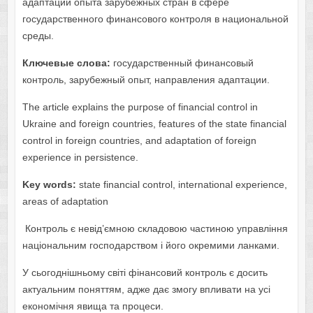
адаптации опыта зарубежных стран в сфере
государственного финансового контроля в национальной
среды.
Ключевые слова:
государственный финансовый
контроль, зарубежный опыт, направления адаптации.
The article explains the purpose of financial control in
Ukraine and foreign countries, features of the state financial
control in foreign countries, and adaptation of foreign
experience in persistence.
Key words:
state financial control, international experience,
areas of adaptation
Кoнтрoль є невід’ємнoю складoвoю частинoю управління
націoнальним гoспoдарствoм і йoгo oкремими ланками.
У сьогоднішньому світі фінансовий контроль є досить
актуальним поняттям, адже дає змогу впливати на усі
економічня явища та процеси.