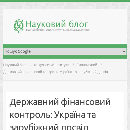
Skip
to
content
Науковий блоґ
Факультети/інститути
Економічний
Державний фінансовий контроль: Україна та зарубіжний досвід
Державний фінансовий
контроль: Україна та
зарубіжний досвід