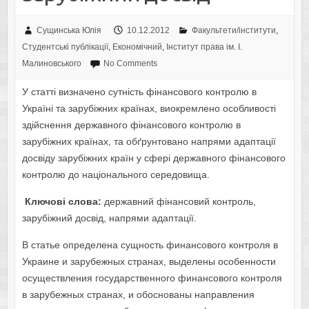
Сущинська Юлія
10.12.2012
Факультети/інститути
,
Студентські публікації
,
Економічний
,
Інститут права ім. І.
Малиновського
No Comments
У статті визначено сутність фінансового контролю в
Україні та зарубіжних країнах, виокремлено особливості
здійснення державного фінансового контролю в
зарубіжних країнах, та обґрунтовано напрями адаптації
досвіду зарубіжних країн у сфері державного фінансового
контролю до національного середовища.
Ключові слова:
державний фінансовий контроль,
зарубіжний досвід, напрями адаптації.
В статье определена сущность финансового контроля в
Украине и зарубежных странах, выделены особенности
осуществления государственного финансового контроля
в зарубежных странах, и обоснованы направления