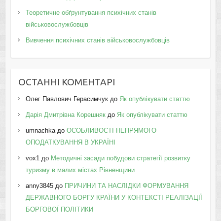
Теоретичне обґрунтування психічних станів
військовослужбовців
Вивчення психічних станів військовослужбовців
ОСТАННІ КОМЕНТАРІ
Олег Павлович Герасимчук
до
Як опублікувати статтю
Дарія Дмитрівна Корешняк
до
Як опублікувати статтю
umnachka
до
ОСОБЛИВОСТІ НЕПРЯМОГО
ОПОДАТКУВАННЯ В УКРАЇНІ
vox1
до
Методичні засади побудови стратегії розвитку
туризму в малих містах Рівненщини
anny3845
до
ПРИЧИНИ ТА НАСЛІДКИ ФОРМУВАННЯ
ДЕРЖАВНОГО БОРГУ КРАЇНИ У КОНТЕКСТІ РЕАЛІЗАЦІЇ
БОРГОВОЇ ПОЛІТИКИ