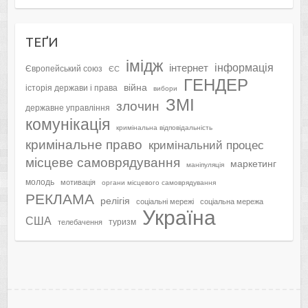
ТЕҐИ
імідж
інформація
інтернет
Європейський союз
ЄС
ГЕНДЕР
війна
історія держави і права
вибори
ЗМІ
злочин
державне управління
комунікація
кримінальна відповідальність
кримінальне право
кримінальний процес
місцеве самоврядування
маркетинг
маніпуляція
молодь
мотивація
органи місцевого самоврядування
РЕКЛАМА
релігія
соціальні мережі
соціальна мережа
Україна
США
туризм
телебачення