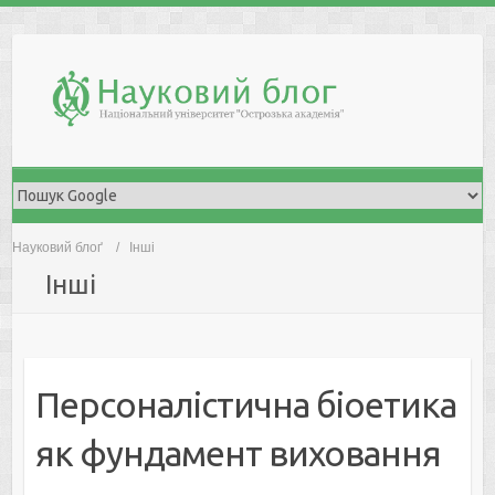
Skip
to
content
Науковий блоґ
Інші
Інші
Персоналістична біоетика
як фундамент виховання