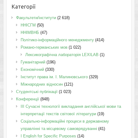
Категорії
Факультети/інститути
(2 618)
ННІСГМ
(50)
ННІМВНБ
(47)
Політико-інформаційного менеджменту
(414)
Романо-германських мов
(1 022)
Лексикографічна лабораторія LEXILAB
(1)
Гуманітарний
(196)
Економічний
(330)
Інститут права ім. І. Малиновського
(329)
Міжнародних відносин
(121)
Студентські публікації
(1 023)
Конференції
(848)
III Сучасні технології викладання англійської мови та
інтерпретації текстів світової літератури
(19)
Соціально-інформаційні процеси в державному
управлінні та місцевому самоврядуванні
(41)
І English for Specific Purposes
(14)