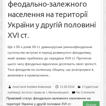
феодально-залежного
населення на території
України у другій половині
XVI ст.
Ще з 30-х років XII ст. давньоруське ранньофеодальне
суспільство вступає в період розвинутого феодалізму,
який триває приблизно до середини XVII ст. Протягом
цього часу феодальні відносини досягають своєї зрілості.
Тиск феодалів на селянську общину, що розгорнувся в,
виявлявся в привласненні…
Анастасія Ігорівна Ковальчук
21.06.2016
Студентські
публікації
,
Інститут права ім. І. Малиновського
No Comments
Правовий статус феодально-залежного населення на
території України у другій половині XVI ст.
більше