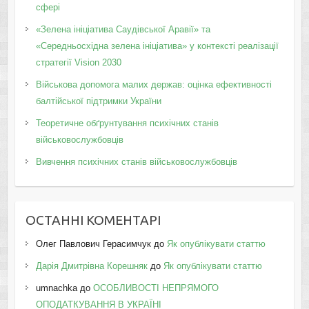
сфері
«Зелена ініціатива Саудівської Аравії» та
«Середньосхідна зелена ініціатива» у контексті реалізації
стратегії Vision 2030
Військова допомога малих держав: оцінка ефективності
балтійської підтримки України
Теоретичне обґрунтування психічних станів
військовослужбовців
Вивчення психічних станів військовослужбовців
ОСТАННІ КОМЕНТАРІ
Олег Павлович Герасимчук
до
Як опублікувати статтю
Дарія Дмитрівна Корешняк
до
Як опублікувати статтю
umnachka
до
ОСОБЛИВОСТІ НЕПРЯМОГО
ОПОДАТКУВАННЯ В УКРАЇНІ