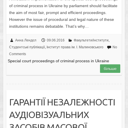
of criminal process in Ukraine by parliament should facilitate
the aim of most fair, prompt and efficient proceedings.
However the issue of procedural and legal nature of these
institutions remains debatable. That’s why…
Анна Лендєл
09.06.2016
Факультети/інститути
,
Студентські публікації
,
Інститут права ім. І. Малиновського
No
Comments
Special court proceedings of criminal process in Ukraine
більше
ГАРАНТІЇ НЕЗАЛЕЖНОСТІ
АУДІОВІЗУАЛЬНИХ
ЗАСОБІВ МАСОВОЇ