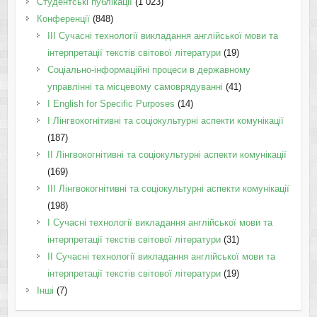
Студентські публікації
(1 023)
Конференції
(848)
III Сучасні технології викладання англійської мови та
інтерпретації текстів світової літератури
(19)
Соціально-інформаційні процеси в державному
управлінні та місцевому самоврядуванні
(41)
І English for Specific Purposes
(14)
I Лінгвокогнітивні та соціокультурні аспекти комунікації
(187)
IІ Лінгвокогнітивні та соціокультурні аспекти комунікації
(169)
IІI Лінгвокогнітивні та соціокультурні аспекти комунікації
(198)
I Cучасні технології викладання англійської мови та
інтерпретації текстів світової літератури
(31)
II Cучасні технології викладання англійської мови та
інтерпретації текстів світової літератури
(19)
Інші
(7)