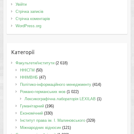
Увійти
Стрічка записів
Стрічка коментарів
WordPress.org
Категорії
Факультети/інститути
(2 618)
ННІСГМ
(50)
ННІМВНБ
(47)
Політико-інформаційного менеджменту
(414)
Романо-германських мов
(1 022)
Лексикографічна лабораторія LEXILAB
(1)
Гуманітарний
(196)
Економічний
(330)
Інститут права ім. І. Малиновського
(329)
Міжнародних відносин
(121)