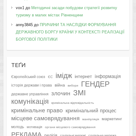
vox1
до
Методичні засади побудови стратегії розвитку
туризму в малих містах Рівненщини
anny3845
до
ПРИЧИНИ ТА НАСЛІДКИ ФОРМУВАННЯ
ДЕРЖАВНОГО БОРГУ КРАЇНИ У КОНТЕКСТІ РЕАЛІЗАЦІЇ
БОРГОВОЇ ПОЛІТИКИ
ТЕҐИ
імідж
інформація
інтернет
Європейський союз
ЄС
ГЕНДЕР
війна
історія держави і права
вибори
ЗМІ
злочин
державне управління
комунікація
кримінальна відповідальність
кримінальне право
кримінальний процес
місцеве самоврядування
маркетинг
маніпуляція
молодь
мотивація
органи місцевого самоврядування
РЕКЛАМА
релігія
соціальні мережі
соціальна мережа