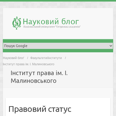
Skip
to
content
Науковий блоґ
Факультети/інститути
Інститут права ім. І. Малиновського
Інститут права ім. І.
Малиновського
Правовий статус