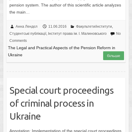
pension system. The author of this scientific article analyzes
the main…
Анна Лендєл
11.06.2016
Факультети/інститути
,
Студентські публікації
,
Інститут права ім. І. Малиновського
No
Comments
The Legal and Practical Aspects of the Pension Reform in
Ukraine
більше
Special court proceedings
of criminal process in
Ukraine
Annotation: Implementation of the special court proceedings