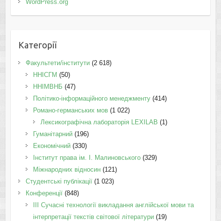
WordPress.org
Категорії
Факультети/інститути
(2 618)
ННІСГМ
(50)
ННІМВНБ
(47)
Політико-інформаційного менеджменту
(414)
Романо-германських мов
(1 022)
Лексикографічна лабораторія LEXILAB
(1)
Гуманітарний
(196)
Економічний
(330)
Інститут права ім. І. Малиновського
(329)
Міжнародних відносин
(121)
Студентські публікації
(1 023)
Конференції
(848)
III Сучасні технології викладання англійської мови та
інтерпретації текстів світової літератури
(19)