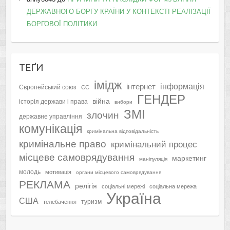
ДЕРЖАВНОГО БОРГУ КРАЇНИ У КОНТЕКСТІ РЕАЛІЗАЦІЇ
БОРГОВОЇ ПОЛІТИКИ
ТЕҐИ
імідж
інформація
інтернет
Європейський союз
ЄС
ГЕНДЕР
війна
історія держави і права
вибори
ЗМІ
злочин
державне управління
комунікація
кримінальна відповідальність
кримінальне право
кримінальний процес
місцеве самоврядування
маркетинг
маніпуляція
молодь
мотивація
органи місцевого самоврядування
РЕКЛАМА
релігія
соціальні мережі
соціальна мережа
Україна
США
туризм
телебачення