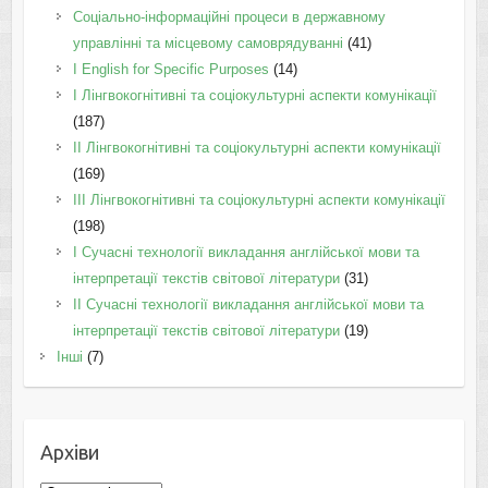
Соціально-інформаційні процеси в державному
управлінні та місцевому самоврядуванні
(41)
І English for Specific Purposes
(14)
I Лінгвокогнітивні та соціокультурні аспекти комунікації
(187)
IІ Лінгвокогнітивні та соціокультурні аспекти комунікації
(169)
IІI Лінгвокогнітивні та соціокультурні аспекти комунікації
(198)
I Cучасні технології викладання англійської мови та
інтерпретації текстів світової літератури
(31)
II Cучасні технології викладання англійської мови та
інтерпретації текстів світової літератури
(19)
Інші
(7)
Архіви