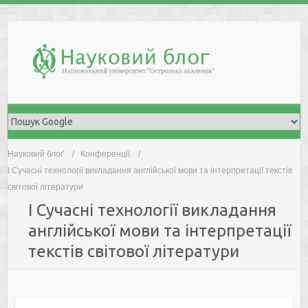
Skip
to
content
Науковий блоґ
Конференції
I Cучасні технології викладання англійської мови та інтерпретації текстів
світової літератури
I Cучасні технології викладання
англійської мови та інтерпретації
текстів світової літератури