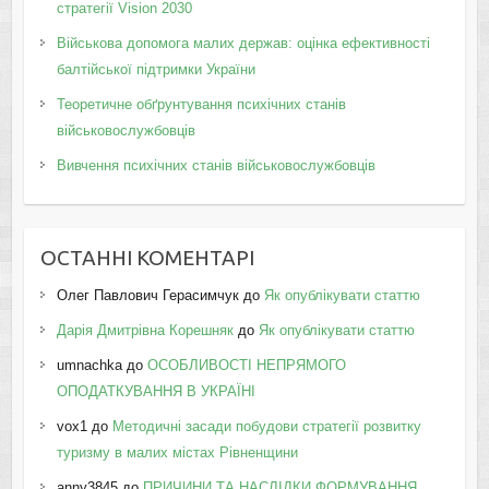
стратегії Vision 2030
Військова допомога малих держав: оцінка ефективності
балтійської підтримки України
Теоретичне обґрунтування психічних станів
військовослужбовців
Вивчення психічних станів військовослужбовців
ОСТАННІ КОМЕНТАРІ
Олег Павлович Герасимчук
до
Як опублікувати статтю
Дарія Дмитрівна Корешняк
до
Як опублікувати статтю
umnachka
до
ОСОБЛИВОСТІ НЕПРЯМОГО
ОПОДАТКУВАННЯ В УКРАЇНІ
vox1
до
Методичні засади побудови стратегії розвитку
туризму в малих містах Рівненщини
anny3845
до
ПРИЧИНИ ТА НАСЛІДКИ ФОРМУВАННЯ