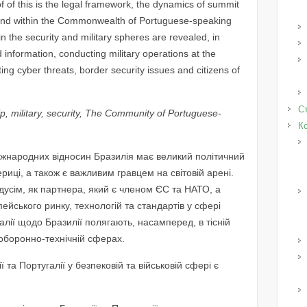
f of this is the legal framework, the dynamics of summit
 and within the Commonwealth of Portuguese-speaking
n the security and military spheres are revealed, in
 information, conducting military operations at the
ting cyber threats, border security issues and citizens of
Ст
hip, military, security, The Community of Portuguese-
К
іжнародних відносин Бразилія має великий політичний
риці, а також є важливим гравцем на світовій арені.
дусім, як партнера, який є членом ЄС та НАТО, а
пейського ринку, технологій та стандартів у сфері
алії щодо Бразилії полягають, насамперед, в тісній
 оборонно-технічній сферах.
 та Португалії у безпековій та військовій сфері є