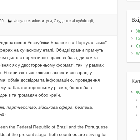
Вхі
20
Факультети/інститути
,
Студентські публікації
,
Ув
Ст
 Федеративної Республіки Бразилія та Португальської
Ст
 сферах на сучасному етапі. Обидві країни прагнуть
W
нням цього є нормативно-правова база, динаміка
внях як у двосторонньому форматі, так і у рамках
. Розкриваються ключові аспекти співпраці у
рема: обмін досвідом та інформацією, проведення
Кат
ому та багатосторонньому рівнях, боротьба з
Фа
донів та громадян обох країн.
ія, партнерство, військова сфера, безпека,
аїн.
tween the Federal Republic of Brazil and the Portuguese
elds at the present stage. Both countries are striving for