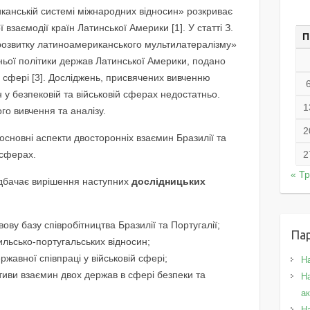
иканській системі міжнародних відносин» розкриває
взаємодії країн Латинської Америки [1]. У статті З.
П
розвитку латиноамериканського мультилатералізму»
ньої політики держав Латинської Америки, подано
 сфері [3]. Досліджень, присвячених вивченню
 у безпековій та військовій сферах недостатньо.
1
го вивчення та аналізу.
2
основні аспекти двосторонніх взаємин Бразилії та
 сферах.
2
« Т
дбачає вирішення наступних
дослідницьких
ву базу співробітництва Бразилії та Португалії;
Па
ильсько-португальських відносин;
ржавної співпраці у військовій сфері;
Н
иви взаємин двох держав в сфері безпеки та
На
а
Н