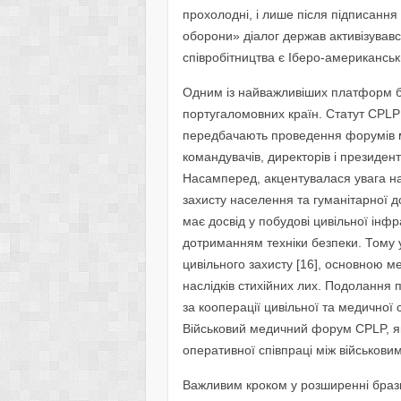
прохолодні, і лише після підписання 
оборони» діалог держав активізував
співробітництва є Іберо-американсь
Одним із найважливіших платформ бр
португаломовних країн. Статут CPLP 
передбачають проведення форумів мін
командувачів, директорів і президент
Насамперед, акцентувалася увага на
захисту населення та гуманітарної 
має досвід у побудові цивільної інфр
дотриманням техніки безпеки. Тому 
цивільного захисту [16], основною ме
наслідків стихійних лих. Подолання 
за кооперації цивільної та медичної
Військовий медичний форум CPLP, як
оперативної співпраці між військови
Важливим кроком у розширенні брази