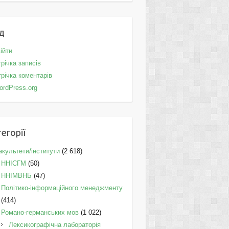
д
ійти
річка записів
річка коментарів
ordPress.org
егорії
культети/інститути
(2 618)
ННІСГМ
(50)
ННІМВНБ
(47)
Політико-інформаційного менеджменту
(414)
Романо-германських мов
(1 022)
Лексикографічна лабораторія