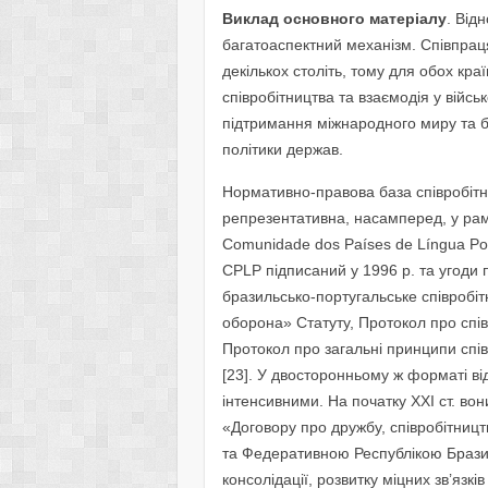
Виклад основного матеріалу
. Від
багатоаспектний механізм. Співпрац
декількох століть, тому для обох кр
співробітництва та взаємодія у війсь
підтримання міжнародного миру та 
політики держав.
Нормативно-правова база співробітни
репрезентативна, насамперед, у рам
Comunidade dos Países de Língua P
CPLP підписаний у 1996 р. та угоди 
бразильсько-португальське співробі
оборона» Статуту, Протокол про співр
Протокол про загальні принципи спі
[23]. У двосторонньому ж форматі в
інтенсивними. На початку ХХІ ст. вон
«Договору про дружбу, співробітницт
та Федеративною Республікою Бразилі
консолідації, розвитку міцних зв’язк