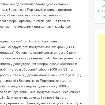
носини між державами завжди дуже складний і
а
я між Бразилією і Португалією триває протягом
Ц
аїн особливо важливим є безпековий вимір
а
ковій сфері. Гармонійне співіснування країн та
безпеки – є головними принципами зовнішньої
цтва Бразилії та Португалії достатньо
ках Співдружності португаломовних країн (CPLP,
ortuguesa). Основоположним документом є Статут
прийняті членами організації [24]. Значно розширили
тництво у досліджуваних сферах розділ «Безпека й
обітництво в оборонній сфері (2006 р.) [21] та
вробітництва між Державами-членами CPLP (2013 р.)
ідносини між Бразилією та Португалією є менш
и були зміцнені завдяки підписанню у 2000 р.
во та консультації» між Португальською Республікою
я. Документ утвердив цілі та необхідність
ів між державами. Однак, відносини в цих сферах були