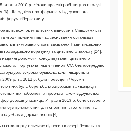
5 жовтня 2010 р. «Угоди про співробітництво в галузі
ся [6]. Ще однією платформою міждержавного
кий форум кіберзахисту.
азильсько-португальських відносин є Співдружність
та угоди прийняті під час заснування організації
істрів внутрішніх справ, засідання Ради військових
ів громадського порятунку та цивільного захисту [24].
 наданні допомоги, консультуванні, цивільного
допомоги. Португалія, яка є членом ЄС, безпосередньо
аструктури, зокрема будівель, шкіл, лікарень із
у 2009 р. та 2012 р. були проведені Форуми
тою яких була боротьба із загрозами та ліквідація
потенційних небезпек та проблем також відбувається
 сфер держав-учасниць. У травні 2013 р. було створено
ий був призначений для сприяння стратегічної та
ми службами держав-членів [4].
льсько-португальських відносин в сфері безпеки та