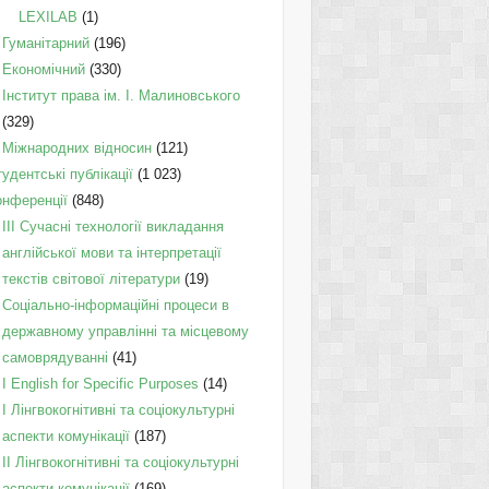
LEXILAB
(1)
Гуманітарний
(196)
Економічний
(330)
Інститут права ім. І. Малиновського
(329)
Міжнародних відносин
(121)
удентські публікації
(1 023)
онференції
(848)
III Сучасні технології викладання
англійської мови та інтерпретації
текстів світової літератури
(19)
Соціально-інформаційні процеси в
державному управлінні та місцевому
самоврядуванні
(41)
І English for Specific Purposes
(14)
I Лінгвокогнітивні та соціокультурні
аспекти комунікації
(187)
IІ Лінгвокогнітивні та соціокультурні
аспекти комунікації
(169)