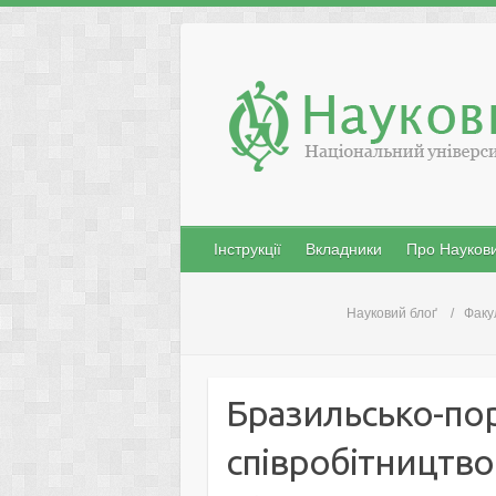
Skip
to
content
Інструкції
Вкладники
Про Наукови
Науковий блоґ
Факу
Бразильсько-по
співробітництво 