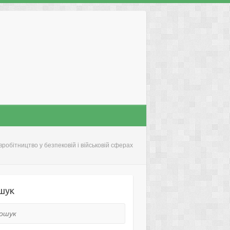
робітництво у безпековій і військовій сферах
шук
ук