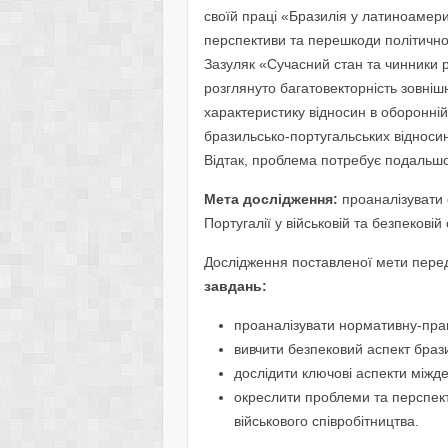
своїй праці «Бразилія у латиноамер
перспективи та перешкоди політичної 
Зазуляк «Сучасний стан та чинники 
розглянуто багатовекторність зовніш
характеристику відносин в оборонній
бразильсько-португальських відносин
Відтак, проблема потребує подальшо
Мета дослідження:
проаналізувати 
Португалії у військовій та безпековій
Дослідження поставленої мети пере
завдань:
проаналізувати нормативну-право
вивчити безпековий аспект браз
дослідити ключові аспекти міжде
окреслити проблеми та перспект
військового співробітництва.