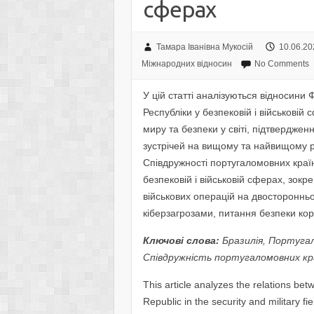
сферах
Тамара Іванівна Мукосій
10.06.20
Міжнародних відносин
No Comments
У цій статті аналізуються відносини
Республіки у безпековій і військовій
миру та безпеки у світі, підтвердже
зустрічей на вищому та найвищому рі
Співдружності португаломовних країн
безпековій і військовій сферах, зок
військових операцій на двостороннь
кіберзагрозами, питання безпеки кор
Ключові слова:
Бразилія, Португал
Співдружність португаломовних кр
This article analyzes the relations be
Republic in the security and military fi