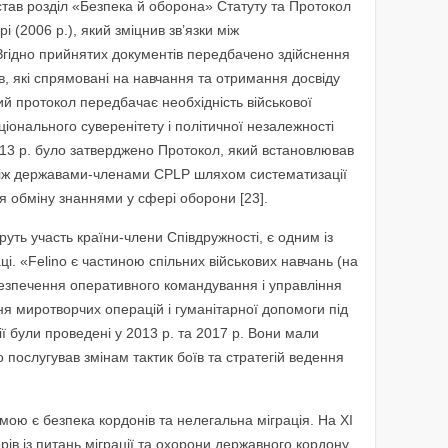
став розділ «Безпека й оборона» Статуту та Протокол
і (2006 р.), який зміцнив зв’язки між
гідно прийнятих документів передбачено здійснення
ів, які спрямовані на навчання та отримання досвіду
й протокол передбачає необхідність військової
ціонального суверенітету і політичної незалежності
013 р. було затверджено Протокол, який встановлював
 між державами-членами CPLP шляхом систематизації
я обміну знаннями у сфері оборони [23].
руть участь країни-члени Співдружності, є одним із
. «Felino є частиною спільних військових навчань (на
забезпечення оперативного командування і управління
ня миротворчих операцій і гуманітарної допомоги під
ії були проведені у 2013 р. та 2017 р. Вони мали
 послугував змінам тактик боїв та стратегій ведення
ю є безпека кордонів та нелегальна міграція. На XI
рів із питань міграції та охорони державного кордону,