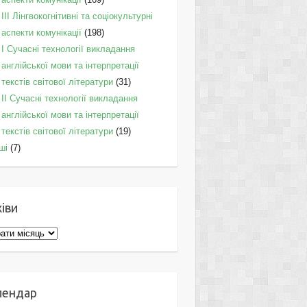
IІI Лінгвокогнітивні та соціокультурні
аспекти комунікації
(198)
I Cучасні технології викладання
англійської мови та інтерпретації
текстів світової літератури
(31)
II Cучасні технології викладання
англійської мови та інтерпретації
текстів світової літератури
(19)
ші
(7)
іви
ви
лендар