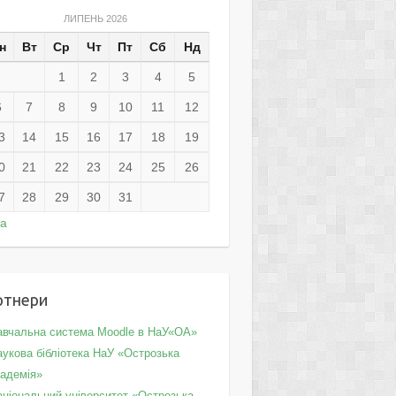
ЛИПЕНЬ 2026
н
Вт
Ср
Чт
Пт
Сб
Нд
1
2
3
4
5
6
7
8
9
10
11
12
3
14
15
16
17
18
19
0
21
22
23
24
25
26
7
28
29
30
31
ра
ртнери
авчальна система Moodle в НаУ«ОА»
укова бібліотека НаУ «Острозька
кадемія»
аціональний університет «Острозька