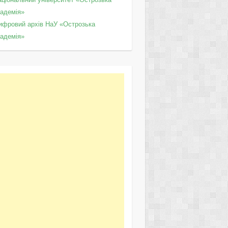
кадемія»
ифровий архів НаУ «Острозька
кадемія»