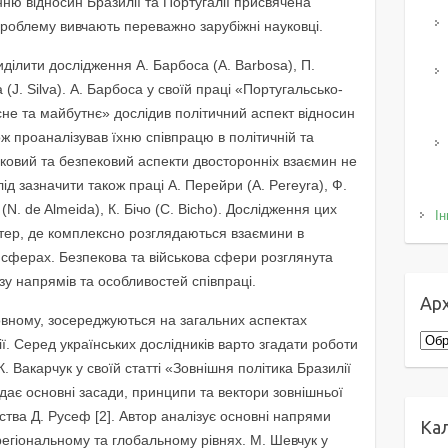
ню відносин Бразилії та Португалії присвячена
 проблему вивчають переважно зарубіжні науковці.
иділити дослідження А. Барбоса (A. Barbosa), П.
(J. Silva). А. Барбоса у своїй праці «Португальсько-
сне та майбутнє» дослідив політичний аспект відносин
ож проаналізував їхню співпрацю в політичній та
ьковий та безпековий аспекти двосторонніх взаємин не
ід зазначити також праці А. Перейри (A. Pereyra), Ф.
(N. de Almeida), К. Бічо (C. Bicho). Дослідження цих
Ін
тер, де комплексно розглядаються взаємини в
ій сферах. Безпекова та військова сфери розглянута
зу напрямів та особливостей співпраці.
Арх
новному, зосереджуються на загальних аспектах
Архі
ії. Серед українських дослідників варто згадати роботи
К. Вакарчук у своїй статті «Зовнішня політика Бразилії
дає основні засади, принципи та вектори зовнішньої
ства Д. Русеф [2]. Автор аналізує основні напрями
Ка
регіональному та глобальному рівнях. М. Шевчук у