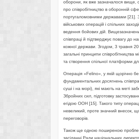
оборони, як вже зазначалося вище, 
про співробітництво в оборонній сфер
португаломовними державами [21]. З
військових операцій і спільних заход
ведення бойових дій. Вищезазначени
співпраці й підтверджує повагу до на
кожної держави. Згодом, 3 травня 2
загальні принципи співробітництва
та створення спільної платформи дл
Операція «Felino», у якій щорічно бе
фундаментальних досягнень співпраці
суші і на морі), які мають на меті 
Збройних сил, підготовку застосуван
егідою ООН [15]. Такого типу операц
невеликий, проте значний внесок, що
переговорів.
Також ще одною поширеною проблемо
засіданні Ради національних директо