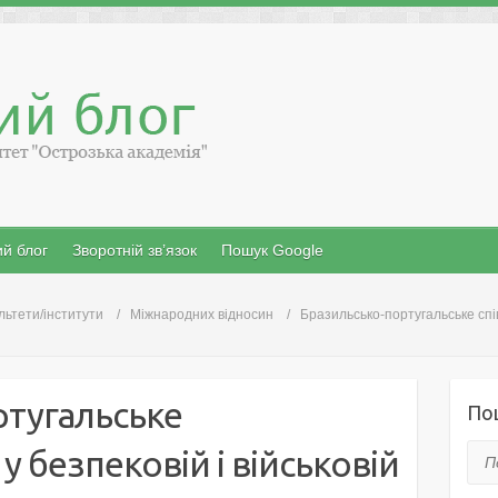
й блог
Зворотній зв’язок
Пошук Google
льтети/інститути
Міжнародних відносин
Бразильсько-португальське спів
ртугальське
По
у безпековій і військовій
Пош