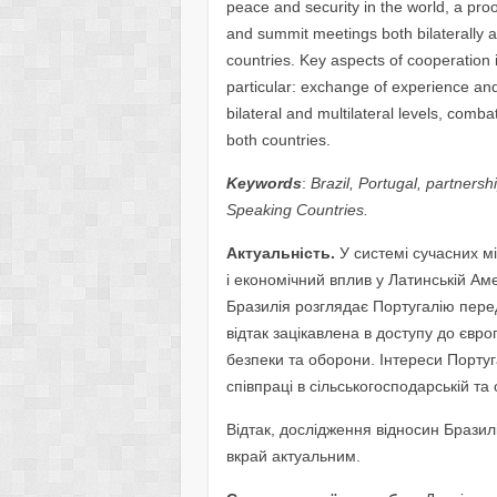
peace and security in the world, a proo
and summit meetings both bilaterally
countries. Key aspects of cooperation i
particular: exchange of experience and
bilateral and multilateral levels, comba
both countries.
Keywords
:
Brazil, Portugal, partners
Speaking Countries.
Актуальність.
У системі сучасних м
і економічний вплив у Латинській Аме
Бразилія розглядає Португалію пере
відтак зацікавлена в доступу до євро
безпеки та оборони. Інтереси Португ
співпраці в сільськогосподарській та
Відтак, дослідження відносин Бразилії
вкрай актуальним.