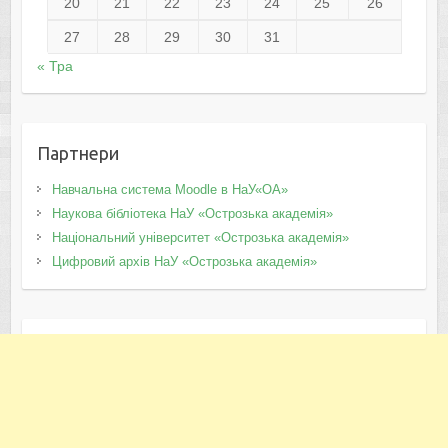
20
21
22
23
24
25
26
27
28
29
30
31
« Тра
Партнери
Навчальна система Moodle в НаУ«ОА»
Наукова бібліотека НаУ «Острозька академія»
Національний університет «Острозька академія»
Цифровий архів НаУ «Острозька академія»