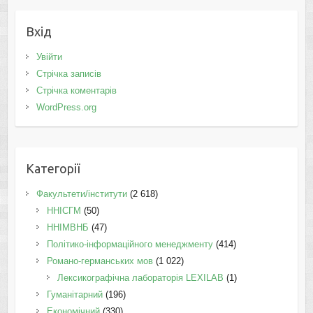
Вхід
Увійти
Стрічка записів
Стрічка коментарів
WordPress.org
Категорії
Факультети/інститути
(2 618)
ННІСГМ
(50)
ННІМВНБ
(47)
Політико-інформаційного менеджменту
(414)
Романо-германських мов
(1 022)
Лексикографічна лабораторія LEXILAB
(1)
Гуманітарний
(196)
Економічний
(330)