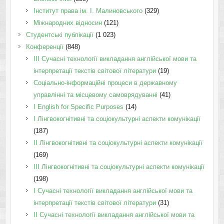
Інститут права ім. І. Малиновського
(329)
Міжнародних відносин
(121)
Студентські публікації
(1 023)
Конференції
(848)
III Сучасні технології викладання англійської мови та
інтерпретації текстів світової літератури
(19)
Соціально-інформаційні процеси в державному
управлінні та місцевому самоврядуванні
(41)
І English for Specific Purposes
(14)
I Лінгвокогнітивні та соціокультурні аспекти комунікації
(187)
IІ Лінгвокогнітивні та соціокультурні аспекти комунікації
(169)
IІI Лінгвокогнітивні та соціокультурні аспекти комунікації
(198)
I Cучасні технології викладання англійської мови та
інтерпретації текстів світової літератури
(31)
II Cучасні технології викладання англійської мови та