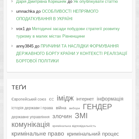
Дарія Дмитрівна Корешняк
до
Як опублікувати статтю
umnachka
до
ОСОБЛИВОСТІ НЕПРЯМОГО
ОПОДАТКУВАННЯ В УКРАЇНІ
vox1
до
Методичні засади побудови стратегії розвитку
туризму в малих містах Рівненщини
anny3845
до
ПРИЧИНИ ТА НАСЛІДКИ ФОРМУВАННЯ
ДЕРЖАВНОГО БОРГУ КРАЇНИ У КОНТЕКСТІ РЕАЛІЗАЦІЇ
БОРГОВОЇ ПОЛІТИКИ
ТЕҐИ
імідж
інформація
інтернет
Європейський союз
ЄС
ГЕНДЕР
війна
історія держави і права
вибори
ЗМІ
злочин
державне управління
комунікація
кримінальна відповідальність
кримінальне право
кримінальний процес