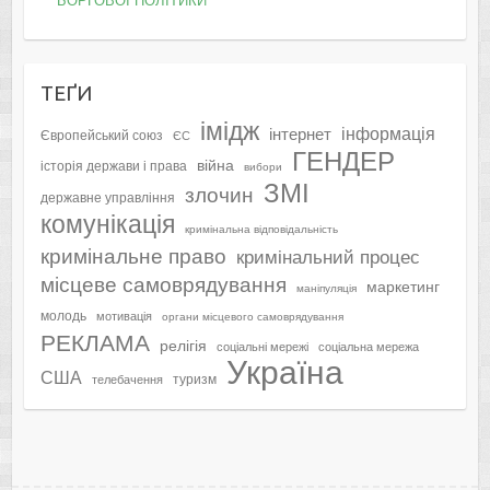
БОРГОВОЇ ПОЛІТИКИ
ТЕҐИ
імідж
інформація
інтернет
Європейський союз
ЄС
ГЕНДЕР
війна
історія держави і права
вибори
ЗМІ
злочин
державне управління
комунікація
кримінальна відповідальність
кримінальне право
кримінальний процес
місцеве самоврядування
маркетинг
маніпуляція
молодь
мотивація
органи місцевого самоврядування
РЕКЛАМА
релігія
соціальні мережі
соціальна мережа
Україна
США
туризм
телебачення