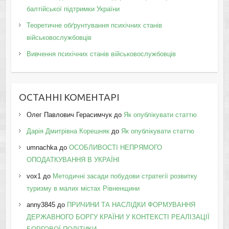
балтійської підтримки України
Теоретичне обґрунтування психічних станів
військовослужбовців
Вивчення психічних станів військовослужбовців
ОСТАННІ КОМЕНТАРІ
Олег Павлович Герасимчук
до
Як опублікувати статтю
Дарія Дмитрівна Корешняк
до
Як опублікувати статтю
umnachka
до
ОСОБЛИВОСТІ НЕПРЯМОГО
ОПОДАТКУВАННЯ В УКРАЇНІ
vox1
до
Методичні засади побудови стратегії розвитку
туризму в малих містах Рівненщини
anny3845
до
ПРИЧИНИ ТА НАСЛІДКИ ФОРМУВАННЯ
ДЕРЖАВНОГО БОРГУ КРАЇНИ У КОНТЕКСТІ РЕАЛІЗАЦІЇ