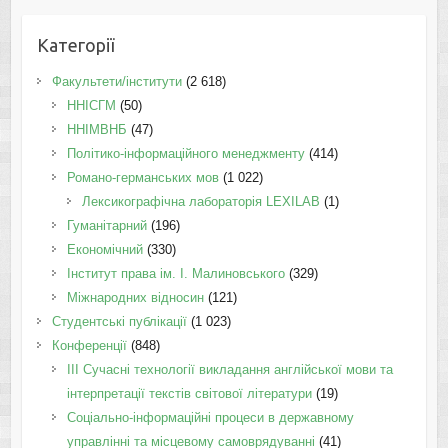
Категорії
Факультети/інститути
(2 618)
ННІСГМ
(50)
ННІМВНБ
(47)
Політико-інформаційного менеджменту
(414)
Романо-германських мов
(1 022)
Лексикографічна лабораторія LEXILAB
(1)
Гуманітарний
(196)
Економічний
(330)
Інститут права ім. І. Малиновського
(329)
Міжнародних відносин
(121)
Студентські публікації
(1 023)
Конференції
(848)
III Сучасні технології викладання англійської мови та
інтерпретації текстів світової літератури
(19)
Соціально-інформаційні процеси в державному
управлінні та місцевому самоврядуванні
(41)