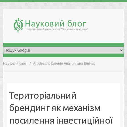
Skip
to
content
Науковий блоґ
Articles by: Євгенія Анатоліївна Вінічук
Територіальний
брендинг як механізм
посилення інвестиційної