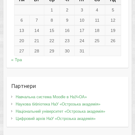
1
2
3
4
5
6
7
8
9
10
11
12
13
14
15
16
17
18
19
20
21
22
23
24
25
26
27
28
29
30
31
« Тра
Партнери
Навчальна система Moodle в НаУ«ОА»
Наукова бібліотека НаУ «Острозька академія»
Національний університет «Острозька академія»
Цифровий архів НаУ «Острозька академія»