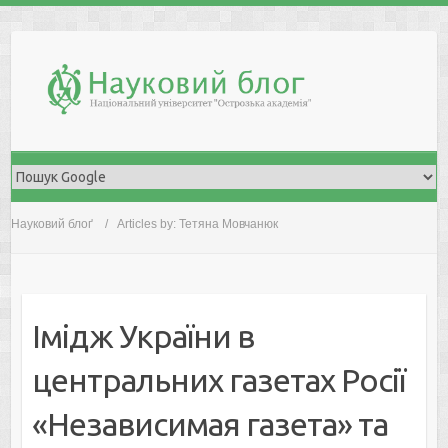
Skip
to
content
Науковий блоґ
Articles by: Тетяна Мовчанюк
Імідж України в
центральних газетах Росії
«Независимая газета» та