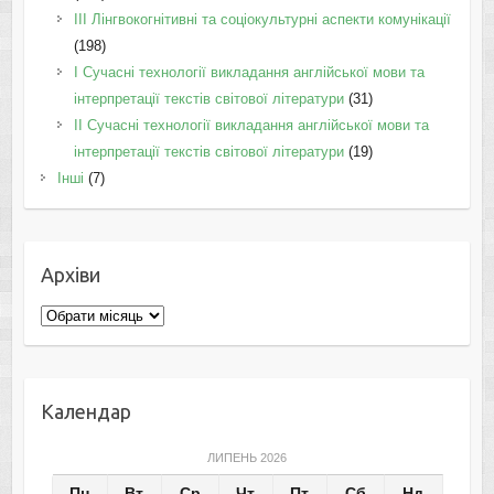
IІI Лінгвокогнітивні та соціокультурні аспекти комунікації
(198)
I Cучасні технології викладання англійської мови та
інтерпретації текстів світової літератури
(31)
II Cучасні технології викладання англійської мови та
інтерпретації текстів світової літератури
(19)
Інші
(7)
Архіви
Архіви
Календар
ЛИПЕНЬ 2026
Пн
Вт
Ср
Чт
Пт
Сб
Нд