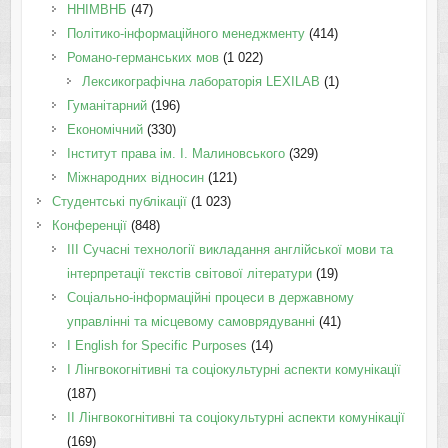
ННІМВНБ
(47)
Політико-інформаційного менеджменту
(414)
Романо-германських мов
(1 022)
Лексикографічна лабораторія LEXILAB
(1)
Гуманітарний
(196)
Економічний
(330)
Інститут права ім. І. Малиновського
(329)
Міжнародних відносин
(121)
Студентські публікації
(1 023)
Конференції
(848)
III Сучасні технології викладання англійської мови та
інтерпретації текстів світової літератури
(19)
Соціально-інформаційні процеси в державному
управлінні та місцевому самоврядуванні
(41)
І English for Specific Purposes
(14)
I Лінгвокогнітивні та соціокультурні аспекти комунікації
(187)
IІ Лінгвокогнітивні та соціокультурні аспекти комунікації
(169)