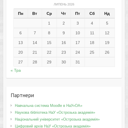
ЛИПЕНЬ 2026
Пн
Вт
Ср
Чт
Пт
Сб
Нд
1
2
3
4
5
6
7
8
9
10
11
12
13
14
15
16
17
18
19
20
21
22
23
24
25
26
27
28
29
30
31
« Тра
Партнери
Навчальна система Moodle в НаУ«ОА»
Наукова бібліотека НаУ «Острозька академія»
Національний університет «Острозька академія»
Цифровий архів НаУ «Острозька академія»