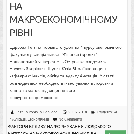
НА
МАКРОЕКОНОМІЧНОМУ
РІВНІ
Царьова Тетяна Ігорівна студентка 4 курсу економічного
факультету, спеціальності “Фінанси і кредит”
Національний університет «Острозька академія»
Науковий керівник: Шулик Юлія Віталіївна доцент
кафедри фінансів, обліку та аудиту Анотація. У статті
розглядається необхідність інвестування в людський
капітал з метою підвищення його
конкурентоспроможності.…
Тетяна Ігорівна Царьова
20.02.2018
Студентські
публікації
,
Економічний
No Comments
ФАКТОРИ ВПЛИВУ НА ФОРМУВАННЯ ЛЮДСЬКОГО
КАПІТАЛУ НА МАКРОЕКОНОМІЧНОМУ РІВНІ