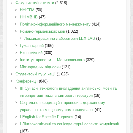
Факультети/інститути
(2 618)
ННІСГМ
(50)
ННІМВНБ
(47)
Політико-інформаційного менеджменту
(414)
Романо-германських мов
(1 022)
Лексикографічна лабораторія LEXILAB
(1)
Гуманітарний
(196)
Економічний
(330)
Інститут права ім. І. Малиновського
(329)
Міжнародних відносин
(121)
Студентські публікації
(1 023)
Конференції
(848)
III Сучасні технології викладання англійської мови та
інтерпретації текстів світової літератури
(19)
Соціально-інформаційні процеси в державному
управлінні та місцевому самоврядуванні
(41)
І English for Specific Purposes
(14)
I Лінгвокогнітивні та соціокультурні аспекти комунікації
(187)