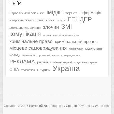
ТЕҐИ
імідж
інформація
інтернет
Європейський союз
ЄС
ГЕНДЕР
війна
історія держави і права
вибори
ЗМІ
злочин
державне управління
комунікація
кримінальна відповідальність
кримінальне право
кримінальний процес
місцеве самоврядування
маркетинг
маніпуляція
молодь
мотивація
органи місцевого самоврядування
РЕКЛАМА
релігія
соціальні мережі
соціальна мережа
Україна
США
туризм
телебачення
Copyright © 2026
Науковий блоґ
. Theme by
Colorlib
Powered by
WordPress