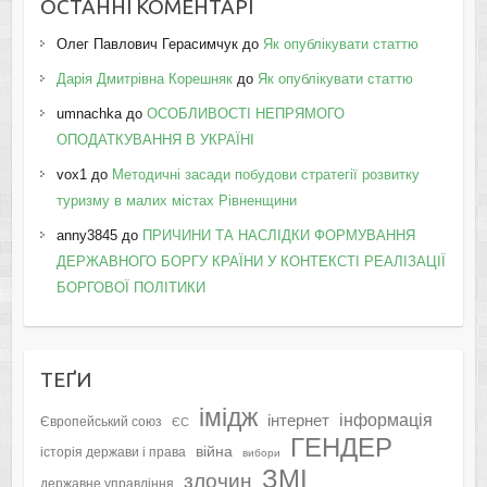
ОСТАННІ КОМЕНТАРІ
Олег Павлович Герасимчук
до
Як опублікувати статтю
Дарія Дмитрівна Корешняк
до
Як опублікувати статтю
umnachka
до
ОСОБЛИВОСТІ НЕПРЯМОГО
ОПОДАТКУВАННЯ В УКРАЇНІ
vox1
до
Методичні засади побудови стратегії розвитку
туризму в малих містах Рівненщини
anny3845
до
ПРИЧИНИ ТА НАСЛІДКИ ФОРМУВАННЯ
ДЕРЖАВНОГО БОРГУ КРАЇНИ У КОНТЕКСТІ РЕАЛІЗАЦІЇ
БОРГОВОЇ ПОЛІТИКИ
ТЕҐИ
імідж
інформація
інтернет
Європейський союз
ЄС
ГЕНДЕР
війна
історія держави і права
вибори
ЗМІ
злочин
державне управління