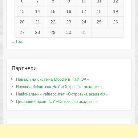
6
7
8
9
10
11
12
13
14
15
16
17
18
19
20
21
22
23
24
25
26
27
28
29
30
31
« Тра
Партнери
Навчальна система Moodle в НаУ«ОА»
Наукова бібліотека НаУ «Острозька академія»
Національний університет «Острозька академія»
Цифровий архів НаУ «Острозька академія»