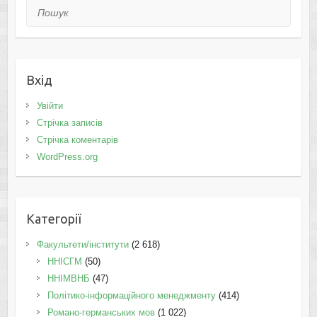
Пошук
Вхід
Увійти
Стрічка записів
Стрічка коментарів
WordPress.org
Категорії
Факультети/інститути
(2 618)
ННІСГМ
(50)
ННІМВНБ
(47)
Політико-інформаційного менеджменту
(414)
Романо-германських мов
(1 022)