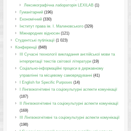
Лексикографічна лабораторія LEXILAB
(1)
Гуманітарний
(196)
Економічний
(330)
Інститут права ім. І. Малиновського
(329)
Міжнародних відносин
(121)
Студентські публікації
(1 023)
Конференції
(848)
III Сучасні технології викладання англійської мови та
інтерпретації текстів світової літератури
(19)
Соціально-інформаційні процеси в державному
управлінні та місцевому самоврядуванні
(41)
І English for Specific Purposes
(14)
I Лінгвокогнітивні та соціокультурні аспекти комунікації
(187)
IІ Лінгвокогнітивні та соціокультурні аспекти комунікації
(169)
IІI Лінгвокогнітивні та соціокультурні аспекти комунікації
(198)