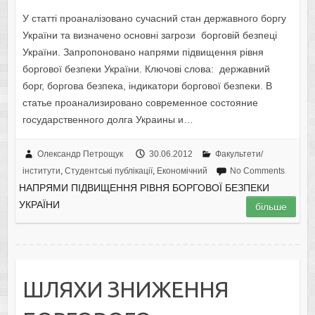
У статті проаналізовано сучасний стан державного боргу
України та визначено основні загрози борговій безпеці
України. Запропоновано напрями підвищення рівня
боргової безпеки України. Ключові слова: державний
борг, боргова безпека, індикатори боргової безпеки. В
статье проанализировано современное состояние
государственного долга Украины и…
Олександр Петрощук
30.06.2012
Факультети/
інститути
,
Студентські публікації
,
Економічний
No Comments
НАПРЯМИ ПІДВИЩЕННЯ РІВНЯ БОРГОВОЇ БЕЗПЕКИ
УКРАЇНИ
більше
ШЛЯХИ ЗНИЖЕННЯ