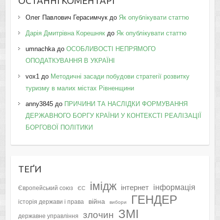
ОСТАННІ КОМЕНТАРІ
Олег Павлович Герасимчук
до
Як опублікувати статтю
Дарія Дмитрівна Корешняк
до
Як опублікувати статтю
umnachka
до
ОСОБЛИВОСТІ НЕПРЯМОГО
ОПОДАТКУВАННЯ В УКРАЇНІ
vox1
до
Методичні засади побудови стратегії розвитку
туризму в малих містах Рівненщини
anny3845
до
ПРИЧИНИ ТА НАСЛІДКИ ФОРМУВАННЯ
ДЕРЖАВНОГО БОРГУ КРАЇНИ У КОНТЕКСТІ РЕАЛІЗАЦІЇ
БОРГОВОЇ ПОЛІТИКИ
ТЕҐИ
імідж
інформація
інтернет
Європейський союз
ЄС
ГЕНДЕР
війна
історія держави і права
вибори
ЗМІ
злочин
державне управління