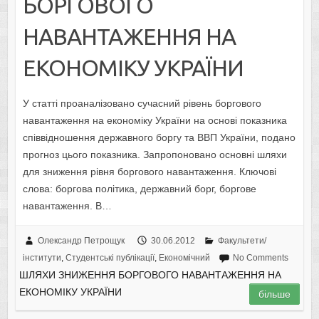
БОРГОВОГО
НАВАНТАЖЕННЯ НА
ЕКОНОМІКУ УКРАЇНИ
У статті проаналізовано сучасний рівень боргового
навантаження на економіку України на основі показника
співвідношення державного боргу та ВВП України, подано
прогноз цього показника. Запропоновано основні шляхи
для зниження рівня боргового навантаження. Ключові
слова: боргова політика, державний борг, боргове
навантаження. В…
Олександр Петрощук
30.06.2012
Факультети/
інститути
,
Студентські публікації
,
Економічний
No Comments
ШЛЯХИ ЗНИЖЕННЯ БОРГОВОГО НАВАНТАЖЕННЯ НА
ЕКОНОМІКУ УКРАЇНИ
більше