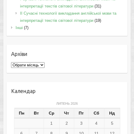
інтерпретації текстів світової літератури
(31)
II Cучасні технології викладання англійської мови та
інтерпретації текстів світової літератури
(19)
Інші
(7)
Архіви
Архіви
Календар
ЛИПЕНЬ 2026
Пн
Вт
Ср
Чт
Пт
Сб
Нд
1
2
3
4
5
6
7
8
9
10
11
12