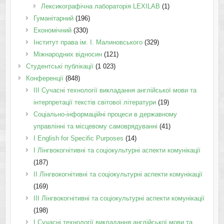
Лексикографічна лабораторія LEXILAB
(1)
Гуманітарний
(196)
Економічний
(330)
Інститут права ім. І. Малиновського
(329)
Міжнародних відносин
(121)
Студентські публікації
(1 023)
Конференції
(848)
III Сучасні технології викладання англійської мови та
інтерпретації текстів світової літератури
(19)
Соціально-інформаційні процеси в державному
управлінні та місцевому самоврядуванні
(41)
І English for Specific Purposes
(14)
I Лінгвокогнітивні та соціокультурні аспекти комунікації
(187)
IІ Лінгвокогнітивні та соціокультурні аспекти комунікації
(169)
IІI Лінгвокогнітивні та соціокультурні аспекти комунікації
(198)
I Cучасні технології викладання англійської мови та