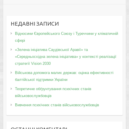
НЕДАВНІ ЗАПИСИ
Відносини Європейського Союзу і Туреччини у кліматичній
сфері
«Зелена ініціатива Саудівської Аравії» та
«Середньосхідна зелена ініціатива» у контексті реалізації
стратегії Vision 2030
Військова допомога малих держав: оцінка ефективності
балтійської підтримки України
Теоретичне обґрунтування психічних станів
військовослужбовців
Вивчення психічних станів військовослужбовців