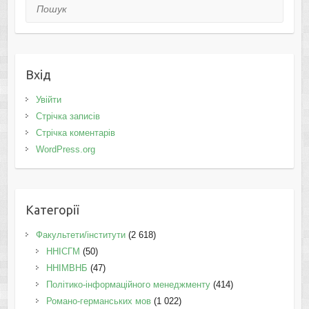
Пошук
Вхід
Увійти
Стрічка записів
Стрічка коментарів
WordPress.org
Категорії
Факультети/інститути
(2 618)
ННІСГМ
(50)
ННІМВНБ
(47)
Політико-інформаційного менеджменту
(414)
Романо-германських мов
(1 022)