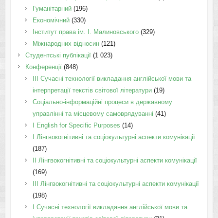
Гуманітарний
(196)
Економічний
(330)
Інститут права ім. І. Малиновського
(329)
Міжнародних відносин
(121)
Студентські публікації
(1 023)
Конференції
(848)
III Сучасні технології викладання англійської мови та
інтерпретації текстів світової літератури
(19)
Соціально-інформаційні процеси в державному
управлінні та місцевому самоврядуванні
(41)
І English for Specific Purposes
(14)
I Лінгвокогнітивні та соціокультурні аспекти комунікації
(187)
IІ Лінгвокогнітивні та соціокультурні аспекти комунікації
(169)
IІI Лінгвокогнітивні та соціокультурні аспекти комунікації
(198)
I Cучасні технології викладання англійської мови та