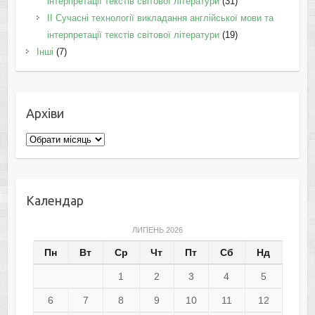
інтерпретації текстів світової літератури
(31)
II Cучасні технології викладання англійської мови та
інтерпретації текстів світової літератури
(19)
Інші
(7)
Архіви
Архіви
Календар
ЛИПЕНЬ 2026
Пн
Вт
Ср
Чт
Пт
Сб
Нд
1
2
3
4
5
6
7
8
9
10
11
12