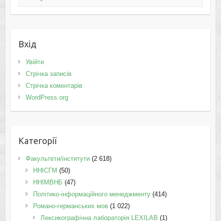
Вхід
Увійти
Стрічка записів
Стрічка коментарів
WordPress.org
Категорії
Факультети/інститути
(2 618)
ННІСГМ
(50)
ННІМВНБ
(47)
Політико-інформаційного менеджменту
(414)
Романо-германських мов
(1 022)
Лексикографічна лабораторія LEXILAB
(1)