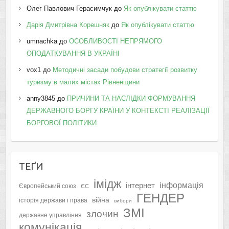
Олег Павлович Герасимчук
до
Як опублікувати статтю
Дарія Дмитрівна Корешняк
до
Як опублікувати статтю
umnachka
до
ОСОБЛИВОСТІ НЕПРЯМОГО
ОПОДАТКУВАННЯ В УКРАЇНІ
vox1
до
Методичні засади побудови стратегії розвитку
туризму в малих містах Рівненщини
anny3845
до
ПРИЧИНИ ТА НАСЛІДКИ ФОРМУВАННЯ
ДЕРЖАВНОГО БОРГУ КРАЇНИ У КОНТЕКСТІ РЕАЛІЗАЦІЇ
БОРГОВОЇ ПОЛІТИКИ
ТЕҐИ
імідж
інформація
інтернет
Європейський союз
ЄС
ГЕНДЕР
війна
історія держави і права
вибори
ЗМІ
злочин
державне управління
комунікація