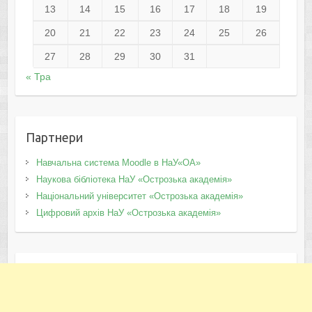
13
14
15
16
17
18
19
20
21
22
23
24
25
26
27
28
29
30
31
« Тра
Партнери
Навчальна система Moodle в НаУ«ОА»
Наукова бібліотека НаУ «Острозька академія»
Національний університет «Острозька академія»
Цифровий архів НаУ «Острозька академія»