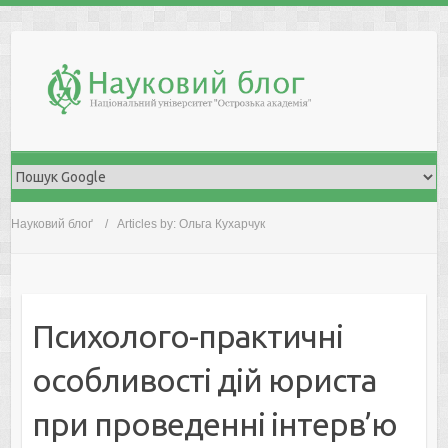
Skip
to
content
Науковий блоґ
Articles by: Ольга Кухарчук
Психолого-практичні
особливості дій юриста
при проведенні інтерв’ю