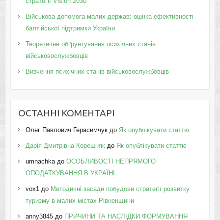
стратегії Vision 2030
Військова допомога малих держав: оцінка ефективності
балтійської підтримки України
Теоретичне обґрунтування психічних станів
військовослужбовців
Вивчення психічних станів військовослужбовців
ОСТАННІ КОМЕНТАРІ
Олег Павлович Герасимчук
до
Як опублікувати статтю
Дарія Дмитрівна Корешняк
до
Як опублікувати статтю
umnachka
до
ОСОБЛИВОСТІ НЕПРЯМОГО
ОПОДАТКУВАННЯ В УКРАЇНІ
vox1
до
Методичні засади побудови стратегії розвитку
туризму в малих містах Рівненщини
anny3845
до
ПРИЧИНИ ТА НАСЛІДКИ ФОРМУВАННЯ