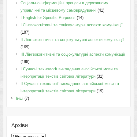
Соціально-інформаційні процеси в державному
управлінні та місцевому самоврядуванні
(41)
І English for Specific Purposes
(14)
I Лінгвокогнітивні та соціокультурні аспекти комунікації
(187)
IІ Лінгвокогнітивні та соціокультурні аспекти комунікації
(169)
IІI Лінгвокогнітивні та соціокультурні аспекти комунікації
(198)
I Cучасні технології викладання англійської мови та
інтерпретації текстів світової літератури
(31)
II Cучасні технології викладання англійської мови та
інтерпретації текстів світової літератури
(19)
Інші
(7)
Архіви
Архіви