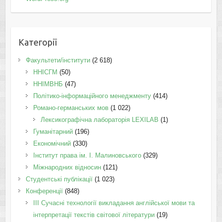
Категорії
Факультети/інститути
(2 618)
ННІСГМ
(50)
ННІМВНБ
(47)
Політико-інформаційного менеджменту
(414)
Романо-германських мов
(1 022)
Лексикографічна лабораторія LEXILAB
(1)
Гуманітарний
(196)
Економічний
(330)
Інститут права ім. І. Малиновського
(329)
Міжнародних відносин
(121)
Студентські публікації
(1 023)
Конференції
(848)
III Сучасні технології викладання англійської мови та
інтерпретації текстів світової літератури
(19)