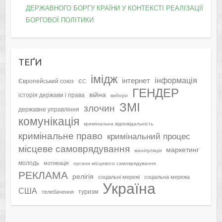
ДЕРЖАВНОГО БОРГУ КРАЇНИ У КОНТЕКСТІ РЕАЛІЗАЦІЇ
БОРГОВОЇ ПОЛІТИКИ
ТЕҐИ
імідж
інформація
інтернет
Європейський союз
ЄС
ГЕНДЕР
війна
історія держави і права
вибори
ЗМІ
злочин
державне управління
комунікація
кримінальна відповідальність
кримінальне право
кримінальний процес
місцеве самоврядування
маркетинг
маніпуляція
молодь
мотивація
органи місцевого самоврядування
РЕКЛАМА
релігія
соціальні мережі
соціальна мережа
Україна
США
туризм
телебачення