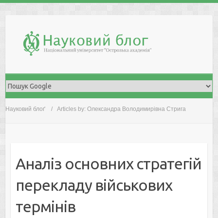
Skip
to
content
Науковий блоґ
Articles by: Олександра Володимирівна Стрига
Аналіз основних стратегій
перекладу військових
термінів