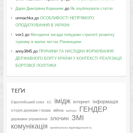
Дарія Дмитрівна Корешняк
до
Як опублікувати статтю
umnachka
до
ОСОБЛИВОСТІ НЕПРЯМОГО
ОПОДАТКУВАННЯ В УКРАЇНІ
vox1
до
Методичні засади побудови стратегії розвитку
туризму в малих містах Рівненщини
anny3845
до
ПРИЧИНИ ТА НАСЛІДКИ ФОРМУВАННЯ
ДЕРЖАВНОГО БОРГУ КРАЇНИ У КОНТЕКСТІ РЕАЛІЗАЦІЇ
БОРГОВОЇ ПОЛІТИКИ
ТЕҐИ
імідж
інформація
інтернет
Європейський союз
ЄС
ГЕНДЕР
війна
історія держави і права
вибори
ЗМІ
злочин
державне управління
комунікація
кримінальна відповідальність