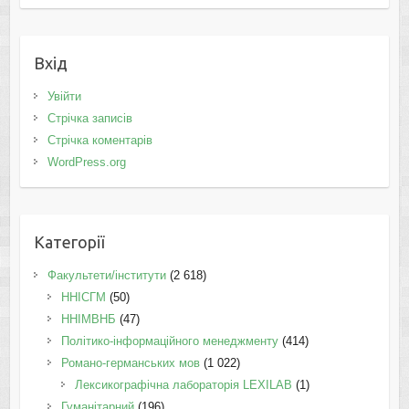
Вхід
Увійти
Стрічка записів
Стрічка коментарів
WordPress.org
Категорії
Факультети/інститути
(2 618)
ННІСГМ
(50)
ННІМВНБ
(47)
Політико-інформаційного менеджменту
(414)
Романо-германських мов
(1 022)
Лексикографічна лабораторія LEXILAB
(1)
Гуманітарний
(196)