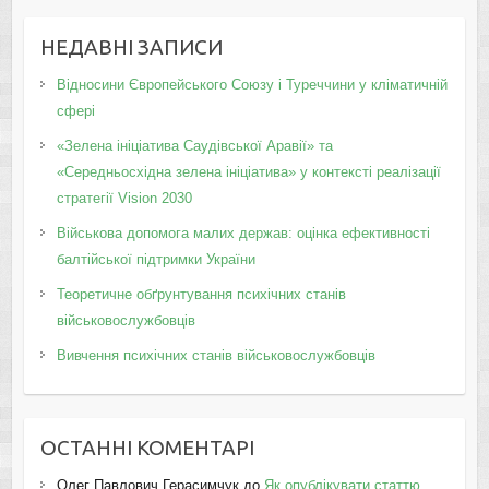
НЕДАВНІ ЗАПИСИ
Відносини Європейського Союзу і Туреччини у кліматичній
сфері
«Зелена ініціатива Саудівської Аравії» та
«Середньосхідна зелена ініціатива» у контексті реалізації
стратегії Vision 2030
Військова допомога малих держав: оцінка ефективності
балтійської підтримки України
Теоретичне обґрунтування психічних станів
військовослужбовців
Вивчення психічних станів військовослужбовців
ОСТАННІ КОМЕНТАРІ
Олег Павлович Герасимчук
до
Як опублікувати статтю