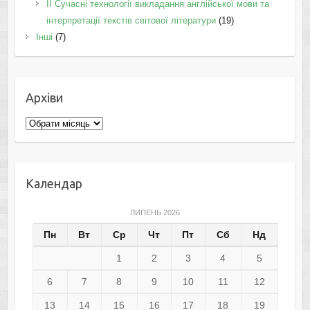
II Cучасні технології викладання англійської мови та
інтерпретації текстів світової літератури
(19)
Інші
(7)
Архіви
Архіви
Календар
ЛИПЕНЬ 2026
Пн
Вт
Ср
Чт
Пт
Сб
Нд
1
2
3
4
5
6
7
8
9
10
11
12
13
14
15
16
17
18
19