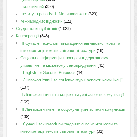
Економічний
(330)
Інститут права ім. І. Малиновського
(329)
Міжнародних відносин
(121)
Студентські публікації
(1 023)
Конференції
(848)
III Сучасні технології викладання англійської мови та
інтерпретації текстів світової літератури
(19)
Соціально-інформаційні процеси в державному
управлінні та місцевому самоврядуванні
(41)
І English for Specific Purposes
(14)
I Лінгвокогнітивні та соціокультурні аспекти комунікації
(187)
IІ Лінгвокогнітивні та соціокультурні аспекти комунікації
(169)
IІI Лінгвокогнітивні та соціокультурні аспекти комунікації
(198)
I Cучасні технології викладання англійської мови та
інтерпретації текстів світової літератури
(31)