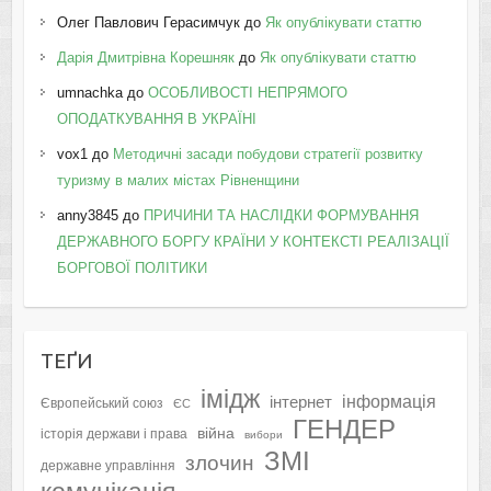
Олег Павлович Герасимчук
до
Як опублікувати статтю
Дарія Дмитрівна Корешняк
до
Як опублікувати статтю
umnachka
до
ОСОБЛИВОСТІ НЕПРЯМОГО
ОПОДАТКУВАННЯ В УКРАЇНІ
vox1
до
Методичні засади побудови стратегії розвитку
туризму в малих містах Рівненщини
anny3845
до
ПРИЧИНИ ТА НАСЛІДКИ ФОРМУВАННЯ
ДЕРЖАВНОГО БОРГУ КРАЇНИ У КОНТЕКСТІ РЕАЛІЗАЦІЇ
БОРГОВОЇ ПОЛІТИКИ
ТЕҐИ
імідж
інформація
інтернет
Європейський союз
ЄС
ГЕНДЕР
війна
історія держави і права
вибори
ЗМІ
злочин
державне управління