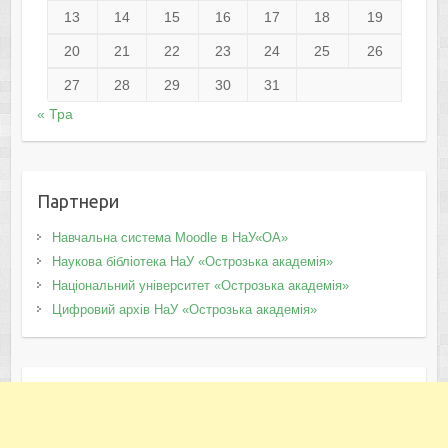
13
14
15
16
17
18
19
20
21
22
23
24
25
26
27
28
29
30
31
« Тра
Партнери
Навчальна система Moodle в НаУ«ОА»
Наукова бібліотека НаУ «Острозька академія»
Національний університет «Острозька академія»
Цифровий архів НаУ «Острозька академія»