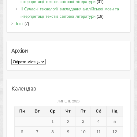
інтерпретації текстів світової літератури
(31)
II Cучасні технології викладання англійської мови та
інтерпретації текстів світової літератури
(19)
Інші
(7)
Архіви
Архіви
Календар
ЛИПЕНЬ 2026
Пн
Вт
Ср
Чт
Пт
Сб
Нд
1
2
3
4
5
6
7
8
9
10
11
12