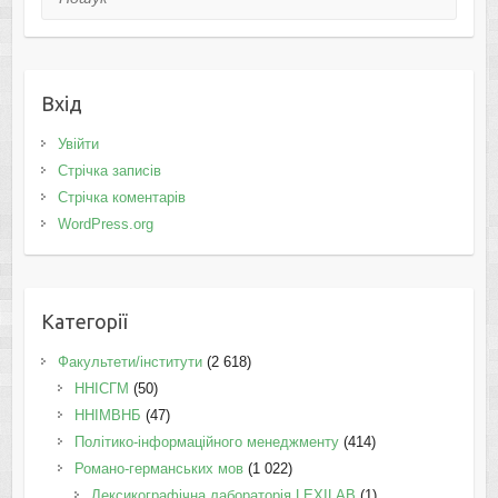
Вхід
Увійти
Стрічка записів
Стрічка коментарів
WordPress.org
Категорії
Факультети/інститути
(2 618)
ННІСГМ
(50)
ННІМВНБ
(47)
Політико-інформаційного менеджменту
(414)
Романо-германських мов
(1 022)
Лексикографічна лабораторія LEXILAB
(1)