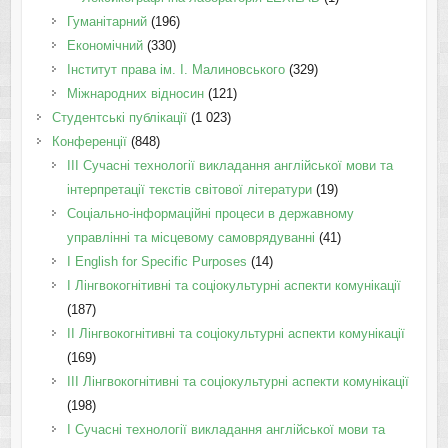
Гуманітарний
(196)
Економічний
(330)
Інститут права ім. І. Малиновського
(329)
Міжнародних відносин
(121)
Студентські публікації
(1 023)
Конференції
(848)
III Сучасні технології викладання англійської мови та
інтерпретації текстів світової літератури
(19)
Соціально-інформаційні процеси в державному
управлінні та місцевому самоврядуванні
(41)
І English for Specific Purposes
(14)
I Лінгвокогнітивні та соціокультурні аспекти комунікації
(187)
IІ Лінгвокогнітивні та соціокультурні аспекти комунікації
(169)
IІI Лінгвокогнітивні та соціокультурні аспекти комунікації
(198)
I Cучасні технології викладання англійської мови та