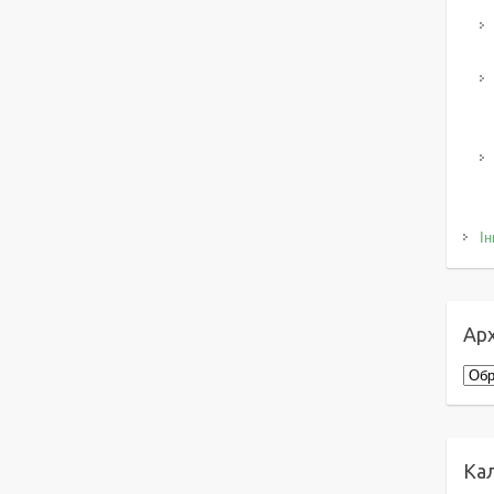
Ін
Арх
Архі
Ка