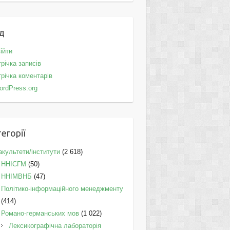
д
ійти
річка записів
річка коментарів
ordPress.org
егорії
культети/інститути
(2 618)
ННІСГМ
(50)
ННІМВНБ
(47)
Політико-інформаційного менеджменту
(414)
Романо-германських мов
(1 022)
Лексикографічна лабораторія