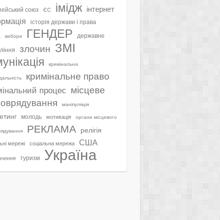
імідж
інтернет
ейський союз
ЄС
ормація
історія держави і права
ГЕНДЕР
а
державне
вибори
ЗМІ
злочин
ління
мунікація
кримінальна
кримінальне право
ідальність
місцеве
мінальний процес
оврядування
маніпуляція
етинг
молодь
мотивація
органи місцевого
РЕКЛАМА
релігія
рядування
США
ьні мережі
соціальна мережа
Україна
туризм
ачення