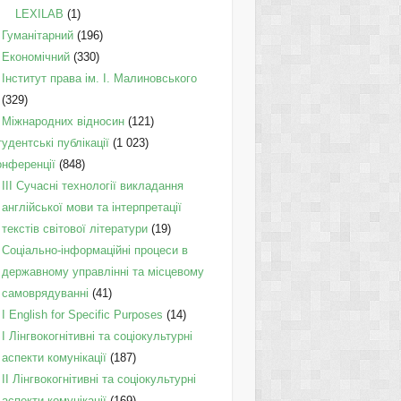
LEXILAB
(1)
Гуманітарний
(196)
Економічний
(330)
Інститут права ім. І. Малиновського
(329)
Міжнародних відносин
(121)
удентські публікації
(1 023)
онференції
(848)
III Сучасні технології викладання
англійської мови та інтерпретації
текстів світової літератури
(19)
Соціально-інформаційні процеси в
державному управлінні та місцевому
самоврядуванні
(41)
І English for Specific Purposes
(14)
I Лінгвокогнітивні та соціокультурні
аспекти комунікації
(187)
IІ Лінгвокогнітивні та соціокультурні
аспекти комунікації
(169)