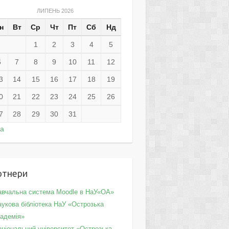
ЛИПЕНЬ 2026
н
Вт
Ср
Чт
Пт
Сб
Нд
1
2
3
4
5
6
7
8
9
10
11
12
3
14
15
16
17
18
19
0
21
22
23
24
25
26
7
28
29
30
31
ра
ртнери
авчальна система Moodle в НаУ«ОА»
укова бібліотека НаУ «Острозька
кадемія»
аціональний університет «Острозька