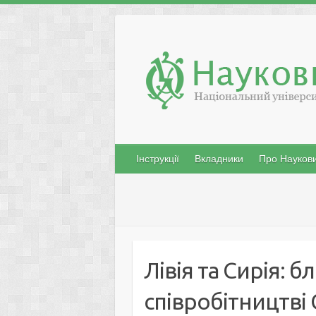
Skip
to
content
Інструкції
Вкладники
Про Наукови
Лівія та Сирія: 
співробітництві