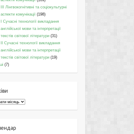
IІI Лінгвокогнітивні та соціокультурні
аспекти комунікації
(198)
I Cучасні технології викладання
англійської мови та інтерпретації
текстів світової літератури
(31)
II Cучасні технології викладання
англійської мови та інтерпретації
текстів світової літератури
(19)
ші
(7)
іви
ви
лендар