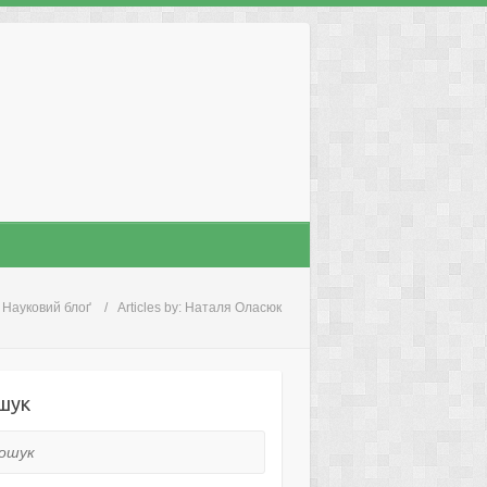
Науковий блоґ
Articles by: Наталя Оласюк
шук
ук