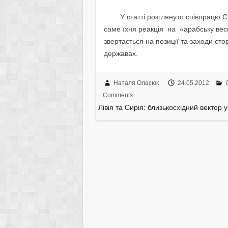
У статті розглянуто співпрацю США
саме їхня реакція на «арабську весн
звертається на позиції та заходи ст
державах.
Наталя Оласюк
24.05.2012
Comments
Лівія та Сирія: близькосхідний вектор