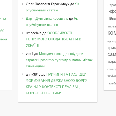
Олег Павлович Герасимчук
до
Як
Європ
опублікувати статтю
інф
» та
Дарія Дмитрівна Корешняк
до
Як
війн
у
опублікувати статтю
управ
030
ко
umnachka
до
ОСОБЛИВОСТІ
цінка
НЕПРЯМОГО ОПОДАТКУВАННЯ В
відпов
УКРАЇНІ
кри
сам
vox1
до
Методичні засади побудови
стратегії розвитку туризму в малих містах
марк
Рівненщини
самов
anny3845
до
ПРИЧИНИ ТА НАСЛІДКИ
соціал
ФОРМУВАННЯ ДЕРЖАВНОГО БОРГУ
телеб
КРАЇНИ У КОНТЕКСТІ РЕАЛІЗАЦІЇ
БОРГОВОЇ ПОЛІТИКИ