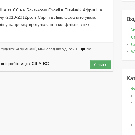
 та ЄС на Близькому Сходіі в Північній Африці, а
у»2010-2012рр. в Сирії та Лівії. Особливо увага
Вхі
орін у напрямку врегулювання конфліктів в цих
Ув
Ст
Ст
Студентські публікації
,
Міжнародних відносин
No
W
 у співробітництві США-ЄС
більше
Кат
Фа