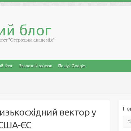
й блог
Зворотній зв’язок
Пошук Google
По
близькосхідний вектор у
Пош
 США-ЄС