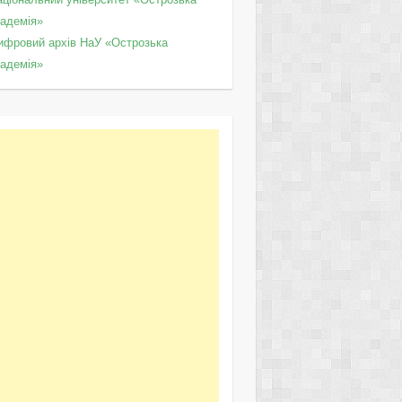
кадемія»
ифровий архів НаУ «Острозька
кадемія»