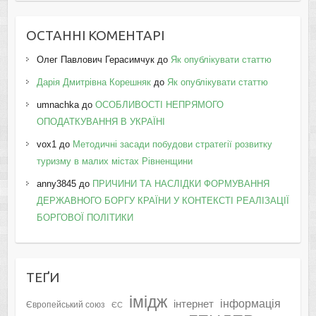
ОСТАННІ КОМЕНТАРІ
Олег Павлович Герасимчук
до
Як опублікувати статтю
Дарія Дмитрівна Корешняк
до
Як опублікувати статтю
umnachka
до
ОСОБЛИВОСТІ НЕПРЯМОГО
ОПОДАТКУВАННЯ В УКРАЇНІ
vox1
до
Методичні засади побудови стратегії розвитку
туризму в малих містах Рівненщини
anny3845
до
ПРИЧИНИ ТА НАСЛІДКИ ФОРМУВАННЯ
ДЕРЖАВНОГО БОРГУ КРАЇНИ У КОНТЕКСТІ РЕАЛІЗАЦІЇ
БОРГОВОЇ ПОЛІТИКИ
ТЕҐИ
імідж
інформація
інтернет
Європейський союз
ЄС