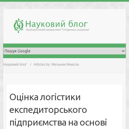
Skip
to
content
Науковий блоґ
Articles by: Мельник Микола
Оцінка логістики
експедиторського
підприємства на основі