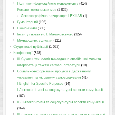
Політико-інформаційного менеджменту
(414)
Романо-германських мов
(1 022)
Лексикографічна лабораторія LEXILAB
(1)
Гуманітарний
(196)
Економічний
(330)
Інститут права ім. І. Малиновського
(329)
Міжнародних відносин
(121)
Студентські публікації
(1 023)
Конференції
(848)
III Сучасні технології викладання англійської мови та
інтерпретації текстів світової літератури
(19)
Соціально-інформаційні процеси в державному
управлінні та місцевому самоврядуванні
(41)
І English for Specific Purposes
(14)
I Лінгвокогнітивні та соціокультурні аспекти комунікації
(187)
IІ Лінгвокогнітивні та соціокультурні аспекти комунікації
(169)
IІI Лінгвокогнітивні та соціокультурні аспекти комунікації