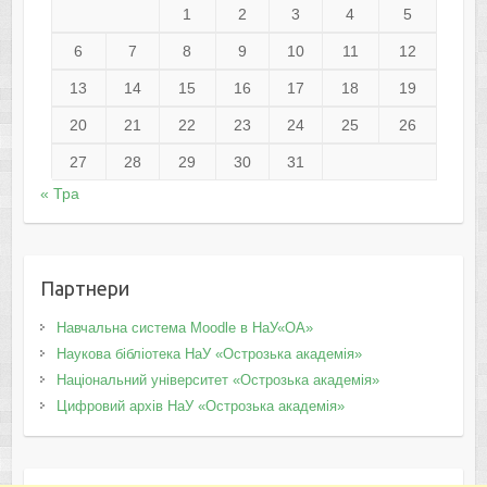
1
2
3
4
5
6
7
8
9
10
11
12
13
14
15
16
17
18
19
20
21
22
23
24
25
26
27
28
29
30
31
« Тра
Партнери
Навчальна система Moodle в НаУ«ОА»
Наукова бібліотека НаУ «Острозька академія»
Національний університет «Острозька академія»
Цифровий архів НаУ «Острозька академія»