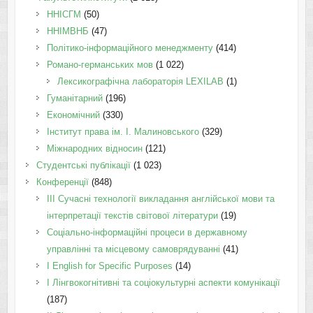
ННІСГМ
(50)
ННІМВНБ
(47)
Політико-інформаційного менеджменту
(414)
Романо-германських мов
(1 022)
Лексикографічна лабораторія LEXILAB
(1)
Гуманітарний
(196)
Економічний
(330)
Інститут права ім. І. Малиновського
(329)
Міжнародних відносин
(121)
Студентські публікації
(1 023)
Конференції
(848)
III Сучасні технології викладання англійської мови та
інтерпретації текстів світової літератури
(19)
Соціально-інформаційні процеси в державному
управлінні та місцевому самоврядуванні
(41)
І English for Specific Purposes
(14)
I Лінгвокогнітивні та соціокультурні аспекти комунікації
(187)