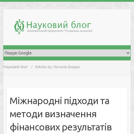
Skip
to
content
Науковий блоґ
Articles by: Наталія Богдан
Міжнародні підходи та
методи визначення
фінансових результатів