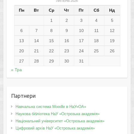
ЛИПЕНЬ 2026
Пн
Вт
Ср
Чт
Пт
Сб
Нд
1
2
3
4
5
6
7
8
9
10
11
12
13
14
15
16
17
18
19
20
21
22
23
24
25
26
27
28
29
30
31
« Тра
Партнери
Навчальна система Moodle в НаУ«ОА»
Наукова бібліотека НаУ «Острозька академія»
Національний університет «Острозька академія»
Цифровий архів НаУ «Острозька академія»