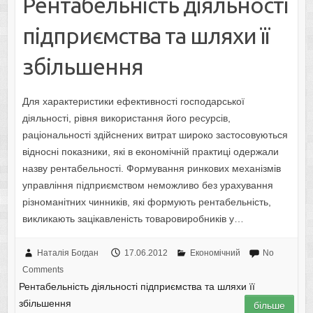
Рентабельність діяльності
підприємства та шляхи її
збільшення
Для характеристики ефективності господарської
діяльності, рівня використання його ресурсів,
раціональності здійснених витрат широко застосовуються
відносні показники, які в економічній практиці одержали
назву рентабельності. Формування ринкових механізмів
управління підприємством неможливо без урахування
різноманітних чинників, які формують рентабельність,
викликають зацікавленість товаровиробників у…
Наталія Богдан
17.06.2012
Економічний
No
Comments
Рентабельність діяльності підприємства та шляхи її
збільшення
більше