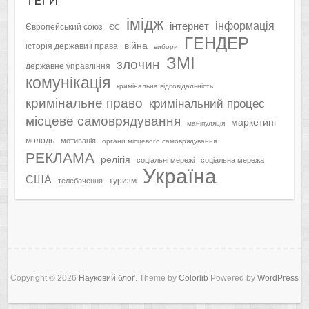
ТЕҐИ
імідж
інформація
інтернет
Європейський союз
ЄС
ГЕНДЕР
війна
історія держави і права
вибори
ЗМІ
злочин
державне управління
комунікація
кримінальна відповідальність
кримінальне право
кримінальний процес
місцеве самоврядування
маркетинг
маніпуляція
молодь
мотивація
органи місцевого самоврядування
РЕКЛАМА
релігія
соціальні мережі
соціальна мережа
Україна
США
туризм
телебачення
Copyright © 2026
Науковий блоґ
. Theme by
Colorlib
Powered by
WordPress