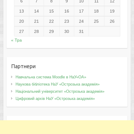
6
7
8
9
10
11
12
13
14
15
16
17
18
19
20
21
22
23
24
25
26
27
28
29
30
31
« Тра
Партнери
Навчальна система Moodle в НаУ«ОА»
Наукова бібліотека НаУ «Острозька академія»
Національний університет «Острозька академія»
Цифровий архів НаУ «Острозька академія»