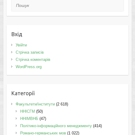
Пошук
Вхід
Увійти
Стрічка записів
Стрічка коментарів
WordPress.org
Категорії
Факультети/інститути
(2 618)
ННІСГМ
(50)
ННІМВНБ
(47)
Політико-інформаційного менеджменту
(414)
Романо-германських мов
(1 022)