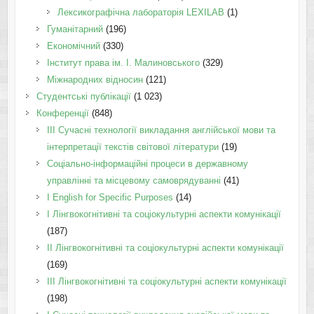
Лексикографічна лабораторія LEXILAB
(1)
Гуманітарний
(196)
Економічний
(330)
Інститут права ім. І. Малиновського
(329)
Міжнародних відносин
(121)
Студентські публікації
(1 023)
Конференції
(848)
III Сучасні технології викладання англійської мови та
інтерпретації текстів світової літератури
(19)
Соціально-інформаційні процеси в державному
управлінні та місцевому самоврядуванні
(41)
І English for Specific Purposes
(14)
I Лінгвокогнітивні та соціокультурні аспекти комунікації
(187)
IІ Лінгвокогнітивні та соціокультурні аспекти комунікації
(169)
IІI Лінгвокогнітивні та соціокультурні аспекти комунікації
(198)