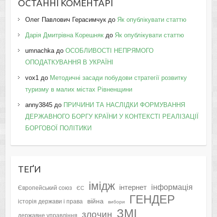
ОСТАННІ КОМЕНТАРІ
Олег Павлович Герасимчук
до
Як опублікувати статтю
Дарія Дмитрівна Корешняк
до
Як опублікувати статтю
umnachka
до
ОСОБЛИВОСТІ НЕПРЯМОГО
ОПОДАТКУВАННЯ В УКРАЇНІ
vox1
до
Методичні засади побудови стратегії розвитку
туризму в малих містах Рівненщини
anny3845
до
ПРИЧИНИ ТА НАСЛІДКИ ФОРМУВАННЯ
ДЕРЖАВНОГО БОРГУ КРАЇНИ У КОНТЕКСТІ РЕАЛІЗАЦІЇ
БОРГОВОЇ ПОЛІТИКИ
ТЕҐИ
імідж
інформація
інтернет
Європейський союз
ЄС
ГЕНДЕР
війна
історія держави і права
вибори
ЗМІ
злочин
державне управління