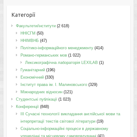
Категорії
Факультети/інститути
(2 618)
ННІСГМ
(50)
ННІМВНБ
(47)
Політико-інформаційного менеджменту
(414)
Романо-германських мов
(1 022)
Лексикографічна лабораторія LEXILAB
(1)
Гуманітарний
(196)
Економічний
(330)
Інститут права ім. І. Малиновського
(329)
Міжнародних відносин
(121)
Студентські публікації
(1 023)
Конференції
(848)
III Сучасні технології викладання англійської мови та
інтерпретації текстів світової літератури
(19)
Соціально-інформаційні процеси в державному
управлінні та місцевому самоврядуванні
(41)