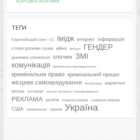
БОРГОВОЇ ПОЛІТИКИ
ТЕҐИ
імідж
інформація
інтернет
Європейський союз
ЄС
ГЕНДЕР
війна
історія держави і права
вибори
ЗМІ
злочин
державне управління
комунікація
кримінальна відповідальність
кримінальне право
кримінальний процес
місцеве самоврядування
маркетинг
маніпуляція
молодь
мотивація
органи місцевого самоврядування
РЕКЛАМА
релігія
соціальні мережі
соціальна мережа
Україна
США
туризм
телебачення