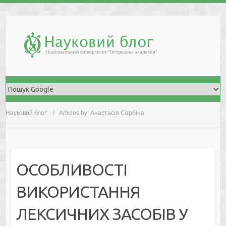
Skip
to
content
Науковий блоґ
Articles by: Анастасія Сербіна
ОСОБЛИВОСТІ
ВИКОРИСТАННЯ
ЛЕКСИЧНИХ ЗАСОБІВ У