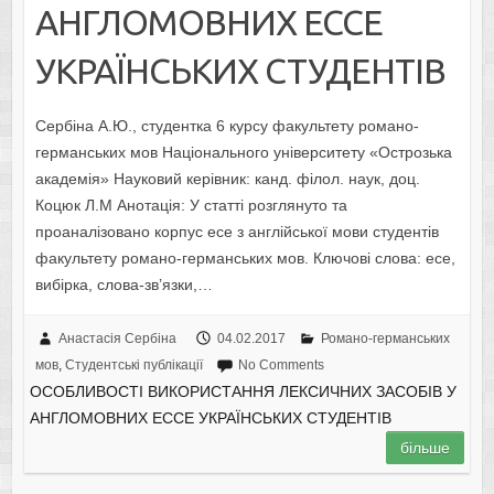
АНГЛОМОВНИХ ЕССЕ
УКРАЇНСЬКИХ СТУДЕНТІВ
Сербіна А.Ю., студентка 6 курсу факультету романо-
германських мов Національного університету «Острозька
академія» Науковий керівник: канд. філол. наук, доц.
Коцюк Л.М Анотація: У статті розглянуто та
проаналізовано корпус есе з англійської мови студентів
факультету романо-германських мов. Ключові слова: есе,
вибірка, слова-зв’язки,…
Анастасія Сербіна
04.02.2017
Романо-германських
мов
,
Студентські публікації
No Comments
ОСОБЛИВОСТІ ВИКОРИСТАННЯ ЛЕКСИЧНИХ ЗАСОБІВ У
АНГЛОМОВНИХ ЕССЕ УКРАЇНСЬКИХ СТУДЕНТІВ
більше