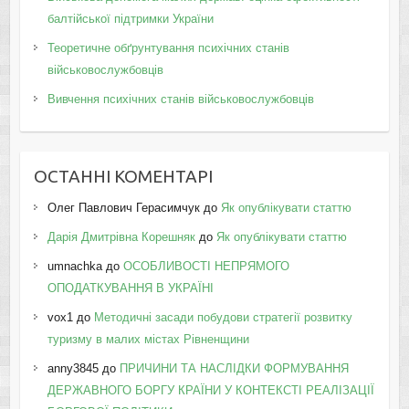
балтійської підтримки України
Теоретичне обґрунтування психічних станів
військовослужбовців
Вивчення психічних станів військовослужбовців
ОСТАННІ КОМЕНТАРІ
Олег Павлович Герасимчук
до
Як опублікувати статтю
Дарія Дмитрівна Корешняк
до
Як опублікувати статтю
umnachka
до
ОСОБЛИВОСТІ НЕПРЯМОГО
ОПОДАТКУВАННЯ В УКРАЇНІ
vox1
до
Методичні засади побудови стратегії розвитку
туризму в малих містах Рівненщини
anny3845
до
ПРИЧИНИ ТА НАСЛІДКИ ФОРМУВАННЯ
ДЕРЖАВНОГО БОРГУ КРАЇНИ У КОНТЕКСТІ РЕАЛІЗАЦІЇ