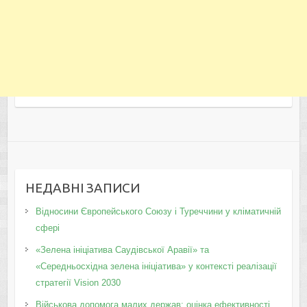
НЕДАВНІ ЗАПИСИ
Відносини Європейського Союзу і Туреччини у кліматичній
сфері
«Зелена ініціатива Саудівської Аравії» та
«Середньосхідна зелена ініціатива» у контексті реалізації
стратегії Vision 2030
Військова допомога малих держав: оцінка ефективності