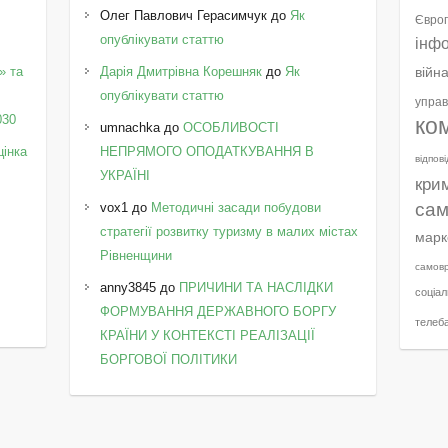
Олег Павлович Герасимчук
до
Як
Європ
опублікувати статтю
інф
» та
Дарія Дмитрівна Корешняк
до
Як
війн
у
опублікувати статтю
управ
030
ко
umnachka
до
ОСОБЛИВОСТІ
цінка
НЕПРЯМОГО ОПОДАТКУВАННЯ В
відпов
УКРАЇНІ
кри
сам
vox1
до
Методичні засади побудови
стратегії розвитку туризму в малих містах
марк
Рівненщини
самов
anny3845
до
ПРИЧИНИ ТА НАСЛІДКИ
соціал
ФОРМУВАННЯ ДЕРЖАВНОГО БОРГУ
телеб
КРАЇНИ У КОНТЕКСТІ РЕАЛІЗАЦІЇ
БОРГОВОЇ ПОЛІТИКИ