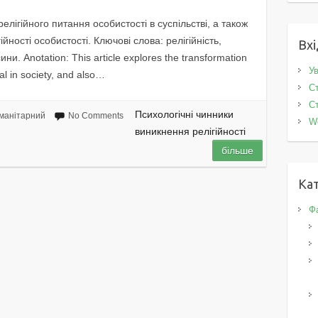
лігійного питання особистості в суспільстві, а також
йності особистості. Ключові слова: релігійність,
Вхі
ини. Anotation: This article explores the transformation
Ув
ual in society, and also…
Ст
Ст
Психологічні чинники
манітарний
No Comments
W
виникнення релігійності
більше
Кат
Фа