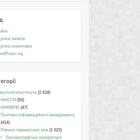
д
ійти
річка записів
річка коментарів
ordPress.org
егорії
культети/інститути
(2 618)
ННІСГМ
(50)
ННІМВНБ
(47)
Політико-інформаційного менеджменту
(414)
Романо-германських мов
(1 022)
Лексикографічна лабораторія