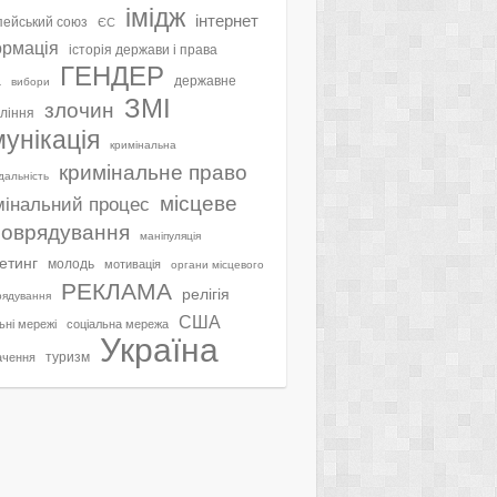
імідж
інтернет
ейський союз
ЄС
ормація
історія держави і права
ГЕНДЕР
а
державне
вибори
ЗМІ
злочин
ління
мунікація
кримінальна
кримінальне право
ідальність
місцеве
мінальний процес
оврядування
маніпуляція
етинг
молодь
мотивація
органи місцевого
РЕКЛАМА
релігія
рядування
США
ьні мережі
соціальна мережа
Україна
туризм
ачення