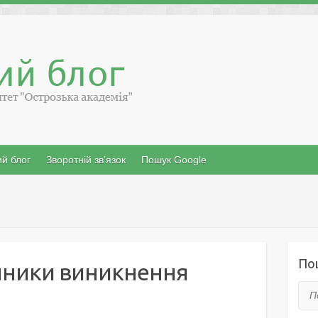
й блог
Зворотній зв’язок
Пошук Google
По
инники виникнення
Пош