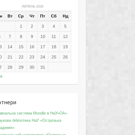
ЛИПЕНЬ 2026
н
Вт
Ср
Чт
Пт
Сб
Нд
1
2
3
4
5
6
7
8
9
10
11
12
3
14
15
16
17
18
19
0
21
22
23
24
25
26
7
28
29
30
31
ра
ртнери
авчальна система Moodle в НаУ«ОА»
укова бібліотека НаУ «Острозька
кадемія»
аціональний університет «Острозька