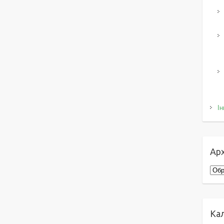
Ін
Арх
Архі
Ка