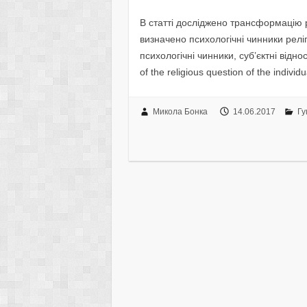
В статті досліджено трансформацію ре
визначено психологічні чинники релігі
психологічні чинники, суб’єктні віднос
of the religious question of the individ
Микола Бонка
14.06.2017
Гу