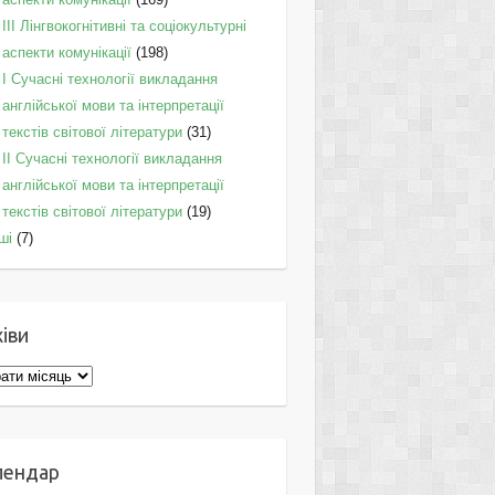
IІI Лінгвокогнітивні та соціокультурні
аспекти комунікації
(198)
I Cучасні технології викладання
англійської мови та інтерпретації
текстів світової літератури
(31)
II Cучасні технології викладання
англійської мови та інтерпретації
текстів світової літератури
(19)
ші
(7)
іви
ви
лендар