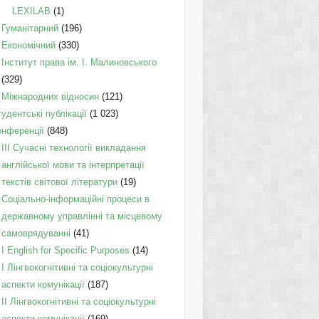
LEXILAB
(1)
Гуманітарний
(196)
Економічний
(330)
Інститут права ім. І. Малиновського
(329)
Міжнародних відносин
(121)
удентські публікації
(1 023)
онференції
(848)
III Сучасні технології викладання
англійської мови та інтерпретації
текстів світової літератури
(19)
Соціально-інформаційні процеси в
державному управлінні та місцевому
самоврядуванні
(41)
І English for Specific Purposes
(14)
I Лінгвокогнітивні та соціокультурні
аспекти комунікації
(187)
IІ Лінгвокогнітивні та соціокультурні
аспекти комунікації
(169)