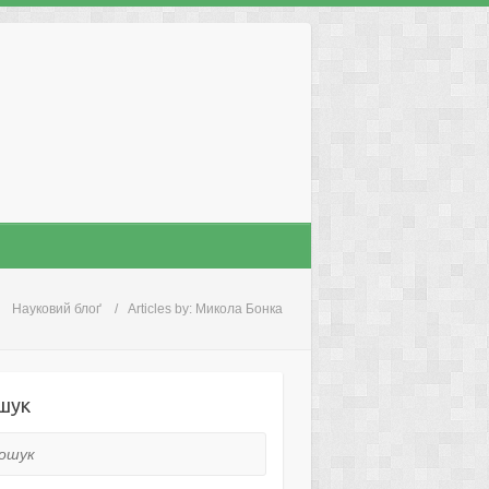
Науковий блоґ
Articles by: Микола Бонка
шук
ук