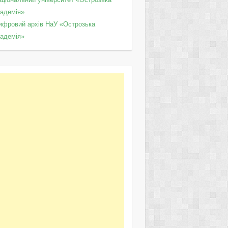
кадемія»
ифровий архів НаУ «Острозька
кадемія»