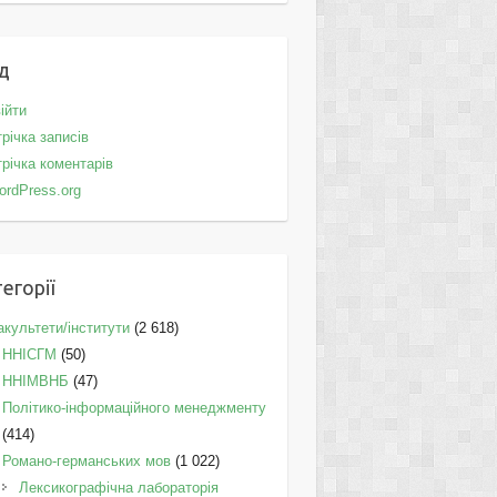
д
ійти
річка записів
річка коментарів
ordPress.org
егорії
культети/інститути
(2 618)
ННІСГМ
(50)
ННІМВНБ
(47)
Політико-інформаційного менеджменту
(414)
Романо-германських мов
(1 022)
Лексикографічна лабораторія