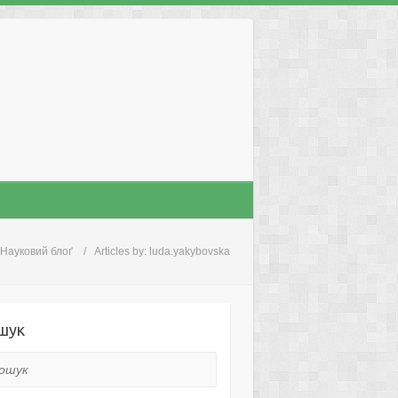
Науковий блоґ
Articles by: luda.yakybovska
шук
ук