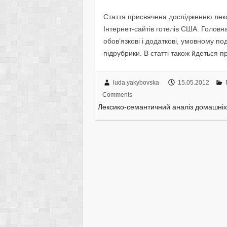
Стаття присвячена дослідженню лек
Інтернет-сайтів готелів США. Головн
обов’язкові і додаткові, умовному под
підрубрики. В статті також йдеться п
luda.yakybovska
15.05.2012
Comments
Лексико-семантичний аналіз домашніх 