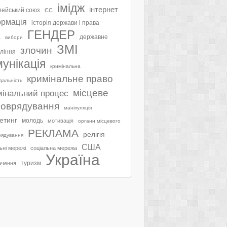
імідж
інтернет
ейський союз
ЄС
ормація
історія держави і права
ГЕНДЕР
а
державне
вибори
ЗМІ
злочин
ління
мунікація
кримінальна
кримінальне право
ідальність
місцеве
мінальний процес
оврядування
маніпуляція
етинг
молодь
мотивація
органи місцевого
РЕКЛАМА
релігія
рядування
США
ьні мережі
соціальна мережа
Україна
туризм
ачення