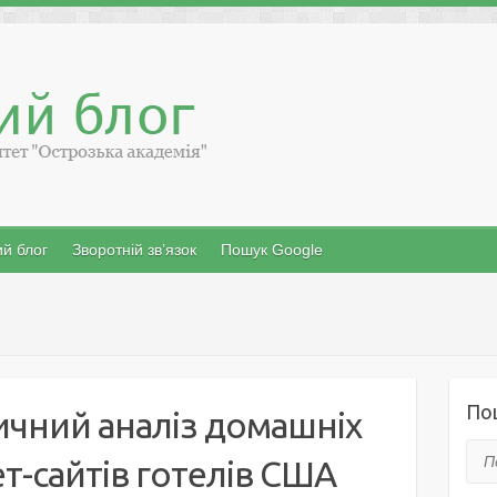
й блог
Зворотній зв’язок
Пошук Google
По
ичний аналіз домашніх
Пош
т-сайтів готелів США