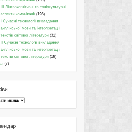
IІI Лінгвокогнітивні та соціокультурні
аспекти комунікації
(198)
I Cучасні технології викладання
англійської мови та інтерпретації
текстів світової літератури
(31)
II Cучасні технології викладання
англійської мови та інтерпретації
текстів світової літератури
(19)
ші
(7)
іви
ви
лендар