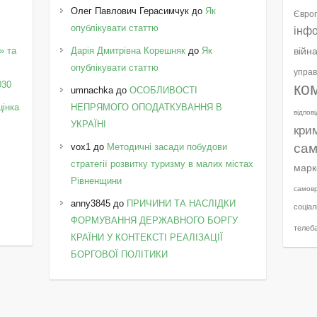
Олег Павлович Герасимчук
до
Як
Європ
опублікувати статтю
інф
» та
Дарія Дмитрівна Корешняк
до
Як
війн
у
опублікувати статтю
управ
030
ко
umnachka
до
ОСОБЛИВОСТІ
цінка
НЕПРЯМОГО ОПОДАТКУВАННЯ В
відпов
УКРАЇНІ
кри
сам
vox1
до
Методичні засади побудови
стратегії розвитку туризму в малих містах
марк
Рівненщини
самов
anny3845
до
ПРИЧИНИ ТА НАСЛІДКИ
соціал
ФОРМУВАННЯ ДЕРЖАВНОГО БОРГУ
телеб
КРАЇНИ У КОНТЕКСТІ РЕАЛІЗАЦІЇ
БОРГОВОЇ ПОЛІТИКИ