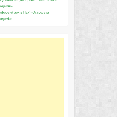
кадемія»
ифровий архів НаУ «Острозька
кадемія»