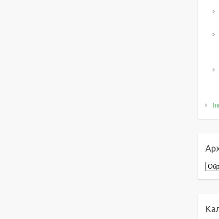
Ін
Арх
Архі
Ка