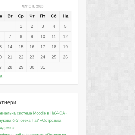
ЛИПЕНЬ 2026
н
Вт
Ср
Чт
Пт
Сб
Нд
1
2
3
4
5
6
7
8
9
10
11
12
3
14
15
16
17
18
19
0
21
22
23
24
25
26
7
28
29
30
31
ра
ртнери
авчальна система Moodle в НаУ«ОА»
укова бібліотека НаУ «Острозька
кадемія»
аціональний університет «Острозька