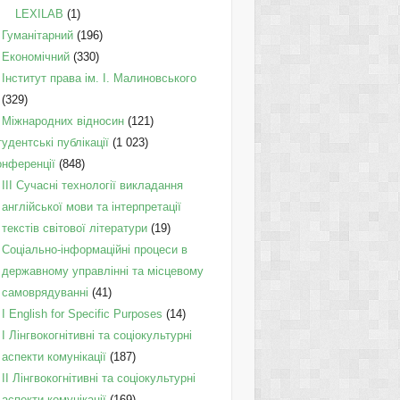
LEXILAB
(1)
Гуманітарний
(196)
Економічний
(330)
Інститут права ім. І. Малиновського
(329)
Міжнародних відносин
(121)
удентські публікації
(1 023)
онференції
(848)
III Сучасні технології викладання
англійської мови та інтерпретації
текстів світової літератури
(19)
Соціально-інформаційні процеси в
державному управлінні та місцевому
самоврядуванні
(41)
І English for Specific Purposes
(14)
I Лінгвокогнітивні та соціокультурні
аспекти комунікації
(187)
IІ Лінгвокогнітивні та соціокультурні
аспекти комунікації
(169)