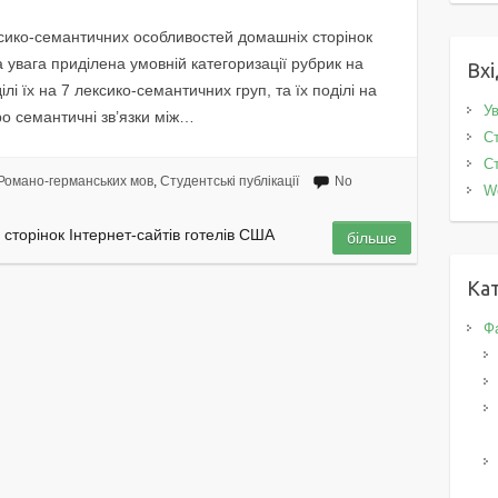
сико-семантичних особливостей домашніх сторінок
а увага приділена умовній категоризацiї рубрик на
Вхі
ілі їх на 7 лексико-семантичних груп, та їх поділі на
Ув
ро семантичні зв’язки між…
Ст
Ст
Романо-германських мов
,
Студентські публікації
No
W
сторінок Інтернет-сайтів готелів США
більше
Кат
Фа