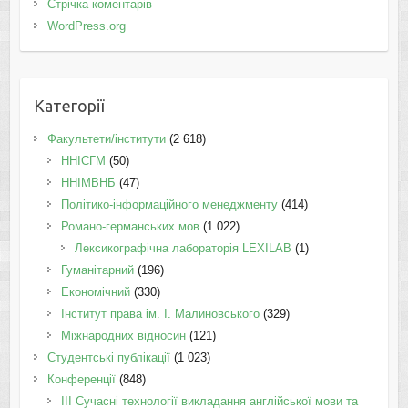
Стрічка коментарів
WordPress.org
Категорії
Факультети/інститути
(2 618)
ННІСГМ
(50)
ННІМВНБ
(47)
Політико-інформаційного менеджменту
(414)
Романо-германських мов
(1 022)
Лексикографічна лабораторія LEXILAB
(1)
Гуманітарний
(196)
Економічний
(330)
Інститут права ім. І. Малиновського
(329)
Міжнародних відносин
(121)
Студентські публікації
(1 023)
Конференції
(848)
III Сучасні технології викладання англійської мови та