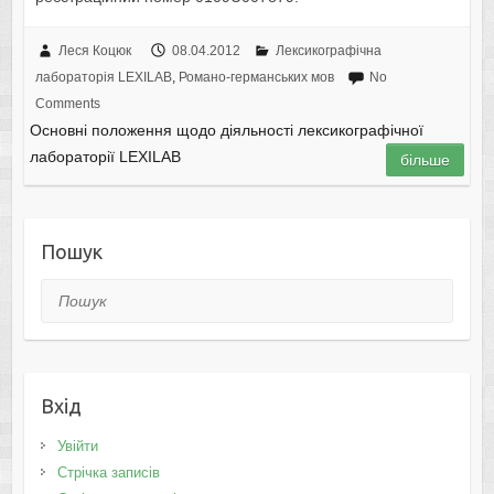
Леся Коцюк
08.04.2012
Лексикографічна
лабораторія LEXILAB
,
Романо-германських мов
No
Comments
Основні положення щодо діяльності лексикографічної
лабораторії LEXILAB
більше
Пошук
Пошук
Вхід
Увійти
Стрічка записів