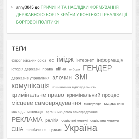
anny3845
до
ПРИЧИНИ ТА НАСЛІДКИ ФОРМУВАННЯ
ДЕРЖАВНОГО БОРГУ КРАЇНИ У КОНТЕКСТІ РЕАЛІЗАЦІЇ
БОРГОВОЇ ПОЛІТИКИ
ТЕҐИ
імідж
інформація
інтернет
Європейський союз
ЄС
ГЕНДЕР
війна
історія держави і права
вибори
ЗМІ
злочин
державне управління
комунікація
кримінальна відповідальність
кримінальне право
кримінальний процес
місцеве самоврядування
маркетинг
маніпуляція
молодь
мотивація
органи місцевого самоврядування
РЕКЛАМА
релігія
соціальні мережі
соціальна мережа
Україна
США
туризм
телебачення