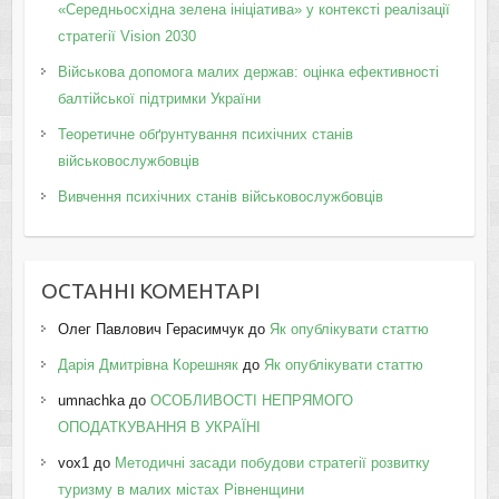
«Середньосхідна зелена ініціатива» у контексті реалізації
стратегії Vision 2030
Військова допомога малих держав: оцінка ефективності
балтійської підтримки України
Теоретичне обґрунтування психічних станів
військовослужбовців
Вивчення психічних станів військовослужбовців
ОСТАННІ КОМЕНТАРІ
Олег Павлович Герасимчук
до
Як опублікувати статтю
Дарія Дмитрівна Корешняк
до
Як опублікувати статтю
umnachka
до
ОСОБЛИВОСТІ НЕПРЯМОГО
ОПОДАТКУВАННЯ В УКРАЇНІ
vox1
до
Методичні засади побудови стратегії розвитку
туризму в малих містах Рівненщини