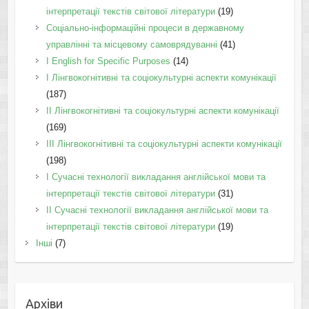
інтерпретації текстів світової літератури
(19)
Соціально-інформаційні процеси в державному
управлінні та місцевому самоврядуванні
(41)
І English for Specific Purposes
(14)
I Лінгвокогнітивні та соціокультурні аспекти комунікації
(187)
IІ Лінгвокогнітивні та соціокультурні аспекти комунікації
(169)
IІI Лінгвокогнітивні та соціокультурні аспекти комунікації
(198)
I Cучасні технології викладання англійської мови та
інтерпретації текстів світової літератури
(31)
II Cучасні технології викладання англійської мови та
інтерпретації текстів світової літератури
(19)
Інші
(7)
Архіви