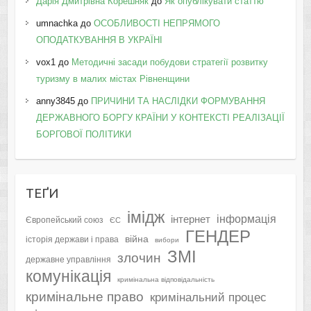
Дарія Дмитрівна Корешняк
до
Як опублікувати статтю
umnachka
до
ОСОБЛИВОСТІ НЕПРЯМОГО
ОПОДАТКУВАННЯ В УКРАЇНІ
vox1
до
Методичні засади побудови стратегії розвитку
туризму в малих містах Рівненщини
anny3845
до
ПРИЧИНИ ТА НАСЛІДКИ ФОРМУВАННЯ
ДЕРЖАВНОГО БОРГУ КРАЇНИ У КОНТЕКСТІ РЕАЛІЗАЦІЇ
БОРГОВОЇ ПОЛІТИКИ
ТЕҐИ
імідж
інформація
інтернет
Європейський союз
ЄС
ГЕНДЕР
війна
історія держави і права
вибори
ЗМІ
злочин
державне управління
комунікація
кримінальна відповідальність
кримінальне право
кримінальний процес