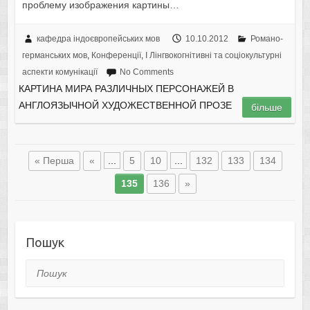
проблему изображения картины…
кафедра індоєвропейських мов
10.10.2012
Романо-
германських мов
,
Конференції
,
I Лінгвокогнітивні та соціокультурні
аспекти комунікації
No Comments
КАРТИНА МИРА РАЗЛИЧНЫХ ПЕРСОНАЖЕЙ В
АНГЛОЯЗЫЧНОЙ ХУДОЖЕСТВЕННОЙ ПРОЗЕ
більше
« Перша
«
...
5
10
...
132
133
134
135
136
»
Пошук
Пошук