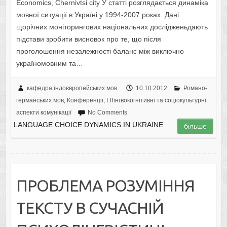
Economics, Chernivtsi city У статті розглядається динаміка
мовної ситуації в Україні у 1994-2007 роках. Дані
щорічних моніторингових національних дослідженьдають
підстави зробити висновок про те, що після
проголошення незалежності баланс між виключно
україномовним та…
кафедра індоєвропейських мов
10.10.2012
Романо-
германських мов
,
Конференції
,
I Лінгвокогнітивні та соціокультурні
аспекти комунікації
No Comments
LANGUAGE CHOICE DYNAMICS IN UKRAINE
більше
ПРОБЛЕМА РОЗУМІННЯ
ТЕКСТУ В СУЧАСНІЙ