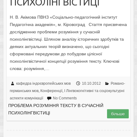
ПСИХОЛІНГВІСТИЦІ
Н. В. Акімова ПВНЗ «Соціально-педагогічний інститут
Педагогічна академія», м. Кіровоград Стаття присвячена
дослідженню проблеми розуміння у сучасній
психолінгвістиці. Шляхом аналізу історичних здобутків та
деяких актуальних теорій визначено, що сьогодні
сформовані передумови до побудови цілісної
психолінгвістичної концепції розуміння тексту. Ключові
слова: розуміння,…
кафедра індоєвропейських мов
10.10.2012
Романо-
германських мов
,
Конференції
,
I Лінгвокогнітивні та соціокультурні
аспекти комунікації
No Comments
ПРОБЛЕМА РОЗУМІННЯ ТЕКСТУ В СУЧАСНІЙ
ПСИХОЛІНГВІСТИЦІ
більше