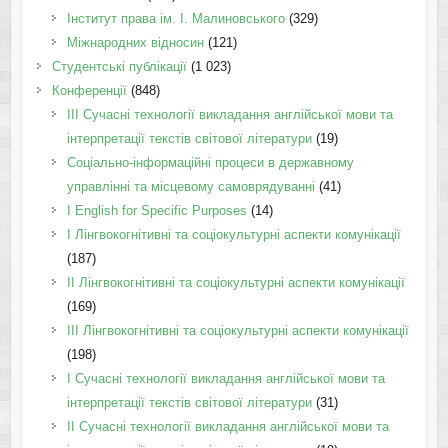
Інститут права ім. І. Малиновського
(329)
Міжнародних відносин
(121)
Студентські публікації
(1 023)
Конференції
(848)
III Сучасні технології викладання англійської мови та
інтерпретації текстів світової літератури
(19)
Соціально-інформаційні процеси в державному
управлінні та місцевому самоврядуванні
(41)
І English for Specific Purposes
(14)
I Лінгвокогнітивні та соціокультурні аспекти комунікації
(187)
IІ Лінгвокогнітивні та соціокультурні аспекти комунікації
(169)
IІI Лінгвокогнітивні та соціокультурні аспекти комунікації
(198)
I Cучасні технології викладання англійської мови та
інтерпретації текстів світової літератури
(31)
II Cучасні технології викладання англійської мови та