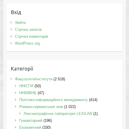
Вхід
Увійти
Стрічка записів
Стрічка коментарів
WordPress.org
Категорії
Факультети/інститути
(2 618)
ННІСГМ
(50)
ННІМВНБ
(47)
Політико-інформаційного менеджменту
(414)
Романо-германських мов
(1 022)
Лексикографічна лабораторія LEXILAB
(1)
Гуманітарний
(196)
Економічний
(330)