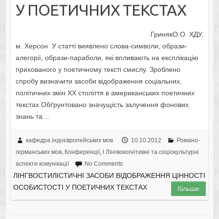
У ПОЕТИЧНИХ ТЕКСТАХ
ГринякО.О. ХДУ,
м. Херсон У статті виявлено слова-символи, образи-
алегорії, образи-параболи, які впливають на експлікацію
прихованого у поетичному тексті смислу. Зроблено
спробу визначити засоби відображення соціальних,
політичних змін ХХ століття в американських поетичних
текстах.Обґрунтовано значущість залучення фонових
знань та…
кафедра індоєвропейських мов
10.10.2012
Романо-
германських мов
,
Конференції
,
I Лінгвокогнітивні та соціокультурні
аспекти комунікації
No Comments
ЛІНГВОСТИЛІСТИЧНІ ЗАСОБИ ВІДОБРАЖЕННЯ ЦІННОСТІ
ОСОБИСТОСТІ У ПОЕТИЧНИХ ТЕКСТАХ
більше