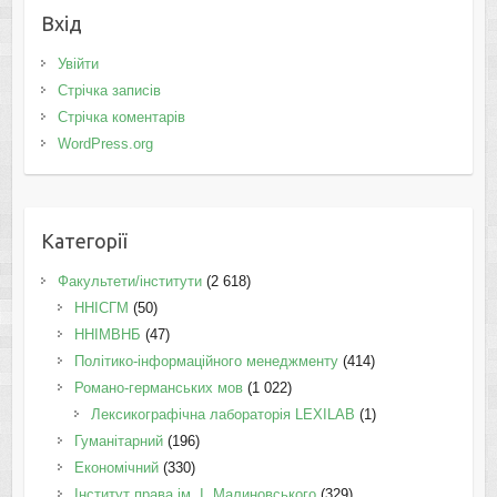
Вхід
Увійти
Стрічка записів
Стрічка коментарів
WordPress.org
Категорії
Факультети/інститути
(2 618)
ННІСГМ
(50)
ННІМВНБ
(47)
Політико-інформаційного менеджменту
(414)
Романо-германських мов
(1 022)
Лексикографічна лабораторія LEXILAB
(1)
Гуманітарний
(196)
Економічний
(330)
Інститут права ім. І. Малиновського
(329)