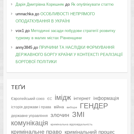
Дарія Дмитрівна Корешняк
до
Як опублікувати статтю
umnachka
до
ОСОБЛИВОСТІ НЕПРЯМОГО
ОПОДАТКУВАННЯ В УКРАЇНІ
vox1
до
Методичні засади побудови стратегії розвитку
туризму в малих містах Рівненщини
anny3845
до
ПРИЧИНИ ТА НАСЛІДКИ ФОРМУВАННЯ
ДЕРЖАВНОГО БОРГУ КРАЇНИ У КОНТЕКСТІ РЕАЛІЗАЦІЇ
БОРГОВОЇ ПОЛІТИКИ
ТЕҐИ
імідж
інформація
інтернет
Європейський союз
ЄС
ГЕНДЕР
війна
історія держави і права
вибори
ЗМІ
злочин
державне управління
комунікація
кримінальна відповідальність
кримінальне право
кримінальний процес