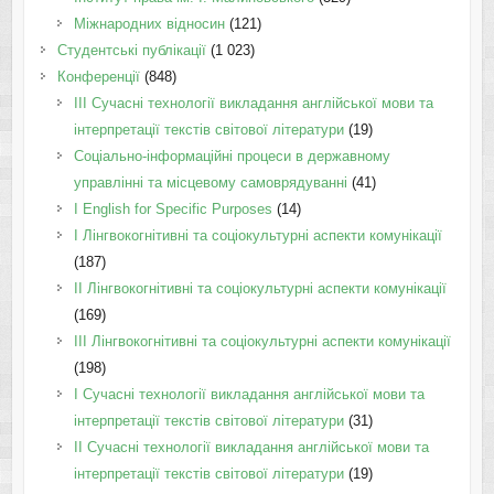
Міжнародних відносин
(121)
Студентські публікації
(1 023)
Конференції
(848)
III Сучасні технології викладання англійської мови та
інтерпретації текстів світової літератури
(19)
Соціально-інформаційні процеси в державному
управлінні та місцевому самоврядуванні
(41)
І English for Specific Purposes
(14)
I Лінгвокогнітивні та соціокультурні аспекти комунікації
(187)
IІ Лінгвокогнітивні та соціокультурні аспекти комунікації
(169)
IІI Лінгвокогнітивні та соціокультурні аспекти комунікації
(198)
I Cучасні технології викладання англійської мови та
інтерпретації текстів світової літератури
(31)
II Cучасні технології викладання англійської мови та
інтерпретації текстів світової літератури
(19)