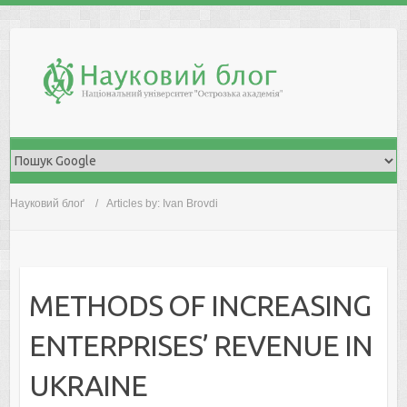
Skip
to
content
Науковий блоґ
Articles by: Ivan Brovdi
METHODS OF INCREASING
ENTERPRISES’ REVENUE IN
UKRAINE