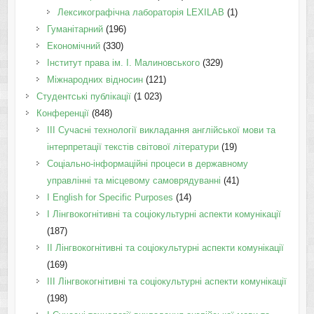
Лексикографічна лабораторія LEXILAB
(1)
Гуманітарний
(196)
Економічний
(330)
Інститут права ім. І. Малиновського
(329)
Міжнародних відносин
(121)
Студентські публікації
(1 023)
Конференції
(848)
III Сучасні технології викладання англійської мови та
інтерпретації текстів світової літератури
(19)
Соціально-інформаційні процеси в державному
управлінні та місцевому самоврядуванні
(41)
І English for Specific Purposes
(14)
I Лінгвокогнітивні та соціокультурні аспекти комунікації
(187)
IІ Лінгвокогнітивні та соціокультурні аспекти комунікації
(169)
IІI Лінгвокогнітивні та соціокультурні аспекти комунікації
(198)