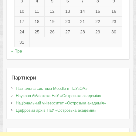
3
4
5
6
7
8
9
10
11
12
13
14
15
16
17
18
19
20
21
22
23
24
25
26
27
28
29
30
31
« Тра
Партнери
Навчальна система Moodle в НаУ«ОА»
Наукова бібліотека НаУ «Острозька академія»
Національний університет «Острозька академія»
Цифровий архів НаУ «Острозька академія»