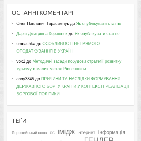
ОСТАННІ КОМЕНТАРІ
Олег Павлович Герасимчук
до
Як опублікувати статтю
Дарія Дмитрівна Корешняк
до
Як опублікувати статтю
umnachka
до
ОСОБЛИВОСТІ НЕПРЯМОГО
ОПОДАТКУВАННЯ В УКРАЇНІ
vox1
до
Методичні засади побудови стратегії розвитку
туризму в малих містах Рівненщини
anny3845
до
ПРИЧИНИ ТА НАСЛІДКИ ФОРМУВАННЯ
ДЕРЖАВНОГО БОРГУ КРАЇНИ У КОНТЕКСТІ РЕАЛІЗАЦІЇ
БОРГОВОЇ ПОЛІТИКИ
ТЕҐИ
імідж
інформація
інтернет
Європейський союз
ЄС
ГЕНДЕР