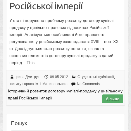
Російської імперії
У статті порушено проблему розвитку договору купівлі-
продажу у цивільно-правових відносинах Російської
імперії. Аналізуються особливості його правового
регулювання у російському законодавстві XVIII – поч. XX
ст. Досліджується стан розвитку поняття, ознак та
основних елементів договору купівлі-продажу в даний
період. This …
Ірина Дмитрук
09.05.2012
Студентські публікації
,
Інститут права ім. І. Малиновського
No Comments
Історичний розвиток договору купівлі-продажу у цивільному
праві Російської імперії
більше
Пошук