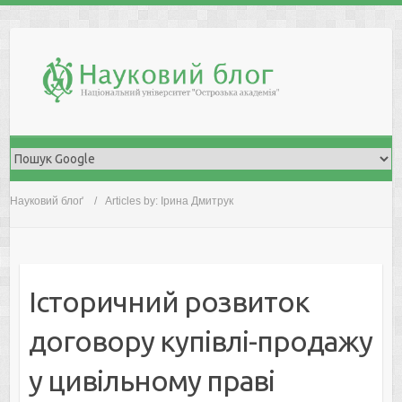
Skip
to
content
Науковий блоґ
Articles by: Ірина Дмитрук
Історичний розвиток
договору купівлі-продажу
у цивільному праві