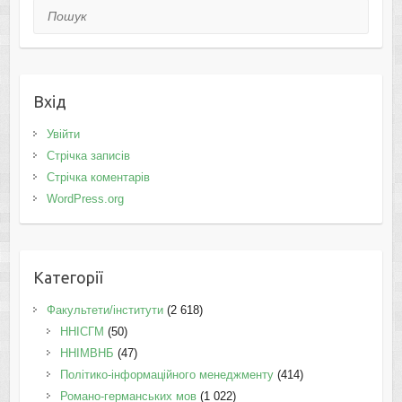
Пошук
Вхід
Увійти
Стрічка записів
Стрічка коментарів
WordPress.org
Категорії
Факультети/інститути
(2 618)
ННІСГМ
(50)
ННІМВНБ
(47)
Політико-інформаційного менеджменту
(414)
Романо-германських мов
(1 022)