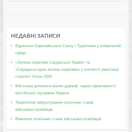
НЕДАВНІ ЗАПИСИ
Відносини Європейського Союзу і Туреччини у кліматичній
сфері
«Зелена ініціатива Саудівської Аравії» та
«Середньосхідна зелена ініціатива» у контексті реалізації
стратегії Vision 2030
Військова допомога малих держав: оцінка ефективності
балтійської підтримки України
Теоретичне обґрунтування психічних станів
військовослужбовців
Вивчення психічних станів військовослужбовців