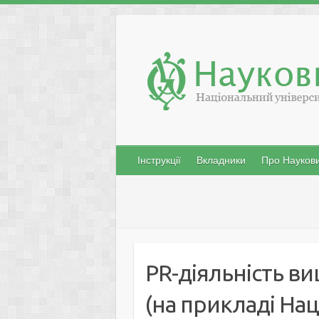
Skip
to
content
Інструкції
Вкладники
Про Наукови
PR-діяльність в
(на прикладі На