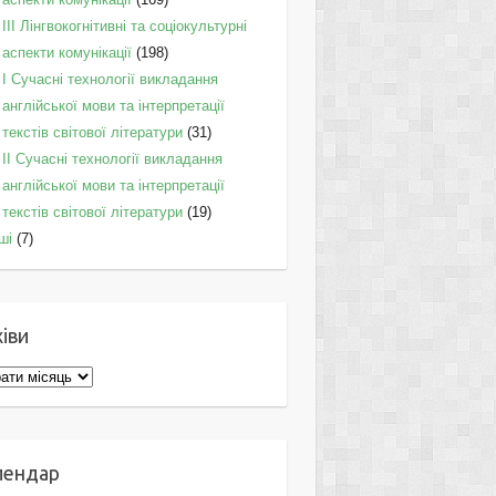
IІI Лінгвокогнітивні та соціокультурні
аспекти комунікації
(198)
I Cучасні технології викладання
англійської мови та інтерпретації
текстів світової літератури
(31)
II Cучасні технології викладання
англійської мови та інтерпретації
текстів світової літератури
(19)
ші
(7)
іви
ви
лендар