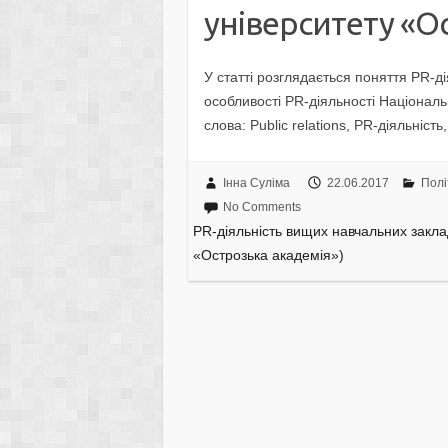
університету «О
У статті розглядається поняття PR-д
особливості PR-діяльності Національ
слова: Public relations, PR-діяльніс
Інна Суліма
22.06.2017
Полі
No Comments
PR-діяльність вищих навчальних закла
«Острозька академія»)