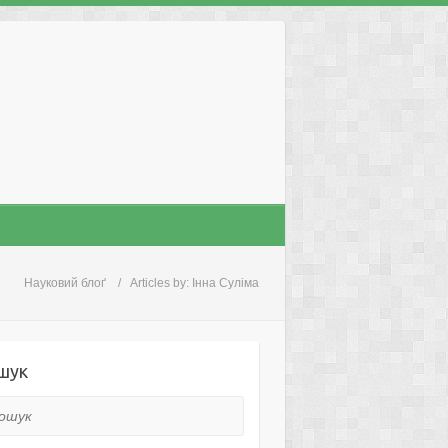
Науковий блоґ
Articles by: Інна Суліма
шук
ук