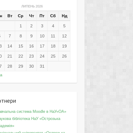
ЛИПЕНЬ 2026
н
Вт
Ср
Чт
Пт
Сб
Нд
1
2
3
4
5
6
7
8
9
10
11
12
3
14
15
16
17
18
19
0
21
22
23
24
25
26
7
28
29
30
31
ра
ртнери
авчальна система Moodle в НаУ«ОА»
укова бібліотека НаУ «Острозька
кадемія»
аціональний університет «Острозька