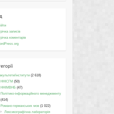
д
ійти
річка записів
річка коментарів
ordPress.org
егорії
культети/інститути
(2 618)
ННІСГМ
(50)
ННІМВНБ
(47)
Політико-інформаційного менеджменту
(414)
Романо-германських мов
(1 022)
Лексикографічна лабораторія