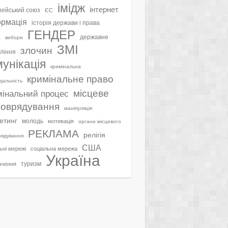
імідж
інтернет
ейський союз
ЄС
ормація
історія держави і права
ГЕНДЕР
а
державне
вибори
ЗМІ
злочин
ління
мунікація
кримінальна
кримінальне право
ідальність
місцеве
мінальний процес
оврядування
маніпуляція
етинг
молодь
мотивація
органи місцевого
РЕКЛАМА
релігія
рядування
США
ьні мережі
соціальна мережа
Україна
туризм
ачення