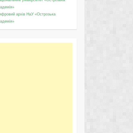
кадемія»
ифровий архів НаУ «Острозька
кадемія»