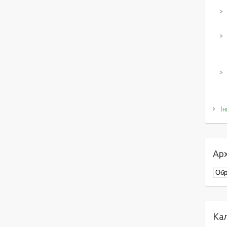
Ін
Арх
Архі
Ка