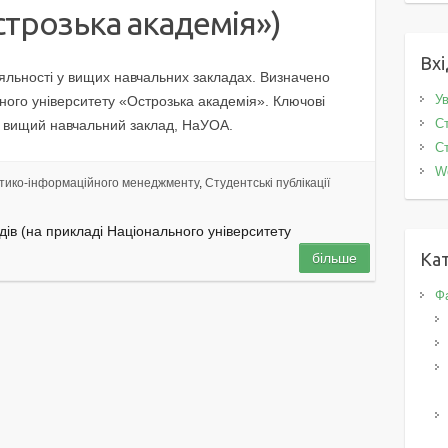
строзька академія»)
Вхі
іяльності у вищих навчальних закладах. Визначено
Ув
ного університету «Острозька академія». Ключові
Ст
ть, вищий навчальний заклад, НаУОА.
Ст
W
тико-інформаційного менеджменту
,
Студентські публікації
дів (на прикладі Національного університету
Кат
більше
Фа