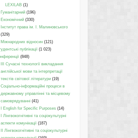
LEXILAB
(1)
Гуманітарний
(196)
Економічний
(330)
Інститут права ім. І. Малиновського
(329)
Міжнародних відносин
(121)
удентські публікації
(1 023)
онференції
(848)
III Сучасні технології викладання
англійської мови та інтерпретації
текстів світової літератури
(19)
Соціально-інформаційні процеси в
державному управлінні та місцевому
самоврядуванні
(41)
І English for Specific Purposes
(14)
I Лінгвокогнітивні та соціокультурні
аспекти комунікації
(187)
IІ Лінгвокогнітивні та соціокультурні
аспекти комунікації
(169)