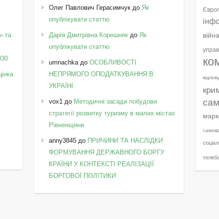
Олег Павлович Герасимчук
до
Як
Європ
опублікувати статтю
інф
» та
Дарія Дмитрівна Корешняк
до
Як
війн
у
опублікувати статтю
управ
030
ко
umnachka
до
ОСОБЛИВОСТІ
цінка
НЕПРЯМОГО ОПОДАТКУВАННЯ В
відпов
УКРАЇНІ
кри
сам
vox1
до
Методичні засади побудови
стратегії розвитку туризму в малих містах
марк
Рівненщини
самов
anny3845
до
ПРИЧИНИ ТА НАСЛІДКИ
соціал
ФОРМУВАННЯ ДЕРЖАВНОГО БОРГУ
телеб
КРАЇНИ У КОНТЕКСТІ РЕАЛІЗАЦІЇ
БОРГОВОЇ ПОЛІТИКИ