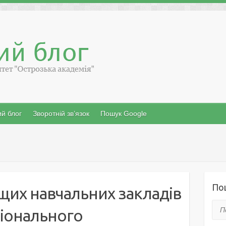
й блог
Зворотній зв’язок
Пошук Google
По
ищих навчальних закладів
Пош
ціонального