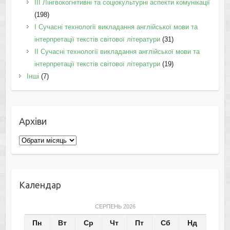
IІI Лінгвокогнітивні та соціокультурні аспекти комунікації
(198)
I Cучасні технології викладання англійської мови та
інтерпретації текстів світової літератури
(31)
II Cучасні технології викладання англійської мови та
інтерпретації текстів світової літератури
(19)
Інші
(7)
Архіви
Архіви
Календар
СЕРПЕНЬ 2026
Пн
Вт
Ср
Чт
Пт
Сб
Нд