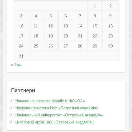
1
2
3
4
5
6
7
8
9
10
11
12
13
14
15
16
17
18
19
20
21
22
23
24
25
26
27
28
29
30
31
« Тра
Партнери
Навчальна система Moodle в НаУ«ОА»
Наукова бібліотека НаУ «Острозька академія»
Національний університет «Острозька академія»
Цифровий архів НаУ «Острозька академія»