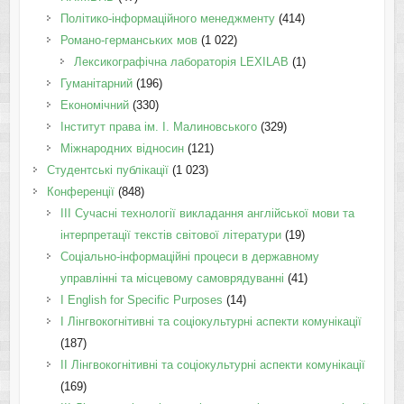
Політико-інформаційного менеджменту
(414)
Романо-германських мов
(1 022)
Лексикографічна лабораторія LEXILAB
(1)
Гуманітарний
(196)
Економічний
(330)
Інститут права ім. І. Малиновського
(329)
Міжнародних відносин
(121)
Студентські публікації
(1 023)
Конференції
(848)
III Сучасні технології викладання англійської мови та
інтерпретації текстів світової літератури
(19)
Соціально-інформаційні процеси в державному
управлінні та місцевому самоврядуванні
(41)
І English for Specific Purposes
(14)
I Лінгвокогнітивні та соціокультурні аспекти комунікації
(187)
IІ Лінгвокогнітивні та соціокультурні аспекти комунікації
(169)