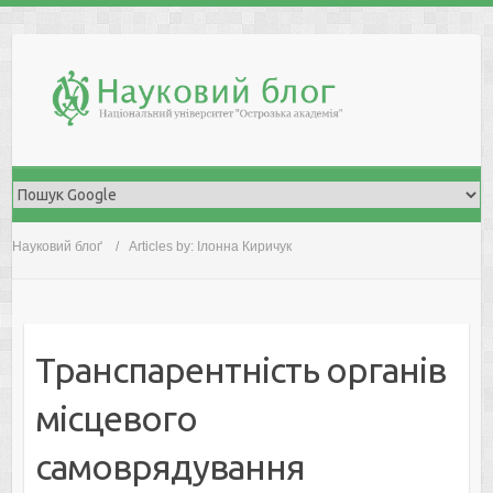
Skip
to
content
Науковий блоґ
Articles by: Ілонна Киричук
Транспарентність органів
місцевого
самоврядування