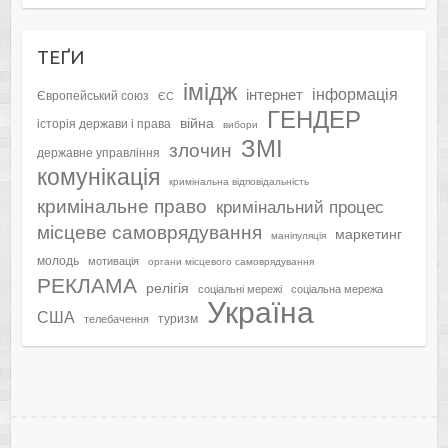
ТЕҐИ
імідж
інформація
інтернет
Європейський союз
ЄС
ГЕНДЕР
війна
історія держави і права
вибори
ЗМІ
злочин
державне управління
комунікація
кримінальна відповідальність
кримінальне право
кримінальний процес
місцеве самоврядування
маркетинг
маніпуляція
молодь
мотивація
органи місцевого самоврядування
РЕКЛАМА
релігія
соціальні мережі
соціальна мережа
Україна
США
туризм
телебачення