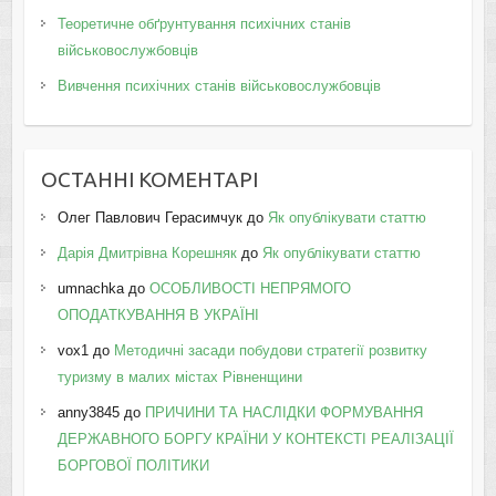
Теоретичне обґрунтування психічних станів
військовослужбовців
Вивчення психічних станів військовослужбовців
ОСТАННІ КОМЕНТАРІ
Олег Павлович Герасимчук
до
Як опублікувати статтю
Дарія Дмитрівна Корешняк
до
Як опублікувати статтю
umnachka
до
ОСОБЛИВОСТІ НЕПРЯМОГО
ОПОДАТКУВАННЯ В УКРАЇНІ
vox1
до
Методичні засади побудови стратегії розвитку
туризму в малих містах Рівненщини
anny3845
до
ПРИЧИНИ ТА НАСЛІДКИ ФОРМУВАННЯ
ДЕРЖАВНОГО БОРГУ КРАЇНИ У КОНТЕКСТІ РЕАЛІЗАЦІЇ
БОРГОВОЇ ПОЛІТИКИ