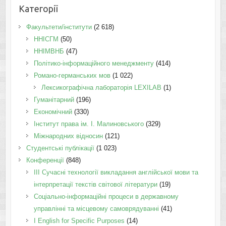
Категорії
Факультети/інститути
(2 618)
ННІСГМ
(50)
ННІМВНБ
(47)
Політико-інформаційного менеджменту
(414)
Романо-германських мов
(1 022)
Лексикографічна лабораторія LEXILAB
(1)
Гуманітарний
(196)
Економічний
(330)
Інститут права ім. І. Малиновського
(329)
Міжнародних відносин
(121)
Студентські публікації
(1 023)
Конференції
(848)
III Сучасні технології викладання англійської мови та
інтерпретації текстів світової літератури
(19)
Соціально-інформаційні процеси в державному
управлінні та місцевому самоврядуванні
(41)
І English for Specific Purposes
(14)