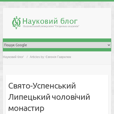
Skip
to
content
Науковий блоґ
Articles by: Євгенія Гаврилюк
Свято-Успенський
Липецький чоловічий
монастир