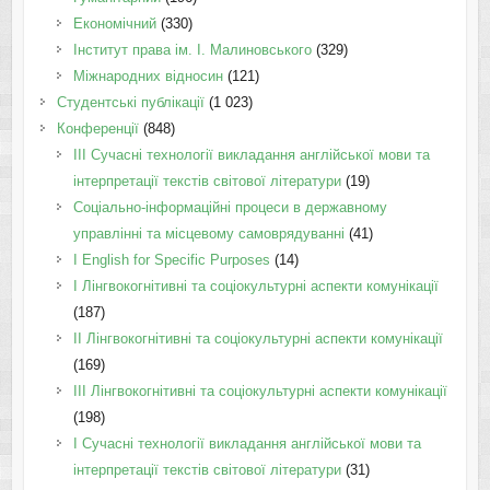
Економічний
(330)
Інститут права ім. І. Малиновського
(329)
Міжнародних відносин
(121)
Студентські публікації
(1 023)
Конференції
(848)
III Сучасні технології викладання англійської мови та
інтерпретації текстів світової літератури
(19)
Соціально-інформаційні процеси в державному
управлінні та місцевому самоврядуванні
(41)
І English for Specific Purposes
(14)
I Лінгвокогнітивні та соціокультурні аспекти комунікації
(187)
IІ Лінгвокогнітивні та соціокультурні аспекти комунікації
(169)
IІI Лінгвокогнітивні та соціокультурні аспекти комунікації
(198)
I Cучасні технології викладання англійської мови та
інтерпретації текстів світової літератури
(31)