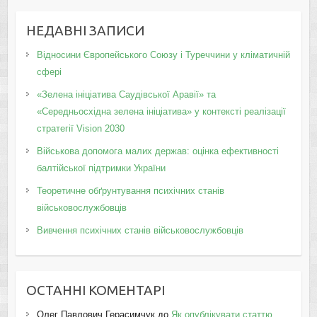
НЕДАВНІ ЗАПИСИ
Відносини Європейського Союзу і Туреччини у кліматичній
сфері
«Зелена ініціатива Саудівської Аравії» та
«Середньосхідна зелена ініціатива» у контексті реалізації
стратегії Vision 2030
Військова допомога малих держав: оцінка ефективності
балтійської підтримки України
Теоретичне обґрунтування психічних станів
військовослужбовців
Вивчення психічних станів військовослужбовців
ОСТАННІ КОМЕНТАРІ
Олег Павлович Герасимчук
до
Як опублікувати статтю