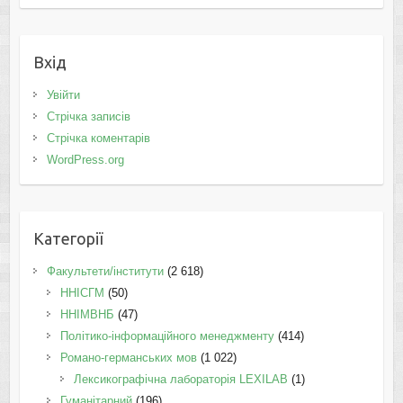
Вхід
Увійти
Стрічка записів
Стрічка коментарів
WordPress.org
Категорії
Факультети/інститути
(2 618)
ННІСГМ
(50)
ННІМВНБ
(47)
Політико-інформаційного менеджменту
(414)
Романо-германських мов
(1 022)
Лексикографічна лабораторія LEXILAB
(1)
Гуманітарний
(196)