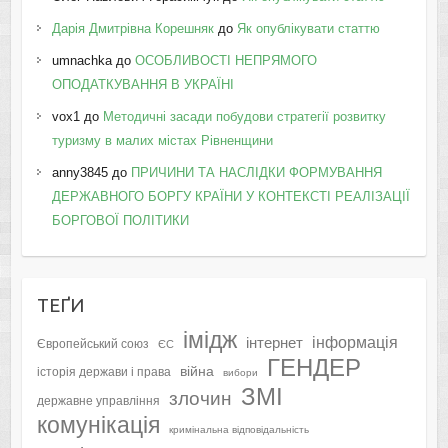
Дарія Дмитрівна Корешняк
до
Як опублікувати статтю
umnachka
до
ОСОБЛИВОСТІ НЕПРЯМОГО
ОПОДАТКУВАННЯ В УКРАЇНІ
vox1
до
Методичні засади побудови стратегії розвитку
туризму в малих містах Рівненщини
anny3845
до
ПРИЧИНИ ТА НАСЛІДКИ ФОРМУВАННЯ
ДЕРЖАВНОГО БОРГУ КРАЇНИ У КОНТЕКСТІ РЕАЛІЗАЦІЇ
БОРГОВОЇ ПОЛІТИКИ
ТЕҐИ
імідж
інформація
інтернет
Європейський союз
ЄС
ГЕНДЕР
війна
історія держави і права
вибори
ЗМІ
злочин
державне управління
комунікація
кримінальна відповідальність