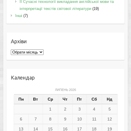
II Cучасні технології викладання англійської мови та
інтерпретації текстів світової літератури
(19)
Інші
(7)
Архіви
Архіви
Календар
ЛИПЕНЬ 2026
Пн
Вт
Ср
Чт
Пт
Сб
Нд
1
2
3
4
5
6
7
8
9
10
11
12
13
14
15
16
17
18
19