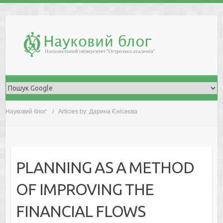
Skip
to
content
Науковий блоґ
Articles by: Дарина Єнісеєва
PLANNING AS A METHOD
OF IMPROVING THE
FINANCIAL FLOWS