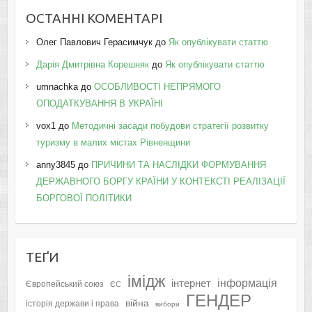
ОСТАННІ КОМЕНТАРІ
Олег Павлович Герасимчук
до
Як опублікувати статтю
Дарія Дмитрівна Корешняк
до
Як опублікувати статтю
umnachka
до
ОСОБЛИВОСТІ НЕПРЯМОГО
ОПОДАТКУВАННЯ В УКРАЇНІ
vox1
до
Методичні засади побудови стратегії розвитку
туризму в малих містах Рівненщини
anny3845
до
ПРИЧИНИ ТА НАСЛІДКИ ФОРМУВАННЯ
ДЕРЖАВНОГО БОРГУ КРАЇНИ У КОНТЕКСТІ РЕАЛІЗАЦІЇ
БОРГОВОЇ ПОЛІТИКИ
ТЕҐИ
імідж
інформація
інтернет
Європейський союз
ЄС
ГЕНДЕР
війна
історія держави і права
вибори