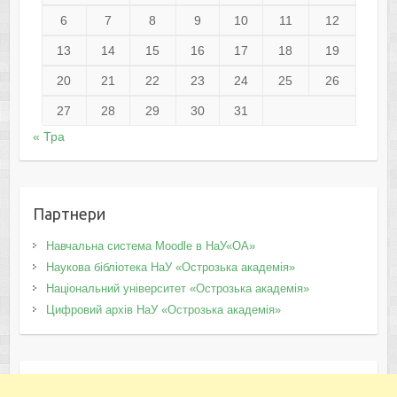
6
7
8
9
10
11
12
13
14
15
16
17
18
19
20
21
22
23
24
25
26
27
28
29
30
31
« Тра
Партнери
Навчальна система Moodle в НаУ«ОА»
Наукова бібліотека НаУ «Острозька академія»
Національний університет «Острозька академія»
Цифровий архів НаУ «Острозька академія»