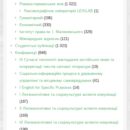
Романо-германських мов
(1 022)
Лексикографічна лабораторія LEXILAB
(1)
Гуманітарний
(196)
Економічний
(330)
Інститут права ім. І. Малиновського
(329)
Міжнародних відносин
(121)
Студентські публікації
(1 023)
Конференції
(848)
III Сучасні технології викладання англійської мови та
інтерпретації текстів світової літератури
(19)
Соціально-інформаційні процеси в державному
управлінні та місцевому самоврядуванні
(41)
І English for Specific Purposes
(14)
I Лінгвокогнітивні та соціокультурні аспекти комунікації
(187)
IІ Лінгвокогнітивні та соціокультурні аспекти комунікації
(169)
IІI Лінгвокогнітивні та соціокультурні аспекти комунікації
(198)