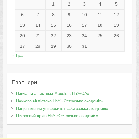
1
2
3
4
5
6
7
8
9
10
11
12
13
14
15
16
17
18
19
20
21
22
23
24
25
26
27
28
29
30
31
« Тра
Партнери
Навчальна система Moodle в НаУ«ОА»
Наукова бібліотека НаУ «Острозька академія»
Національний університет «Острозька академія»
Цифровий архів НаУ «Острозька академія»