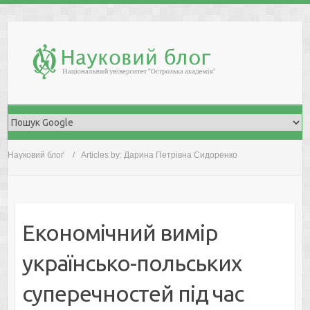
Skip
to
content
Науковий блоґ
Articles by: Дарина Петрівна Сидоренко
Економічний вимір
українсько-польських
суперечностей під час