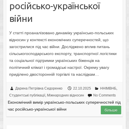
російсько-української
війни
У статті проаналізовано динаміку українсько-польських
відносин у контексті економічних суперечностей, що
загострилися під час війни. Досліджено вплив питань
сільськогосподарського експорту, транспортної логістики
та соціальної підтримки українських біженців на
політичний клімат і громадські настрої. Окрему увагу
приділено двосторонній торгівлі та наслідкам…
Дарина Петрівна Сидоренко
22.10.2025
ННІМВНБ
,
Студентські публікації
,
Міжнародних відносин
No Comments
Економічний вимір українсько-польських суперечностей під
час російсько-української війни
більше