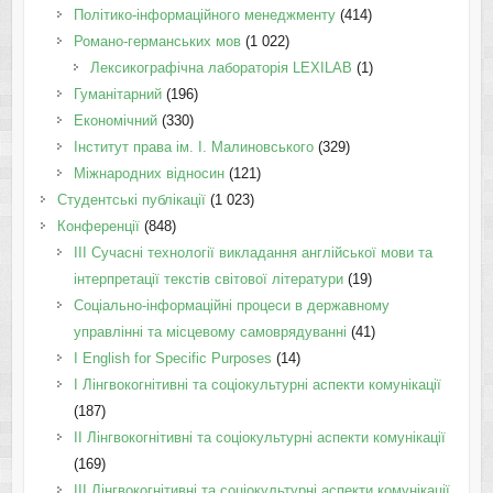
Політико-інформаційного менеджменту
(414)
Романо-германських мов
(1 022)
Лексикографічна лабораторія LEXILAB
(1)
Гуманітарний
(196)
Економічний
(330)
Інститут права ім. І. Малиновського
(329)
Міжнародних відносин
(121)
Студентські публікації
(1 023)
Конференції
(848)
III Сучасні технології викладання англійської мови та
інтерпретації текстів світової літератури
(19)
Соціально-інформаційні процеси в державному
управлінні та місцевому самоврядуванні
(41)
І English for Specific Purposes
(14)
I Лінгвокогнітивні та соціокультурні аспекти комунікації
(187)
IІ Лінгвокогнітивні та соціокультурні аспекти комунікації
(169)
IІI Лінгвокогнітивні та соціокультурні аспекти комунікації