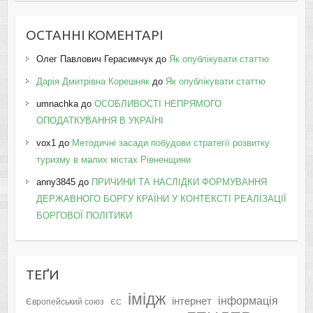
ОСТАННІ КОМЕНТАРІ
Олег Павлович Герасимчук
до
Як опублікувати статтю
Дарія Дмитрівна Корешняк
до
Як опублікувати статтю
umnachka
до
ОСОБЛИВОСТІ НЕПРЯМОГО
ОПОДАТКУВАННЯ В УКРАЇНІ
vox1
до
Методичні засади побудови стратегії розвитку
туризму в малих містах Рівненщини
anny3845
до
ПРИЧИНИ ТА НАСЛІДКИ ФОРМУВАННЯ
ДЕРЖАВНОГО БОРГУ КРАЇНИ У КОНТЕКСТІ РЕАЛІЗАЦІЇ
БОРГОВОЇ ПОЛІТИКИ
ТЕҐИ
імідж
інформація
інтернет
Європейський союз
ЄС