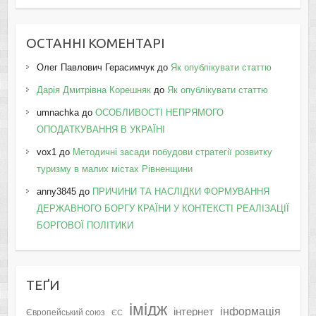
ОСТАННІ КОМЕНТАРІ
Олег Павлович Герасимчук
до
Як опублікувати статтю
Дарія Дмитрівна Корешняк
до
Як опублікувати статтю
umnachka
до
ОСОБЛИВОСТІ НЕПРЯМОГО
ОПОДАТКУВАННЯ В УКРАЇНІ
vox1
до
Методичні засади побудови стратегії розвитку
туризму в малих містах Рівненщини
anny3845
до
ПРИЧИНИ ТА НАСЛІДКИ ФОРМУВАННЯ
ДЕРЖАВНОГО БОРГУ КРАЇНИ У КОНТЕКСТІ РЕАЛІЗАЦІЇ
БОРГОВОЇ ПОЛІТИКИ
ТЕҐИ
імідж
інформація
інтернет
Європейський союз
ЄС