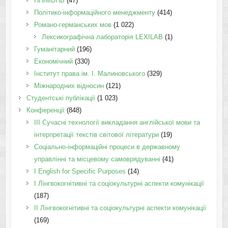
ННІМВНБ
(47)
Політико-інформаційного менеджменту
(414)
Романо-германських мов
(1 022)
Лексикографічна лабораторія LEXILAB
(1)
Гуманітарний
(196)
Економічний
(330)
Інститут права ім. І. Малиновського
(329)
Міжнародних відносин
(121)
Студентські публікації
(1 023)
Конференції
(848)
III Сучасні технології викладання англійської мови та
інтерпретації текстів світової літератури
(19)
Соціально-інформаційні процеси в державному
управлінні та місцевому самоврядуванні
(41)
І English for Specific Purposes
(14)
I Лінгвокогнітивні та соціокультурні аспекти комунікації
(187)
IІ Лінгвокогнітивні та соціокультурні аспекти комунікації
(169)