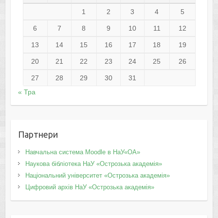
1
2
3
4
5
6
7
8
9
10
11
12
13
14
15
16
17
18
19
20
21
22
23
24
25
26
27
28
29
30
31
« Тра
Партнери
Навчальна система Moodle в НаУ«ОА»
Наукова бібліотека НаУ «Острозька академія»
Національний університет «Острозька академія»
Цифровий архів НаУ «Острозька академія»