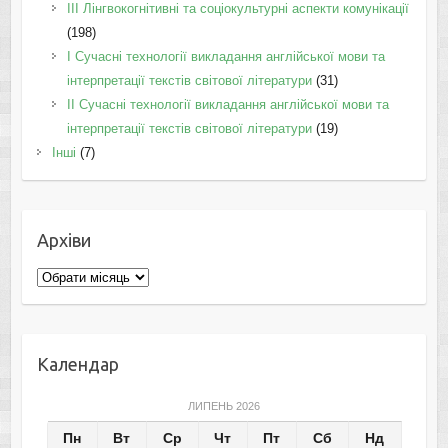
IІI Лінгвокогнітивні та соціокультурні аспекти комунікації
(198)
I Cучасні технології викладання англійської мови та
інтерпретації текстів світової літератури
(31)
II Cучасні технології викладання англійської мови та
інтерпретації текстів світової літератури
(19)
Інші
(7)
Архіви
Архіви
Календар
ЛИПЕНЬ 2026
Пн
Вт
Ср
Чт
Пт
Сб
Нд